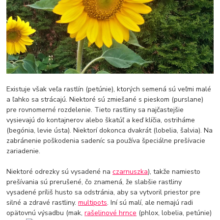
Existuje však veľa rastlín (petúnie), ktorých semená sú veľmi malé
a ľahko sa strácajú. Niektoré sú zmiešané s pieskom (purslane)
pre rovnomerné rozdelenie. Tieto rastliny sa najčastejšie
vysievajú do kontajnerov alebo škatúľ a keď klíčia, ostriháme
(begónia, levie ústa). Niektorí dokonca dvakrát (lobelia, šalvia). Na
zabránenie poškodenia sadeníc sa používa špeciálne prešívacie
zariadenie.
Niektoré odrezky sú vysadené na
czarnuszka
), takže namiesto
prešívania sú prerušené, čo znamená, že slabšie rastliny
vysadené príliš husto sa odstránia, aby sa vytvoril priestor pre
silné a zdravé rastliny.
multipots
. Iní sú malí, ale nemajú radi
opätovnú výsadbu (mak,
rašelinové hrnce
(phlox, lobelia, petúnie)