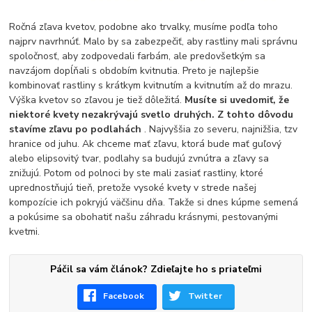
Ročná zľava kvetov, podobne ako trvalky, musíme podľa toho
najprv navrhnúť. Malo by sa zabezpečiť, aby rastliny mali správnu
spoločnosť, aby zodpovedali farbám, ale predovšetkým sa
navzájom dopĺňali s obdobím kvitnutia. Preto je najlepšie
kombinovať rastliny s krátkym kvitnutím a kvitnutím až do mrazu.
Výška kvetov so zľavou je tiež dôležitá.
Musíte si uvedomiť, že
niektoré kvety nezakrývajú svetlo druhých. Z tohto dôvodu
stavíme zľavu po podlahách
. Najvyššia zo severu, najnižšia, tzv
hranice od juhu. Ak chceme mať zľavu, ktorá bude mať guľový
alebo elipsovitý tvar, podlahy sa budujú zvnútra a zľavy sa
znižujú. Potom od polnoci by ste mali zasiať rastliny, ktoré
uprednostňujú tieň, pretože vysoké kvety v strede našej
kompozície ich pokryjú väčšinu dňa. Takže si dnes kúpme semená
a pokúsime sa obohatiť našu záhradu krásnymi, pestovanými
kvetmi.
Páčil sa vám článok? Zdieľajte ho s priateľmi
Facebook
Twitter