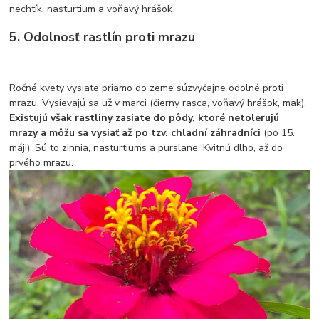
nechtík, nasturtium a voňavý hrášok
5. Odolnosť rastlín proti mrazu
Ročné kvety vysiate priamo do zeme súzvyčajne odolné proti
mrazu. Vysievajú sa už v marci (čierny rasca, voňavý hrášok, mak).
Existujú však rastliny zasiate do pôdy, ktoré netolerujú
mrazy a môžu sa vysiať až po tzv. chladní záhradníci
(po 15.
máji). Sú to zinnia, nasturtiums a purslane. Kvitnú dlho, až do
prvého mrazu.