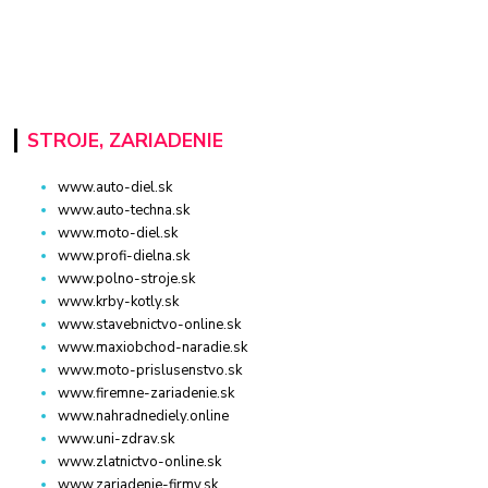
STROJE, ZARIADENIE
www.auto-diel.sk
www.auto-techna.sk
www.moto-diel.sk
www.profi-dielna.sk
www.polno-stroje.sk
www.krby-kotly.sk
www.stavebnictvo-online.sk
www.maxiobchod-naradie.sk
www.moto-prislusenstvo.sk
www.firemne-zariadenie.sk
www.nahradnediely.online
www.uni-zdrav.sk
www.zlatnictvo-online.sk
www.zariadenie-firmy.sk