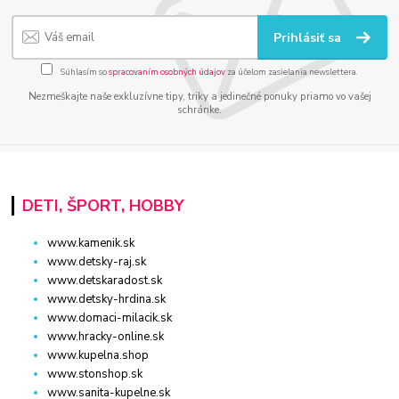
Prihlásiť sa
Súhlasím so
spracovaním osobných údajov
za účelom zasielania newslettera.
Nezmeškajte naše exkluzívne tipy, triky a jedinečné ponuky priamo vo vašej
schránke.
DETI, ŠPORT, HOBBY
www.kamenik.sk
www.detsky-raj.sk
www.detskaradost.sk
www.detsky-hrdina.sk
www.domaci-milacik.sk
www.hracky-online.sk
www.kupelna.shop
www.stonshop.sk
www.sanita-kupelne.sk