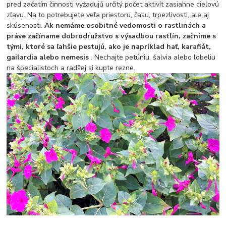
pred začatím činnosti vyžadujú určitý počet aktivít zasiahne cieľovú
zľavu. Na to potrebujete veľa priestoru, času, trpezlivosti, ale aj
skúsenosti.
Ak nemáme osobitné vedomosti o rastlinách a
práve začíname dobrodružstvo s výsadbou rastlín, začnime s
tými, ktoré sa ľahšie pestujú, ako je napríklad hať, karafiát,
gailardia alebo nemesis
. Nechajte petúniu, šalvia alebo lobeliu
na špecialistoch a radšej si kupte rezne.