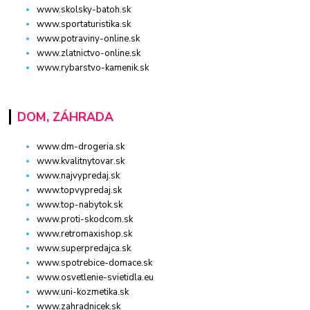
www.skolsky-batoh.sk
www.sportaturistika.sk
www.potraviny-online.sk
www.zlatnictvo-online.sk
www.rybarstvo-kamenik.sk
DOM, ZÁHRADA
www.dm-drogeria.sk
www.kvalitnytovar.sk
www.najvypredaj.sk
www.topvypredaj.sk
www.top-nabytok.sk
www.proti-skodcom.sk
www.retromaxishop.sk
www.superpredajca.sk
www.spotrebice-domace.sk
www.osvetlenie-svietidla.eu
www.uni-kozmetika.sk
www.zahradnicek.sk