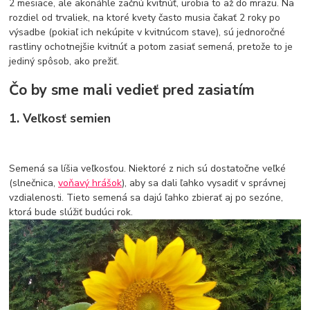
2 mesiace, ale akonáhle začnú kvitnúť, urobia to až do mrazu. Na
rozdiel od trvaliek, na ktoré kvety často musia čakať 2 roky po
výsadbe (pokiaľ ich nekúpite v kvitnúcom stave), sú jednoročné
rastliny ochotnejšie kvitnúť a potom zasiať semená, pretože to je
jediný spôsob, ako prežiť.
Čo by sme mali vedieť pred zasiatím
1. Veľkosť semien
Semená sa líšia veľkosťou. Niektoré z nich sú dostatočne veľké
(slnečnica,
voňavý hrášok
), aby sa dali ľahko vysadiť v správnej
vzdialenosti. Tieto semená sa dajú ľahko zbierať aj po sezóne,
ktorá bude slúžiť budúci rok.