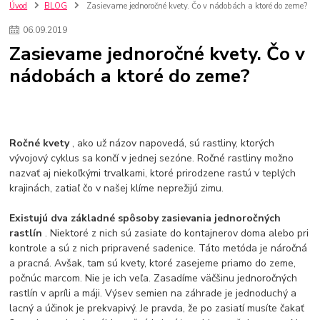
kuchynské batérie sagittarius
kuchynské batérie
vodovodné batérie
Úvod
BLOG
Zasievame jednoročné kvety. Čo v nádobách a ktoré do zeme?
vodovodné batérie do kuchyne
kuchynské drezy nerezové
06
.
09
.
2019
kuchynské drezy sety
kuchynské drezy so skrinkou
drezy
Zasievame jednoročné kvety. Čo v
kúpelňové batérie
vodovodné batérie do kúpelne
kuchynske
drez
nádobách a ktoré do zeme?
bidetové batérie
vaňové batérie
sprchové batérie
vodovodné batérie blanco
vodovodné batérie do steny
vodovodné batérie grohe
kúpelňa v podkroví
moderná kúpelňa
Umývadlá
Rohové umývadlá
Zlaté umývadlá
Zápustné umývadlá
sprchový záves
vodovodná batéria
Ročné kvety
, ako už názov napovedá, sú rastliny, ktorých
čierna kúpelňová batéria
vaňa retro
voľne stojaca vaňa
vývojový cyklus sa končí v jednej sezóne. Ročné rastliny možno
nazvať aj niekoľkými trvalkami, ktoré prirodzene rastú v teplých
retro kúpeľne
Nákup tovaru pre firmy bez DPH
Bez DPH
krajinách, zatiaľ čo v našej klíme neprežijú zimu.
Ako znížiť náklady
Ako znížiť náklady na firmu
szco nakup bez dph
szco nakup bez dph nakupovanie na firmu bez dph
nákup bez dph v eu ň
Existujú dva základné spôsoby zasievania jednoročných
rastlín
. Niektoré z nich sú zasiate do kontajnerov doma alebo pri
kontrole a sú z nich pripravené sadenice. Táto metóda je náročná
a pracná. Avšak, tam sú kvety, ktoré zasejeme priamo do zeme,
počnúc marcom. Nie je ich veľa. Zasadíme väčšinu jednoročných
rastlín v apríli a máji. Výsev semien na záhrade je jednoduchý a
lacný a účinok je prekvapivý. Je pravda, že po zasiatí musíte čakať