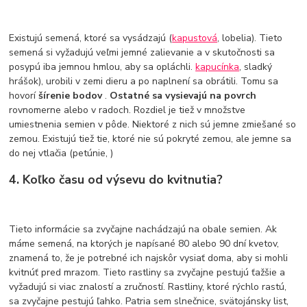
Existujú semená, ktoré sa vysádzajú (
kapustová
, lobelia). Tieto
semená si vyžadujú veľmi jemné zalievanie a v skutočnosti sa
posypú iba jemnou hmlou, aby sa opláchli.
kapucínka
, sladký
hrášok), urobili v zemi dieru a po naplnení sa obrátili. Tomu sa
hovorí
šírenie bodov
.
Ostatné sa vysievajú na povrch
rovnomerne alebo v radoch. Rozdiel je tiež v množstve
umiestnenia semien v pôde. Niektoré z nich sú jemne zmiešané so
zemou. Existujú tiež tie, ktoré nie sú pokryté zemou, ale jemne sa
do nej vtlačia (petúnie, )
4. Koľko času od výsevu do kvitnutia?
Tieto informácie sa zvyčajne nachádzajú na obale semien. Ak
máme semená, na ktorých je napísané 80 alebo 90 dní kvetov,
znamená to, že je potrebné ich najskôr vysiať doma, aby si mohli
kvitnúť pred mrazom. Tieto rastliny sa zvyčajne pestujú ťažšie a
vyžadujú si viac znalostí a zručností. Rastliny, ktoré rýchlo rastú,
sa zvyčajne pestujú ľahko. Patria sem slnečnice, svätojánsky list,