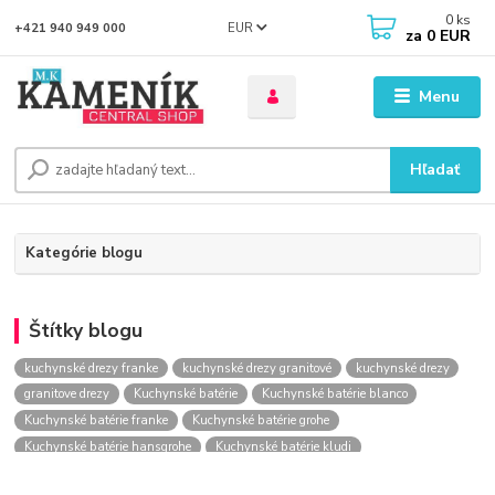
0
ks
EUR
+421 940 949 000
za
0 EUR
Menu
Hľadať
Kategórie blogu
Štítky blogu
kuchynské drezy franke
kuchynské drezy granitové
kuchynské drezy
granitove drezy
Kuchynské batérie
Kuchynské batérie blanco
Kuchynské batérie franke
Kuchynské batérie grohe
Kuchynské batérie hansgrohe
Kuchynské batérie kludi
kuchynské batérie nástenné
kuchynské batérie obi