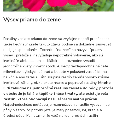
Výsev priamo do zeme
Rastliny zasiate priamo do zeme sa zvyčajne nepáči presádzaniu,
takže keď navrhujete takúto zľavu, poďme sa dôkladne zamyslieť
nad jej usporiadaním. Technika "na zem" sa nazýva "priamy
výsev", pretože si nevyžaduje nepotrebné vybavenie, ako sú
kvetináče alebo sadenice. Málokto sa rozhodne vysadiť
jednoročné kvety v kvetináčoch. Aj keď pravdepodobne nájdete
milovníkov idylických záhrad a budete v pokušení zasiať ich na
balkón alebo terasu. Táto skupina rastlín zahŕňa vysoko krásne
kvetinové záhony, nízko okolo hraníc a popínavé rastliny.
Mnoho
ľudí zabudne na jednoročné rastliny zasiate do pôdy, pretože
v obchode je ľahšie kúpiť kvitnúce trvalky, ale existuje veľa
rastlín, ktoré obohacujú našu záhradu malou prácou
.
Najjednoduchšou metódou je rozmnožovanie rastlín výsevom do
pôdy. Všetko, čo potrebujete, je malý pozemok, rýľ, hrable a
úrodná pôda. Pamätajme, že väčšina jednoročných rastlín