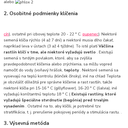
alebo
2. Osobitné podmienky klíčenia
cín
), ostatné pri izbovej teplote 20 - 22 ° C.
pupenec
). Niektoré
semená klíčia rýchlo (4 až 7 dní) a niektoré musia dlho čakať,
napríklad leva v ústach (3 až 4 týždne). To isté platí
Väčšina
rastlín klíčí v tme, ale niektoré vyžadujú svetlo
. Existujú
semená s tvrdým povlakom, ktoré, aby sa zvýšila
pravdepodobnosť klíčenia alebo zrýchlenia, sa môžu vopred
namočiť do vody (voňavý hrášok,
teploty
. Niektoré semená sa
vysievajú na teplú kontrolu (klinček čínsky), iné na chlad Teplota
je obzvlášť dôležitá pre správne klíčenie a rast rastlín, takže
niektoré klíčia pri 15-16 ° C (gillyflower), 16-20 ° C (šalvia), iné
vyžadujú konštantnú teplotu 18 ° C (
Existujú rastliny, ktoré
vyžadujú špeciálne stvrdnutie (begónia) pred trvalým
vysadením
. Ostatné na to, aby klíčili, je potrebné tzv.
stratifikácia, t. j. prerušenie pokojovej periódy a stimulácia rastu. .
3. Výsevná metóda