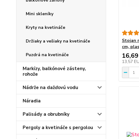
balkónové záhony
Mini skleníky
Kryty na kvetináče
Stojan 
Držiaky a vešiaky na kvetináče
cm, pla
16,69
Puzdrá na kvetináče
13,57 E
Markízy, balkónové zásteny,
rohože
Nádrže na dažďovú vodu
Náradia
Palisády a obrubníky
Pergoly a kvetináče s pergolou