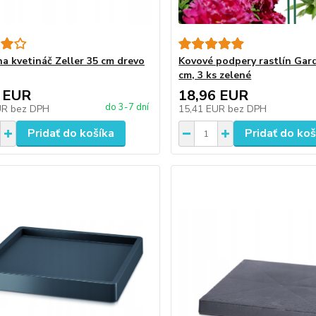
na kvetináč Zeller 35 cm drevo
Kovové podpery rastlín Gar
cm, 3 ks zelené
 EUR
18,96 EUR
do 3-7 dní
UR
bez DPH
15,41 EUR
bez DPH
Pridať do košíka
Pridať do koš