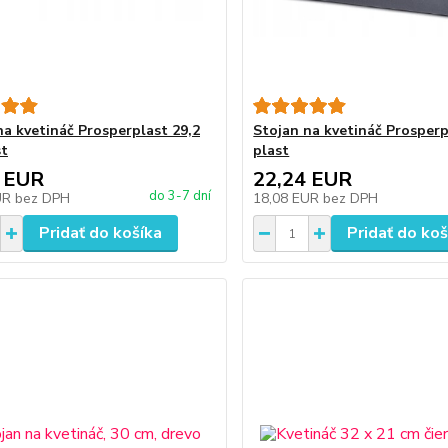
na kvetináč Prosperplast 29,2
Stojan na kvetináč Prosperp
st
plast
 EUR
22,24 EUR
do 3-7 dní
UR
bez DPH
18,08 EUR
bez DPH
Pridať do košíka
Pridať do koš