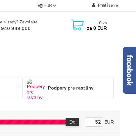
Prihlásenie
EUR
e si rady? Zavolajte.
0
ks
za
0 EUR
 940 949 000
Podpery pre rastliny
Do
EUR