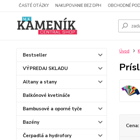
ČASTÉ OTÁZKY
NAKUPOVANIE BEZ DPH
OBCHODNÉ POD
Úvod
K
Bestseller
Prís
VÝPREDAJ SKLADU
Altany a stany
Balkónové kvetináče
Bambusové a oporné tyče
Bazény
Cena:
Čerpadlá a hydrofory