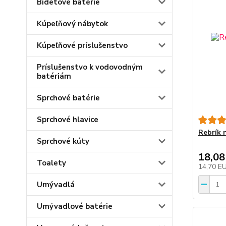
Bidetové batérie
Kúpeľňový nábytok
Kúpeľňové príslušenstvo
Príslušenstvo k vodovodným
batériám
Sprchové batérie
Sprchové hlavice
Rebrík n
Sprchové kúty
18,08
Toalety
14,70 E
Umývadlá
Umývadlové batérie