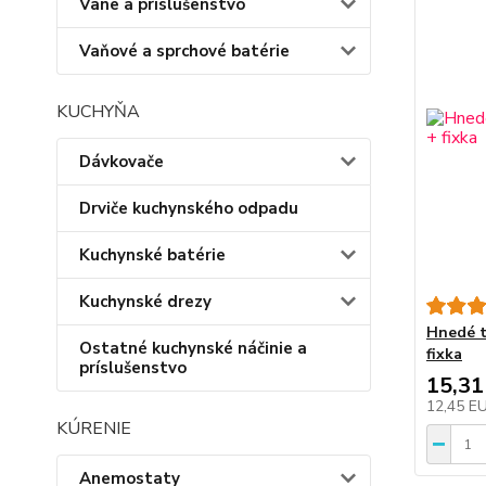
Vane a príslušenstvo
Vaňové a sprchové batérie
KUCHYŇA
Dávkovače
Drviče kuchynského odpadu
Kuchynské batérie
Kuchynské drezy
Hnedé t
Ostatné kuchynské náčinie a
fixka
príslušenstvo
15,31
12,45 E
KÚRENIE
Anemostaty