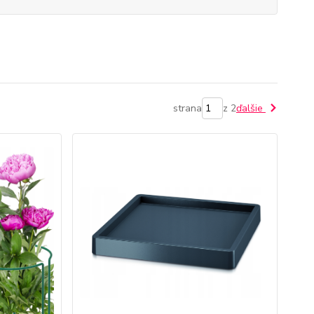
strana
z 2
ďalšie