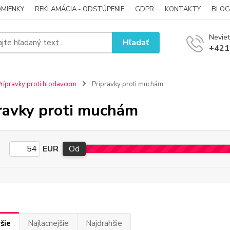
MIENKY
REKLAMÁCIA - ODSTÚPENIE
GDPR
KONTAKTY
BLOG
Neviet
Hľadať
+421
rípravky proti hlodavcom
Prípravky proti muchám
ravky proti muchám
EUR
Od
šie
Najlacnejšie
Najdrahšie