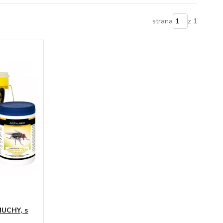
strana
z 1
MUCHY, s