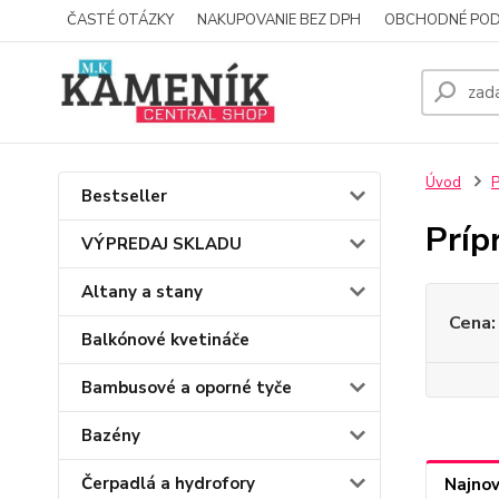
ČASTÉ OTÁZKY
NAKUPOVANIE BEZ DPH
OBCHODNÉ POD
Úvod
P
Bestseller
Príp
VÝPREDAJ SKLADU
Altany a stany
Cena:
Balkónové kvetináče
Bambusové a oporné tyče
Bazény
Čerpadlá a hydrofory
Najnov