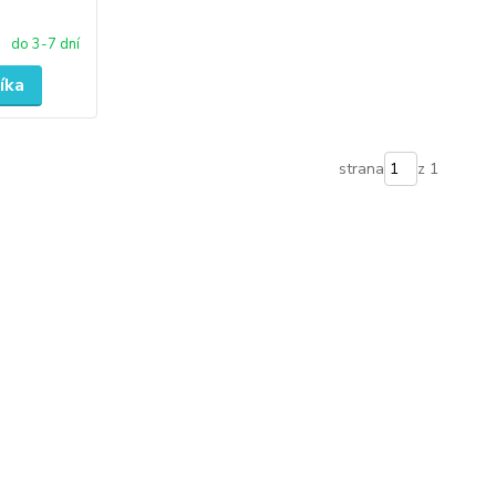
do 3-7 dní
íka
strana
z 1