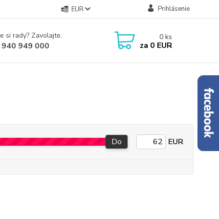
Prihlásenie
EUR
e si rady? Zavolajte.
0
ks
za
0 EUR
 940 949 000
Do
EUR