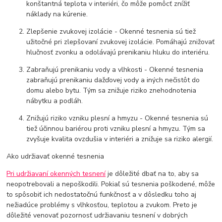
konštantná teplota v interiéri, čo môže pomôcť znížiť
náklady na kúrenie.
Zlepšenie zvukovej izolácie - Okenné tesnenia sú tiež
užitočné pri zlepšovaní zvukovej izolácie. Pomáhajú znižovať
hlučnosť zvonku a odolávajú prenikaniu hluku do interiéru.
Zabraňujú prenikaniu vody a vlhkosti - Okenné tesnenia
zabraňujú prenikaniu dažďovej vody a iných nečistôt do
domu alebo bytu. Tým sa znižuje riziko znehodnotenia
nábytku a podláh.
Znižujú riziko vzniku plesní a hmyzu - Okenné tesnenia sú
tiež účinnou bariérou proti vzniku plesní a hmyzu. Tým sa
zvyšuje kvalita ovzdušia v interiéri a znižuje sa riziko alergií.
Ako udržiavať okenné tesnenia
Pri udržiavaní okenných tesnení
je dôležité dbať na to, aby sa
neopotrebovali a nepoškodili. Pokiaľ sú tesnenia poškodené, môže
to spôsobiť ich nedostatočnú funkčnosť a v dôsledku toho aj
nežiadúce problémy s vlhkosťou, teplotou a zvukom. Preto je
dôležité venovať pozornosť udržiavaniu tesnení v dobrých