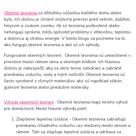
Okenné tesnenia
sú dôležitou súčasťou každého domu alebo
bytu. Ich úlohou je chrániť vnútorný priestor pred vetrom, dažďom,
hmyzom a zvukom zvonku. Ak sú tesnenia poškodené alebo
nefungujú správne, môžu spôsobiť problémy s vlhkosťou, teplotou
a dokonca aj stratou energie. V tomto blogu sa pozrieme na to,
ako fungujú okenné tesnenia a aké sú ich výhody.
Fungovanie okenných tesnení : Okenné tesnenia sú umiestnené v
priestore medzi rámom okna a okenným krídlom. Ich hlavnou
úlohou je zabezpečiť, aby sa okno tesne zatváralo a zabrániť
prenikaniu vzduchu, vody a iných nečistôt. Okenné tesnenia sú
často vyrobené z rôznych materiálov, ako sú napríklad silikón,
gumové tesnenia alebo priedušné materiály.
Výhody okenných tesnení
: Okenné tesnenia majú mnoho výhod
pre domácnosti. Medzi hlavné výhody patrí:
Zlepšenie tepelnej izolácie - Okenné tesnenia zabraňujú
prenikaniu chladného vzduchu cez medzery medzi oknom a
rámom. Tým sa zlepšuje tepelná izolácia a udržiava sa