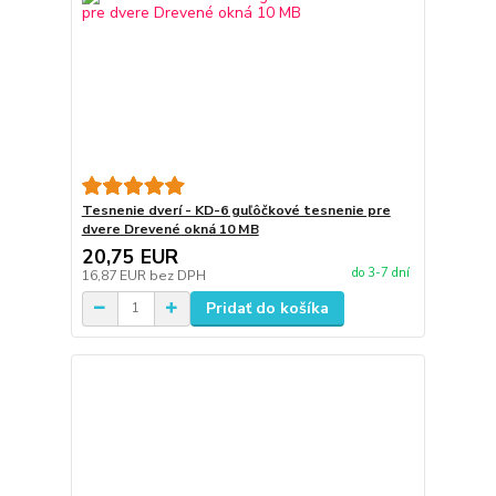
Tesnenie dverí - KD-6 guľôčkové tesnenie pre
dvere Drevené okná 10 MB
20,75 EUR
do 3-7 dní
16,87 EUR
bez DPH
Pridať do košíka