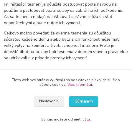
Pri inštalácii tesnení je dôležité postupovať podľa návodu na
použitie a postupovať opatrne, aby sa zabránilo ich poškodeniu.
Ak sa tesnenia nedajú nainštalovať správne, môžu sa stať
nepoužiteľnými a bude nutné ich vymeniť.
Celkovo možno povedať, že okenné tesnenia sú dôležitou
súčasťou každého domu alebo bytu a ich funkčnosť môže mať
veľký vplyv na komfort a životaschopnosť interiéru. Preto je
dôležité dbať na to, aby boli tesnenia v dobrom stave a pravidelne
sa udržiavali a v prípade potreby ich vymeniť.
Tieto webové stránky využívajú na poskytovanie svojich služieb
súbory cookies.
Viac informácií
.
Doprava od 30€ zadarmo
Súhlasím
Nastavenia
Využite dopravu úplne zadarmo
8 rokov na trhu
Súhlas môžete odmietnuť
tu
.
Značka Kameník Vás presvedčí o kvalite