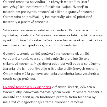
Okenné tesnenia sa vyrábajú z rôznych materiálov, ktoré
ovplyvňujú ich trvanlivosť a funkčnosť. Najpoužívanejším
materiálom pre výrobu tesnení sú silikón a gumové tesnenia.
Okrem toho sa používajú aj iné materiály, ako sú priedušné
materiály a plastové tesnenia.
Silikónové tesnenia sú odolné voči vode a UV žiareniu a môžu
vydržať aj desaťročia. Silikónové tesnenia sa ľahko aplikujú a majú
vysokú pružnosť, čo zabezpečuje tesné tesnenie okien. Taktiež sa
nezlomia a nerozpadnú sa, čo ich robí trvanlivými.
Gumové tesnenia sa tiež používajú na tesnenie okien. Sú
vyrobené z kaučuku a sú o niečo mäkšie a pružnejšie ako
silikónové tesnenia. Majú dobrú odolnosť voči vode a slnečnému
žiareniu, ale ich trvanlivosť je nižšia ako u silikónových tesnení.
Okrem toho môžu gumové tesnenia v priebehu času vyschnúť a
stratiť svoju pružnosť.
Okenné tesnenia sú k dispozícii
v rôznych šírkach, výškach a
tvaroch, aby vyhovovali rôznym typom okien. Pri výbere tesnení je
dôležité zohľadniť aj ich farebnosť, pretože farba tesnenia by
mala byť čo najpodobnejšia farbe okenného rámčeka.