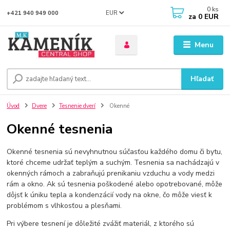
0
ks
EUR
+421 940 949 000
za
0 EUR
Menu
Hľadať
Úvod
Dvere
Tesnenie dverí
Okenné
Okenné tesnenia
Okenné tesnenia sú nevyhnutnou súčasťou každého domu či bytu,
ktoré chceme udržať teplým a suchým. Tesnenia sa nachádzajú v
okenných rámoch a zabraňujú prenikaniu vzduchu a vody medzi
rám a okno. Ak sú tesnenia poškodené alebo opotrebované, môže
dôjsť k úniku tepla a kondenzácií vody na okne, čo môže viesť k
problémom s vlhkosťou a plesňami.
Pri výbere tesnení je dôležité zvážiť materiál, z ktorého sú