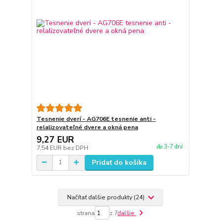
Tesnenie dverí - AG706E tesnenie anti -
relalizovateľné dvere a okná pena
9,27 EUR
do 3-7 dní
7,54 EUR
bez DPH
Pridať do košíka
Načítať ďalšie produkty (24)
strana
z 7
ďalšie