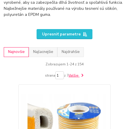
vyrobené, aby sa zabezpečila dlhá životnosť a spoľahlivá funkcia.
Najbežnejšie materiály používané na výrobu tesnení sú silikón,
polyuretán a EPDM guma.
Upresniť parametre
Najnovšie
Najlacnejšie
Najdrahšie
Zobrazujem 1-24 z 154
strana
z 7
ďalšie