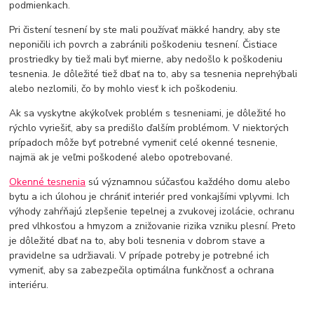
podmienkach.
Pri čistení tesnení by ste mali používať mäkké handry, aby ste
neponičili ich povrch a zabránili poškodeniu tesnení. Čistiace
prostriedky by tiež mali byť mierne, aby nedošlo k poškodeniu
tesnenia. Je dôležité tiež dbať na to, aby sa tesnenia neprehýbali
alebo nezlomili, čo by mohlo viesť k ich poškodeniu.
Ak sa vyskytne akýkoľvek problém s tesneniami, je dôležité ho
rýchlo vyriešiť, aby sa predišlo ďalším problémom. V niektorých
prípadoch môže byť potrebné vymeniť celé okenné tesnenie,
najmä ak je veľmi poškodené alebo opotrebované.
Okenné tesnenia
sú významnou súčasťou každého domu alebo
bytu a ich úlohou je chrániť interiér pred vonkajšími vplyvmi. Ich
výhody zahŕňajú zlepšenie tepelnej a zvukovej izolácie, ochranu
pred vlhkosťou a hmyzom a znižovanie rizika vzniku plesní. Preto
je dôležité dbať na to, aby boli tesnenia v dobrom stave a
pravidelne sa udržiavali. V prípade potreby je potrebné ich
vymeniť, aby sa zabezpečila optimálna funkčnosť a ochrana
interiéru.