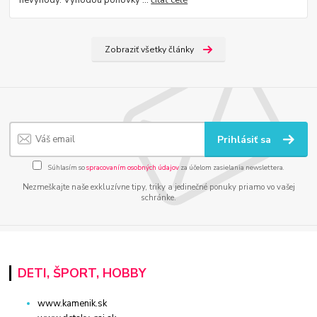
nevýhody. Výhodou pohovky ...
čítať celé
Zobraziť všetky články
Prihlásiť sa
Súhlasím so
spracovaním osobných údajov
za účelom zasielania newslettera.
Nezmeškajte naše exkluzívne tipy, triky a jedinečné ponuky priamo vo vašej
schránke.
DETI, ŠPORT, HOBBY
www.kamenik.sk