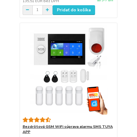
do 3-7 dní
135,51 EUR
bez DPH
Pridať do košíka
Bezdrôtová GSM WiFi súprava alarmu SMS TUYA
APP