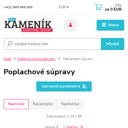
0
ks
EUR
+421 940 949 000
za
0 EUR
Menu
Hľadať
Úvod
Elektrina a príslušenstvo
Poplachové súpravy
Poplachové súpravy
Upresniť parametre
Najnovšie
Najlacnejšie
Najdrahšie
Zobrazujem 1-24 z 65
strana
z 3
ďalšie