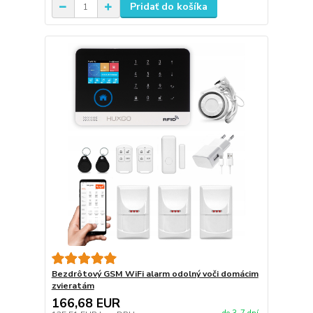
Pridať do košíka
Bezdrôtový GSM WiFi alarm odolný voči domácim
zvieratám
166,68 EUR