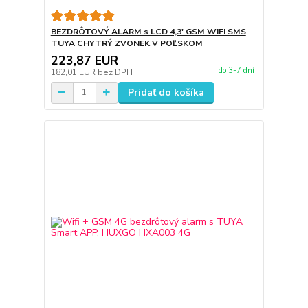
BEZDRÔTOVÝ ALARM s LCD 4,3' GSM WiFi SMS
TUYA CHYTRÝ ZVONEK V POĽSKOM
223,87 EUR
do 3-7 dní
182,01 EUR
bez DPH
Pridať do košíka