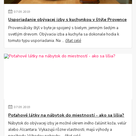
07
.
09
.
2019
Usporiadanie obývacej izby s kuchynkou v štýle Provence
Provensálsky štýl v byte je spojený s bielym, jemným šedým a
svetlým drevom. Obývacia izba a kuchyňa sa dokonale hodia k
tomuto typu usporiadania. Na ...
čítať celé
07
.
09
.
2019
Poťahové látky na nábytok do miestností - ako sa líšia?
Nábytok do obývacej izby je možné okrem iného čalúniť koža, velúr
alebo Alcantara. Vykazujú rôzne vlastnosti, majú výhody a