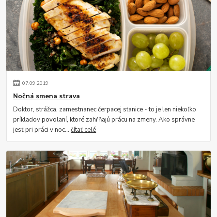
07
.
09
.
2019
Nočná smena strava
Doktor, strážca, zamestnanec čerpacej stanice - to je len niekoľko
príkladov povolaní, ktoré zahŕňajú prácu na zmeny. Ako správne
jesť pri práci v noc...
čítať celé