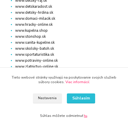
www.detsky-raj.sk
www.detskaradost.sk
www.detsky-hrdina.sk
www.domaci-milacik.sk
www.hracky-online.sk
www.kupelna.shop
www.stonshop.sk
www.sanita-kupelne.sk
www.skolsky-batoh.sk
www.sportaturistika.sk
www.potraviny-online.sk
www.zlatnictvo-online.sk
www.rybarstvo-kamenik.sk
Tieto webové stránky využívajú na poskytovanie svojich služieb
súbory cookies.
Viac informácií
.
DOM, ZÁHRADA
Súhlasím
Nastavenia
www.dm-drogeria.sk
www.kvalitnytovar.sk
Súhlas môžete odmietnuť
tu
.
www.najvypredaj.sk
www.topvypredaj.sk