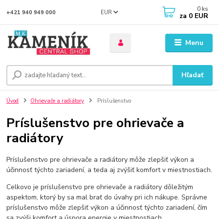
0
ks
EUR
+421 940 949 000
za
0 EUR
Menu
Hľadať
Úvod
Ohrievače a radiátory
Príslušenstvo
Príslušenstvo pre ohrievače a
radiátory
Príslušenstvo pre ohrievače a radiátory môže zlepšiť výkon a
účinnosť týchto zariadení, a teda aj zvýšiť komfort v miestnostiach.
Celkovo je príslušenstvo pre ohrievače a radiátory dôležitým
aspektom, ktorý by sa mal brať do úvahy pri ich nákupe. Správne
príslušenstvo môže zlepšiť výkon a účinnosť týchto zariadení, čím
sa zvýši komfort a úspora energie v miestnostiach.