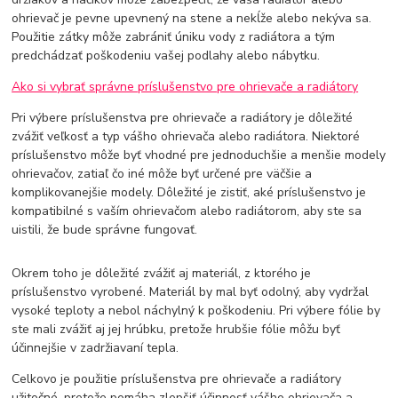
ohrievač je pevne upevnený na stene a nekĺže alebo nekýva sa.
Použitie zátky môže zabrániť úniku vody z radiátora a tým
predchádzať poškodeniu vašej podlahy alebo nábytku.
Ako si vybrať správne príslušenstvo pre ohrievače a radiátory
Pri výbere príslušenstva pre ohrievače a radiátory je dôležité
zvážiť veľkosť a typ vášho ohrievača alebo radiátora. Niektoré
príslušenstvo môže byť vhodné pre jednoduchšie a menšie modely
ohrievačov, zatiaľ čo iné môže byť určené pre väčšie a
komplikovanejšie modely. Dôležité je zistiť, aké príslušenstvo je
kompatibilné s vaším ohrievačom alebo radiátorom, aby ste sa
uistili, že bude správne fungovať.
Okrem toho je dôležité zvážiť aj materiál, z ktorého je
príslušenstvo vyrobené. Materiál by mal byť odolný, aby vydržal
vysoké teploty a nebol náchylný k poškodeniu. Pri výbere fólie by
ste mali zvážiť aj jej hrúbku, pretože hrubšie fólie môžu byť
účinnejšie v zadržiavaní tepla.
Celkovo je použitie príslušenstva pre ohrievače a radiátory
užitočné, pretože pomáha zlepšiť účinnosť vášho ohrievača a