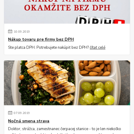
10
.
09
.
2019
Nákup tovaru pre firmy bez DPH
Ste platca DPH. Potrebujete nakúpiť bez DPH?
čítať celé
07
.
09
.
2019
Nočná smena strava
Doktor, strážca, zamestnanec čerpacej stanice - to je len niekoľko