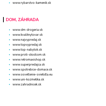
www.rybarstvo-kamenik.sk
DOM, ZÁHRADA
www.dm-drogeria.sk
www.kvalitnytovar.sk
www.najvypredaj.sk
www.topvypredaj.sk
www.top-nabytok.sk
www.proti-skodcom.sk
www.retromaxishop.sk
www.superpredajca.sk
www.spotrebice-domace.sk
www.osvetlenie-svietidla.eu
www.uni-kozmetika.sk
www.zahradnicek.sk