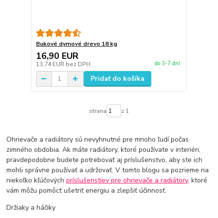
Bukové dymové drevo 18 kg
16,90 EUR
do 3-7 dní
13,74 EUR
bez DPH
Pridať do košíka
strana
z 1
Ohrievače a radiátory sú nevyhnutné pre mnoho ľudí počas
zimného obdobia. Ak máte radiátory, ktoré používate v interiéri,
pravdepodobne budete potrebovať aj príslušenstvo, aby ste ich
mohli správne používať a udržovať. V tomto blogu sa pozrieme na
niekoľko kľúčových
príslušenstiev pre ohrievače a radiátory,
ktoré
vám môžu pomôcť ušetriť energiu a zlepšiť účinnosť.
Držiaky a háčiky