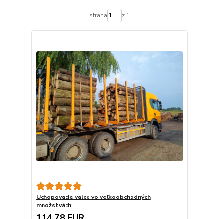
strana
z 1
Uchopovacie valce vo veľkoobchodných
množstvách
114,78 EUR