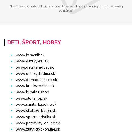
Nezmeškajte naše exkluzívne tipy, triky a jedinečné ponuky priamo vo vašej
schránke.
DETI, ŠPORT, HOBBY
www.kamenik.sk
www.detsky-raj.sk
www.detskaradost.sk
www.detsky-hrdina.sk
www.domaci-milacik.sk
www.hracky-online.sk
www.kupelna.shop
www.stonshop.sk
www.sanita-kupelne.sk
www.skolsky-batoh.sk
www.sportaturistika.sk
www.potraviny-online.sk
www.zlatnictvo-online.sk