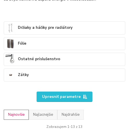
Držiaky a háčiky pre radiátory
Fólie
Ostatné príslušenstvo
Zátky
Upresniť parametre
Najnovšie
Najlacnejšie
Najdrahšie
Zobrazujem 1-13 z 13