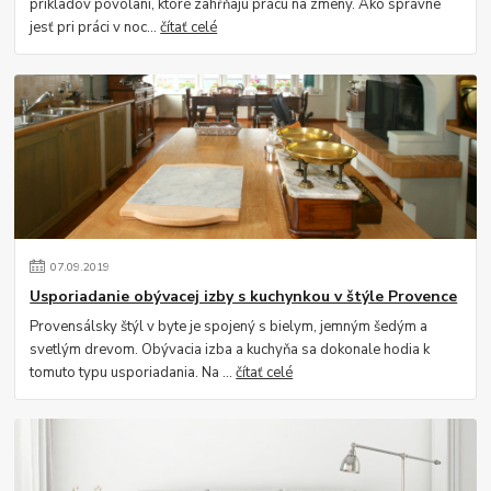
príkladov povolaní, ktoré zahŕňajú prácu na zmeny. Ako správne
jesť pri práci v noc...
čítať celé
07
.
09
.
2019
Usporiadanie obývacej izby s kuchynkou v štýle Provence
Provensálsky štýl v byte je spojený s bielym, jemným šedým a
svetlým drevom. Obývacia izba a kuchyňa sa dokonale hodia k
tomuto typu usporiadania. Na ...
čítať celé