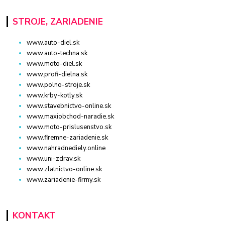
STROJE, ZARIADENIE
www.auto-diel.sk
www.auto-techna.sk
www.moto-diel.sk
www.profi-dielna.sk
www.polno-stroje.sk
www.krby-kotly.sk
www.stavebnictvo-online.sk
www.maxiobchod-naradie.sk
www.moto-prislusenstvo.sk
www.firemne-zariadenie.sk
www.nahradnediely.online
www.uni-zdrav.sk
www.zlatnictvo-online.sk
www.zariadenie-firmy.sk
KONTAKT