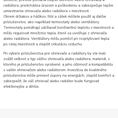
radiátora, predchádza úrazom a poškodeniu a zabezpečuje lepšie
umiestnenie ohrievača alebo radiátora v miestnosti.
Okrem držiakov a háčikov, fólií a zátek môžete použiť aj ďalšie
príslušenstvo, ako napríklad termostaty alebo ventilátory.
Termostaty pomáhajú udržiavať konštantnú teplotu v miestnosti a
môžu regulovať množstvo tepla, ktoré sa uvoľňuje z ohrievača
alebo radiátora. Ventilátory môžu pomôcť pri rozptyľovaní tepla
po celej miestnosti a zlepšiť cirkuláciu vzduchu.
Pri výbere príslušenstva pre ohrievače a radiátory by ste mali
zvážiť veľkosť a typ vášho ohrievača alebo radiátora, materiál, z
ktorého je príslušenstvo vyrobené, a jeho účinnosť a kompatibilitu
s vaším ohrievačom alebo radiátorom. Investícia do kvalitného
príslušenstva môže priniesť úspory na energiách, zlepšiť komfort a
zabezpečiť, že váš ohrievač alebo radiátor bude fungovať
efektívnejšie a dlhšie.