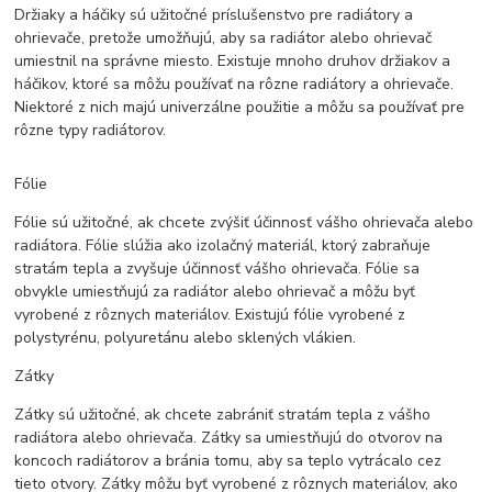
Držiaky a háčiky sú užitočné príslušenstvo pre radiátory a
ohrievače, pretože umožňujú, aby sa radiátor alebo ohrievač
umiestnil na správne miesto. Existuje mnoho druhov držiakov a
háčikov, ktoré sa môžu používať na rôzne radiátory a ohrievače.
Niektoré z nich majú univerzálne použitie a môžu sa používať pre
rôzne typy radiátorov.
Fólie
Fólie sú užitočné, ak chcete zvýšiť účinnosť vášho ohrievača alebo
radiátora. Fólie slúžia ako izolačný materiál, ktorý zabraňuje
stratám tepla a zvyšuje účinnosť vášho ohrievača. Fólie sa
obvykle umiestňujú za radiátor alebo ohrievač a môžu byť
vyrobené z rôznych materiálov. Existujú fólie vyrobené z
polystyrénu, polyuretánu alebo sklených vlákien.
Zátky
Zátky sú užitočné, ak chcete zabrániť stratám tepla z vášho
radiátora alebo ohrievača. Zátky sa umiestňujú do otvorov na
koncoch radiátorov a bránia tomu, aby sa teplo vytrácalo cez
tieto otvory. Zátky môžu byť vyrobené z rôznych materiálov, ako