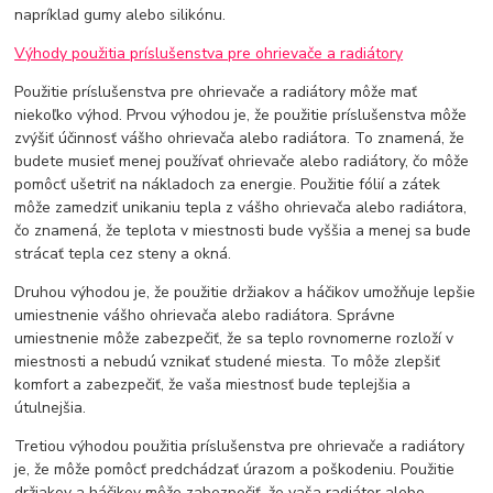
napríklad gumy alebo silikónu.
Výhody použitia príslušenstva pre ohrievače a radiátory
Použitie príslušenstva pre ohrievače a radiátory môže mať
niekoľko výhod. Prvou výhodou je, že použitie príslušenstva môže
zvýšiť účinnosť vášho ohrievača alebo radiátora. To znamená, že
budete musieť menej používať ohrievače alebo radiátory, čo môže
pomôcť ušetriť na nákladoch za energie. Použitie fólií a zátek
môže zamedziť unikaniu tepla z vášho ohrievača alebo radiátora,
čo znamená, že teplota v miestnosti bude vyššia a menej sa bude
strácať tepla cez steny a okná.
Druhou výhodou je, že použitie držiakov a háčikov umožňuje lepšie
umiestnenie vášho ohrievača alebo radiátora. Správne
umiestnenie môže zabezpečiť, že sa teplo rovnomerne rozloží v
miestnosti a nebudú vznikať studené miesta. To môže zlepšiť
komfort a zabezpečiť, že vaša miestnosť bude teplejšia a
útulnejšia.
Tretiou výhodou použitia príslušenstva pre ohrievače a radiátory
je, že môže pomôcť predchádzať úrazom a poškodeniu. Použitie
držiakov a háčikov môže zabezpečiť, že vaša radiátor alebo