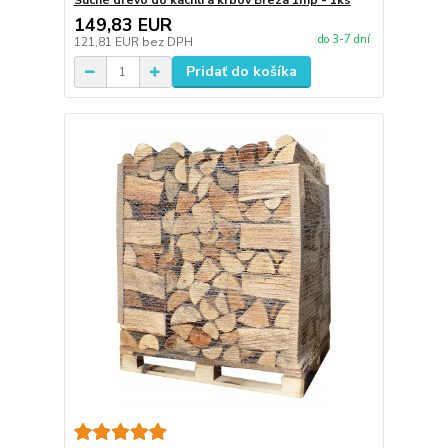
Suché drevo do kachlí a krbov Breza 1mp - 1ks
149,83 EUR
do 3-7 dní
121,81 EUR
bez DPH
Pridať do košíka