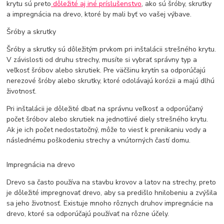
krytu sú preto
dôležité aj iné príslušenstvo
, ako sú šróby, skrutky
a impregnácia na drevo, ktoré by mali byť vo vašej výbave.
Šróby a skrutky
Šróby a skrutky sú dôležitým prvkom pri inštalácii strešného krytu.
V závislosti od druhu strechy, musíte si vybrať správny typ a
veľkosť šróbov alebo skrutiek. Pre väčšinu krytín sa odporúčajú
nerezové šróby alebo skrutky, ktoré odolávajú korózii a majú dlhú
životnosť.
Pri inštalácii je dôležité dbať na správnu veľkosť a odporúčaný
počet šróbov alebo skrutiek na jednotlivé diely strešného krytu.
Ak je ich počet nedostatočný, môže to viesť k prenikaniu vody a
následnému poškodeniu strechy a vnútorných častí domu.
Impregnácia na drevo
Drevo sa často používa na stavbu krovov a latov na strechy, preto
je dôležité impregnovať drevo, aby sa predišlo hnilobeniu a zvýšila
sa jeho životnosť. Existuje mnoho rôznych druhov impregnácie na
drevo, ktoré sa odporúčajú používať na rôzne účely.