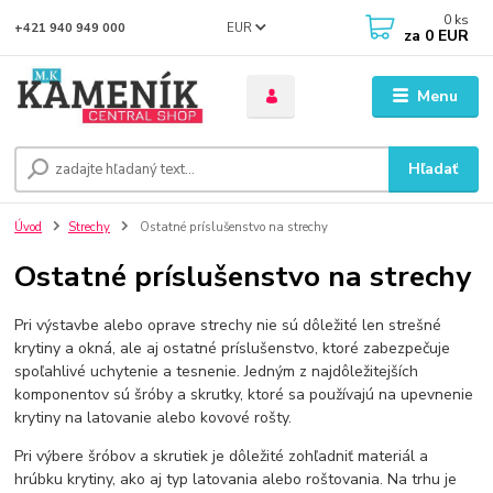
0
ks
EUR
+421 940 949 000
za
0 EUR
Menu
Hľadať
Úvod
Strechy
Ostatné príslušenstvo na strechy
Ostatné príslušenstvo na strechy
Pri výstavbe alebo oprave strechy nie sú dôležité len strešné
krytiny a okná, ale aj ostatné príslušenstvo, ktoré zabezpečuje
spoľahlivé uchytenie a tesnenie. Jedným z najdôležitejších
komponentov sú šróby a skrutky, ktoré sa používajú na upevnenie
krytiny na latovanie alebo kovové rošty.
Pri výbere šróbov a skrutiek je dôležité zohľadniť materiál a
hrúbku krytiny, ako aj typ latovania alebo roštovania. Na trhu je