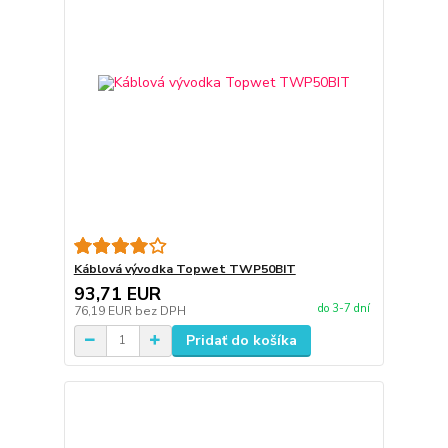
Káblová vývodka Topwet TWP50BIT
93,71 EUR
do 3-7 dní
76,19 EUR
bez DPH
Pridať do košíka