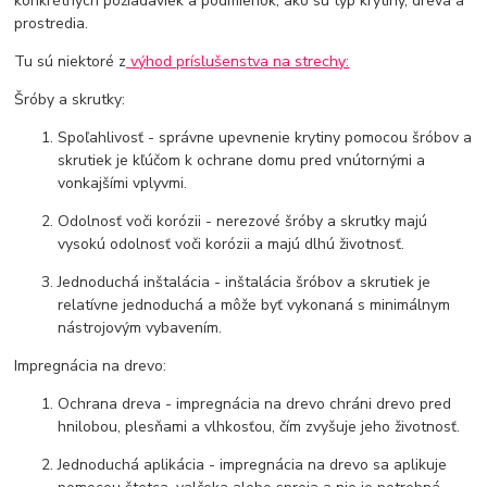
konkrétnych požiadaviek a podmienok, ako sú typ krytiny, dreva a
prostredia.
Tu sú niektoré z
výhod príslušenstva na strechy:
Šróby a skrutky:
Spoľahlivosť - správne upevnenie krytiny pomocou šróbov a
skrutiek je kľúčom k ochrane domu pred vnútornými a
vonkajšími vplyvmi.
Odolnosť voči korózii - nerezové šróby a skrutky majú
vysokú odolnosť voči korózii a majú dlhú životnosť.
Jednoduchá inštalácia - inštalácia šróbov a skrutiek je
relatívne jednoduchá a môže byť vykonaná s minimálnym
nástrojovým vybavením.
Impregnácia na drevo:
Ochrana dreva - impregnácia na drevo chráni drevo pred
hnilobou, plesňami a vlhkosťou, čím zvyšuje jeho životnosť.
Jednoduchá aplikácia - impregnácia na drevo sa aplikuje