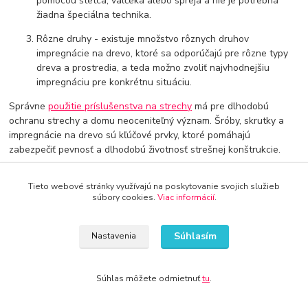
pomocou štetca, valčeka alebo spreja a nie je potrebná
žiadna špeciálna technika.
Rôzne druhy - existuje množstvo rôznych druhov
impregnácie na drevo, ktoré sa odporúčajú pre rôzne typy
dreva a prostredia, a teda možno zvoliť najvhodnejšiu
impregnáciu pre konkrétnu situáciu.
Správne
použitie príslušenstva na strechy
má pre dlhodobú
ochranu strechy a domu neoceniteľný význam. Šróby, skrutky a
impregnácie na drevo sú kľúčové prvky, ktoré pomáhajú
zabezpečiť pevnosť a dlhodobú životnosť strešnej konštrukcie.
Tieto webové stránky využívajú na poskytovanie svojich služieb
súbory cookies.
Viac informácií
.
Súhlasím
Nastavenia
Doprava od 30€ zadarmo
Využite dopravu úplne zadarmo
Súhlas môžete odmietnuť
tu
.
8 rokov na trhu
Značka Kameník Vás presvedčí o kvalite