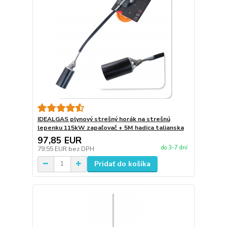
IDEALGAS plynový strešný horák na strešnú
lepenku 115kW zapaľovač + 5M hadica talianska
97,85 EUR
do 3-7 dní
79,55 EUR
bez DPH
Pridať do košíka