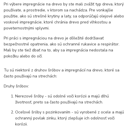
Pri výbere impregnácie na drevo by ste mali zvážiť typ dreva, ktorý
používate, a prostredie, v ktorom sa nachádza. Pre vonkajšie
použitie, ako sú strešné krytiny a laty, sa odporúčajú olejové alebo
voskové impregnácie, ktoré chránia drevo pred vlhkosťou a
poveternostnými vplyvmi.
Pri práci s impregnáciou na drevo je dôležité dodržiavať
bezpečnostné opatrenia, ako sú ochranné rukavice a respirátor.
Mali by ste tiež dbať na to, aby sa impregnácia nedostala na
pokožku alebo do očí.
Tu sú niektoré z druhov šróbov a impregnácií na drevo, ktoré sa
často používajú na strechách:
Druhy šróbov:
Nerezové šróby - sú odolné voči korózii a majú dlhú
životnosť, preto sa často používajú na strechách.
Oceľové šróby s pozinkovaním - sú vyrobené z ocele a majú
ochranný povlak zinku, ktorý zlepšuje ich odolnosť voči
korózii.