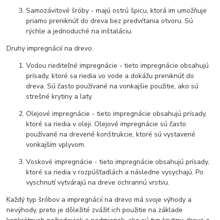
Samozávitové šróby - majú ostrú špicu, ktorá im umožňuje
priamo preniknúť do dreva bez predvŕtania otvoru. Sú
rýchle a jednoduché na inštaláciu.
Druhy impregnácií na drevo:
Vodou riediteľné impregnácie - tieto impregnácie obsahujú
prísady, ktoré sa riedia vo vode a dokážu preniknúť do
dreva. Sú často používané na vonkajšie použitie, ako sú
strešné krytiny a laty.
Olejové impregnácie - tieto impregnácie obsahujú prísady,
ktoré sa riedia v oleji. Olejové impregnácie sú často
používané na drevené konštrukcie, ktoré sú vystavené
vonkajším vplyvom.
Voskové impregnácie - tieto impregnácie obsahujú prísady,
ktoré sa riedia v rozpúšťadlách a následne vysychajú. Po
vyschnutí vytvárajú na dreve ochrannú vrstvu.
Každý typ šróbov a impregnácií na drevo má svoje výhody a
nevýhody, preto je dôležité zvážiť ich použitie na základe