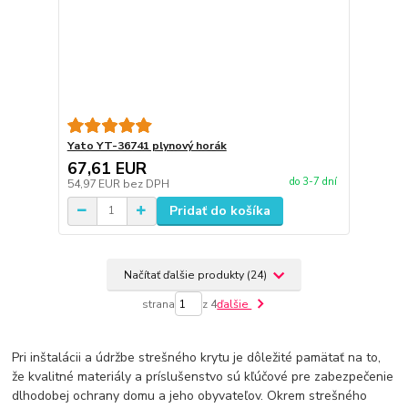
Yato YT-36741 plynový horák
67,61 EUR
do 3-7 dní
54,97 EUR
bez DPH
Pridať do košíka
Načítať ďalšie produkty (24)
strana
z 4
ďalšie
Pri inštalácii a údržbe strešného krytu je dôležité pamätať na to,
že kvalitné materiály a príslušenstvo sú kľúčové pre zabezpečenie
dlhodobej ochrany domu a jeho obyvateľov. Okrem strešného