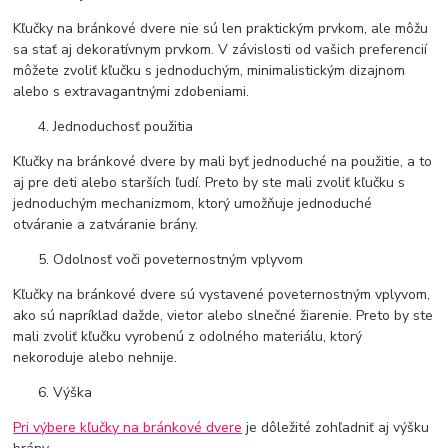
Kľučky na bránkové dvere nie sú len praktickým prvkom, ale môžu
sa stať aj dekoratívnym prvkom. V závislosti od vašich preferencií
môžete zvoliť kľučku s jednoduchým, minimalistickým dizajnom
alebo s extravagantnými zdobeniami.
Jednoduchosť použitia
Kľučky na bránkové dvere by mali byť jednoduché na použitie, a to
aj pre deti alebo starších ľudí. Preto by ste mali zvoliť kľučku s
jednoduchým mechanizmom, ktorý umožňuje jednoduché
otváranie a zatváranie brány.
Odolnosť voči poveternostným vplyvom
Kľučky na bránkové dvere sú vystavené poveternostným vplyvom,
ako sú napríklad dažde, vietor alebo slnečné žiarenie. Preto by ste
mali zvoliť kľučku vyrobenú z odolného materiálu, ktorý
nekoroduje alebo nehnije.
Výška
Pri výbere kľučky na bránkové dvere
je dôležité zohľadniť aj výšku