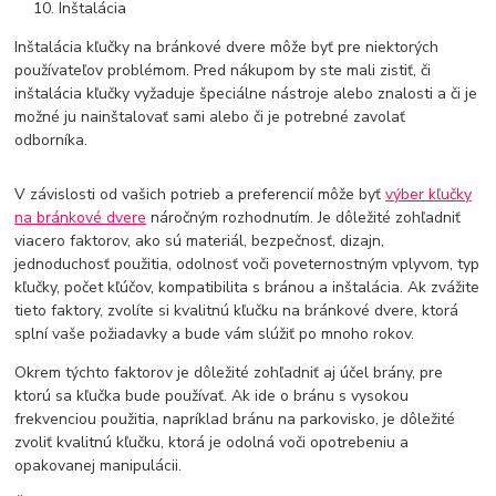
Inštalácia
Inštalácia kľučky na bránkové dvere môže byť pre niektorých
používateľov problémom. Pred nákupom by ste mali zistiť, či
inštalácia kľučky vyžaduje špeciálne nástroje alebo znalosti a či je
možné ju nainštalovať sami alebo či je potrebné zavolať
odborníka.
V závislosti od vašich potrieb a preferencií môže byť
výber kľučky
na bránkové dvere
náročným rozhodnutím. Je dôležité zohľadniť
viacero faktorov, ako sú materiál, bezpečnosť, dizajn,
jednoduchosť použitia, odolnosť voči poveternostným vplyvom, typ
kľučky, počet kľúčov, kompatibilita s bránou a inštalácia. Ak zvážite
tieto faktory, zvolíte si kvalitnú kľučku na bránkové dvere, ktorá
splní vaše požiadavky a bude vám slúžiť po mnoho rokov.
Okrem týchto faktorov je dôležité zohľadniť aj účel brány, pre
ktorú sa kľučka bude používať. Ak ide o bránu s vysokou
frekvenciou použitia, napríklad bránu na parkovisko, je dôležité
zvoliť kvalitnú kľučku, ktorá je odolná voči opotrebeniu a
opakovanej manipulácii.