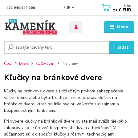
0
ks
EUR
+421 940 949 000
za
0 EUR
Menu
Hľadať
Úvod
Dvere
Kľučky dverí
Na brány
Kľučky na bránkové dvere
Kľučky na bránkové dvere sú dôležitým prvkom zabezpečenia
vášho domu alebo bytu. Existuje mnoho druhov kľučiek na
bránkové dvere, ktoré sa líšia svojou veľkosťou, dizajnom a
bezpečnostnými funkciami.
Pri výbere kľučky na bránkové dvere by ste mali zvážiť niekoľko
faktorov, ako je úroveň bezpečnosti, dizajn a funkčnosť. V
súčasnosti sú k dispozícii kľučky s rôznymi technológiami