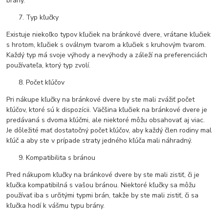
brány.
Typ kľučky
Existuje niekoľko typov kľučiek na bránkové dvere, vrátane kľučiek
s hrotom, kľučiek s oválnym tvarom a kľučiek s kruhovým tvarom.
Každý typ má svoje výhody a nevýhody a záleží na preferenciách
používateľa, ktorý typ zvolí.
Počet kľúčov
Pri nákupe kľučky na bránkové dvere by ste mali zvážiť počet
kľúčov, ktoré sú k dispozícii. Väčšina kľučiek na bránkové dvere je
predávaná s dvoma kľúčmi, ale niektoré môžu obsahovať aj viac.
Je dôležité mať dostatočný počet kľúčov, aby každý člen rodiny mal
kľúč a aby ste v prípade straty jedného kľúča mali náhradný.
Kompatibilita s bránou
Pred nákupom kľučky na bránkové dvere by ste mali zistiť, či je
kľučka kompatibilná s vašou bránou. Niektoré kľučky sa môžu
používať iba s určitými typmi brán, takže by ste mali zistiť, či sa
kľučka hodí k vášmu typu brány.