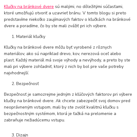
Kľučky na bránkové dvere
sú malými, no dôležitými súčasťami,
ktoré umožňujú otvoriť a uzavrieť bránu. V tomto blogu si preto
predstavíme niekoľko zaujímavých faktov o kľučkách na bránkové
dvere a poradíme, čo by ste mali zvážiť pri ich výbere.
Materiál kľučky
Kľučky na bránkové dvere môžu byť vyrobené z rôznych
materiálov, ako sú napríklad drevo, kov, nerezová oceľ alebo
plast. Každý materiál má svoje výhody a nevýhody, a preto by ste
mali pri výbere zohľadniť, ktorý z nich by bol pre vaše potreby
najvhodnejší.
Bezpečnosť
Bezpečnosť je samozrejme jedným z kľúčových faktorov pri výbere
kľučky na bránkové dvere. Ak chcete zabezpečiť svoj domov pred
neoprávneným vstupom, mali by ste zvoliť kvalitnú kľučku s
bezpečnostným systémom, ktorá je ťažká na prelomenie a
zabraňuje nežiadúcemu vstupu.
Dizajn