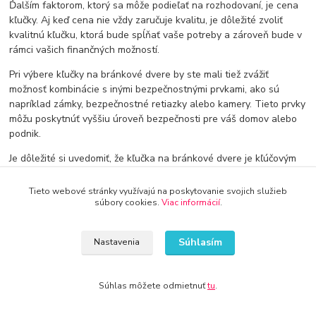
Ďalším faktorom, ktorý sa môže podieľať na rozhodovaní, je cena
kľučky. Aj keď cena nie vždy zaručuje kvalitu, je dôležité zvoliť
kvalitnú kľučku, ktorá bude spĺňať vaše potreby a zároveň bude v
rámci vašich finančných možností.
Pri výbere kľučky na bránkové dvere by ste mali tiež zvážiť
možnosť kombinácie s inými bezpečnostnými prvkami, ako sú
napríklad zámky, bezpečnostné retiazky alebo kamery. Tieto prvky
môžu poskytnúť vyššiu úroveň bezpečnosti pre váš domov alebo
podnik.
Je dôležité si uvedomiť, že kľučka na bránkové dvere je kľúčovým
prvkom v ochrane vášho domova alebo podniku. Preto by ste mali
zvoliť kvalitnú kľučku, ktorá bude spĺňať vaše požiadavky a
Tieto webové stránky využívajú na poskytovanie svojich služieb
zároveň bude odolná voči vonkajším vplyvom. Vyberte si správne
súbory cookies.
Viac informácií
.
a môžete byť istí, že vaša brána bude chránená a zabezpečená.
Súhlasím
Nastavenia
Súhlas môžete odmietnuť
tu
.