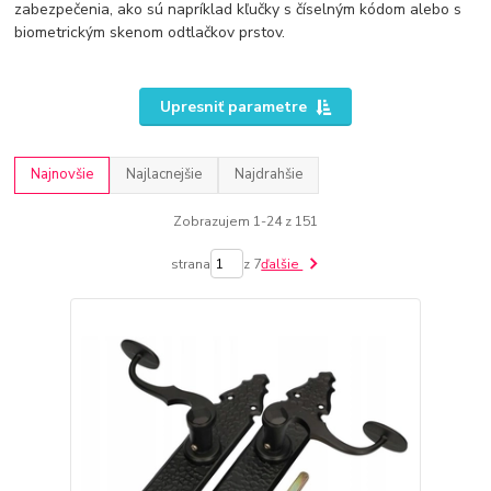
zabezpečenia, ako sú napríklad kľučky s číselným kódom alebo s
biometrickým skenom odtlačkov prstov.
Upresniť parametre
Najnovšie
Najlacnejšie
Najdrahšie
Zobrazujem 1-24 z 151
strana
z 7
ďalšie