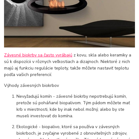
Závesné biokrby sa často vyrábajú
z kovu, skla alebo keramiky a
sú k dispozícii v rôznych veľkostiach a dizajnoch. Niektoré z nich
majú aj funkciu regulácie teploty, takže môžete nastaviť teplotu
podľa vašich preferencií.
Výhody závesných biokrbov
Nevyžadujú komín - závesné biokrby nepotrebujú komín,
pretože sú poháňané biopalivom. Tým pádom môžete mať
krb v miestnosti, kde by inak nebol možný, alebo by ste
museli investovať do komína.
Ekologické - biopalivo, ktoré sa používa v závesných
biokrboch, je zvyčajne vyrobené z obnoviteľných zdrojov,