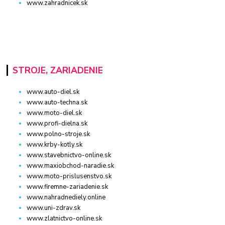
www.zahradnicek.sk
STROJE, ZARIADENIE
www.auto-diel.sk
www.auto-techna.sk
www.moto-diel.sk
www.profi-dielna.sk
www.polno-stroje.sk
www.krby-kotly.sk
www.stavebnictvo-online.sk
www.maxiobchod-naradie.sk
www.moto-prislusenstvo.sk
www.firemne-zariadenie.sk
www.nahradnediely.online
www.uni-zdrav.sk
www.zlatnictvo-online.sk