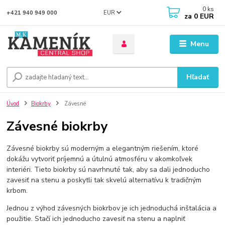
0
ks
EUR
+421 940 949 000
za
0 EUR
Menu
Hľadať
Úvod
Biokrby
Závesné
Závesné biokrby
Závesné biokrby sú moderným a elegantným riešením, ktoré
dokážu vytvoriť príjemnú a útulnú atmosféru v akomkoľvek
interiéri. Tieto biokrby sú navrhnuté tak, aby sa dali jednoducho
zavesiť na stenu a poskytli tak skvelú alternatívu k tradičným
krbom.
Jednou z výhod závesných biokrbov je ich jednoduchá inštalácia a
použitie. Stačí ich jednoducho zavesiť na stenu a naplniť