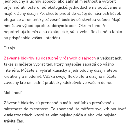
jednoduchý a účinný spôsob, ako zahriať miestnosť a vytvoriť
príjemnú atmosféru. Sú ekologické, jednoduché na používanie a
majú krásny dizajn. Ak chcete pridať do vašej domácnosti kúsok
elegance a romantiky, závesné biokrby sú skvelou voľbou. Majú
množstvo výhod oproti tradičným krbom. Okrem toho, že
nepotrebujú komín a sú ekologické, sú aj veľmi flexibilné a ľahko
sa prispôsobia vášmu interiéru.
Dizajn
Závesné biokrby sú dostupné v rôznych dizajnoch
a veľkostiach,
takže si môžete vybrať ten, ktorý najlepšie zapadá do vášho
interiéru. Môžete si vybrať klasický a jednoduchý dizajn, alebo
kreatívny a moderný. Vďaka svojej flexibilite a dizajnu môžete
závesný krb umiestniť prakticky kdekoľvek vo vašom dome.
Mobilnosť
Závesné biokrby sú prenosné a môžu byť ľahko presúvané z
miestnosti do miestnosti. To znamená, že môžete svoj krb používať
v miestnostiach, ktoré sa vám najviac páčia alebo kde najviac
trávite čas.