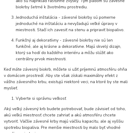
ako sú napríklad rastlinné zvyšky. Tým pádom sú závesné
biokrby šetrné k životnému prostrediu.
Jednoduchá inštalácia - závesné biokrby sú pomerne
jednoduché na inštaláciu a nevyžadujú veľké úpravy v
miestnosti. Stačí ich zavesiť na stenu a pripraviť biopalivo.
Funkčný aj dekoratívny - závesné biokrby nie sú len
funkčné, ale aj krásne a dekoratívne. Majú skvelý dizajn,
ktorý sa hodí do každého interiéru a môžu slúžiť ako
centrálny prvok miestnosti.
Keď máte závesný biokrb, môžete si užiť príjemnú atmosféru ohňa
v domácom prostredí. Aby ste však získali maximálny efekt z
vášho závesného krbu, existujú niektoré veci, na ktoré by ste mali
myslieť.
Vyberte si správnu veľkosť
Aký veľký závesný krb budete potrebovať, bude závisieť od toho,
akú veľkú miestnosť chcete zahriať a akú atmosféru chcete
vytvoriť. Väčšie závesné krby majú väčšiu kapacitu, ale aj vyššiu
spotrebu biopaliva. Pre menšie miestnosti by malo byť vhodné