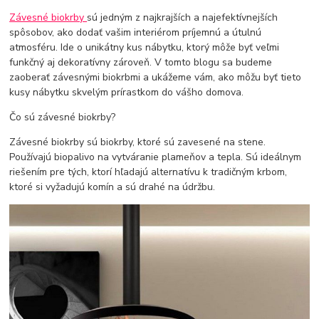
Závesné biokrby
sú jedným z najkrajších a najefektívnejších
spôsobov, ako dodať vašim interiérom príjemnú a útulnú
atmosféru. Ide o unikátny kus nábytku, ktorý môže byť veľmi
funkčný aj dekoratívny zároveň. V tomto blogu sa budeme
zaoberať závesnými biokrbmi a ukážeme vám, ako môžu byť tieto
kusy nábytku skvelým prírastkom do vášho domova.
Čo sú závesné biokrby?
Závesné biokrby sú biokrby, ktoré sú zavesené na stene.
Používajú biopalivo na vytváranie plameňov a tepla. Sú ideálnym
riešením pre tých, ktorí hľadajú alternatívu k tradičným krbom,
ktoré si vyžadujú komín a sú drahé na údržbu.