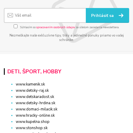
Prihlásiť sa
Súhlasím so
spracovaním osobných údajov
za účelom zasielania newslettera.
Nezmeškajte naše exkluzívne tipy, triky a jedinečné ponuky priamo vo vašej
schránke.
DETI, ŠPORT, HOBBY
www.kamenik.sk
www.detsky-raj.sk
www.detskaradost.sk
www.detsky-hrdina.sk
www.domaci-milacik.sk
www.hracky-online.sk
www.kupelna.shop
www.stonshop.sk