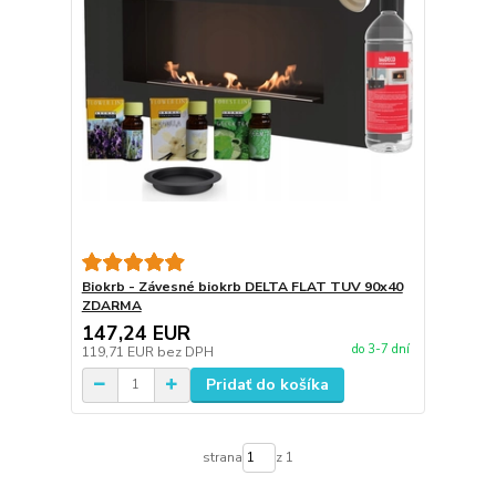
Biokrb - Závesné biokrb DELTA FLAT TUV 90x40
ZDARMA
147,24 EUR
do 3-7 dní
119,71 EUR
bez DPH
Pridať do košíka
strana
z 1