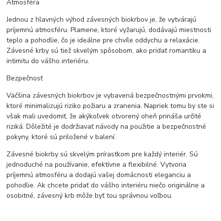
Atmosféra
Jednou z hlavných výhod závesných biokrbov je, že vytvárajú
príjemnú atmosféru. Plamene, ktoré vyžarujú, dodávajú miestnosti
teplo a pohodlie, čo je ideálne pre chvíle oddychu a relaxácie.
Závesné krby sú tiež skvelým spôsobom, ako pridať romantiku a
intimitu do vášho interiéru.
Bezpečnosť
Väčšina závesných biokrbov je vybavená bezpečnostnými prvokmi,
ktoré minimalizujú riziko požiaru a zranenia. Napriek tomu by ste si
však mali uvedomiť, že akýkoľvek otvorený oheň prináša určité
riziká. Dôležité je dodržiavať návody na použitie a bezpečnostné
pokyny, ktoré sú priložené v balení.
Závesné biokrby sú skvelým prírastkom pre každý interiér. Sú
jednoduché na používanie, efektívne a flexibilné. Vytvoria
príjemnú atmosféru a dodajú vašej domácnosti eleganciu a
pohodlie. Ak chcete pridať do vášho interiéru niečo originálne a
osobitné, závesný krb môže byť tou správnou voľbou.