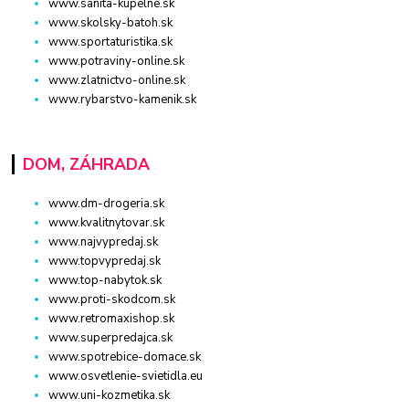
www.sanita-kupelne.sk
www.skolsky-batoh.sk
www.sportaturistika.sk
www.potraviny-online.sk
www.zlatnictvo-online.sk
www.rybarstvo-kamenik.sk
DOM, ZÁHRADA
www.dm-drogeria.sk
www.kvalitnytovar.sk
www.najvypredaj.sk
www.topvypredaj.sk
www.top-nabytok.sk
www.proti-skodcom.sk
www.retromaxishop.sk
www.superpredajca.sk
www.spotrebice-domace.sk
www.osvetlenie-svietidla.eu
www.uni-kozmetika.sk