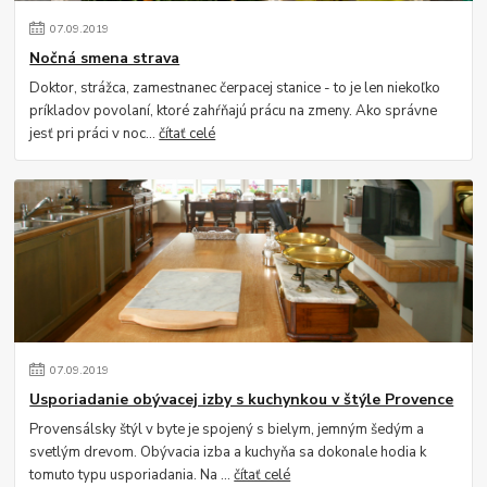
07
.
09
.
2019
Nočná smena strava
Doktor, strážca, zamestnanec čerpacej stanice - to je len niekoľko
príkladov povolaní, ktoré zahŕňajú prácu na zmeny. Ako správne
jesť pri práci v noc...
čítať celé
07
.
09
.
2019
Usporiadanie obývacej izby s kuchynkou v štýle Provence
Provensálsky štýl v byte je spojený s bielym, jemným šedým a
svetlým drevom. Obývacia izba a kuchyňa sa dokonale hodia k
tomuto typu usporiadania. Na ...
čítať celé