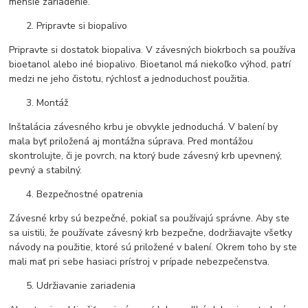
menšie zariadenie.
Pripravte si biopalivo
Pripravte si dostatok biopaliva. V závesných biokrboch sa používa
bioetanol alebo iné biopalivo. Bioetanol má niekoľko výhod, patrí
medzi ne jeho čistotu, rýchlosť a jednoduchosť použitia.
Montáž
Inštalácia závesného krbu je obvykle jednoduchá. V balení by
mala byť priložená aj montážna súprava. Pred montážou
skontrolujte, či je povrch, na ktorý bude závesný krb upevnený,
pevný a stabilný.
Bezpečnostné opatrenia
Závesné krby sú bezpečné, pokiaľ sa používajú správne. Aby ste
sa uistili, že používate závesný krb bezpečne, dodržiavajte všetky
návody na použitie, ktoré sú priložené v balení. Okrem toho by ste
mali mať pri sebe hasiaci prístroj v prípade nebezpečenstva.
Udržiavanie zariadenia