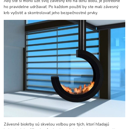
Aby ste si mohli užiť svoj závesný krb na dlhú dobu, je potrebné
ho pravidelne udržiavať. Po každom použití by ste mali závesný
krb vyčistiť a skontrolovať jeho bezpečnostné prvky.
Závesné biokrby sú skvelou voľbou pre tých, ktorí hľadajú