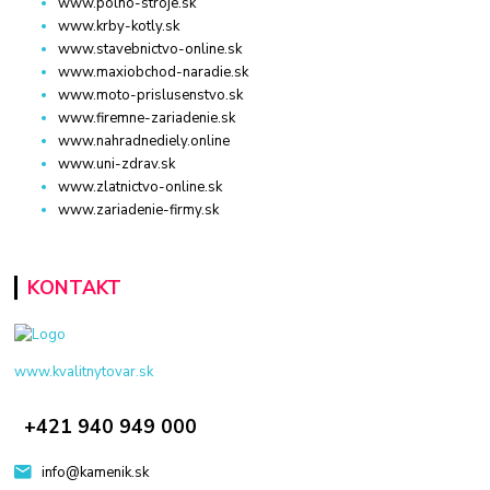
www.polno-stroje.sk
www.krby-kotly.sk
www.stavebnictvo-online.sk
www.maxiobchod-naradie.sk
www.moto-prislusenstvo.sk
www.firemne-zariadenie.sk
www.nahradnediely.online
www.uni-zdrav.sk
www.zlatnictvo-online.sk
www.zariadenie-firmy.sk
KONTAKT
www.kvalitnytovar.sk
+421 940 949 000
info@kamenik.sk