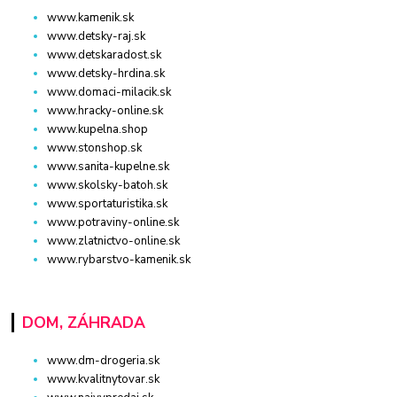
www.kamenik.sk
www.detsky-raj.sk
www.detskaradost.sk
www.detsky-hrdina.sk
www.domaci-milacik.sk
www.hracky-online.sk
www.kupelna.shop
www.stonshop.sk
www.sanita-kupelne.sk
www.skolsky-batoh.sk
www.sportaturistika.sk
www.potraviny-online.sk
www.zlatnictvo-online.sk
www.rybarstvo-kamenik.sk
DOM, ZÁHRADA
www.dm-drogeria.sk
www.kvalitnytovar.sk