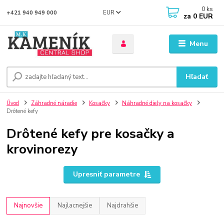
0
ks
EUR
+421 940 949 000
za
0 EUR
Menu
Hľadať
Úvod
Záhradné náradie
Kosačky
Náhradné diely na kosačky
Drôtené kefy
Drôtené kefy pre kosačky a
krovinorezy
Upresniť parametre
Najnovšie
Najlacnejšie
Najdrahšie