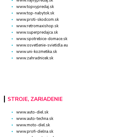
www.najvypredaj.sk
www.topvypredaj.sk
www.top-nabytok.sk
www.proti-skodcom.sk
www.retromaxishop.sk
www.superpredajca.sk
www.spotrebice-domace.sk
www.osvetlenie-svietidla.eu
www.uni-kozmetika.sk
www.zahradnicek.sk
STROJE, ZARIADENIE
www.auto-diel.sk
www.auto-techna.sk
www.moto-diel.sk
www.profi-dielna.sk