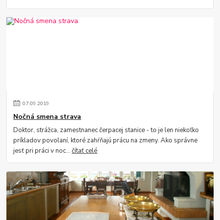
07
.
09
.
2019
Nočná smena strava
Doktor, strážca, zamestnanec čerpacej stanice - to je len niekoľko
príkladov povolaní, ktoré zahŕňajú prácu na zmeny. Ako správne
jesť pri práci v noc...
čítať celé