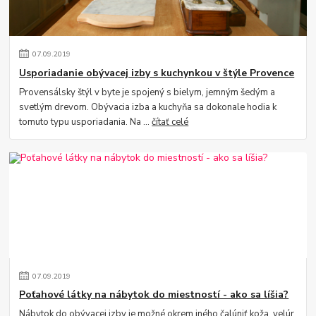
07
.
09
.
2019
Usporiadanie obývacej izby s kuchynkou v štýle Provence
Provensálsky štýl v byte je spojený s bielym, jemným šedým a
svetlým drevom. Obývacia izba a kuchyňa sa dokonale hodia k
tomuto typu usporiadania. Na ...
čítať celé
07
.
09
.
2019
Poťahové látky na nábytok do miestností - ako sa líšia?
Nábytok do obývacej izby je možné okrem iného čalúniť koža, velúr