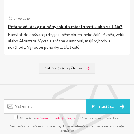
07
.
09
.
2019
Poťahové látky na nábytok do miestností - ako sa líšia?
Nábytok do obývacej izby je možné okrem iného čalúniť koža, velúr
alebo Alcantara. Vykazujú rôzne vlastnosti, majú výhody a
nevýhody. Výhodou pohovky ...
čítať celé
Zobraziť všetky články
Prihlásiť sa
Súhlasím so
spracovaním osobných údajov
za účelom zasielania newslettera.
Nezmeškajte naše exkluzívne tipy, triky a jedinečné ponuky priamo vo vašej
schránke.