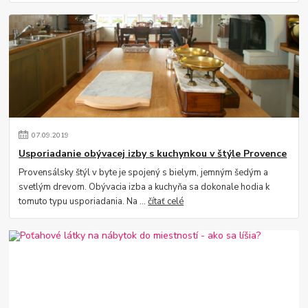
07
.
09
.
2019
Usporiadanie obývacej izby s kuchynkou v štýle Provence
Provensálsky štýl v byte je spojený s bielym, jemným šedým a
svetlým drevom. Obývacia izba a kuchyňa sa dokonale hodia k
tomuto typu usporiadania. Na ...
čítať celé