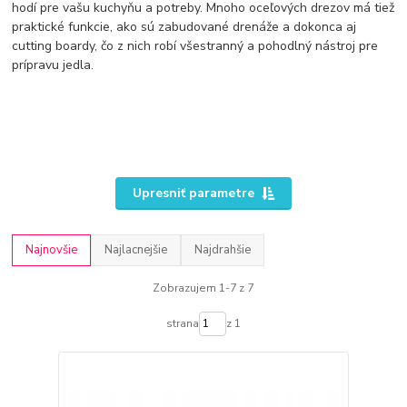
hodí pre vašu kuchyňu a potreby. Mnoho oceľových drezov má tiež
praktické funkcie, ako sú zabudované drenáže a dokonca aj
cutting boardy, čo z nich robí všestranný a pohodlný nástroj pre
prípravu jedla.
Upresniť parametre
Najnovšie
Najlacnejšie
Najdrahšie
Zobrazujem 1-7 z 7
strana
z 1