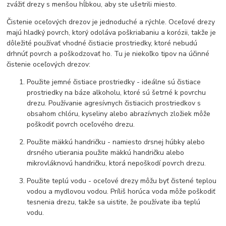
zvážiť drezy s menšou hĺbkou, aby ste ušetrili miesto.
Čistenie oceľových drezov je jednoduché a rýchle. Oceľové drezy
majú hladký povrch, ktorý odoláva poškriabaniu a korózii, takže je
dôležité používať vhodné čistiacie prostriedky, ktoré nebudú
drhnúť povrch a poškodzovať ho. Tu je niekoľko tipov na účinné
čistenie oceľových drezov:
Použite jemné čistiace prostriedky - ideálne sú čistiace
prostriedky na báze alkoholu, ktoré sú šetrné k povrchu
drezu. Používanie agresívnych čistiacich prostriedkov s
obsahom chlóru, kyseliny alebo abrazívnych zložiek môže
poškodiť povrch oceľového drezu.
Použite mäkkú handričku - namiesto drsnej húbky alebo
drsného utierania použite mäkkú handričku alebo
mikrovláknovú handričku, ktorá nepoškodí povrch drezu.
Použite teplú vodu - oceľové drezy môžu byť čistené teplou
vodou a mydlovou vodou. Príliš horúca voda môže poškodiť
tesnenia drezu, takže sa uistite, že používate iba teplú
vodu.