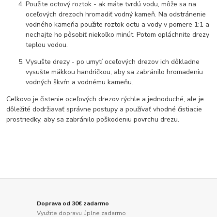
Použite octový roztok - ak máte tvrdú vodu, môže sa na
oceľových drezoch hromadiť vodný kameň. Na odstránenie
vodného kameňa použite roztok octu a vody v pomere 1:1 a
nechajte ho pôsobiť niekoľko minút. Potom opláchnite drezy
teplou vodou.
Vysušte drezy - po umytí oceľových drezov ich dôkladne
vysušte mäkkou handričkou, aby sa zabránilo hromadeniu
vodných škvŕn a vodnému kameňu.
Celkovo je čistenie oceľových drezov rýchle a jednoduché, ale je
dôležité dodržiavať správne postupy a používať vhodné čistiacie
prostriedky, aby sa zabránilo poškodeniu povrchu drezu.
Doprava od 30€ zadarmo
Využite dopravu úplne zadarmo