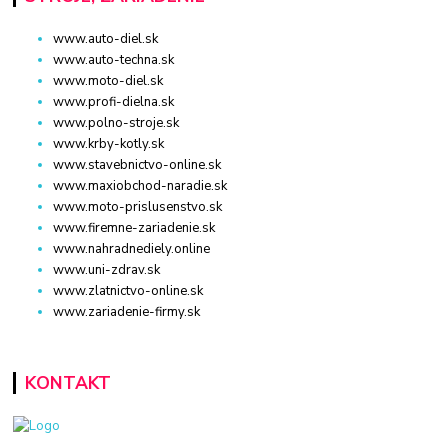
www.auto-diel.sk
www.auto-techna.sk
www.moto-diel.sk
www.profi-dielna.sk
www.polno-stroje.sk
www.krby-kotly.sk
www.stavebnictvo-online.sk
www.maxiobchod-naradie.sk
www.moto-prislusenstvo.sk
www.firemne-zariadenie.sk
www.nahradnediely.online
www.uni-zdrav.sk
www.zlatnictvo-online.sk
www.zariadenie-firmy.sk
KONTAKT