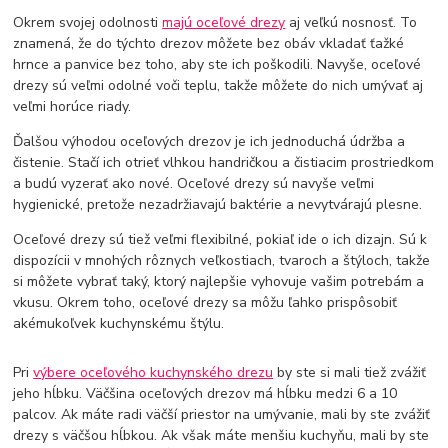
Okrem svojej odolnosti
majú oceľové drezy
aj veľkú nosnosť. To
znamená, že do týchto drezov môžete bez obáv vkladať ťažké
hrnce a panvice bez toho, aby ste ich poškodili. Navyše, oceľové
drezy sú veľmi odolné voči teplu, takže môžete do nich umývať aj
veľmi horúce riady.
Ďalšou výhodou oceľových drezov je ich jednoduchá údržba a
čistenie. Stačí ich otrieť vlhkou handričkou a čistiacim prostriedkom
a budú vyzerať ako nové. Oceľové drezy sú navyše veľmi
hygienické, pretože nezadržiavajú baktérie a nevytvárajú plesne.
Oceľové drezy sú tiež veľmi flexibilné, pokiaľ ide o ich dizajn. Sú k
dispozícii v mnohých rôznych veľkostiach, tvaroch a štýloch, takže
si môžete vybrať taký, ktorý najlepšie vyhovuje vašim potrebám a
vkusu. Okrem toho, oceľové drezy sa môžu ľahko prispôsobiť
akémukoľvek kuchynskému štýlu.
Pri
výbere oceľového kuchynského drezu
by ste si mali tiež zvážiť
jeho hĺbku. Väčšina oceľových drezov má hĺbku medzi 6 a 10
palcov. Ak máte radi väčší priestor na umývanie, mali by ste zvážiť
drezy s väčšou hĺbkou. Ak však máte menšiu kuchyňu, mali by ste