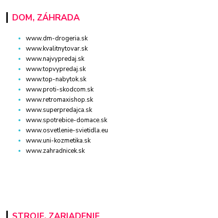
DOM, ZÁHRADA
www.dm-drogeria.sk
www.kvalitnytovar.sk
www.najvypredaj.sk
www.topvypredaj.sk
www.top-nabytok.sk
www.proti-skodcom.sk
www.retromaxishop.sk
www.superpredajca.sk
www.spotrebice-domace.sk
www.osvetlenie-svietidla.eu
www.uni-kozmetika.sk
www.zahradnicek.sk
STROJE, ZARIADENIE