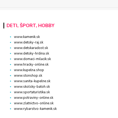
DETI, ŠPORT, HOBBY
www.kamenik.sk
www.detsky-raj.sk
www.detskaradost.sk
www.detsky-hrdina.sk
www.domaci-milacik.sk
www.hracky-online.sk
www.kupelna.shop
www.stonshop.sk
www.sanita-kupelne.sk
www.skolsky-batoh.sk
www.sportaturistika.sk
www.potraviny-online.sk
www.zlatnictvo-online.sk
www.rybarstvo-kamenik.sk