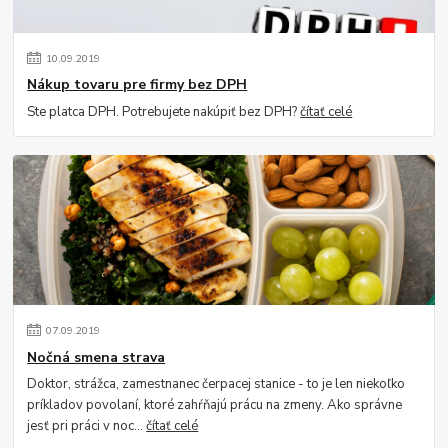
10
.
09
.
2019
Nákup tovaru pre firmy bez DPH
Ste platca DPH. Potrebujete nakúpiť bez DPH?
čítať celé
07
.
09
.
2019
Nočná smena strava
Doktor, strážca, zamestnanec čerpacej stanice - to je len niekoľko
príkladov povolaní, ktoré zahŕňajú prácu na zmeny. Ako správne
jesť pri práci v noc...
čítať celé