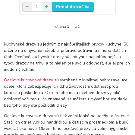
Pridať do košíka
strana
z 1
Kuchynské drezy sú jedným z najdôležitejších prvkov kuchyne. Sú
určené na umývanie nádobia, prípravu potravín a mnoho ďalších
úloh. Oceľové kuchynské drezy sú jedným z najobľúbenejších
typov drezov na trhu, a to nielen pre svoju odolnosť, ale aj pre ich
moderný vzhľad.
Oceľové kuchynské drezy
sú vyrobené z kvalitnej nehrdzavejúcej
ocele, ktorá zabezpečuje ich dlhú životnosť a odolnosť proti
korózii a poškodeniu. Okrem toho majú oceľové drezy vysokú
odolnosť voči teplu, čo znamená, že môžete umývať horúce riady
bez toho, aby ste poškodili drezy.
Oceľové kuchynské drezy sú tiež veľmi ľahké na údržbu a čistenie.
Stačí ich otrieť vlhkou handričkou a čistiacim prostriedkom a budú
vyzerať ako nové. Okrem toho, oceľové drezy sú veľmi hygienické,
pretože nezadržiavajú baktérie a nevytvárajú plesne.