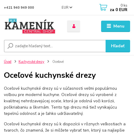
0
ks
EUR
+421 940 949 000
za
0 EUR
Menu
Hľadať
Úvod
Kuchynské drezy
Oceľové
Oceľové kuchynské drezy
Oceľové kuchynské drezy sú v súčasnosti veľmi populárnou
voľbou pre moderné kuchyne. Oceľové drezy sú vyrobené z
kvalitnej nehrdzavejúcej ocele, ktorá je odolná voči korózii,
poškriabaniu a škvrnám. Tento typ drezu má tiež vynikajúcu
tepelnú odolnosť a je ľahko udržiavateľný.
Oceľové kuchynské drezy sú k dispozícii v rôznych veľkostiach a
tvaroch, čo znamená, že si môžete vybrať ten, ktorý sa najlepšie