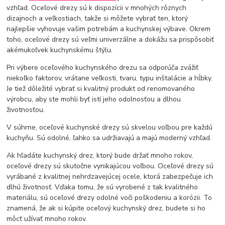
vzhľad. Oceľové drezy sú k dispozícii v mnohých rôznych
dizajnoch a veľkostiach, takže si môžete vybrať ten, ktorý
najlepšie vyhovuje vašim potrebám a kuchynskej výbave. Okrem
toho, oceľové drezy sú veľmi univerzálne a dokážu sa prispôsobiť
akémukoľvek kuchynskému štýlu.
Pri výbere oceľového kuchynského drezu sa odporúča zvážiť
niekoľko faktorov, vrátane veľkosti, tvaru, typu inštalácie a hĺbky.
Je tiež dôležité vybrať si kvalitný produkt od renomovaného
výrobcu, aby ste mohli byť istí jeho odolnosťou a dlhou
životnosťou.
V súhrne, oceľové kuchynské drezy sú skvelou voľbou pre každú
kuchyňu. Sú odolné, ľahko sa udržiavajú a majú moderný vzhľad.
Ak hľadáte kuchynský drez, ktorý bude držať mnoho rokov,
oceľové drezy sú skutočne vynikajúcou voľbou. Oceľové drezy sú
vyrábané z kvalitnej nehrdzavejúcej ocele, ktorá zabezpečuje ich
dlhú životnosť. Vďaka tomu, že sú vyrobené z tak kvalitného
materiálu, sú oceľové drezy odolné voči poškodeniu a korózii. To
znamená, že ak si kúpite oceľový kuchynský drez, budete si ho
môcť užívať mnoho rokov.