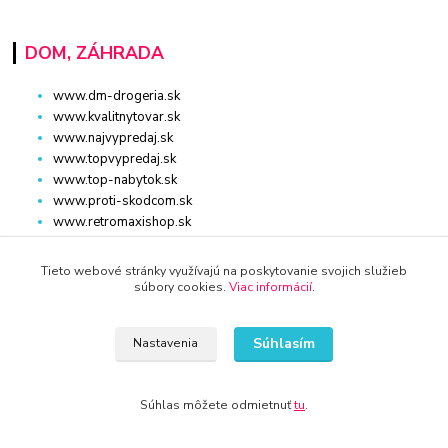
DOM, ZÁHRADA
www.dm-drogeria.sk
www.kvalitnytovar.sk
www.najvypredaj.sk
www.topvypredaj.sk
www.top-nabytok.sk
www.proti-skodcom.sk
www.retromaxishop.sk
www.superpredajca.sk
www.spotrebice-domace.sk
Tieto webové stránky využívajú na poskytovanie svojich služieb
www.osvetlenie-svietidla.eu
súbory cookies.
Viac informácií
.
www.uni-kozmetika.sk
www.zahradnicek.sk
Súhlasím
Nastavenia
Súhlas môžete odmietnuť
tu
.