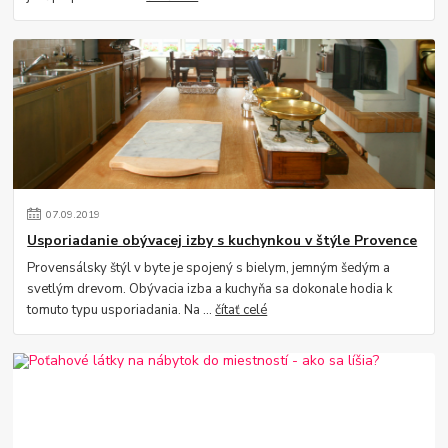
07
.
09
.
2019
Usporiadanie obývacej izby s kuchynkou v štýle Provence
Provensálsky štýl v byte je spojený s bielym, jemným šedým a
svetlým drevom. Obývacia izba a kuchyňa sa dokonale hodia k
tomuto typu usporiadania. Na ...
čítať celé