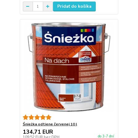
Pridať do košíka
Śnieżka odtiene červenej 10 l
134,71 EUR
do 3-7 dní
109,52 EUR
bez DPH