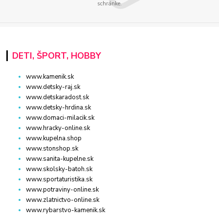
schránke.
DETI, ŠPORT, HOBBY
www.kamenik.sk
www.detsky-raj.sk
www.detskaradost.sk
www.detsky-hrdina.sk
www.domaci-milacik.sk
www.hracky-online.sk
www.kupelna.shop
www.stonshop.sk
www.sanita-kupelne.sk
www.skolsky-batoh.sk
www.sportaturistika.sk
www.potraviny-online.sk
www.zlatnictvo-online.sk
www.rybarstvo-kamenik.sk