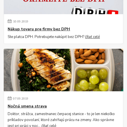
10
.
09
.
2019
Nákup tovaru pre firmy bez DPH
Ste platca DPH. Potrebujete nakúpiť bez DPH?
čítať celé
07
.
09
.
2019
Nočná smena strava
Doktor, strážca, zamestnanec čerpacej stanice - to je len niekoľko
príkladov povolaní, ktoré zahŕňajú prácu na zmeny. Ako správne
jesť pri práci v noc...
čítať celé