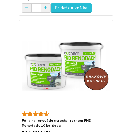
Pridať do košíka
Fólia na renováciu strechy Izochem FND
Renodach, 10 kg, šedá