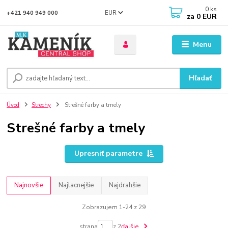
0
ks
EUR
+421 940 949 000
za
0 EUR
Menu
Hľadať
Úvod
Strechy
Strešné farby a tmely
Strešné farby a tmely
Upresniť parametre
Najnovšie
Najlacnejšie
Najdrahšie
Zobrazujem 1-24 z 29
strana
z 2
ďalšie