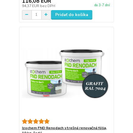
116,08 EUR
do 3-7 dní
94,37 EUR
bez DPH
Pridať do košíka
Izochem FND Renodach strešná renovačná fólia,