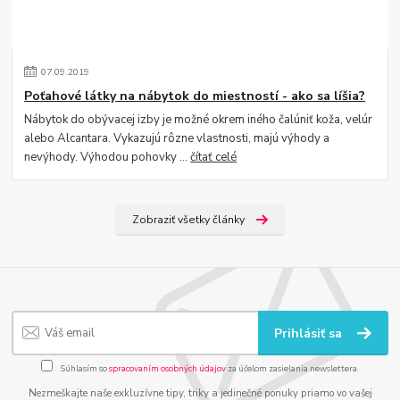
07
.
09
.
2019
Poťahové látky na nábytok do miestností - ako sa líšia?
Nábytok do obývacej izby je možné okrem iného čalúniť koža, velúr
alebo Alcantara. Vykazujú rôzne vlastnosti, majú výhody a
nevýhody. Výhodou pohovky ...
čítať celé
Zobraziť všetky články
Prihlásiť sa
Súhlasím so
spracovaním osobných údajov
za účelom zasielania newslettera.
Nezmeškajte naše exkluzívne tipy, triky a jedinečné ponuky priamo vo vašej