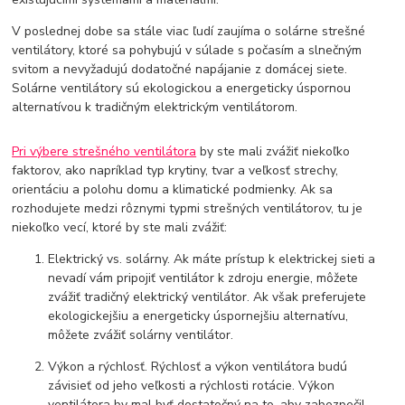
V poslednej dobe sa stále viac ľudí zaujíma o solárne strešné
ventilátory, ktoré sa pohybujú v súlade s počasím a slnečným
svitom a nevyžadujú dodatočné napájanie z domácej siete.
Solárne ventilátory sú ekologickou a energeticky úspornou
alternatívou k tradičným elektrickým ventilátorom.
Pri výbere strešného ventilátora
by ste mali zvážiť niekoľko
faktorov, ako napríklad typ krytiny, tvar a veľkosť strechy,
orientáciu a polohu domu a klimatické podmienky. Ak sa
rozhodujete medzi rôznymi typmi strešných ventilátorov, tu je
niekoľko vecí, ktoré by ste mali zvážiť:
Elektrický vs. solárny. Ak máte prístup k elektrickej sieti a
nevadí vám pripojiť ventilátor k zdroju energie, môžete
zvážiť tradičný elektrický ventilátor. Ak však preferujete
ekologickejšiu a energeticky úspornejšiu alternatívu,
môžete zvážiť solárny ventilátor.
Výkon a rýchlosť. Rýchlosť a výkon ventilátora budú
závisieť od jeho veľkosti a rýchlosti rotácie. Výkon
ventilátora by mal byť dostatočný na to, aby zabezpečil