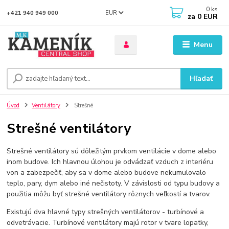
0
ks
EUR
+421 940 949 000
za
0 EUR
Menu
Hľadať
Úvod
Ventilátory
Strešné
Strešné ventilátory
Strešné ventilátory sú dôležitým prvkom ventilácie v dome alebo
inom budove. Ich hlavnou úlohou je odvádzať vzduch z interiéru
von a zabezpečiť, aby sa v dome alebo budove nekumulovalo
teplo, pary, dym alebo iné nečistoty. V závislosti od typu budovy a
použitia môžu byť strešné ventilátory rôznych veľkostí a tvarov.
Existujú dva hlavné typy strešných ventilátorov - turbínové a
odvetrávacie. Turbínové ventilátory majú rotor v tvare lopatky,