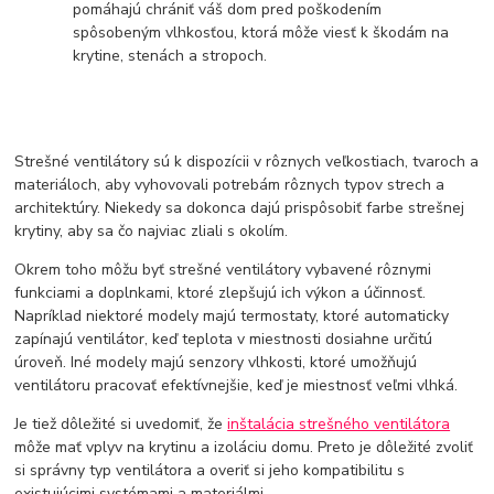
pomáhajú chrániť váš dom pred poškodením
spôsobeným vlhkosťou, ktorá môže viesť k škodám na
krytine, stenách a stropoch.
Strešné ventilátory sú k dispozícii v rôznych veľkostiach, tvaroch a
materiáloch, aby vyhovovali potrebám rôznych typov strech a
architektúry. Niekedy sa dokonca dajú prispôsobiť farbe strešnej
krytiny, aby sa čo najviac zliali s okolím.
Okrem toho môžu byť strešné ventilátory vybavené rôznymi
funkciami a doplnkami, ktoré zlepšujú ich výkon a účinnosť.
Napríklad niektoré modely majú termostaty, ktoré automaticky
zapínajú ventilátor, keď teplota v miestnosti dosiahne určitú
úroveň. Iné modely majú senzory vlhkosti, ktoré umožňujú
ventilátoru pracovať efektívnejšie, keď je miestnosť veľmi vlhká.
Je tiež dôležité si uvedomiť, že
inštalácia strešného ventilátora
môže mať vplyv na krytinu a izoláciu domu. Preto je dôležité zvoliť
si správny typ ventilátora a overiť si jeho kompatibilitu s
existujúcimi systémami a materiálmi.