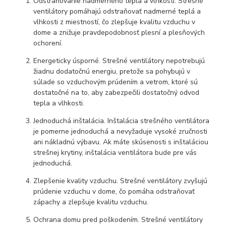
Odstraňovanie nadmerného tepla a vlhkosti. Strešné
ventilátory pomáhajú odstraňovať nadmerné teplá a
vlhkosti z miestností, čo zlepšuje kvalitu vzduchu v
dome a znižuje pravdepodobnosť plesní a plesňových
ochorení.
Energeticky úsporné. Strešné ventilátory nepotrebujú
žiadnu dodatočnú energiu, pretože sa pohybujú v
súlade so vzduchovým prúdením a vetrom, ktoré sú
dostatočné na to, aby zabezpečili dostatočný odvod
tepla a vlhkosti.
Jednoduchá inštalácia. Inštalácia strešného ventilátora
je pomerne jednoduchá a nevyžaduje vysoké zručnosti
ani nákladnú výbavu. Ak máte skúsenosti s inštaláciou
strešnej krytiny, inštalácia ventilátora bude pre vás
jednoduchá.
Zlepšenie kvality vzduchu. Strešné ventilátory zvyšujú
prúdenie vzduchu v dome, čo pomáha odstraňovať
zápachy a zlepšuje kvalitu vzduchu.
Ochrana domu pred poškodením. Strešné ventilátory