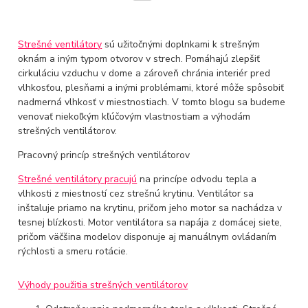
Strešné ventilátory
sú užitočnými doplnkami k strešným
oknám a iným typom otvorov v strech. Pomáhajú zlepšiť
cirkuláciu vzduchu v dome a zároveň chránia interiér pred
vlhkosťou, plesňami a inými problémami, ktoré môže spôsobiť
nadmerná vlhkosť v miestnostiach. V tomto blogu sa budeme
venovať niekoľkým kľúčovým vlastnostiam a výhodám
strešných ventilátorov.
Pracovný princíp strešných ventilátorov
Strešné ventilátory pracujú
na princípe odvodu tepla a
vlhkosti z miestností cez strešnú krytinu. Ventilátor sa
inštaluje priamo na krytinu, pričom jeho motor sa nachádza v
tesnej blízkosti. Motor ventilátora sa napája z domácej siete,
pričom väčšina modelov disponuje aj manuálnym ovládaním
rýchlosti a smeru rotácie.
Výhody použitia strešných ventilátorov