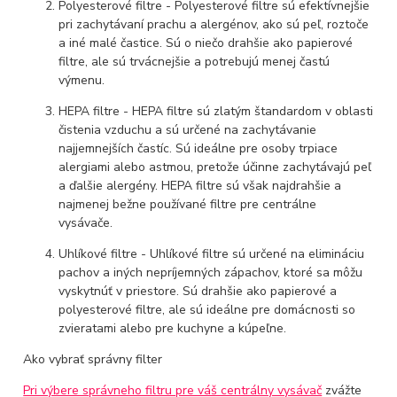
Polyesterové filtre - Polyesterové filtre sú efektívnejšie
pri zachytávaní prachu a alergénov, ako sú peľ, roztoče
a iné malé častice. Sú o niečo drahšie ako papierové
filtre, ale sú trvácnejšie a potrebujú menej častú
výmenu.
HEPA filtre - HEPA filtre sú zlatým štandardom v oblasti
čistenia vzduchu a sú určené na zachytávanie
najjemnejších častíc. Sú ideálne pre osoby trpiace
alergiami alebo astmou, pretože účinne zachytávajú peľ
a ďalšie alergény. HEPA filtre sú však najdrahšie a
najmenej bežne používané filtre pre centrálne
vysávače.
Uhlíkové filtre - Uhlíkové filtre sú určené na elimináciu
pachov a iných nepríjemných zápachov, ktoré sa môžu
vyskytnúť v priestore. Sú drahšie ako papierové a
polyesterové filtre, ale sú ideálne pre domácnosti so
zvieratami alebo pre kuchyne a kúpeľne.
Ako vybrať správny filter
Pri výbere správneho filtru pre váš centrálny vysávač
zvážte