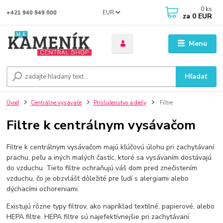
0
ks
EUR
+421 940 949 000
za
0 EUR
Menu
Hľadať
Úvod
Centrálne vysávače
Príslušenstvo a diely
Filtre
Filtre k centrálnym vysávačom
Filtre k centrálnym vysávačom majú kľúčovú úlohu pri zachytávaní
prachu, peľu a iných malých častíc, ktoré sa vysávaním dostávajú
do vzduchu. Tieto filtre ochraňujú váš dom pred znečistením
vzduchu, čo je obzvlášť dôležité pre ľudí s alergiami alebo
dýchacími ochoreniami.
Existujú rôzne typy filtrov, ako napríklad textilné, papierové, alebo
HEPA filtre. HEPA filtre sú najefektívnejšie pri zachytávaní