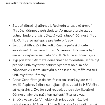
niekoľko faktorov, vrátane:
Stupeň filtračnej účinnosti: Rozhodnite sa, akú úroveň
filtračnej účinnosti potrebujete. Ak máte alergie alebo
astmu, bude pre vás dôležitý vyšší stupeň účinnosti filtra.
HEPA filtre sú najlepšie pre tieto prípady.
Životnosť filtra: Zvážte, koľko času a peňazí chcete
investovať do výmeny filtrov. Papierové filtre musia byť
menené najčastejšie, zatiaľ čo HEPA filtre sú trvácnejšie.
Typ priestoru: Ak máte domácnosť so zvieratami, môže byť
pre vás uhlíkový filter dobrým výberom na elimináciu
zápachov. Ak máte kuchyňu alebo kúpeľňu, môže byť tiež
uhlíkový filter užitočný.
Cena: Cena filtra je ďalším faktorom, ktorý by ste mali
zvážiť. Papierové filtre sú najlacnejšie, zatiaľ čo HEPA filtre
sú najdrahšie. Zvážte svoj rozpočet a potreby filtračnej
účinnosti, aby ste našli ten najlepší filter pre vás.
Značka vysávača: V niektorých prípadoch môže byť
potrebné použiť špecifický typ filtra, ktorý sa hodí pre vašu