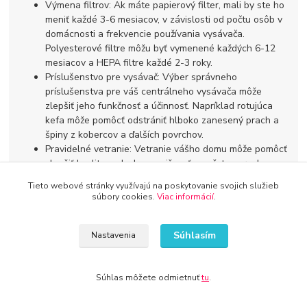
Výmena filtrov: Ak máte papierový filter, mali by ste ho
meniť každé 3-6 mesiacov, v závislosti od počtu osôb v
domácnosti a frekvencie používania vysávača.
Polyesterové filtre môžu byť vymenené každých 6-12
mesiacov a HEPA filtre každé 2-3 roky.
Príslušenstvo pre vysávač: Výber správneho
príslušenstva pre váš centrálneho vysávača môže
zlepšiť jeho funkčnosť a účinnosť. Napríklad rotujúca
kefa môže pomôcť odstrániť hlboko zanesený prach a
špiny z kobercov a ďalších povrchov.
Pravidelné vetranie: Vetranie vášho domu môže pomôcť
zlepšiť kvalitu vzduchu a znižovať množstvo prachu a
iných nečistôt, ktoré sa hromadia vo vnútri.
Tieto webové stránky využívajú na poskytovanie svojich služieb
Kontrola vlhkosti: Vlhkosť v domácnosti môže ovplyvniť
súbory cookies.
Viac informácií
.
množstvo prachu a alergénov vo vzduchu. Používanie
odvlhčovača vzduchu v kúpeľni alebo v iných vlhkých
oblastiach a udržiavanie primeranej úrovne vlhkosti v
Súhlasím
Nastavenia
domácnosti môže pomôcť zlepšiť kvalitu vzduchu a
znižovať množstvo prachu a iných nečistôt.
Súhlas môžete odmietnuť
tu
.
Výber správneho filtra pre váš centrálneho vysávača a
pravidelná údržba vysávača môžu zabezpečiť, že váš dom