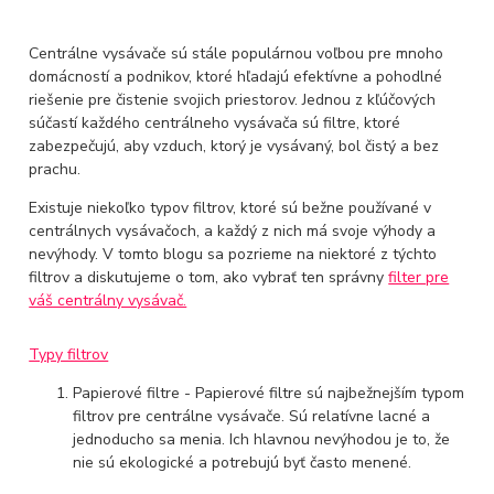
Centrálne vysávače sú stále populárnou voľbou pre mnoho
domácností a podnikov, ktoré hľadajú efektívne a pohodlné
riešenie pre čistenie svojich priestorov. Jednou z kľúčových
súčastí každého centrálneho vysávača sú filtre, ktoré
zabezpečujú, aby vzduch, ktorý je vysávaný, bol čistý a bez
prachu.
Existuje niekoľko typov filtrov, ktoré sú bežne používané v
centrálnych vysávačoch, a každý z nich má svoje výhody a
nevýhody. V tomto blogu sa pozrieme na niektoré z týchto
filtrov a diskutujeme o tom, ako vybrať ten správny
filter pre
váš centrálny vysávač.
Typy filtrov
Papierové filtre - Papierové filtre sú najbežnejším typom
filtrov pre centrálne vysávače. Sú relatívne lacné a
jednoducho sa menia. Ich hlavnou nevýhodou je to, že
nie sú ekologické a potrebujú byť často menené.