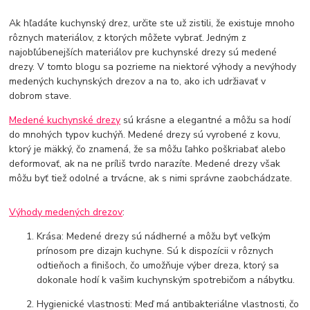
Ak hľadáte kuchynský drez, určite ste už zistili, že existuje mnoho
rôznych materiálov, z ktorých môžete vybrať. Jedným z
najobľúbenejších materiálov pre kuchynské drezy sú medené
drezy. V tomto blogu sa pozrieme na niektoré výhody a nevýhody
medených kuchynských drezov a na to, ako ich udržiavať v
dobrom stave.
Medené kuchynské drezy
sú krásne a elegantné a môžu sa hodí
do mnohých typov kuchýň. Medené drezy sú vyrobené z kovu,
ktorý je mäkký, čo znamená, že sa môžu ľahko poškriabať alebo
deformovať, ak na ne príliš tvrdo narazíte. Medené drezy však
môžu byť tiež odolné a trvácne, ak s nimi správne zaobchádzate.
Výhody medených drezov
:
Krása: Medené drezy sú nádherné a môžu byť veľkým
prínosom pre dizajn kuchyne. Sú k dispozícii v rôznych
odtieňoch a finišoch, čo umožňuje výber dreza, ktorý sa
dokonale hodí k vašim kuchynským spotrebičom a nábytku.
Hygienické vlastnosti: Meď má antibakteriálne vlastnosti, čo