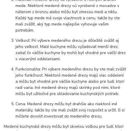
mede. Niektoré medené drezy sú vyrobené z mosadze s
náterom z bronzu alebo môžu byť zmesou medi a niklu.
Každý typ mede má svoje vlastnosti a cenu, takže by ste
mali zvážiť, aký typ mede najlepšie vyhovuje vašim
potrebám.
Veľkosť: Pri výbere medeného drezu je dôležité zvážiť aj
jeho veľkosť. Malé kuchyne môžu vyžadovať menší drez,
zatiaľ čo väčšie kuchyne by mohli byť vhodné pre väčší drez
s viacerými oddeleniami.
Funkcionalita: Pri výbere medeného drezu by ste mali zvážiť
jeho funkčnosť. Niektoré medené drezy majú viac oddelení
a môžu byť vhodné pre väčšie kuchyne alebo pre ľudí, ktorí
radi varia. Iné medené drezy majú skrinky pod nimi, ktoré
môžu byť užitočné pre skladovanie kuchynských potrieb.
Cena: Medené drezy môžu byť drahšie ako niektoré iné
materiály, takže by ste mali zvážiť svoj rozpočet a určiť, či si
môžete dovoliť investovať do medeného drezu.
Medené kuchynské drezy môžu byť skvelou voľbou pre ľudí, ktorí