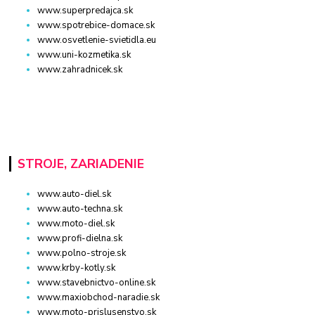
www.superpredajca.sk
www.spotrebice-domace.sk
www.osvetlenie-svietidla.eu
www.uni-kozmetika.sk
www.zahradnicek.sk
STROJE, ZARIADENIE
www.auto-diel.sk
www.auto-techna.sk
www.moto-diel.sk
www.profi-dielna.sk
www.polno-stroje.sk
www.krby-kotly.sk
www.stavebnictvo-online.sk
www.maxiobchod-naradie.sk
www.moto-prislusenstvo.sk