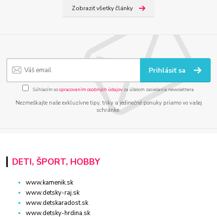
Zobraziť všetky články
Prihlásiť sa
Súhlasím so
spracovaním osobných údajov
za účelom zasielania newslettera.
Nezmeškajte naše exkluzívne tipy, triky a jedinečné ponuky priamo vo vašej
schránke.
DETI, ŠPORT, HOBBY
www.kamenik.sk
www.detsky-raj.sk
www.detskaradost.sk
www.detsky-hrdina.sk