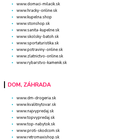
www.domaci-milacik.sk
www.hracky-online.sk
www.kupelna.shop
www.stonshop.sk
www.sanita-kupelne.sk
www.skolsky-batoh.sk
www.sportaturistika.sk
www.potraviny-online.sk
www.zlatnictvo-online.sk
www.rybarstvo-kamenik.sk
DOM, ZÁHRADA
www.dm-drogeria.sk
www.kvalitnytovar.sk
www.najvypredaj.sk
www.topvypredaj.sk
www.top-nabytok.sk
www.proti-skodcom.sk
www.retromaxishop.sk