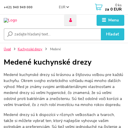
0
ks
EUR
+421 940 949 000
za
0 EUR
Menu
Hľadať
Úvod
Kuchynské drezy
Medené
Medené kuchynské drezy
Medené kuchynské drezy sú krásnou a štýlovou voľbou pre každú
kuchyňu. Okrem svojho estetického vzhľadu majú mnoho ďalších
výhod. Med je známy svojimi antibakteriálnymi vlastnosťami a
medené drezy sú veľmi hygienické, čo znamená, že sú veľmi
odolné proti baktériám a znečisteniu. Sú tiež odolné voči korózii a
veľmi trvanlivé, čo z nich robí investíciu na mnoho rokov dopredu.
Medené drezy sú k dispozícii v rôznych veľkostiach a tvaroch,
takže si môžete vybrať ten, ktorý najlepšie vyhovuje vašim
potrebám a preferenciám. Sú tiež veľmi jednoduché na čistenie a