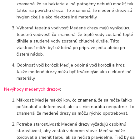
znamená, že sa bakterie a iné patogény nebudú množiť tak
ľahko na povrchu dreza. To znamená, že medené drezy sú
hygienickejšie ako niektoré iné materiály.
Výborná tepelná vodivosť: Medené drezy majú vynikajúcu
tepelnú vodivosť, čo znamená, že teplé vody zostanú teplé
dlhšie a studené vody zostanú chladné dlhšie. Táto
vlastnosť môže byť užitočná pri príprave jedla alebo pri
čistení nádob.
Odolnosť voči korózii: Meď je odolná voči korózii a hrdzi,
takže medené drezy môžu byť trvácnejšie ako niektoré iné
materiály.
Nevýhody medených drezov
:
Mäkkosť: Meď je mäkký kov, čo znamená, že sa môže ľahko
poškriabať a deformovať, ak sa s ním narába neopatrne. To
znamená, že medené drezy sa môžu rýchlo opotrebovať.
Potreba starostlivosti: Medené drezy vyžadujú osobitnú
starostlivosť, aby zostali v dobrom stave. Meď sa môže
oxidovať a zmeniť farbu, ak sa nečistí pravidelne. Tiež by sa