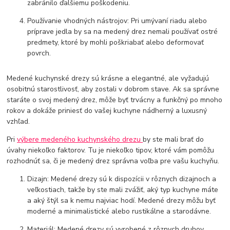
zabránilo ďalšiemu poškodeniu.
Používanie vhodných nástrojov: Pri umývaní riadu alebo
príprave jedla by sa na medený drez nemali používať ostré
predmety, ktoré by mohli poškriabať alebo deformovať
povrch.
Medené kuchynské drezy sú krásne a elegantné, ale vyžadujú
osobitnú starostlivosť, aby zostali v dobrom stave. Ak sa správne
staráte o svoj medený drez, môže byť trvácny a funkčný po mnoho
rokov a dokáže priniesť do vašej kuchyne nádherný a luxusný
vzhľad.
Pri
výbere medeného kuchynského drezu
by ste mali brať do
úvahy niekoľko faktorov. Tu je niekoľko tipov, ktoré vám pomôžu
rozhodnúť sa, či je medený drez správna voľba pre vašu kuchyňu.
Dizajn: Medené drezy sú k dispozícii v rôznych dizajnoch a
veľkostiach, takže by ste mali zvážiť, aký typ kuchyne máte
a aký štýl sa k nemu najviac hodí. Medené drezy môžu byť
moderné a minimalistické alebo rustikálne a starodávne.
Materiál: Medené drezy sú vyrobené z rôznych druhov