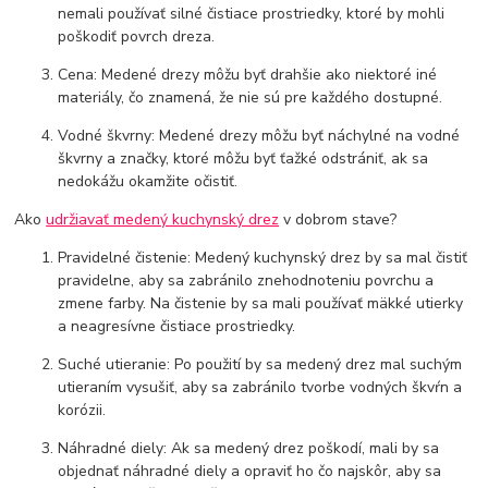
nemali používať silné čistiace prostriedky, ktoré by mohli
poškodiť povrch dreza.
Cena: Medené drezy môžu byť drahšie ako niektoré iné
materiály, čo znamená, že nie sú pre každého dostupné.
Vodné škvrny: Medené drezy môžu byť náchylné na vodné
škvrny a značky, ktoré môžu byť ťažké odstrániť, ak sa
nedokážu okamžite očistiť.
Ako
udržiavať medený kuchynský drez
v dobrom stave?
Pravidelné čistenie: Medený kuchynský drez by sa mal čistiť
pravidelne, aby sa zabránilo znehodnoteniu povrchu a
zmene farby. Na čistenie by sa mali používať mäkké utierky
a neagresívne čistiace prostriedky.
Suché utieranie: Po použití by sa medený drez mal suchým
utieraním vysušiť, aby sa zabránilo tvorbe vodných škvŕn a
korózii.
Náhradné diely: Ak sa medený drez poškodí, mali by sa
objednať náhradné diely a opraviť ho čo najskôr, aby sa