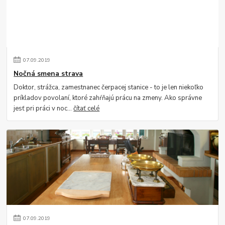
07
.
09
.
2019
Nočná smena strava
Doktor, strážca, zamestnanec čerpacej stanice - to je len niekoľko
príkladov povolaní, ktoré zahŕňajú prácu na zmeny. Ako správne
jesť pri práci v noc...
čítať celé
07
.
09
.
2019