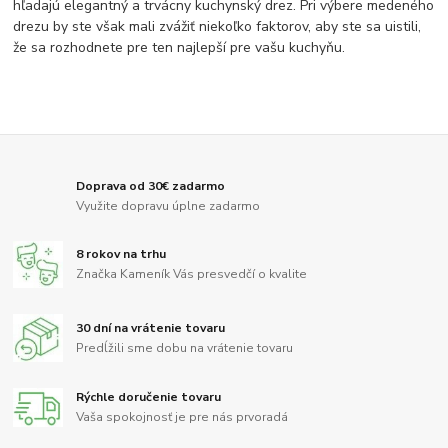
hľadajú elegantný a trvácny kuchynský drez. Pri výbere medeného
drezu by ste však mali zvážiť niekoľko faktorov, aby ste sa uistili,
že sa rozhodnete pre ten najlepší pre vašu kuchyňu.
Doprava od 30€ zadarmo
Využite dopravu úplne zadarmo
8 rokov na trhu
Značka Kameník Vás presvedčí o kvalite
30 dní na vrátenie tovaru
Predĺžili sme dobu na vrátenie tovaru
Rýchle doručenie tovaru
Vaša spokojnosť je pre nás prvoradá