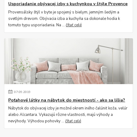
Usporiadanie obývacej izby s kuchynkou v štýle Provence
Provensálsky štýl v byte je spojený s bielym, jemným šedým a
svetlým drevom. Obývacia izba a kuchyňa sa dokonale hodia k
tomuto typu usporiadania. Na ...
čítať celé
07
.
09
.
2019
Poťahové látky na nábytok do miestností - ako sa líšia?
Nábytok do obývacej izby je možné okrem iného čalúniť koža, velúr
alebo Alcantara. Vykazujú rôzne vlastnosti, majú výhody a
nevýhody. Výhodou pohovky ...
čítať celé