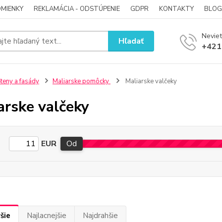
MIENKY
REKLAMÁCIA - ODSTÚPENIE
GDPR
KONTAKTY
BLOG
Neviet
Hľadať
+421
teny a fasády
Maliarske pomôcky
Maliarske valčeky
arske valčeky
EUR
Od
šie
Najlacnejšie
Najdrahšie