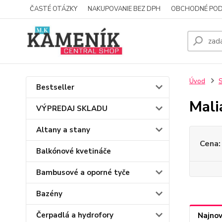
ČASTÉ OTÁZKY
NAKUPOVANIE BEZ DPH
OBCHODNÉ POD
Úvod
S
Bestseller
Mali
VÝPREDAJ SKLADU
Altany a stany
Cena:
Balkónové kvetináče
Bambusové a oporné tyče
Bazény
Čerpadlá a hydrofory
Najnov