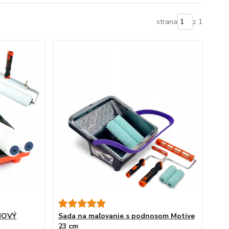
strana
z 1
NOVÝ
Sada na maľovanie s podnosom Motive
23 cm