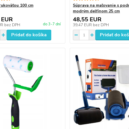
 rukoväťou 100 cm
Súprava na maľovanie s po
modrým delfínom 25 cm
 EUR
48,55 EUR
do 3-7 dní
UR
bez DPH
39,47 EUR
bez DPH
Pridať do košíka
Pridať do koš