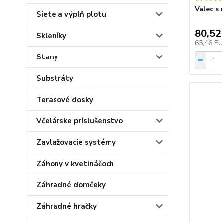
Valec s
Siete a výplň plotu
80,52
Skleníky
65,46 E
Stany
Substráty
Terasové dosky
Včelárske príslušenstvo
Zavlažovacie systémy
Záhony v kvetináčoch
Záhradné domčeky
Záhradné hračky