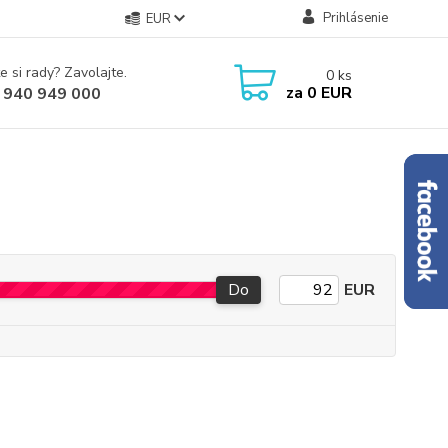
Prihlásenie
EUR
e si rady? Zavolajte.
0
ks
za
0 EUR
 940 949 000
Do
EUR