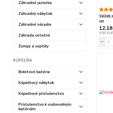
Záhradné jazierka
Záhradný nábytok
Valček 
cm
Záhradné náradie
12,18
9,90 EU
Záhrada ostatné
Žumpy a septiky
KÚPEĽŇA
Bidetové batérie
Kúpeľňový nábytok
Kúpeľňové príslušenstvo
Príslušenstvo k vodovodným
batériám