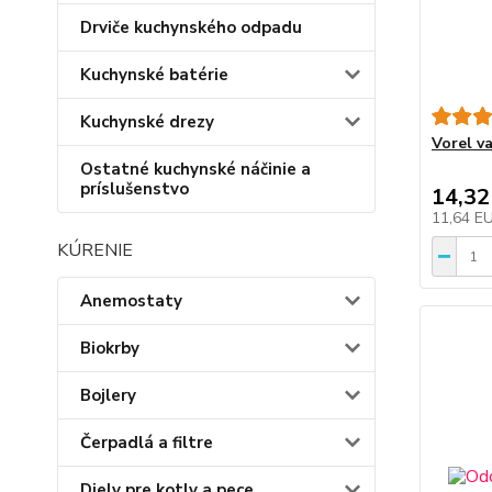
Drviče kuchynského odpadu
Kuchynské batérie
Kuchynské drezy
Vorel v
Ostatné kuchynské náčinie a
príslušenstvo
14,32
11,64 E
KÚRENIE
Anemostaty
Biokrby
Bojlery
Čerpadlá a filtre
Diely pre kotly a pece