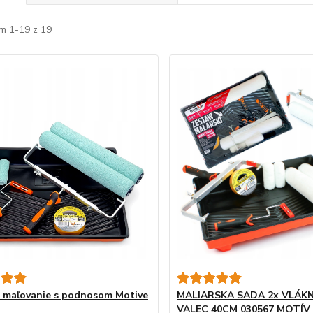
m 1-19 z 19
 maľovanie s podnosom Motive
MALIARSKA SADA 2x VLÁK
VALEC 40CM 030567 MOTÍV