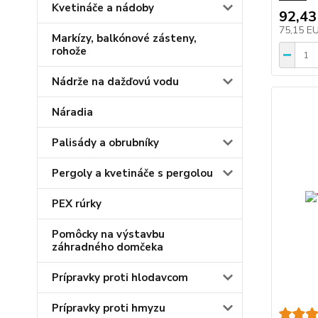
Kvetináče a nádoby
92,43
75,15 E
Markízy, balkónové zásteny,
rohože
Nádrže na dažďovú vodu
Náradia
Palisády a obrubníky
Pergoly a kvetináče s pergolou
PEX rúrky
Pomôcky na výstavbu
záhradného domčeka
Prípravky proti hlodavcom
Prípravky proti hmyzu