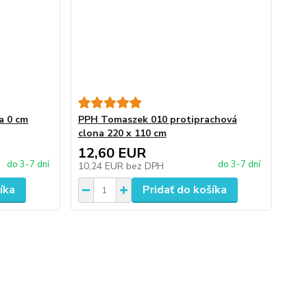
a 0 cm
PPH Tomaszek 010 protiprachová
clona 220 x 110 cm
12,60 EUR
do 3-7 dní
do 3-7 dní
10,24 EUR
bez DPH
íka
Pridať do košíka