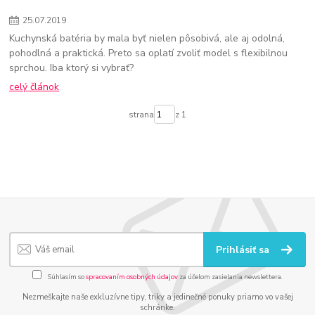
25
.
07
.
2019
Kuchynská batéria by mala byť nielen pôsobivá, ale aj odolná,
pohodlná a praktická. Preto sa oplatí zvoliť model s flexibilnou
sprchou. Iba ktorý si vybrať?
celý článok
strana
z 1
Prihlásiť sa
Súhlasím so
spracovaním osobných údajov
za účelom zasielania newslettera.
Nezmeškajte naše exkluzívne tipy, triky a jedinečné ponuky priamo vo vašej
schránke.