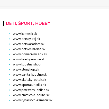
DETI, ŠPORT, HOBBY
www.kamenik.sk
www.detsky-raj.sk
www.detskaradost.sk
www.detsky-hrdina.sk
www.domaci-milacik.sk
www.hracky-online.sk
www.kupelna.shop
www.stonshop.sk
www.sanita-kupelne.sk
www.skolsky-batoh.sk
www.sportaturistika.sk
www.potraviny-online.sk
www.zlatnictvo-online.sk
www.rybarstvo-kamenik.sk