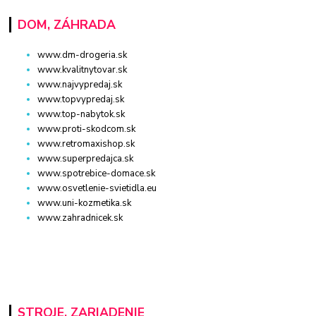
DOM, ZÁHRADA
www.dm-drogeria.sk
www.kvalitnytovar.sk
www.najvypredaj.sk
www.topvypredaj.sk
www.top-nabytok.sk
www.proti-skodcom.sk
www.retromaxishop.sk
www.superpredajca.sk
www.spotrebice-domace.sk
www.osvetlenie-svietidla.eu
www.uni-kozmetika.sk
www.zahradnicek.sk
STROJE, ZARIADENIE