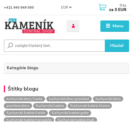
0
ks
EUR
+421 940 949 000
za
0 EUR
Menu
Hľadať
Kategórie blogu
Štítky blogu
kuchynské drezy franke
kuchynské drezy granitové
kuchynské drezy
granitove drezy
Kuchynské batérie
Kuchynské batérie blanco
Kuchynské batérie franke
Kuchynské batérie grohe
Kuchynské batérie hansgrohe
Kuchynské batérie kludi
kuchynské batérie nástenné
kuchynské batérie obi