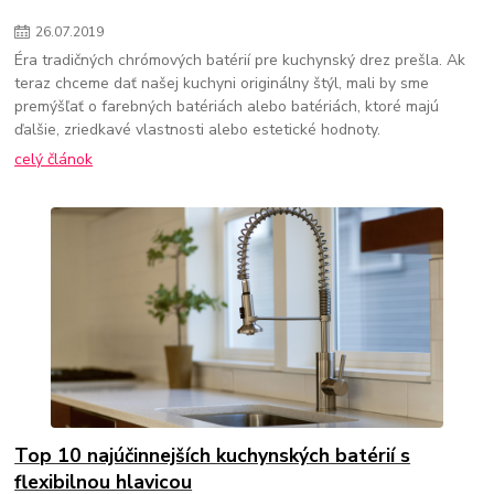
26
.
07
.
2019
Éra tradičných chrómových batérií pre kuchynský drez prešla. Ak
teraz chceme dať našej kuchyni originálny štýl, mali by sme
premýšľať o farebných batériách alebo batériách, ktoré majú
ďalšie, zriedkavé vlastnosti alebo estetické hodnoty.
celý článok
Top 10 najúčinnejších kuchynských batérií s
flexibilnou hlavicou