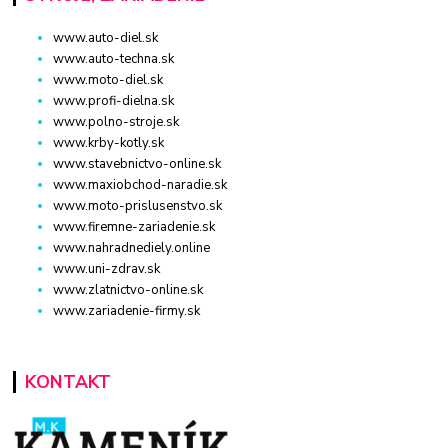
www.auto-diel.sk
www.auto-techna.sk
www.moto-diel.sk
www.profi-dielna.sk
www.polno-stroje.sk
www.krby-kotly.sk
www.stavebnictvo-online.sk
www.maxiobchod-naradie.sk
www.moto-prislusenstvo.sk
www.firemne-zariadenie.sk
www.nahradnediely.online
www.uni-zdrav.sk
www.zlatnictvo-online.sk
www.zariadenie-firmy.sk
KONTAKT