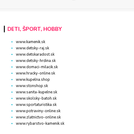
DETI, ŠPORT, HOBBY
www.kamenik.sk
www.detsky-raj.sk
www.detskaradost.sk
www.detsky-hrdina.sk
www.domaci-milacik.sk
www.hracky-online.sk
www.kupelna.shop
www.stonshop.sk
www.sanita-kupelne.sk
www.skolsky-batoh.sk
www.sportaturistika.sk
www.potraviny-online.sk
www.zlatnictvo-online.sk
www.rybarstvo-kamenik.sk