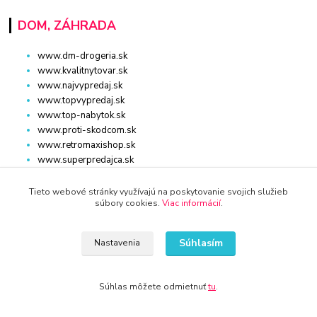
DOM, ZÁHRADA
www.dm-drogeria.sk
www.kvalitnytovar.sk
www.najvypredaj.sk
www.topvypredaj.sk
www.top-nabytok.sk
www.proti-skodcom.sk
www.retromaxishop.sk
www.superpredajca.sk
www.spotrebice-domace.sk
www.osvetlenie-svietidla.eu
Tieto webové stránky využívajú na poskytovanie svojich služieb
súbory cookies.
Viac informácií
.
www.uni-kozmetika.sk
www.zahradnicek.sk
Súhlasím
Nastavenia
Súhlas môžete odmietnuť
tu
.
STROJE, ZARIADENIE