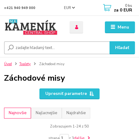
0
ks
EUR
+421 940 949 000
za
0 EUR
Menu
Hľadať
Úvod
Toalety
Záchodové misy
Záchodové misy
Upresniť parametre
Najnovšie
Najlacnejšie
Najdrahšie
Zobrazujem 1-24 z 50
strana
z 3
ďalšie