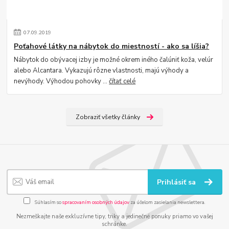
07
.
09
.
2019
Poťahové látky na nábytok do miestností - ako sa líšia?
Nábytok do obývacej izby je možné okrem iného čalúniť koža, velúr
alebo Alcantara. Vykazujú rôzne vlastnosti, majú výhody a
nevýhody. Výhodou pohovky ...
čítať celé
Zobraziť všetky články
Prihlásiť sa
Súhlasím so
spracovaním osobných údajov
za účelom zasielania newslettera.
Nezmeškajte naše exkluzívne tipy, triky a jedinečné ponuky priamo vo vašej
schránke.