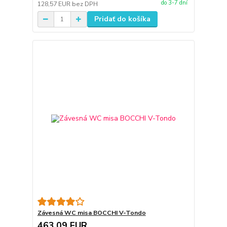
do 3-7 dní
128,57 EUR
bez DPH
Pridať do košíka
Závesná WC misa BOCCHI V-Tondo
463,09 EUR