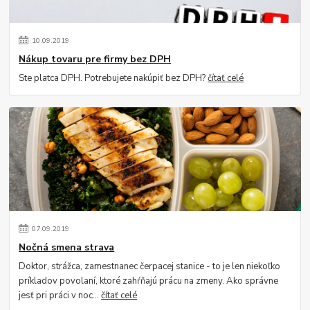
10
.
09
.
2019
Nákup tovaru pre firmy bez DPH
Ste platca DPH. Potrebujete nakúpiť bez DPH?
čítať celé
07
.
09
.
2019
Nočná smena strava
Doktor, strážca, zamestnanec čerpacej stanice - to je len niekoľko
príkladov povolaní, ktoré zahŕňajú prácu na zmeny. Ako správne
jesť pri práci v noc...
čítať celé