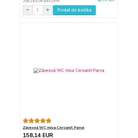
do 3-7 dní
208,24 EUR
bez DPH
Pridať do košíka
Závesná WC misa Cersanit Parva
158,14 EUR