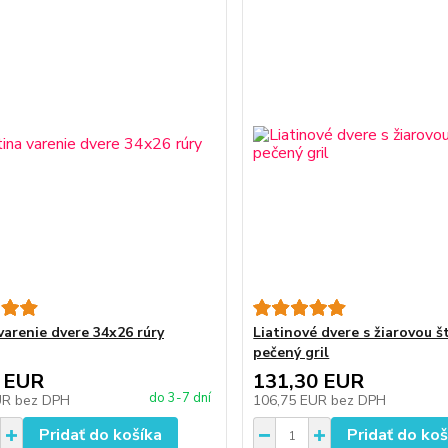
varenie dvere 34x26 rúry
Liatinové dvere s žiarovou š
pečený gril
 EUR
131,30 EUR
do 3-7 dní
UR
bez DPH
106,75 EUR
bez DPH
Pridať do košíka
Pridať do koš