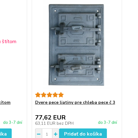
títom
Dvere pece liatiny pre chleba pece č 3
77,62 EUR
do 3-7 dní
do 3-7 dní
63,11 EUR
bez DPH
íka
Pridať do košíka