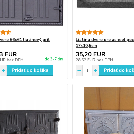
vere 66x61 liatinový gril
Liatina dvere pre asheel pe
17x10,5cm
33 EUR
35,20 EUR
do 3-7 dní
EUR
bez DPH
28,62 EUR
bez DPH
Pridať do košíka
Pridať do koš