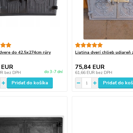
 dvere do 42.5x274cm rúry
Liatina dverí chlieb udiareň
 EUR
75,84 EUR
do 3-7 dní
UR
bez DPH
61,66 EUR
bez DPH
Pridať do košíka
Pridať do koš