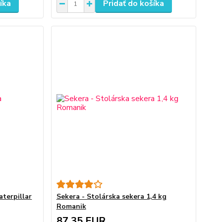
íka
Pridať do košíka
aterpillar
Sekera - Stolárska sekera 1,4 kg
Romanik
87,35 EUR