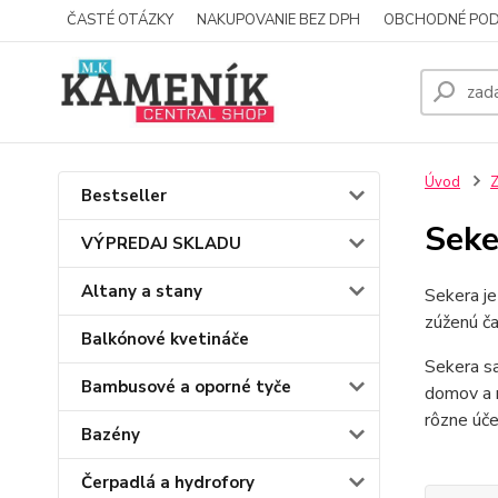
ČASTÉ OTÁZKY
NAKUPOVANIE BEZ DPH
OBCHODNÉ POD
Úvod
Z
Bestseller
Seke
VÝPREDAJ SKLADU
Altany a stany
Sekera je
zúženú ča
Balkónové kvetináče
Sekera sa
Bambusové a oporné tyče
domov a n
rôzne úče
Bazény
Čerpadlá a hydrofory