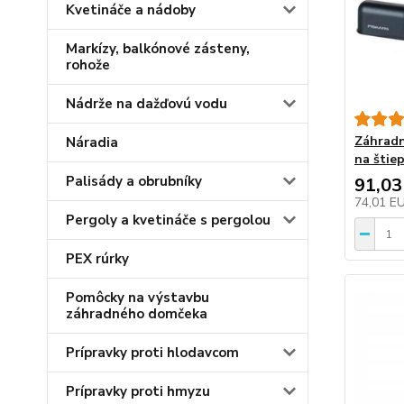
Kvetináče a nádoby
Markízy, balkónové zásteny,
rohože
Nádrže na dažďovú vodu
Záhradn
Náradia
na štie
Palisády a obrubníky
91,03
74,01 E
Pergoly a kvetináče s pergolou
PEX rúrky
Pomôcky na výstavbu
záhradného domčeka
Prípravky proti hlodavcom
Prípravky proti hmyzu