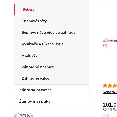
Sekery
Snehové frézy
Súpravy nástrojov do záhrady
Vysávače a fúkače lístia
Vyžínače
Záhradné nožnice
Záhradné valce
Záhrada ostatné
Sekera 
Žumpy a septiky
101,
82,16 E
KÚPEĽŇA