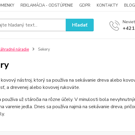
MIENKY
REKLAMÁCIA - ODSTÚPENIE
GDPR
KONTAKTY
BLOG
Neviet
Hľadať
+421
áhradné náradie
Sekery
ry
 kovový nástroj, ktorý sa používa na sekávanie dreva alebo kovov
sť, a drevenej alebo kovovej rukoväte.
 používa už stáročia na rôzne účely. V minulosti bola nevyhnut
a varenie jedla. Dnes sa používa najmä na sekávanie dreva, prič
ly.