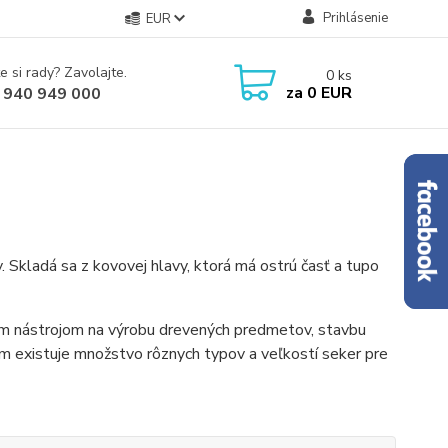
Prihlásenie
EUR
e si rady? Zavolajte.
0
ks
za
0 EUR
 940 949 000
. Skladá sa z kovovej hlavy, ktorá má ostrú časť a tupo
ným nástrojom na výrobu drevených predmetov, stavbu
om existuje množstvo rôznych typov a veľkostí seker pre