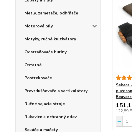
Lopaty a vidly
Metly, zametače, odhŕňače
Motorové píly
Motyky, ručné kultivátory
Odstraňovače buriny
Ostatné
Postrekovače
Sekera 
Prevzdušňovače a vertikulátory
puzdro
Beaverc
Ručné sejacie stroje
151,
122,89 
Rukavice a ochranný odev
Sekáče a mačety