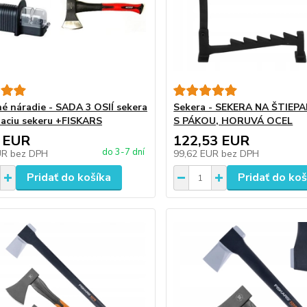
é náradie - SADA 3 OSIÍ sekera
Sekera - SEKERA NA ŠTIEP
paciu sekeru +FISKARS
S PÁKOU, HORUVÁ OCEL
 EUR
122,53 EUR
do 3-7 dní
UR
bez DPH
99,62 EUR
bez DPH
Pridať do košíka
Pridať do koš