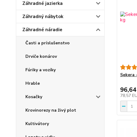
Záhradné jazierka
Záhradný nábytok
Záhradné náradie
Časti a príslušenstvo
Drviče konárov
Fúriky a vozíky
Sekera 
Hrable
96,64
78,57 E
Kosačky
Krovinorezy na živý plot
Kultivátory