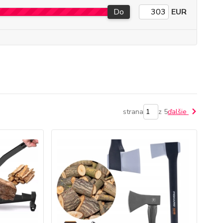
Do
EUR
strana
z 5
ďalšie