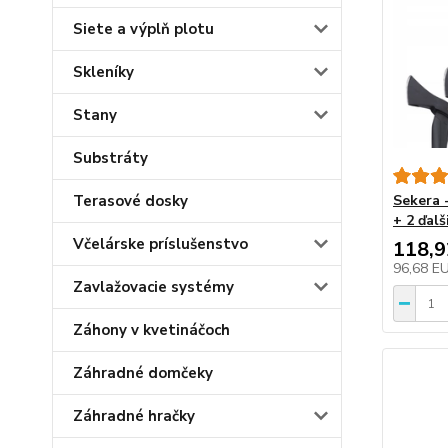
Siete a výplň plotu
Skleníky
Stany
Substráty
Terasové dosky
Sekera -
+ 2 ďal
Včelárske príslušenstvo
118,
96,68 E
Zavlažovacie systémy
Záhony v kvetináčoch
Záhradné domčeky
Záhradné hračky