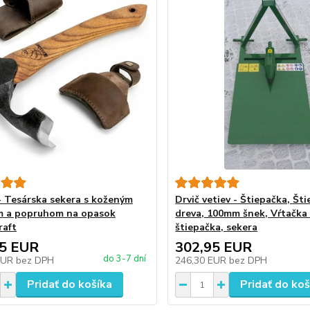
- Tesárska sekera s koženým
Drvič vetiev - Štiepačka, Št
m a popruhom na opasok
dreva, 100mm šnek, Vŕtačka 
raft
štiepačka, sekera
15 EUR
302,95 EUR
do 3-7 dní
EUR
bez DPH
246,30 EUR
bez DPH
Pridať do košíka
Pridať do koš