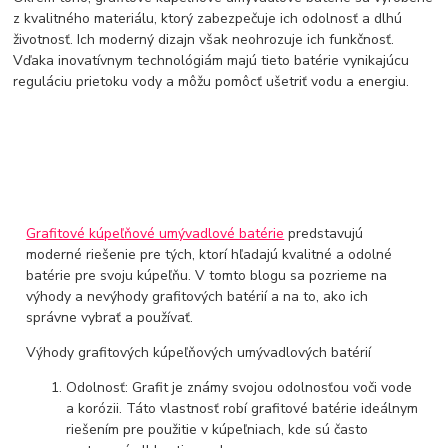
z kvalitného materiálu, ktorý zabezpečuje ich odolnosť a dlhú
životnosť. Ich moderný dizajn však neohrozuje ich funkčnosť.
Vďaka inovatívnym technológiám majú tieto batérie vynikajúcu
reguláciu prietoku vody a môžu pomôcť ušetriť vodu a energiu.
Grafitové kúpeľňové umývadlové batérie
predstavujú
moderné riešenie pre tých, ktorí hľadajú kvalitné a odolné
batérie pre svoju kúpeľňu. V tomto blogu sa pozrieme na
výhody a nevýhody grafitových batérií a na to, ako ich
správne vybrať a používať.
Výhody grafitových kúpeľňových umývadlových batérií
Odolnosť: Grafit je známy svojou odolnosťou voči vode
a korózii. Táto vlastnosť robí grafitové batérie ideálnym
riešením pre použitie v kúpeľniach, kde sú často