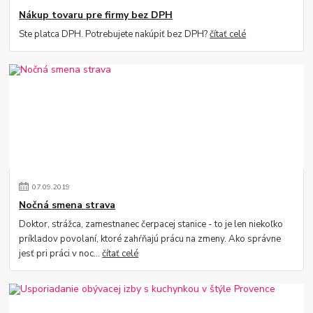
Nákup tovaru pre firmy bez DPH
Ste platca DPH. Potrebujete nakúpiť bez DPH?
čítať celé
07
.
09
.
2019
Nočná smena strava
Doktor, strážca, zamestnanec čerpacej stanice - to je len niekoľko
príkladov povolaní, ktoré zahŕňajú prácu na zmeny. Ako správne
jesť pri práci v noc...
čítať celé