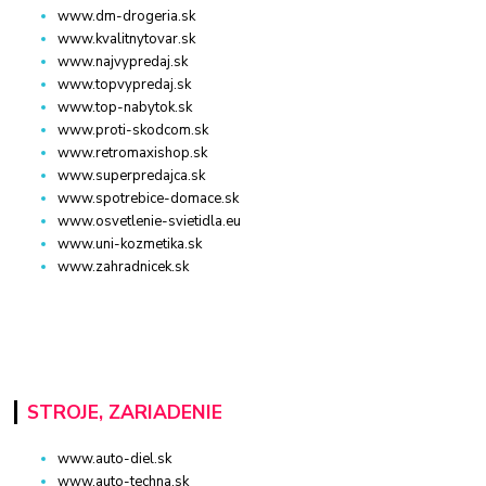
www.dm-drogeria.sk
www.kvalitnytovar.sk
www.najvypredaj.sk
www.topvypredaj.sk
www.top-nabytok.sk
www.proti-skodcom.sk
www.retromaxishop.sk
www.superpredajca.sk
www.spotrebice-domace.sk
www.osvetlenie-svietidla.eu
www.uni-kozmetika.sk
www.zahradnicek.sk
STROJE, ZARIADENIE
www.auto-diel.sk
www.auto-techna.sk