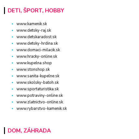
DETI, ŠPORT, HOBBY
www.kamenik.sk
www.detsky-raj.sk
www.detskaradost.sk
www.detsky-hrdina.sk
www.domaci-milacik.sk
www.hracky-online.sk
www.kupelna.shop
www.stonshop.sk
www.sanita-kupelne.sk
www.skolsky-batoh.sk
www.sportaturistika.sk
www.potraviny-online.sk
www.zlatnictvo-online.sk
www.rybarstvo-kamenik.sk
DOM, ZÁHRADA