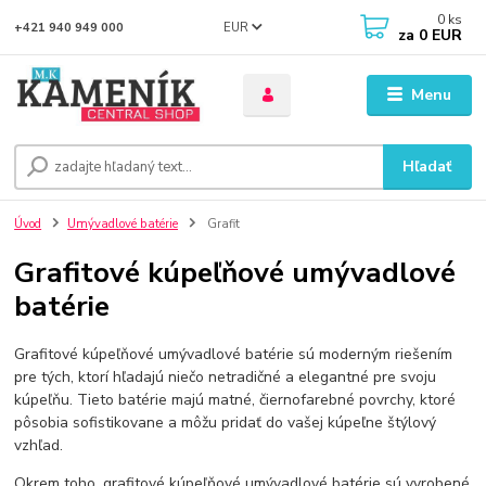
0
ks
EUR
+421 940 949 000
za
0 EUR
Menu
Hľadať
Úvod
Umývadlové batérie
Grafit
Grafitové kúpeľňové umývadlové
batérie
Grafitové kúpeľňové umývadlové batérie sú moderným riešením
pre tých, ktorí hľadajú niečo netradičné a elegantné pre svoju
kúpeľňu. Tieto batérie majú matné, čiernofarebné povrchy, ktoré
pôsobia sofistikovane a môžu pridať do vašej kúpeľne štýlový
vzhľad.
Okrem toho, grafitové kúpeľňové umývadlové batérie sú vyrobené