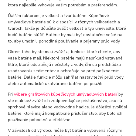
ktorá najlepšie vyhovuje vašim potrebám a preferenciám.
Ďalším faktorom je veľkosť a tvar batérie. Kúpeľňové
umývadlové batérie sú k dispozícii v rôznych veľkostiach a
tvaroch, takže je dôležité zvážiť veľkosť a typ umývadla, ktoré
budú batérie slúžiť. Batérie by mali byť dostatočne veľké na
to, aby umožnili pohodlné používanie a príjemný prúd vody.
Okrem toho by ste mali zvážiť aj funkcie, ktoré chcete, aby
vaše batérie mali. Niektoré batérie majú napríklad vstavané
filtre, ktoré odstraňujú nečistoty z vody, čím sa predchádza
usadzovaniu sedimentov a ochraňuje sa pred poškodením
batérie. Ďalšie funkcie môžu zahŕňať nastaviteľný prúd vody
alebo automatické uzatváranie batérie po použití.
Pri
výbere grafitových kúpeľňových umývadlových batérií
by
ste mali tiež zvážiť ich zodpovedajúce príslušenstvo, ako sú
sprchové hlavice alebo vodovodné hadice. Je dôležité zvoliť si
batérie, ktoré majú kompatibilné príslušenstvo, aby bolo ich
používanie pohodlné a efektívne.
V závislosti od výrobcu môže byť batéria vybavená rôznymi