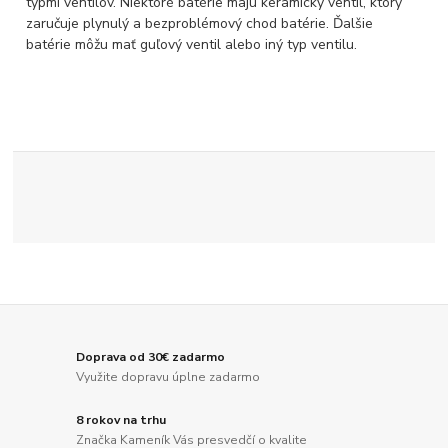
typmi ventilov. Niektoré batérie majú keramický ventil, ktorý
zaručuje plynulý a bezproblémový chod batérie. Ďalšie
batérie môžu mať guľový ventil alebo iný typ ventilu.
Doprava od 30€ zadarmo
Využite dopravu úplne zadarmo
8 rokov na trhu
Značka Kameník Vás presvedčí o kvalite