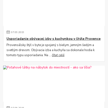
07
.
09
.
2019
Usporiadanie obývacej izby s kuchynkou v štýle Provence
Provensálsky štýl v byte je spojený s bielym, jemným šedým a
svetlým drevom. Obývacia izba a kuchyňa sa dokonale hodia k
tomuto typu usporiadania. Na ...
čítať celé
07
.
09
.
2019