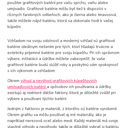
použitie grafitových batérií pre vašu sprchu, vaňu alebo
umývadlo. Grafitové batérie môžu byť tiež k dispozícii v
rôznych farebných odtieňoch, ako je čierna alebo tmavosivá,
takže môžete nájsť batériu, ktorá sa dokonale hodí k vašej
kúpeľni.
Vzhľadom na svoju odolnosť a moderný vzhľad sú grafitové
batérie ideálnym riešením pre tých, ktorí hľadajú trvácne a
esteticky príjemné batérie pre svoju kúpeľňu. Pri ich správnom
výbere, inštalácii a údržbe môžete zabezpečiť, že vaše
grafitové batérie budú slúžiť roky a poskytnú vám spokojnosť
s ich výkonom a vzhľadom.
Okrem
výhod a nevýhod grafitových kúpeľňových
umývadlových batérií
a spôsobov ich používania a údržby,
existujú aj niektoré ďalšie faktory, ktoré je dôležité zvážiť pri
výbere a používaní týchto batérií.
Jedným z faktorov je materiál, z ktorého sú batérie vyrobené.
Okrem grafitu sa môžu používať aj iné materiály, ako je
napríklad nerezová oceľ alebo medi. Každý materiál má svoje
vlastné výhody a nevýhody, takže je dôležité vybrať si batériu,