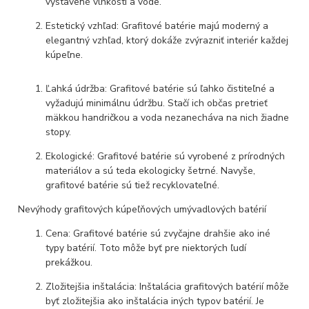
vystavené vlhkosti a vode.
Estetický vzhľad: Grafitové batérie majú moderný a
elegantný vzhľad, ktorý dokáže zvýrazniť interiér každej
kúpeľne.
Ľahká údržba: Grafitové batérie sú ľahko čistiteľné a
vyžadujú minimálnu údržbu. Stačí ich občas pretrieť
mäkkou handričkou a voda nezanecháva na nich žiadne
stopy.
Ekologické: Grafitové batérie sú vyrobené z prírodných
materiálov a sú teda ekologicky šetrné. Navyše,
grafitové batérie sú tiež recyklovateľné.
Nevýhody grafitových kúpeľňových umývadlových batérií
Cena: Grafitové batérie sú zvyčajne drahšie ako iné
typy batérií. Toto môže byť pre niektorých ľudí
prekážkou.
Zložitejšia inštalácia: Inštalácia grafitových batérií môže
byť zložitejšia ako inštalácia iných typov batérií. Je