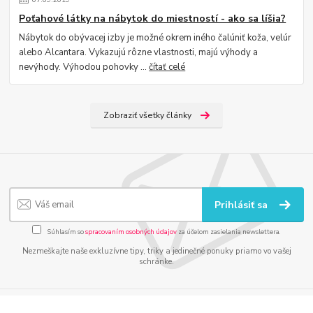
Poťahové látky na nábytok do miestností - ako sa líšia?
Nábytok do obývacej izby je možné okrem iného čalúniť koža, velúr
alebo Alcantara. Vykazujú rôzne vlastnosti, majú výhody a
nevýhody. Výhodou pohovky ...
čítať celé
Zobraziť všetky články
Prihlásiť sa
Súhlasím so
spracovaním osobných údajov
za účelom zasielania newslettera.
Nezmeškajte naše exkluzívne tipy, triky a jedinečné ponuky priamo vo vašej
schránke.