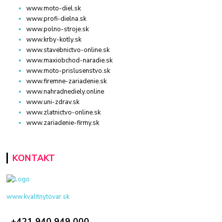
www.moto-diel.sk
www.profi-dielna.sk
www.polno-stroje.sk
www.krby-kotly.sk
www.stavebnictvo-online.sk
www.maxiobchod-naradie.sk
www.moto-prislusenstvo.sk
www.firemne-zariadenie.sk
www.nahradnediely.online
www.uni-zdrav.sk
www.zlatnictvo-online.sk
www.zariadenie-firmy.sk
KONTAKT
www.kvalitnytovar.sk
+421 940 949 000