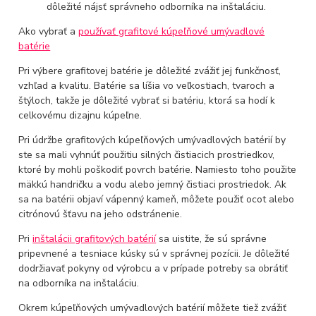
dôležité nájsť správneho odborníka na inštaláciu.
Ako vybrať a
používať grafitové kúpeľňové umývadlové
batérie
Pri výbere grafitovej batérie je dôležité zvážiť jej funkčnosť,
vzhľad a kvalitu. Batérie sa líšia vo veľkostiach, tvaroch a
štýloch, takže je dôležité vybrať si batériu, ktorá sa hodí k
celkovému dizajnu kúpeľne.
Pri údržbe grafitových kúpeľňových umývadlových batérií by
ste sa mali vyhnúť použitiu silných čistiacich prostriedkov,
ktoré by mohli poškodiť povrch batérie. Namiesto toho použite
mäkkú handričku a vodu alebo jemný čistiaci prostriedok. Ak
sa na batérii objaví vápenný kameň, môžete použiť ocot alebo
citrónovú šťavu na jeho odstránenie.
Pri
inštalácii grafitových batérií
sa uistite, že sú správne
pripevnené a tesniace kúsky sú v správnej pozícii. Je dôležité
dodržiavať pokyny od výrobcu a v prípade potreby sa obrátiť
na odborníka na inštaláciu.
Okrem kúpeľňových umývadlových batérií môžete tiež zvážiť