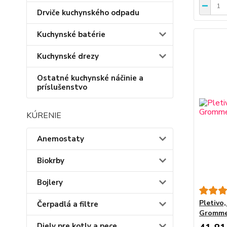
Drviče kuchynského odpadu
Kuchynské batérie
Kuchynské drezy
Ostatné kuchynské náčinie a
príslušenstvo
KÚRENIE
Anemostaty
Biokrby
Bojlery
Pletivo
Čerpadlá a filtre
Grommet
Diely pre kotly a pece