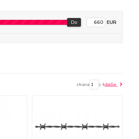
Do
EUR
strana
z 4
ďalšie