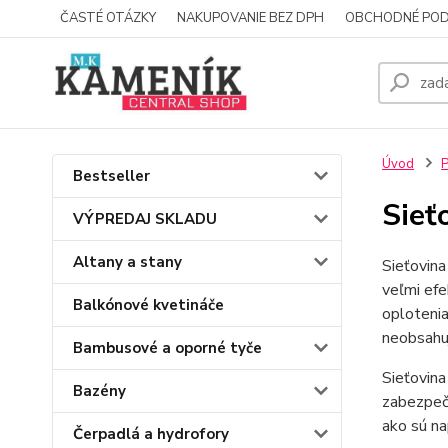
ČASTÉ OTÁZKY
NAKUPOVANIE BEZ DPH
OBCHODNÉ POD
Úvod
P
Bestseller
Sieť
VÝPREDAJ SKLADU
Altany a stany
Sieťovina
veľmi efe
Balkónové kvetináče
oplotenia
neobsahuj
Bambusové a oporné tyče
Sieťovina
Bazény
zabezpeče
ako sú na
Čerpadlá a hydrofory