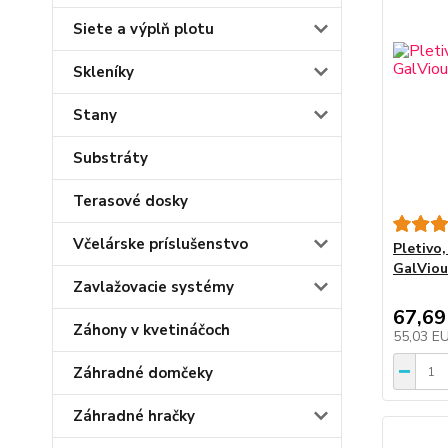
Siete a výplň plotu
Skleníky
Stany
Substráty
Terasové dosky
Včelárske príslušenstvo
Pletivo
GalVious
Zavlažovacie systémy
67,69
Záhony v kvetináčoch
55,03 E
Záhradné domčeky
Záhradné hračky