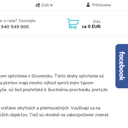
Prihlásenie
EUR
e si rady? Zavolajte.
0
ks
za
0 EUR
 940 949 000
pom oplotenia v Slovensku. Tieto druhy oplotenia sú
a a pletivo majú mnoho výhod oproti iným typom
vyše, sú tiež priateľské k životnému prostrediu, pretože
vrátane obytných a priemyselných. Využívajú sa na
ích objektov. Tiež sú vhodné na zabezpečenie zvierat,