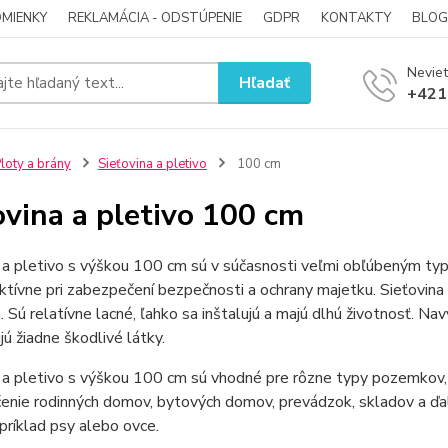
MIENKY
REKLAMÁCIA - ODSTÚPENIE
GDPR
KONTAKTY
BLOG
Neviet
Hľadať
+421
loty a brány
Sieťovina a pletivo
100 cm
ovina a pletivo 100 cm
 a pletivo s výškou 100 cm sú v súčasnosti veľmi obľúbeným ty
ktívne pri zabezpečení bezpečnosti a ochrany majetku. Sieťovin
. Sú relatívne lacné, ľahko sa inštalujú a majú dlhú životnosť. Na
ú žiadne škodlivé látky.
 a pletivo s výškou 100 cm sú vhodné pre rôzne typy pozemkov, 
nie rodinných domov, bytových domov, prevádzok, skladov a ďalš
príklad psy alebo ovce.