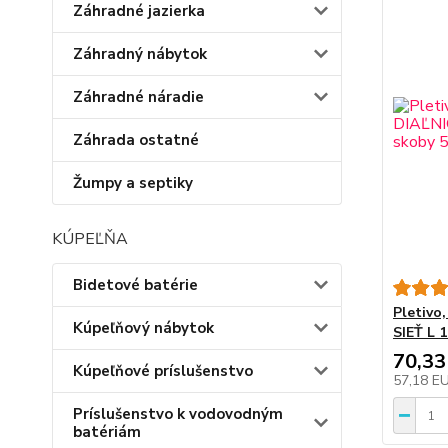
Záhradné jazierka
Záhradný nábytok
Záhradné náradie
Záhrada ostatné
Žumpy a septiky
KÚPEĽŇA
Bidetové batérie
Pletivo
Kúpeľňový nábytok
SIEŤ L 
70,33
Kúpeľňové príslušenstvo
57,18 E
Príslušenstvo k vodovodným
batériám