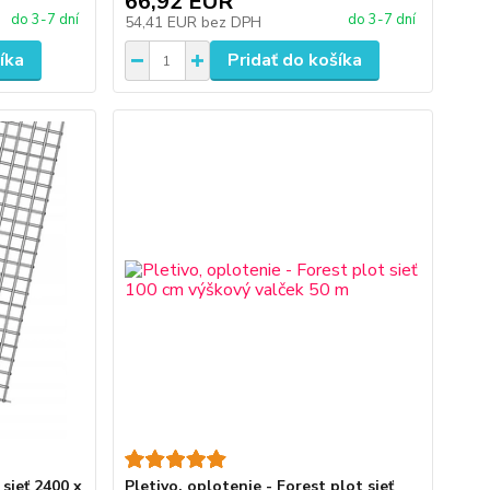
66,92 EUR
do 3-7 dní
do 3-7 dní
54,41 EUR
bez DPH
íka
Pridať do košíka
 sieť 2400 x
Pletivo, oplotenie - Forest plot sieť