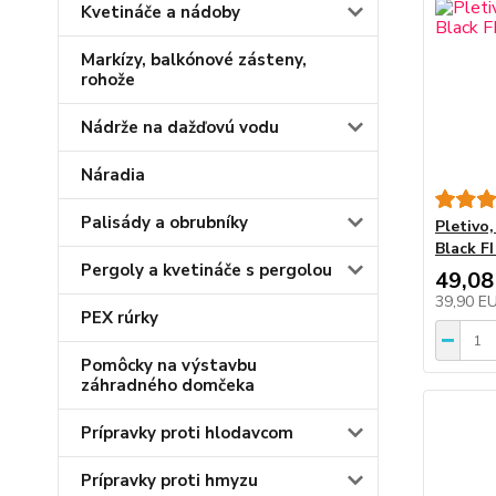
Kvetináče a nádoby
Markízy, balkónové zásteny,
rohože
Nádrže na dažďovú vodu
Náradia
Palisády a obrubníky
Pletivo
Black F
Pergoly a kvetináče s pergolou
49,08
39,90 E
PEX rúrky
Pomôcky na výstavbu
záhradného domčeka
Prípravky proti hlodavcom
Prípravky proti hmyzu