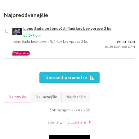
Najpredávanejšie
Lions Sada betónových figúrkov Lev vpravo 2 ks
1.
do 3-7 dní
Lions Sada betónových figúrkov Lev vpravo 2 ks
85,31 EUR
69,36 EUR bez DPH
TOP produkt
Upresniť parametre
Najnovšie
Najlacnejšie
Najdrahšie
Zobrazujem 1-24 z 258
strana
z 11
ďalšie