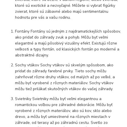
ktoré sú exotické a nezvyčajné. Môžete si vybrať figúrky
zvierat, ktoré sú zábavné alebo majú sentimentalnu
hodnotu pre vás a vašu rodinu.
Fontány Fontány sú jedným z najdramatickejších spôsobov,
ako pridať do záhrady zvuk a pohyb. Môžu byť veľmi
elegantné a majú pôsobivý vizuálny efekt. Existujú rôzne
veľkosti a typy fontán, od klasických fontán po moderné a
abstraktné dizajny.
Sochy vtákov Sochy vtákov sú skvelým spôsobom, ako
pridať do záhrady farebné prvky. Tieto sochy môžu
zahrňovať rôzne druhy vtákov, od malých až po veľké, a
môžu byť vyrobené z rôznych materiálov. Sochy vtákov
môžu tiež prilákať skutočných vtákov do vašej záhrady.
Svietniky Svietniky môžu byť veľmi elegantnou a
romantickou voľbou pre záhradné dekorácie. Môžu byť
vyrobené z rôznych materiálov, ako sú kov, sklo alebo
drevo, a môžu byť umiestnené na rôznych miestach v
záhrade, od terasy až po záhradnú cestu. Svetlo zo