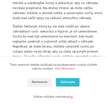
menšie a subtilnejšie sochy a dekorácie, aby sa záhrada
nezdala preplnená. Na druhej strane, ak máte väčšiu
záhradu, môžete si dovoliť väčšie a výraznejšie sochy, ktoré
budú mať väčší vplyv na celkovú atmosféru záhrady.
Ďalším faktorom, ktorý by ste mali zvážiť pri výbere
záhradných soch, dekorácií a figúrok, je ich umiestnenie.
Sochy by mali byť umiestnené na miestach, kde budú
najlepšie vyniknúť a zvýrazniť určitú oblasť v záhrade.
Napríklad, ak máte terasu, môžete umiestniť sochu pri
vstupe alebo na jej okraji, aby sa stala výrazným prvkom
terasy. Ak máte záhradnú cestu, môžete umiestniť sochy a
dekorácie pozdĺž cesty, aby vytvorili zaujímavé vizuálne
Tieto webové stránky využívajú na poskytovanie svojich služieb
prvky pre návštevníkov.
súbory cookies.
Viac informácií
.
Záhradné sochy, dekorácie a figúrky môžu tiež pomôcť
prilákať živočíchy do záhrady, ako sú vtáky, motýle a včely.
Súhlasím
Nastavenia
Môžete si vybrať sochy, ktoré sú vhodné pre konkrétny druh
živočíchov a umiestniť ich na miestach, kde sa tieto živočíchy
radi zdržujú. Okrem toho môžete použiť záhradné sochy a
Súhlas môžete odmietnuť
tu
.
figúrky ako spôsob, ako ohraničiť určité oblasti v záhrade
alebo ako spôsob, ako zakryť nepravidelné a nevzhľadné