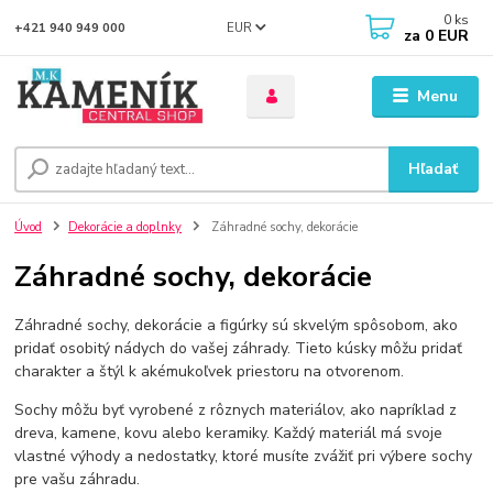
0
ks
EUR
+421 940 949 000
za
0 EUR
Menu
Hľadať
Úvod
Dekorácie a doplnky
Záhradné sochy, dekorácie
Záhradné sochy, dekorácie
Záhradné sochy, dekorácie a figúrky sú skvelým spôsobom, ako
pridať osobitý nádych do vašej záhrady. Tieto kúsky môžu pridať
charakter a štýl k akémukoľvek priestoru na otvorenom.
Sochy môžu byť vyrobené z rôznych materiálov, ako napríklad z
dreva, kamene, kovu alebo keramiky. Každý materiál má svoje
vlastné výhody a nedostatky, ktoré musíte zvážiť pri výbere sochy
pre vašu záhradu.