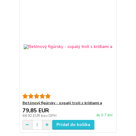
Betónový figúrsky - ospalý troll s krídlami a
79,85 EUR
do 3-7 dní
64,92 EUR
bez DPH
Pridať do košíka