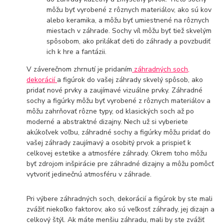
môžu byť vyrobené z rôznych materiálov, ako sú kov
alebo keramika, a môžu byť umiestnené na rôznych
miestach v záhrade. Sochy víl môžu byť tiež skvelým
spôsobom, ako prilákať deti do záhrady a povzbudiť
ich k hre a fantázii.
V záverečnom zhrnutí je pridaním
záhradných soch,
dekorácií
a figúrok do vašej záhrady skvelý spôsob, ako
pridať nové prvky a zaujímavé vizuálne prvky. Záhradné
sochy a figúrky môžu byť vyrobené z rôznych materiálov a
môžu zahrňovať rôzne typy, od klasických soch až po
moderné a abstraktné dizajny. Nech už si vyberiete
akúkoľvek voľbu, záhradné sochy a figúrky môžu pridať do
vašej záhrady zaujímavý a osobitý prvok a prispieť k
celkovej estetike a atmosfére záhrady. Okrem toho môžu
byť zdrojom inšpirácie pre záhradné dizajny a môžu pomôcť
vytvoriť jedinečnú atmosféru v záhrade.
Pri výbere záhradných soch, dekorácií a figúrok by ste mali
zvážiť niekoľko faktorov, ako sú veľkosť záhrady, jej dizajn a
celkový štýl. Ak máte menšiu záhradu, mali by ste zvážiť