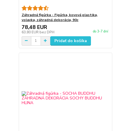
Záhradná figúrka - Figúrka, kovová plastika,
volavka, záhradná dekorácia, 90c
78,48 EUR
do 3-7 dní
63,80 EUR
bez DPH
Pridať do košíka