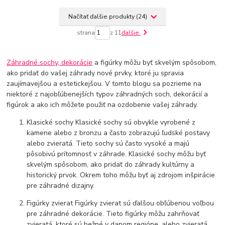
Načítať ďalšie produkty (24)
strana
z 11
ďalšie
Záhradné sochy, dekorácie
a figúrky môžu byť skvelým spôsobom,
ako pridať do vašej záhrady nové prvky, ktoré ju spravia
zaujímavejšou a estetickejšou. V tomto blogu sa pozrieme na
niektoré z najobľúbenejších typov záhradných soch, dekorácií a
figúrok a ako ich môžete použiť na ozdobenie vašej záhrady.
Klasické sochy Klasické sochy sú obvykle vyrobené z
kamene alebo z bronzu a často zobrazujú ľudské postavy
alebo zvieratá. Tieto sochy sú často vysoké a majú
pôsobivú prítomnosť v záhrade. Klasické sochy môžu byť
skvelým spôsobom, ako pridať do záhrady kultúrny a
historický prvok. Okrem toho môžu byť aj zdrojom inšpirácie
pre záhradné dizajny.
Figúrky zvierat Figúrky zvierat sú ďalšou obľúbenou voľbou
pre záhradné dekorácie. Tieto figúrky môžu zahrňovať
zvieratá, ktoré sú bežné v danom regióne, alebo zvieratá,