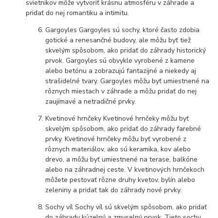
svietnikov môže vytvoriť krásnu atmosféru v záhrade a
pridať do nej romantiku a intimitu.
Gargoyles Gargoyles sú sochy, ktoré často zdobia
gotické a renesančné budovy, ale môžu byť tiež
skvelým spôsobom, ako pridať do záhrady historický
prvok. Gargoyles sú obvykle vyrobené z kamene
alebo betónu a zobrazujú fantazijné a niekedy aj
strašidelné tvary. Gargoyles môžu byť umiestnené na
rôznych miestach v záhrade a môžu pridať do nej
zaujímavé a netradičné prvky.
Kvetinové hrnčeky Kvetinové hrnčeky môžu byť
skvelým spôsobom, ako pridať do záhrady farebné
prvky. Kvetinové hrnčeky môžu byť vyrobené z
rôznych materiálov, ako sú keramika, kov alebo
drevo, a môžu byť umiestnené na terase, balkóne
alebo na záhradnej ceste. V kvetinových hrnčekoch
môžete pestovať rôzne druhy kvetov, bylín alebo
zeleniny a pridať tak do záhrady nové prvky.
Sochy víl Sochy víl sú skvelým spôsobom, ako pridať
do záhrady kúzelný a zmyselný prvok. Tieto sochy