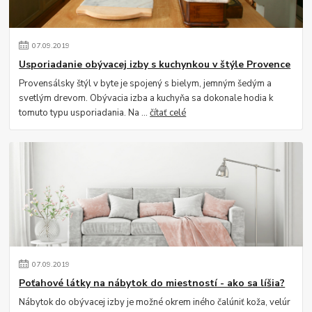
07
.
09
.
2019
Usporiadanie obývacej izby s kuchynkou v štýle Provence
Provensálsky štýl v byte je spojený s bielym, jemným šedým a
svetlým drevom. Obývacia izba a kuchyňa sa dokonale hodia k
tomuto typu usporiadania. Na ...
čítať celé
07
.
09
.
2019
Poťahové látky na nábytok do miestností - ako sa líšia?
Nábytok do obývacej izby je možné okrem iného čalúniť koža, velúr