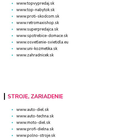
www.topvypredaj.sk
www.top-nabytok.sk
www.proti-skodcom.sk
www.retromaxishop.sk
www.superpredajca.sk
www.spotrebice-domace.sk
www.osvetlenie-svietidla.eu
www.uni-kozmetika.sk
www.zahradnicek.sk
STROJE, ZARIADENIE
www.auto-diel.sk
www.auto-techna.sk
www.moto-diel.sk
www.profi-dielna.sk
www.polno-stroje.sk