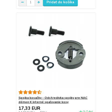
Pridať do košíka
Spojka kosačky - Odstredivka spojky pre NAC
démon K interné spaľovanie kosy
17,33 EUR
do 3-7 dní