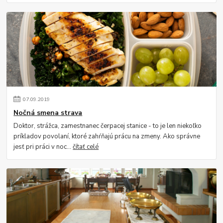
07
.
09
.
2019
Nočná smena strava
Doktor, strážca, zamestnanec čerpacej stanice - to je len niekoľko
príkladov povolaní, ktoré zahŕňajú prácu na zmeny. Ako správne
jesť pri práci v noc...
čítať celé