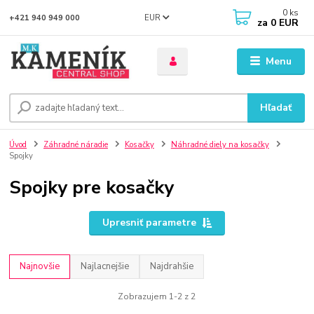
0
ks
EUR
+421 940 949 000
za
0 EUR
Menu
Hľadať
Úvod
Záhradné náradie
Kosačky
Náhradné diely na kosačky
Spojky
Spojky pre kosačky
Upresniť parametre
Najnovšie
Najlacnejšie
Najdrahšie
Zobrazujem 1-2 z 2