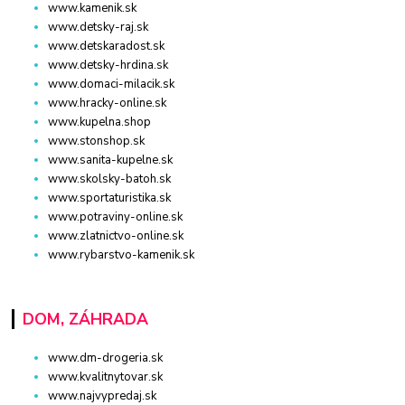
www.kamenik.sk
www.detsky-raj.sk
www.detskaradost.sk
www.detsky-hrdina.sk
www.domaci-milacik.sk
www.hracky-online.sk
www.kupelna.shop
www.stonshop.sk
www.sanita-kupelne.sk
www.skolsky-batoh.sk
www.sportaturistika.sk
www.potraviny-online.sk
www.zlatnictvo-online.sk
www.rybarstvo-kamenik.sk
DOM, ZÁHRADA
www.dm-drogeria.sk
www.kvalitnytovar.sk
www.najvypredaj.sk