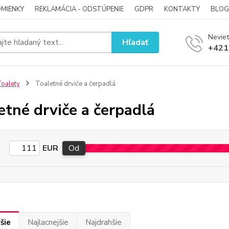
MIENKY
REKLAMÁCIA - ODSTÚPENIE
GDPR
KONTAKTY
BLOG
Neviet
Hľadať
+421
oalety
Toaletné drviče a čerpadlá
etné drviče a čerpadlá
EUR
Od
šie
Najlacnejšie
Najdrahšie