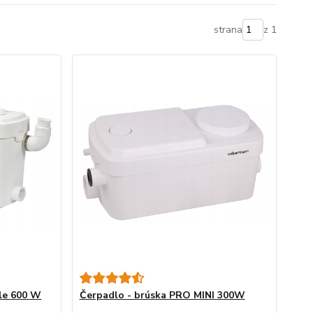
strana
z 1
le 600 W
Čerpadlo - brúska PRO MINI 300W