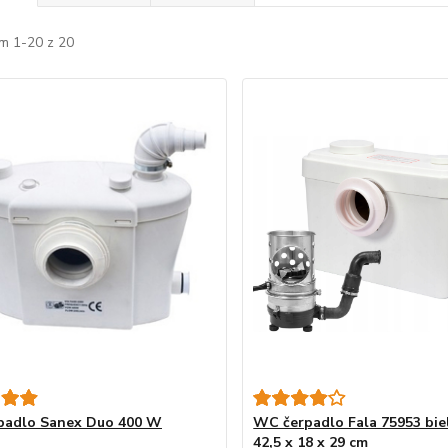
m 1-20 z 20
padlo Sanex Duo 400 W
WC čerpadlo Fala 75953 bie
42,5 x 18 x 29 cm