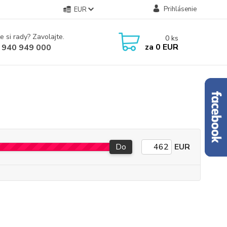
Prihlásenie
EUR
e si rady? Zavolajte.
0
ks
za
0 EUR
 940 949 000
Do
EUR