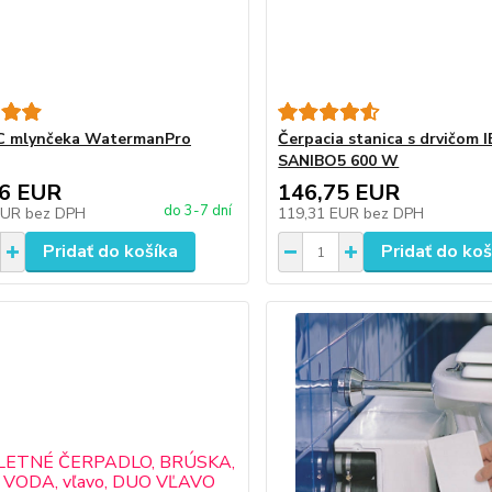
 mlynčeka WatermanPro
Čerpacia stanica s drvičom 
SANIBO5 600 W
46 EUR
146,75 EUR
do 3-7 dní
EUR
bez DPH
119,31 EUR
bez DPH
Pridať do košíka
Pridať do koš