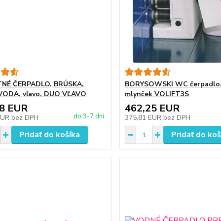
NÉ ČERPADLO, BRÚSKA,
BORYSOWSKI WC čerpadlo,
VODA, vľavo, DUO VĽAVO
mlynček VOLIFT3S
38 EUR
462,25 EUR
do 3-7 dní
EUR
bez DPH
375,81 EUR
bez DPH
Pridať do košíka
Pridať do koš