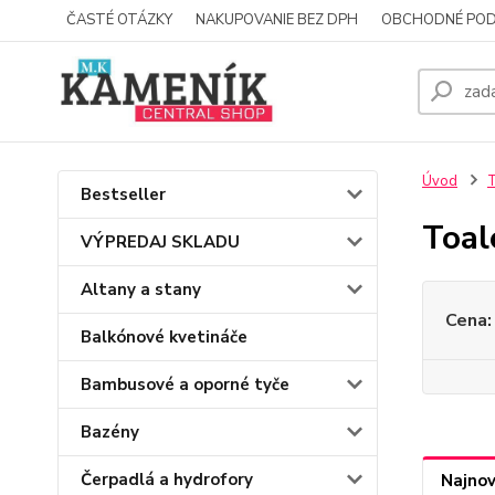
ČASTÉ OTÁZKY
NAKUPOVANIE BEZ DPH
OBCHODNÉ POD
Úvod
T
Bestseller
Toal
VÝPREDAJ SKLADU
Altany a stany
Cena:
Balkónové kvetináče
Bambusové a oporné tyče
Bazény
Čerpadlá a hydrofory
Najnov