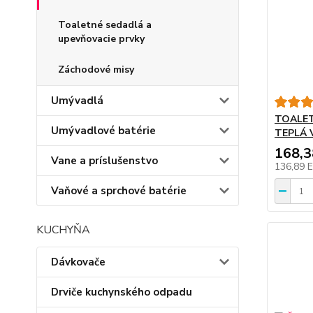
Toaletné sedadlá a
upevňovacie prvky
Záchodové misy
Umývadlá
TOALET
Umývadlové batérie
TEPLÁ 
168,
Vane a príslušenstvo
136,89 
Vaňové a sprchové batérie
KUCHYŇA
Dávkovače
Drviče kuchynského odpadu