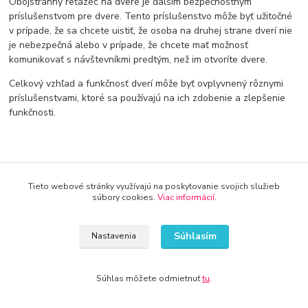
Obojstranný reťazec na dvere je ďalším bezpečnostným
príslušenstvom pre dvere. Tento príslušenstvo môže byť užitočné
v prípade, že sa chcete uistiť, že osoba na druhej strane dverí nie
je nebezpečná alebo v prípade, že chcete mať možnosť
komunikovať s návštevníkmi predtým, než im otvoríte dvere.
Celkový vzhľad a funkčnosť dverí môže byť ovplyvnený rôznymi
príslušenstvami, ktoré sa používajú na ich zdobenie a zlepšenie
funkčnosti.
Tieto webové stránky využívajú na poskytovanie svojich služieb
súbory cookies.
Viac informácií
.
Doprava od 30€ zadarmo
Súhlasím
Využite dopravu úplne zadarmo
Nastavenia
8 rokov na trhu
Súhlas môžete odmietnuť
tu
.
Značka Kameník Vás presvedčí o kvalite