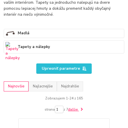
vaším interiérom. Tapety sa jednoducho nalepujú na dvere
pomocou lepiacej hmoty a dokážu premeniť každý obyčajný
interiér na niečo výnimočné.
Madlá
Tapety a nálepky
Upresniť parametre
Najnovšie
Najlacnejšie
Najdrahšie
Zobrazujem 1-24 z 165
strana
z 7
ďalšie