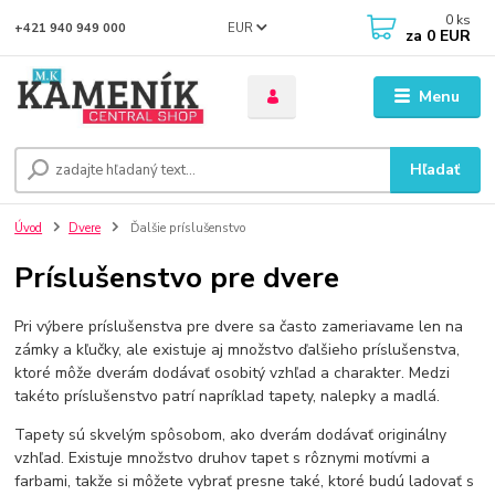
0
ks
EUR
+421 940 949 000
za
0 EUR
Menu
Hľadať
Úvod
Dvere
Ďalšie príslušenstvo
Príslušenstvo pre dvere
Pri výbere príslušenstva pre dvere sa často zameriavame len na
zámky a kľučky, ale existuje aj množstvo ďalšieho príslušenstva,
ktoré môže dverám dodávať osobitý vzhľad a charakter. Medzi
takéto príslušenstvo patrí napríklad tapety, nalepky a madlá.
Tapety sú skvelým spôsobom, ako dverám dodávať originálny
vzhľad. Existuje množstvo druhov tapet s rôznymi motívmi a
farbami, takže si môžete vybrať presne také, ktoré budú ladovať s