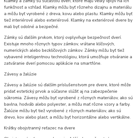
Klamky a zámky sú súčasťou dverí, ktoré majú veľký vplyv na ich
funkčnosť a vzhľad. Klamky môžu byť rôzneho dizajnu a materiálu
a môžu byť vyrobené z dreva, kovu alebo plastu. Klamky môžu byť
tiež interiérové alebo exteriérové. Klamky na exteriérové dvere by
mali byť odolné a bezpečné.
Zámky sú ďalším prvkom, ktorý ovplyvňuje bezpečnosť dverí.
Existuje mnoho rôznych typov zámkov, vrátane klíčových,
numerických alebo bezklíčových zámkov. Zámky môžu byť tiež
vybavené inteligentnou technológiou, ktorá umožňuje otváranie a
zatváranie dverí pomocou aplikácie na smartfóne.
Závesy a žalúzie
Závesy a žalúzie sú ďalším príslušenstvom pre dvere, ktoré môže
pridať estetický prvok a súčasne slúžiť aj na zabezpečenie
súkromia. Závesy môžu byť vyrobené z rôznych materiálov, ako sú
bavlna, hodváb alebo polyester, a môžu mať rôzne vzory a farby.
Žalúzie môžu byť tiež vyrobené z rôznych materiálov, ako sú
drevo, kov alebo plast, a môžu byť horizontálne alebo vertikálne.
Krátky obojstranný reťazec na dvere