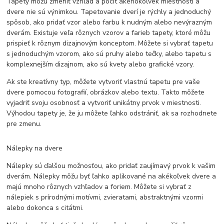
Tapety môžu zmeniť vzhľad a pocit akéhokoľvek miestnosti a
dvere nie sú výnimkou. Tapetovanie dverí je rýchly a jednoduchý
spôsob, ako pridať vzor alebo farbu k nudným alebo nevýrazným
dverám. Existuje veľa rôznych vzorov a farieb tapety, ktoré môžu
prispieť k rôznym dizajnovým konceptom. Môžete si vybrať tapetu
s jednoduchým vzorom, ako sú pruhy alebo tečky, alebo tapetu s
komplexnejším dizajnom, ako sú kvety alebo grafické vzory.
Ak ste kreatívny typ, môžete vytvoriť vlastnú tapetu pre vaše
dvere pomocou fotografií, obrázkov alebo textu. Takto môžete
vyjadriť svoju osobnosť a vytvoriť unikátny prvok v miestnosti.
Výhodou tapety je, že ju môžete ľahko odstrániť, ak sa rozhodnete
pre zmenu.
Nálepky na dvere
Nálepky sú ďalšou možnosťou, ako pridať zaujímavý prvok k vašim
dverám. Nálepky môžu byť ľahko aplikované na akékoľvek dvere a
majú mnoho rôznych vzhľadov a foriem. Môžete si vybrať z
nálepiek s prírodnými motívmi, zvieratami, abstraktnými vzormi
alebo dokonca s citátmi.