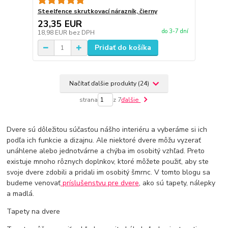
Steelfence skrutkovací nárazník, čierny
23,35 EUR
do 3-7 dní
18,98 EUR
bez DPH
Pridať do košíka
Načítať ďalšie produkty (24)
strana
z 7
ďalšie
Dvere sú dôležitou súčasťou nášho interiéru a vyberáme si ich
podľa ich funkcie a dizajnu. Ale niektoré dvere môžu vyzerať
unáhlene alebo jednotvárne a chýba im osobitý vzhľad. Preto
existuje mnoho rôznych doplnkov, ktoré môžete použiť, aby ste
svoje dvere zdobili a pridali im osobitý šmrnc. V tomto blogu sa
budeme venovať
príslušenstvu pre dvere
, ako sú tapety, nálepky
a madlá.
Tapety na dvere