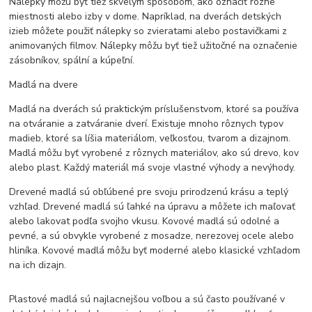
Nálepky môžu byť tiež skvelým spôsobom, ako označiť rôzne
miestnosti alebo izby v dome. Napríklad, na dverách detských
izieb môžete použiť nálepky so zvieratami alebo postavičkami z
animovaných filmov. Nálepky môžu byť tiež užitočné na označenie
zásobníkov, spální a kúpeľní.
Madlá na dvere
Madlá na dverách sú praktickým príslušenstvom, ktoré sa používa
na otváranie a zatváranie dverí. Existuje mnoho rôznych typov
madieb, ktoré sa líšia materiálom, veľkosťou, tvarom a dizajnom.
Madlá môžu byť vyrobené z rôznych materiálov, ako sú drevo, kov
alebo plast. Každý materiál má svoje vlastné výhody a nevýhody.
Drevené madlá sú obľúbené pre svoju prirodzenú krásu a teplý
vzhľad. Drevené madlá sú ľahké na úpravu a môžete ich maľovať
alebo lakovat podľa svojho vkusu. Kovové madlá sú odolné a
pevné, a sú obvykle vyrobené z mosadze, nerezovej ocele alebo
hliníka. Kovové madlá môžu byť moderné alebo klasické vzhľadom
na ich dizajn.
Plastové madlá sú najlacnejšou voľbou a sú často používané v