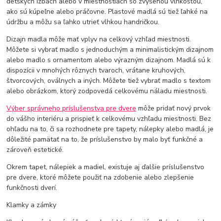
detských izbách alebo v miestnostiach so zvýšenou vlhkosťou,
ako sú kúpeľne alebo práčovne. Plastové madlá sú tiež ľahké na
údržbu a môžu sa ľahko utrieť vlhkou handričkou.
Dizajn madla môže mať vplyv na celkový vzhľad miestnosti.
Môžete si vybrať madlo s jednoduchým a minimalistickým dizajnom
alebo madlo s ornamentom alebo výrazným dizajnom. Madlá sú k
dispozícii v mnohých rôznych tvaroch, vrátane kruhových,
štvorcových, oválnych a iných. Môžete tiež vybrať madlo s textom
alebo obrázkom, ktorý zodpovedá celkovému náladu miestnosti.
Výber správneho príslušenstva pre dvere
môže pridať nový prvok
do vášho interiéru a prispieť k celkovému vzhľadu miestnosti. Bez
ohľadu na to, či sa rozhodnete pre tapety, nálepky alebo madlá, je
dôležité pamätať na to, že príslušenstvo by malo byť funkčné a
zároveň estetické.
Okrem tapet, nálepiek a madiel, existuje aj ďalšie príslušenstvo
pre dvere, ktoré môžete použiť na zdobenie alebo zlepšenie
funkčnosti dverí.
Klamky a zámky