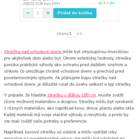
do 3-7 dní
206,51 EUR
bez DPH
Pridať do košíka
strana
z 1
Strieška nad vchodové dvere
môže byť zmysluplnou investíciou
pre akýkoľvek dom alebo byt. Okrem estetickej hodnoty, strieška
ponúka praktické výhody ako ochranu pred dažďom, snehom a
slnkom, čo umožňuje chrániť vchodové dvere a priechod pred
poveternostnými vplyvmi. Ak plánujete kúpu striešky nad
vchodové dvere, je dôležité vziať do úvahy veľkosť a typ striešky.
V prípade, že hľadáte
striešku s dĺžkou 180 cm
, musíte zvážiť
rôzne možnosti materiálov a dizajnov. Striešky môžu byť vyrobené
z rôznych materiálov, ako napríklad kovu, dreva, plastu alebo skla.
Každý materiál má svoje vlastné výhody a nevýhody, a preto by
ste mali zvážiť vaše potreby a preferencie.
Napríklad, kovové striešky sú odolné a môžu vydržať roky
expozície na poveternostné vplyvy, ale môžu byť náchylné na