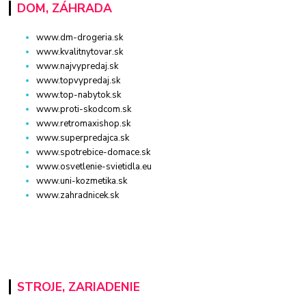
DOM, ZÁHRADA
www.dm-drogeria.sk
www.kvalitnytovar.sk
www.najvypredaj.sk
www.topvypredaj.sk
www.top-nabytok.sk
www.proti-skodcom.sk
www.retromaxishop.sk
www.superpredajca.sk
www.spotrebice-domace.sk
www.osvetlenie-svietidla.eu
www.uni-kozmetika.sk
www.zahradnicek.sk
STROJE, ZARIADENIE