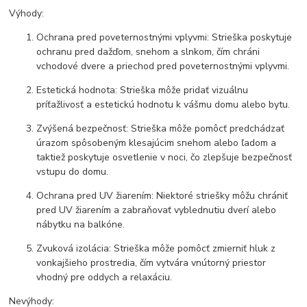
Výhody:
Ochrana pred poveternostnými vplyvmi: Strieška poskytuje
ochranu pred dažďom, snehom a slnkom, čím chráni
vchodové dvere a priechod pred poveternostnými vplyvmi.
Estetická hodnota: Strieška môže pridať vizuálnu
príťažlivosť a estetickú hodnotu k vášmu domu alebo bytu.
Zvýšená bezpečnosť: Strieška môže pomôcť predchádzať
úrazom spôsobeným klesajúcim snehom alebo ľadom a
taktiež poskytuje osvetlenie v noci, čo zlepšuje bezpečnosť
vstupu do domu.
Ochrana pred UV žiarením: Niektoré striešky môžu chrániť
pred UV žiarením a zabraňovať vyblednutiu dverí alebo
nábytku na balkóne.
Zvuková izolácia: Strieška môže pomôcť zmierniť hluk z
vonkajšieho prostredia, čím vytvára vnútorný priestor
vhodný pre oddych a relaxáciu.
Nevýhody: