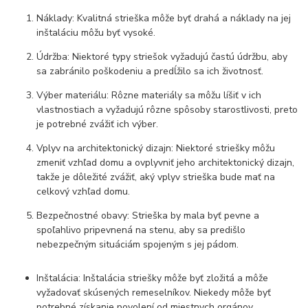
Náklady: Kvalitná strieška môže byť drahá a náklady na jej
inštaláciu môžu byť vysoké.
Údržba: Niektoré typy striešok vyžadujú častú údržbu, aby
sa zabránilo poškodeniu a predĺžilo sa ich životnosť.
Výber materiálu: Rôzne materiály sa môžu líšiť v ich
vlastnostiach a vyžadujú rôzne spôsoby starostlivosti, preto
je potrebné zvážiť ich výber.
Vplyv na architektonický dizajn: Niektoré striešky môžu
zmeniť vzhľad domu a ovplyvniť jeho architektonický dizajn,
takže je dôležité zvážiť, aký vplyv strieška bude mať na
celkový vzhľad domu.
Bezpečnostné obavy: Strieška by mala byť pevne a
spoľahlivo pripevnená na stenu, aby sa predišlo
nebezpečným situáciám spojeným s jej pádom.
Inštalácia: Inštalácia striešky môže byť zložitá a môže
vyžadovať skúsených remeselníkov. Niekedy môže byť
potrebné získanie povolení od miestnych orgánov.