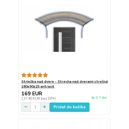
Strieška nad dvere - Strecha nad dverami strešná
180x90x25 antracit
169 EUR
do 3-7 dní
137,40 EUR
bez DPH
Pridať do košíka