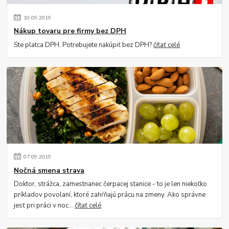
10
.
09
.
2019
Nákup tovaru pre firmy bez DPH
Ste platca DPH. Potrebujete nakúpiť bez DPH?
čítať celé
07
.
09
.
2019
Nočná smena strava
Doktor, strážca, zamestnanec čerpacej stanice - to je len niekoľko
príkladov povolaní, ktoré zahŕňajú prácu na zmeny. Ako správne
jesť pri práci v noc...
čítať celé