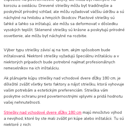
koroziu a oxidáciu. Drevené striešky môžu byť tradičnejšie a
poskytnúť prírodný vzhľad, ale môžu vyžadovať väčšiu údržbu a sú
náchylné na hnilobu a hmyzích škodcov. Plastové striešky sú
ľahké a ľahko sa inštalujú, ale môžu sa deformovať v dôsledku
vysokých teplôt. Sklenené striešky sú krásne a poskytujú prírodné
osvetlenie, ale môžu byť náchylné na rozbitie.
Výber typu striešky závisí aj na tom, akým spôsobom bude
inštalovaná. Niektoré striešky vyžadujú špeciálnu inštaláciu a v
niektorých prípadoch bude potrebné najímať profesionálnych
remeselníkov na ich inštaláciu.
Ak plánujete kúpu striešky nad vchodové dvere dĺžky 180 cm, je
dôležité zvážiť všetky tieto faktory a nájsť striešku, ktorá vyhovuje
vašim potrebám a estetickým preferenciám. Strieška vám
poskytne ochranu pred poveternostnými vplyvmi a pridá hodnotu
vašej nehnuteľnosti.
Striešky nad vchodové dvere dĺžky 180 cm
majú množstvo výhod
a nevýhod, ktoré by ste mali zvážiť pri kúpe alebo inštalácii. Tu sú
niektoré z nich: