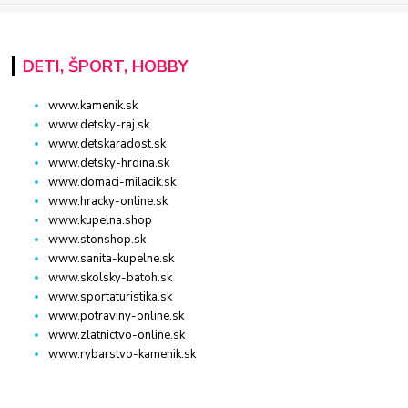
DETI, ŠPORT, HOBBY
www.kamenik.sk
www.detsky-raj.sk
www.detskaradost.sk
www.detsky-hrdina.sk
www.domaci-milacik.sk
www.hracky-online.sk
www.kupelna.shop
www.stonshop.sk
www.sanita-kupelne.sk
www.skolsky-batoh.sk
www.sportaturistika.sk
www.potraviny-online.sk
www.zlatnictvo-online.sk
www.rybarstvo-kamenik.sk