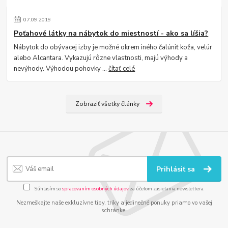
07
.
09
.
2019
Poťahové látky na nábytok do miestností - ako sa líšia?
Nábytok do obývacej izby je možné okrem iného čalúniť koža, velúr
alebo Alcantara. Vykazujú rôzne vlastnosti, majú výhody a
nevýhody. Výhodou pohovky ...
čítať celé
Zobraziť všetky články
Prihlásiť sa
Súhlasím so
spracovaním osobných údajov
za účelom zasielania newslettera.
Nezmeškajte naše exkluzívne tipy, triky a jedinečné ponuky priamo vo vašej
schránke.