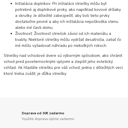
Inštalácia doplnkov: Pri inštalácii striešky môžu byť
potrebné aj doplnkové prvky, ako napríklad kovové držiaky
a skrutky. Je dôležité zabezpečiť, aby boli tieto prvky
dostatočne pevné a aby ich inštalácia nepoškodila stenu
alebo iné časti domu.
Životnosť: Životnosť striešok závisí od ich materiálu a
kvality. Niektoré striešky môžu vydržať desaťročia, zatiaľ čo
iné môžu vyžadovať náhradu po niekoľkých rokoch.
Striešky nad vchodové dvere sú výborným spôsobom, ako chrániť
vchod pred poveternostnými vplyvmi a zlepšiť jeho estetický
vzhľad. Ak hľadáte striešku pre váš vchod, jedna z dôležitých vecí,
ktoré treba zvážiť, je dĺžka striešky.
Doprava od 30€ zadarmo
Využite dopravu úplne zadarmo