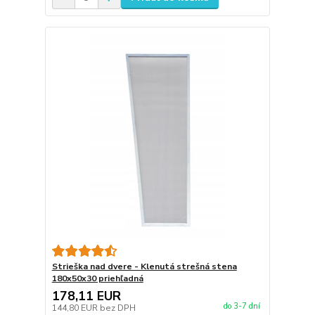
Strieška nad dvere - Klenutá strešná stena
180x50x30 priehľadná
178,11 EUR
do 3-7 dní
144,80 EUR
bez DPH