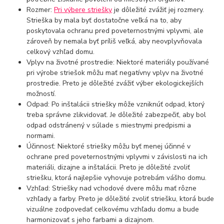
Rozmer:
Pri výbere striešky
je dôležité zvážiť jej rozmery.
Strieška by mala byť dostatočne veľká na to, aby
poskytovala ochranu pred poveternostnými vplyvmi, ale
zároveň by nemala byť príliš veľká, aby neovplyvňovala
celkový vzhľad domu.
Vplyv na životné prostredie: Niektoré materiály používané
pri výrobe striešok môžu mať negatívny vplyv na životné
prostredie. Preto je dôležité zvážiť výber ekologickejších
možností.
Odpad: Po inštalácii striešky môže vzniknúť odpad, ktorý
treba správne zlikvidovať. Je dôležité zabezpečiť, aby bol
odpad odstránený v súlade s miestnymi predpismi a
normami.
Účinnosť: Niektoré striešky môžu byť menej účinné v
ochrane pred poveternostnými vplyvmi v závislosti na ich
materiáli, dizajne a inštalácii. Preto je dôležité zvoliť
striešku, ktorá najlepšie vyhovuje potrebám vášho domu.
Vzhľad: Striešky nad vchodové dvere môžu mať rôzne
vzhľady a farby. Preto je dôležité zvoliť striešku, ktorá bude
vizuálne zodpovedať celkovému vzhľadu domu a bude
harmonizovať s jeho farbami a dizajnom.