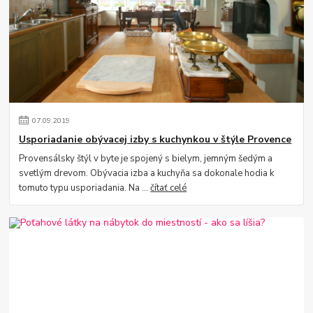
07
.
09
.
2019
Usporiadanie obývacej izby s kuchynkou v štýle Provence
Provensálsky štýl v byte je spojený s bielym, jemným šedým a
svetlým drevom. Obývacia izba a kuchyňa sa dokonale hodia k
tomuto typu usporiadania. Na ...
čítať celé