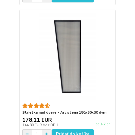
Strieška nad dvere - Arc stena 180x50x30 dym
178,11 EUR
do 3-7 dní
144,80 EUR
bez DPH
Pridať do košíka