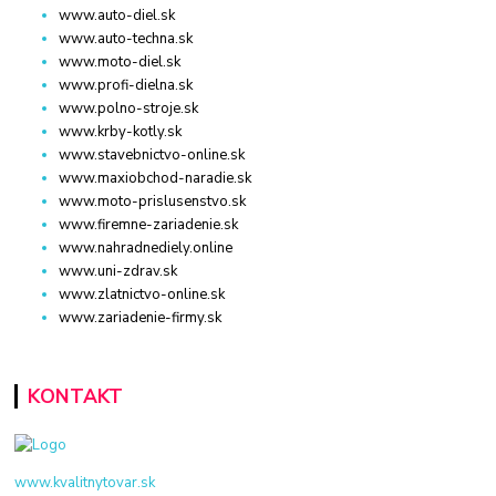
www.auto-diel.sk
www.auto-techna.sk
www.moto-diel.sk
www.profi-dielna.sk
www.polno-stroje.sk
www.krby-kotly.sk
www.stavebnictvo-online.sk
www.maxiobchod-naradie.sk
www.moto-prislusenstvo.sk
www.firemne-zariadenie.sk
www.nahradnediely.online
www.uni-zdrav.sk
www.zlatnictvo-online.sk
www.zariadenie-firmy.sk
KONTAKT
www.kvalitnytovar.sk