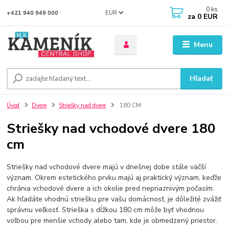
0
ks
EUR
+421 940 949 000
za
0 EUR
Menu
Hľadať
Úvod
Dvere
Striešky nad dvere
180 CM
Striešky nad vchodové dvere 180
cm
Striešky nad vchodové dvere majú v dnešnej dobe stále väčší
význam. Okrem estetického prvku majú aj praktický význam, keďže
chránia vchodové dvere a ich okolie pred nepriaznivým počasím.
Ak hľadáte vhodnú striešku pre vašu domácnosť, je dôležité zvážiť
správnu veľkosť. Strieška s dĺžkou 180 cm môže byť vhodnou
voľbou pre menšie vchody alebo tam, kde je obmedzený priestor.