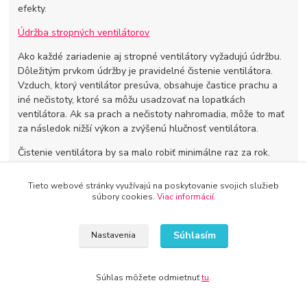
efekty.
Údržba stropných ventilátorov
Ako každé zariadenie aj stropné ventilátory vyžadujú údržbu.
Dôležitým prvkom údržby je pravidelné čistenie ventilátora.
Vzduch, ktorý ventilátor presúva, obsahuje častice prachu a
iné nečistoty, ktoré sa môžu usadzovať na lopatkách
ventilátora. Ak sa prach a nečistoty nahromadia, môže to mať
za následok nižší výkon a zvýšenú hlučnosť ventilátora.
Čistenie ventilátora by sa malo robiť minimálne raz za rok.
Pred čistením treba vypnúť napájanie a odstrániť kryt
ventilátora. Potom môžete použiť suchú handričku alebo
Tieto webové stránky využívajú na poskytovanie svojich služieb
štetec na odstránenie prachu z lopatiek ventilátora. Ak je
súbory cookies.
Viac informácií
.
ventilátor príliš špinavý, môžete ho očistiť pomocou mäkkého
kefy a vody s mierne mydlovou zmesou. Dôležité je
Súhlasím
Nastavenia
nezamokriť ventilátor a nechať ho úplne vyschnúť pred
opätovným zapnutím.
Okrem čistenia je tiež dôležité pravidelne meniť filtre na
Súhlas môžete odmietnuť
tu
.
vzduch. Filtrovanie vzduchu pomáha zlepšiť kvalitu ovzdušia v
miestnosti a tiež predlžuje životnosť ventilátora.