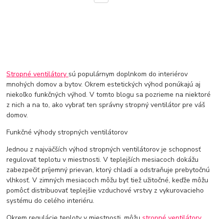
Stropné ventilátory
sú populárnym doplnkom do interiérov
mnohých domov a bytov. Okrem estetických výhod ponúkajú aj
niekoľko funkčných výhod. V tomto blogu sa pozrieme na niektoré
z nich a na to, ako vybrať ten správny stropný ventilátor pre váš
domov.
Funkčné výhody stropných ventilátorov
Jednou z najväčších výhod stropných ventilátorov je schopnosť
regulovať teplotu v miestnosti. V teplejších mesiacoch dokážu
zabezpečiť príjemný prievan, ktorý chladí a odstraňuje prebytočnú
vlhkosť. V zimných mesiacoch môžu byť tiež užitočné, keďže môžu
pomôcť distribuovať teplejšie vzduchové vrstvy z vykurovacieho
systému do celého interiéru.
Okrem regulácie teploty v miestnosti, môžu
stropné ventilátory