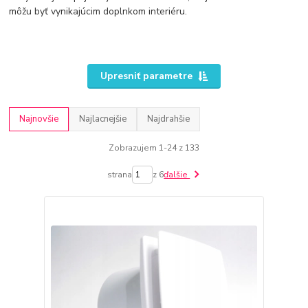
môžu byť vynikajúcim doplnkom interiéru.
Upresniť parametre
Najnovšie
Najlacnejšie
Najdrahšie
Zobrazujem 1-24 z 133
strana
z 6
ďalšie