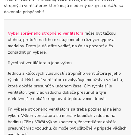
stropných ventilátorov, ktoré majú moderný dizajn a dokážu sa
dokonale prispôsobiť.
Výber správneho stropného ventilátora
môže byť ťažkou
úlohou, pretože na trhu existuje mnoho rôznych typov a
modelov. Preto je dôležité vedieť, na čo sa pozerať a čo
zohľadniť pri výbere.
Rýchlosť ventilátora a jeho výkon
Jednou z kľúčových vlastností stropného ventilátora je jeho
rýchlosť. Rýchlosť ventilátora ovplyvňuje množstvo vzduchu,
ktoré dokáže presunúť v určenom čase. Čím rýchlejší je
ventilátor, tým viac vzduchu dokáže presunúť a tým
efektívnejšie dokáže regulovať teplotu v miestnosti.
Pri výbere stropného ventilátora sa treba pozrieť aj na jeho
výkon. Výkon ventilátora sa meria v kubičích vzduchu na
hodinu (CFM). Väčší výkon znamená, že ventilátor dokáže
presunúť viac vzduchu, čo môže byť užitočné v prípade väčších
miestností.