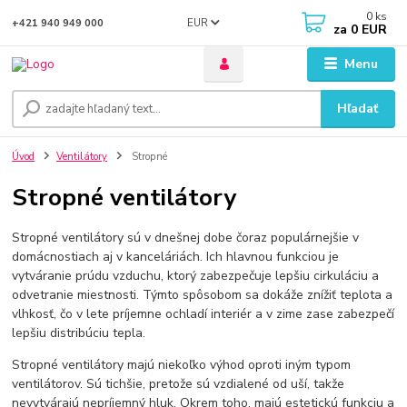
0
ks
EUR
+421 940 949 000
za
0 EUR
Menu
Hľadať
Úvod
Ventilátory
Stropné
Stropné ventilátory
Stropné ventilátory sú v dnešnej dobe čoraz populárnejšie v
domácnostiach aj v kanceláriách. Ich hlavnou funkciou je
vytváranie prúdu vzduchu, ktorý zabezpečuje lepšiu cirkuláciu a
odvetranie miestnosti. Týmto spôsobom sa dokáže znížiť teplota a
vlhkosť, čo v lete príjemne ochladí interiér a v zime zase zabezpečí
lepšiu distribúciu tepla.
Stropné ventilátory majú niekoľko výhod oproti iným typom
ventilátorov. Sú tichšie, pretože sú vzdialené od uší, takže
nevytvárajú nepríjemný hluk. Okrem toho, majú estetickú funkciu a