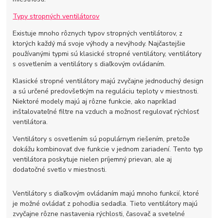
Typy stropných ventilátorov
Existuje mnoho rôznych typov stropných ventilátorov, z
ktorých každý má svoje výhody a nevýhody. Najčastejšie
používanými typmi sú klasické stropné ventilátory, ventilátory
s osvetlením a ventilátory s diaľkovým ovládaním.
Klasické stropné ventilátory majú zvyčajne jednoduchý design
a sú určené predovšetkým na reguláciu teploty v miestnosti.
Niektoré modely majú aj rôzne funkcie, ako napríklad
inštalovateľné filtre na vzduch a možnosť regulovať rýchlosť
ventilátora.
Ventilátory s osvetlením sú populárnym riešením, pretože
dokážu kombinovať dve funkcie v jednom zariadení. Tento typ
ventilátora poskytuje nielen príjemný prievan, ale aj
dodatočné svetlo v miestnosti.
Ventilátory s diaľkovým ovládaním majú mnoho funkcií, ktoré
je možné ovládať z pohodlia sedadla. Tieto ventilátory majú
zvyčajne rôzne nastavenia rýchlosti, časovač a svetelné