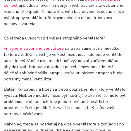
pomôcť
aj s odstraňovaním nepríjemných pachov a znečisteného
vzduchu. V prípade, že máte kuchyňu bez odvodu vzduchu, môže
byť stropný ventilátor užitočným riešením na odstraňovanie
pachov z varenia.
Čo si treba uvedomiť pri výbere stropného ventilátora?
Pri výbere stropného ventilátora
sa treba zamerať na niekoľko
faktorov. Jedným z nich je veľkosť miestnosti, kde bude ventilátor
umiestnený. Väčšie miestnosti budú vyžadovať väčší ventilátor,
aby dokázal distribuovať vzduch po celej miestnosti. Je tiež
dôležité zohľadniť výšku stropu, keďže pri nízkom stropoch bude
potrebný menší ventilátor.
Ďalším faktorom, na ktorý sa treba pozrieť, je hluk, ktorý ventilátor
vydáva. Niektoré modely môžu byť hlučnejšie ako iné, čo môže byť
problémom v oblastiach, kde je potrebné udržiavať tiché
prostredie. Preto je dôležité zvoliť si model, ktorý spĺňa vaše
potreby a očakávania.
Nakoniec, treba sa pozrieť aj na dizajn ventilátora a zohľadniť ho
v rámci interiéru. V dnešnej dobe existuje mnoho modelov