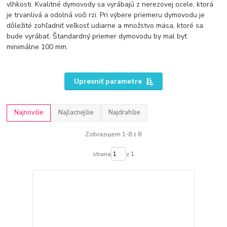
vlhkosti. Kvalitné dymovody sa vyrábajú z nerezovej ocele, ktorá
je trvanlivá a odolná voči rzi. Pri výbere priemeru dymovodu je
dôležité zohľadniť veľkosť udiarne a množstvo mäsa, ktoré sa
bude vyrábať. Štandardný priemer dymovodu by mal byť
minimálne 100 mm.
Upresniť parametre
Najnovšie
Najlacnejšie
Najdrahšie
Zobrazujem 1-8 z 8
strana
z 1