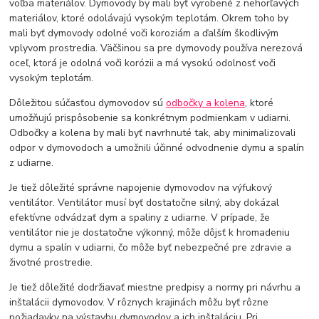
voľba materiálov. Dymovody by mali byť vyrobené z nehorľavých
materiálov, ktoré odolávajú vysokým teplotám. Okrem toho by
mali byť dymovody odolné voči koroziám a ďalším škodlivým
vplyvom prostredia. Väčšinou sa pre dymovody používa nerezová
oceľ, ktorá je odolná voči korózii a má vysokú odolnosť voči
vysokým teplotám.
Dôležitou súčasťou dymovodov sú
odbočky a kolena
, ktoré
umožňujú prispôsobenie sa konkrétnym podmienkam v udiarni.
Odbočky a kolena by mali byť navrhnuté tak, aby minimalizovali
odpor v dymovodoch a umožnili účinné odvodnenie dymu a spalín
z udiarne.
Je tiež dôležité správne napojenie dymovodov na výfukový
ventilátor. Ventilátor musí byť dostatočne silný, aby dokázal
efektívne odvádzať dym a spaliny z udiarne. V prípade, že
ventilátor nie je dostatočne výkonný, môže dôjsť k hromadeniu
dymu a spalín v udiarni, čo môže byť nebezpečné pre zdravie a
životné prostredie.
Je tiež dôležité dodržiavať miestne predpisy a normy pri návrhu a
inštalácii dymovodov. V rôznych krajinách môžu byť rôzne
požiadavky na výstavbu dymovodov a ich inštaláciu. Pri