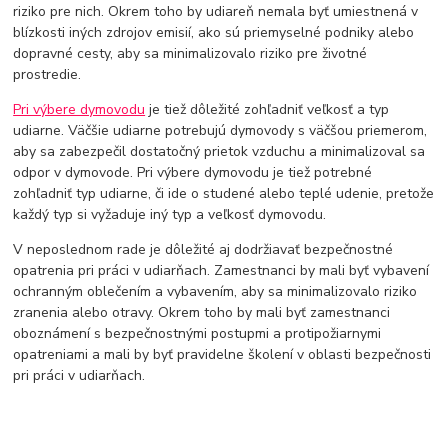
riziko pre nich. Okrem toho by udiareň nemala byť umiestnená v
blízkosti iných zdrojov emisií, ako sú priemyselné podniky alebo
dopravné cesty, aby sa minimalizovalo riziko pre životné
prostredie.
Pri výbere dymovodu
je tiež dôležité zohľadniť veľkosť a typ
udiarne. Väčšie udiarne potrebujú dymovody s väčšou priemerom,
aby sa zabezpečil dostatočný prietok vzduchu a minimalizoval sa
odpor v dymovode. Pri výbere dymovodu je tiež potrebné
zohľadniť typ udiarne, či ide o studené alebo teplé udenie, pretože
každý typ si vyžaduje iný typ a veľkosť dymovodu.
V neposlednom rade je dôležité aj dodržiavať bezpečnostné
opatrenia pri práci v udiarňach. Zamestnanci by mali byť vybavení
ochranným oblečením a vybavením, aby sa minimalizovalo riziko
zranenia alebo otravy. Okrem toho by mali byť zamestnanci
oboznámení s bezpečnostnými postupmi a protipožiarnymi
opatreniami a mali by byť pravidelne školení v oblasti bezpečnosti
pri práci v udiarňach.