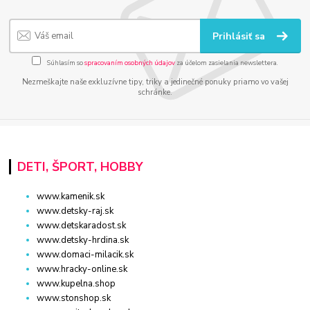
Prihlásiť sa
Súhlasím so
spracovaním osobných údajov
za účelom zasielania newslettera.
Nezmeškajte naše exkluzívne tipy, triky a jedinečné ponuky priamo vo vašej
schránke.
DETI, ŠPORT, HOBBY
www.kamenik.sk
www.detsky-raj.sk
www.detskaradost.sk
www.detsky-hrdina.sk
www.domaci-milacik.sk
www.hracky-online.sk
www.kupelna.shop
www.stonshop.sk