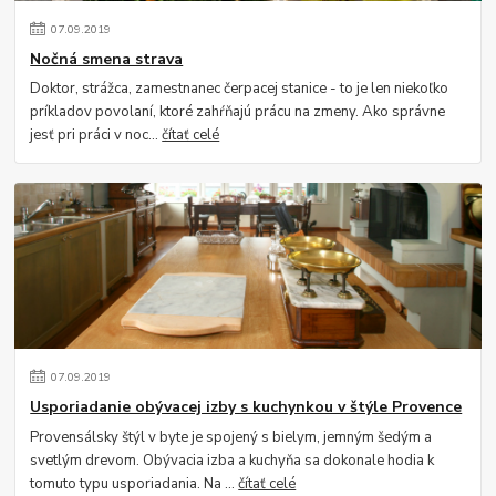
07
.
09
.
2019
Nočná smena strava
Doktor, strážca, zamestnanec čerpacej stanice - to je len niekoľko
príkladov povolaní, ktoré zahŕňajú prácu na zmeny. Ako správne
jesť pri práci v noc...
čítať celé
07
.
09
.
2019
Usporiadanie obývacej izby s kuchynkou v štýle Provence
Provensálsky štýl v byte je spojený s bielym, jemným šedým a
svetlým drevom. Obývacia izba a kuchyňa sa dokonale hodia k
tomuto typu usporiadania. Na ...
čítať celé