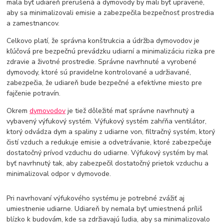
mala byť udiareň prerušená a dymovody by mali byť upravené,
aby sa minimalizovali emisie a zabezpečila bezpečnosť prostredia
a zamestnancov.
Celkovo platí, že správna konštrukcia a údržba dymovodov je
kľúčová pre bezpečnú prevádzku udiarní a minimalizáciu rizika pre
zdravie a životné prostredie. Správne navrhnuté a vyrobené
dymovody, ktoré sú pravidelne kontrolované a udržiavané,
zabezpečia, že udiareň bude bezpečné a efektívne miesto pre
fajčenie potravín.
Okrem
dymovodov
je tiež dôležité mať správne navrhnutý a
vybavený výfukový systém. Výfukový systém zahŕňa ventilátor,
ktorý odvádza dym a spaliny z udiarne von, filtračný systém, ktorý
čistí vzduch a redukuje emisie a odvetrávanie, ktoré zabezpečuje
dostatočný prívod vzduchu do udiarne. Výfukový systém by mal
byť navrhnutý tak, aby zabezpečil dostatočný prietok vzduchu a
minimalizoval odpor v dymovode.
Pri navrhovaní výfukového systému je potrebné zvážiť aj
umiestnenie udiarne. Udiareň by nemala byť umiestnená príliš
blízko k budovám, kde sa zdržiavajú ľudia, aby sa minimalizovalo