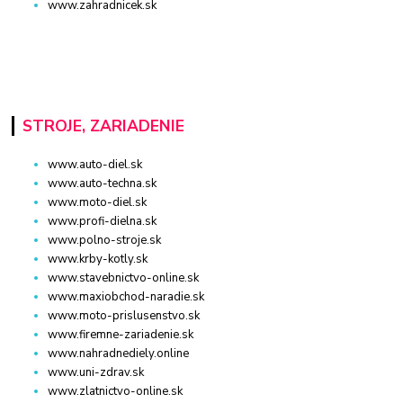
www.zahradnicek.sk
STROJE, ZARIADENIE
www.auto-diel.sk
www.auto-techna.sk
www.moto-diel.sk
www.profi-dielna.sk
www.polno-stroje.sk
www.krby-kotly.sk
www.stavebnictvo-online.sk
www.maxiobchod-naradie.sk
www.moto-prislusenstvo.sk
www.firemne-zariadenie.sk
www.nahradnediely.online
www.uni-zdrav.sk
www.zlatnictvo-online.sk