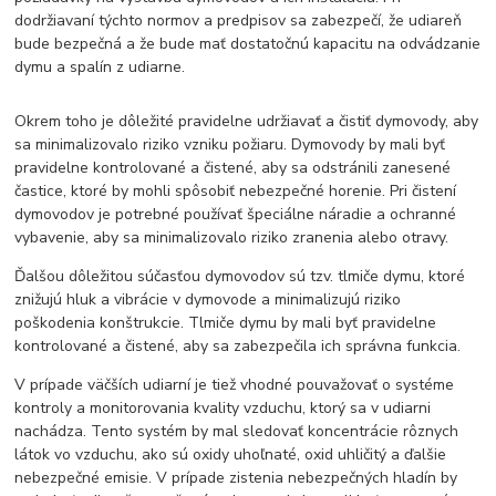
dodržiavaní týchto normov a predpisov sa zabezpečí, že udiareň
bude bezpečná a že bude mať dostatočnú kapacitu na odvádzanie
dymu a spalín z udiarne.
Okrem toho je dôležité pravidelne udržiavať a čistiť dymovody, aby
sa minimalizovalo riziko vzniku požiaru. Dymovody by mali byť
pravidelne kontrolované a čistené, aby sa odstránili zanesené
častice, ktoré by mohli spôsobiť nebezpečné horenie. Pri čistení
dymovodov je potrebné používať špeciálne náradie a ochranné
vybavenie, aby sa minimalizovalo riziko zranenia alebo otravy.
Ďalšou dôležitou súčasťou dymovodov sú tzv. tlmiče dymu, ktoré
znižujú hluk a vibrácie v dymovode a minimalizujú riziko
poškodenia konštrukcie. Tlmiče dymu by mali byť pravidelne
kontrolované a čistené, aby sa zabezpečila ich správna funkcia.
V prípade väčších udiarní je tiež vhodné pouvažovať o systéme
kontroly a monitorovania kvality vzduchu, ktorý sa v udiarni
nachádza. Tento systém by mal sledovať koncentrácie rôznych
látok vo vzduchu, ako sú oxidy uhoľnaté, oxid uhličitý a ďalšie
nebezpečné emisie. V prípade zistenia nebezpečných hladín by