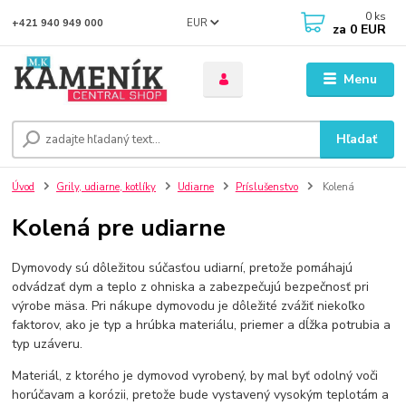
0
ks
EUR
+421 940 949 000
za
0 EUR
Menu
Hľadať
Úvod
Grily, udiarne, kotlíky
Udiarne
Príslušenstvo
Kolená
Kolená pre udiarne
Dymovody sú dôležitou súčasťou udiarní, pretože pomáhajú
odvádzať dym a teplo z ohniska a zabezpečujú bezpečnosť pri
výrobe mäsa. Pri nákupe dymovodu je dôležité zvážiť niekoľko
faktorov, ako je typ a hrúbka materiálu, priemer a dĺžka potrubia a
typ uzáveru.
Materiál, z ktorého je dymovod vyrobený, by mal byť odolný voči
horúčavam a korózii, pretože bude vystavený vysokým teplotám a