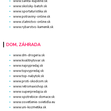
www.sanita-kupelne.sk
www.skolsky-batoh.sk
www.sportaturistika.sk
www.potraviny-online.sk
www.zlatnictvo-online.sk
www.rybarstvo-kamenik.sk
DOM, ZÁHRADA
www.dm-drogeria.sk
www.kvalitnytovar.sk
www.najvypredaj.sk
www.topvypredaj.sk
www.top-nabytok.sk
www.proti-skodcom.sk
www.retromaxishop.sk
www.superpredajca.sk
www.spotrebice-domace.sk
www.osvetlenie-svietidla.eu
www.uni-kozmetika.sk