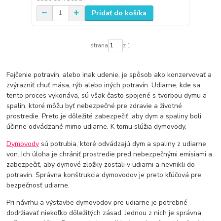
Pridať do košíka
strana
z 1
Fajčenie potravín, alebo inak udenie, je spôsob ako konzervovať a
zvýrazniť chuť mäsa, rýb alebo iných potravín. Udiarne, kde sa
tento proces vykonáva, sú však často spojené s tvorbou dymu a
spalin, ktoré môžu byť nebezpečné pre zdravie a životné
prostredie. Preto je dôležité zabezpečiť, aby dym a spaliny boli
účinne odvádzané mimo udiarne. K tomu slúžia dymovody.
Dymovody
sú potrubia, ktoré odvádzajú dym a spaliny z udiarne
von. Ich úloha je chrániť prostredie pred nebezpečnými emisiami a
zabezpečiť, aby dymové zložky zostali v udiarni a nevnikli do
potravín. Správna konštrukcia dymovodov je preto kľúčová pre
bezpečnosť udiarne.
Pri návrhu a výstavbe dymovodov pre udiarne je potrebné
dodržiavať niekoľko dôležitých zásad. Jednou z nich je správna