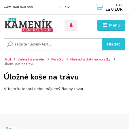
0
ks
EUR
+421 940 949 000
za
0 EUR
Menu
Hľadať
Úvod
Záhradné náradie
Kosačky
Náhradné diely na kosačky
Úložné koše na trávu
Úložné koše na trávu
V tejto kategórii nebol nájdený žiadny tovar.