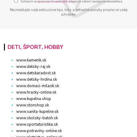
Súhlasím so
spracovaním osobných údajov
za účelom zasielania newslettera.
Nezmeškajte naše exkluzívne tipy, triky a jedinečné ponuky priamo vo vašej
schránke.
DETI, ŠPORT, HOBBY
www.kamenik.sk
www.detsky-raj.sk
www.detskaradost.sk
www.detsky-hrdina.sk
www.domaci-milacik.sk
www.hracky-online.sk
www.kupelna.shop
www.stonshop.sk
www.sanita-kupelne.sk
www.skolsky-batoh.sk
www.sportaturistika.sk
www.potraviny-online.sk