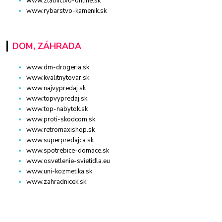
www.zlatnictvo-online.sk
www.rybarstvo-kamenik.sk
DOM, ZÁHRADA
www.dm-drogeria.sk
www.kvalitnytovar.sk
www.najvypredaj.sk
www.topvypredaj.sk
www.top-nabytok.sk
www.proti-skodcom.sk
www.retromaxishop.sk
www.superpredajca.sk
www.spotrebice-domace.sk
www.osvetlenie-svietidla.eu
www.uni-kozmetika.sk
www.zahradnicek.sk