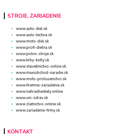
STROJE, ZARIADENIE
www.auto-diel.sk
www.auto-techna.sk
www.moto-diel.sk
www.profi-dielna.sk
www.polno-stroje.sk
www.krby-kotly.sk
www.stavebnictvo-online.sk
www.maxiobchod-naradie.sk
www.moto-prislusenstvo.sk
www.firemne-zariadenie.sk
www.nahradnediely.online
www.uni-zdrav.sk
www.zlatnictvo-online.sk
www.zariadenie-firmy.sk
KONTAKT