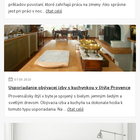
príkladov povolaní, ktoré zahŕňajú prácu na zmeny. Ako správne
jesť pri práci v noc...
čítať celé
07
.
09
.
2019
Usporiadanie obývacej izby s kuchynkou v štýle Provence
Provensálsky štýl v byte je spojený s bielym, jemným šedým a
svetlým drevom. Obývacia izba a kuchyňa sa dokonale hodia k
tomuto typu usporiadania. Na ...
čítať celé