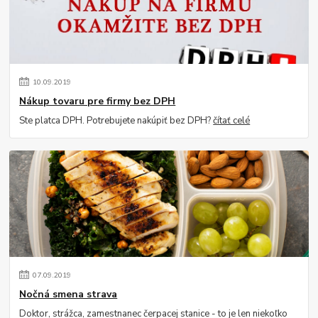
10
.
09
.
2019
Nákup tovaru pre firmy bez DPH
Ste platca DPH. Potrebujete nakúpiť bez DPH?
čítať celé
07
.
09
.
2019
Nočná smena strava
Doktor, strážca, zamestnanec čerpacej stanice - to je len niekoľko