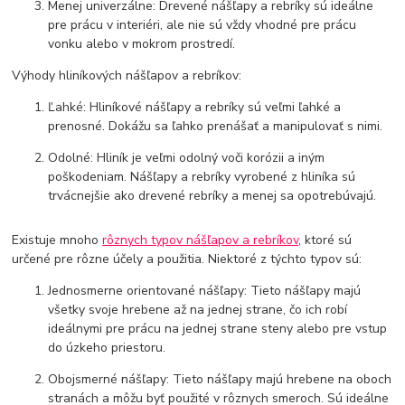
Menej univerzálne: Drevené nášľapy a rebríky sú ideálne
pre prácu v interiéri, ale nie sú vždy vhodné pre prácu
vonku alebo v mokrom prostredí.
Výhody hliníkových nášľapov a rebríkov:
Ľahké: Hliníkové nášľapy a rebríky sú veľmi ľahké a
prenosné. Dokážu sa ľahko prenášať a manipulovať s nimi.
Odolné: Hliník je veľmi odolný voči korózii a iným
poškodeniam. Nášľapy a rebríky vyrobené z hliníka sú
trvácnejšie ako drevené rebríky a menej sa opotrebúvajú.
Existuje mnoho
rôznych typov nášľapov a rebríkov
, ktoré sú
určené pre rôzne účely a použitia. Niektoré z týchto typov sú:
Jednosmerne orientované nášľapy: Tieto nášľapy majú
všetky svoje hrebene až na jednej strane, čo ich robí
ideálnymi pre prácu na jednej strane steny alebo pre vstup
do úzkeho priestoru.
Obojsmerné nášľapy: Tieto nášľapy majú hrebene na oboch
stranách a môžu byť použité v rôznych smeroch. Sú ideálne