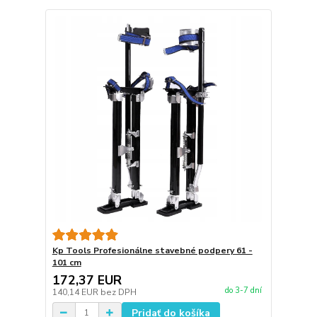
Kp Tools Profesionálne stavebné podpery 61 -
101 cm
172,37 EUR
do 3-7 dní
140,14 EUR
bez DPH
Pridať do košíka