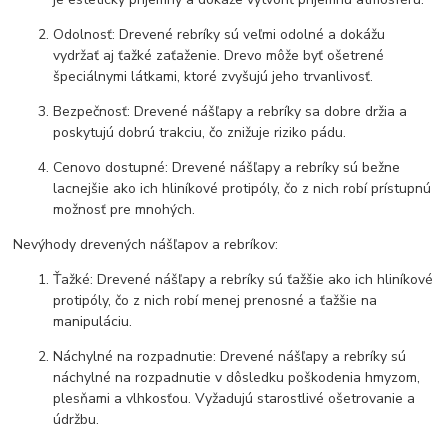
Odolnosť: Drevené rebríky sú veľmi odolné a dokážu
vydržať aj ťažké zaťaženie. Drevo môže byť ošetrené
špeciálnymi látkami, ktoré zvyšujú jeho trvanlivosť.
Bezpečnosť: Drevené nášľapy a rebríky sa dobre držia a
poskytujú dobrú trakciu, čo znižuje riziko pádu.
Cenovo dostupné: Drevené nášľapy a rebríky sú bežne
lacnejšie ako ich hliníkové protipóly, čo z nich robí prístupnú
možnosť pre mnohých.
Nevýhody drevených nášľapov a rebríkov:
Ťažké: Drevené nášľapy a rebríky sú ťažšie ako ich hliníkové
protipóly, čo z nich robí menej prenosné a ťažšie na
manipuláciu.
Náchylné na rozpadnutie: Drevené nášľapy a rebríky sú
náchylné na rozpadnutie v dôsledku poškodenia hmyzom,
plesňami a vlhkosťou. Vyžadujú starostlivé ošetrovanie a
údržbu.