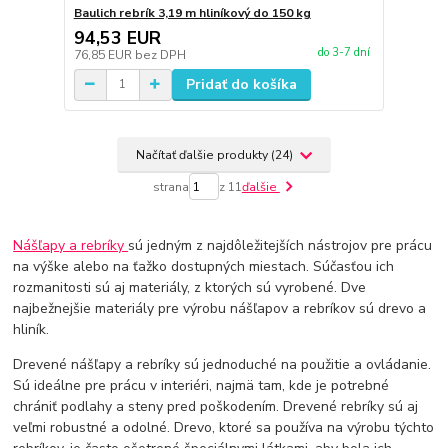
Baulich rebrík 3,19 m hliníkový do 150 kg
94,53 EUR
do 3-7 dní
76,85 EUR
bez DPH
Pridať do košíka
Načítať ďalšie produkty (24)
strana
z 11
ďalšie
Nášľapy a rebríky
sú jedným z najdôležitejších nástrojov pre prácu
na výške alebo na ťažko dostupných miestach. Súčasťou ich
rozmanitosti sú aj materiály, z ktorých sú vyrobené. Dve
najbežnejšie materiály pre výrobu nášľapov a rebríkov sú drevo a
hliník.
Drevené nášľapy a rebríky sú jednoduché na použitie a ovládanie.
Sú ideálne pre prácu v interiéri, najmä tam, kde je potrebné
chrániť podlahy a steny pred poškodením. Drevené rebríky sú aj
veľmi robustné a odolné. Drevo, ktoré sa používa na výrobu týchto