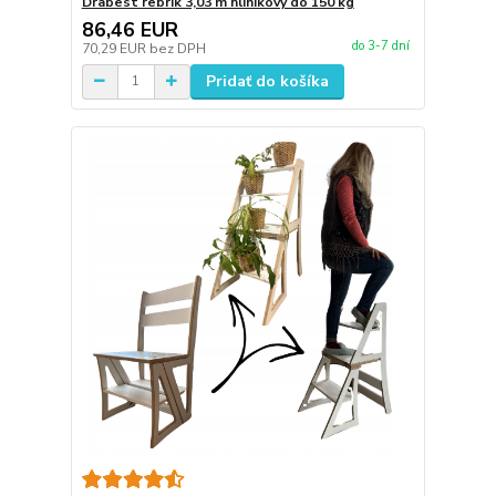
Drabest rebrík 3,03 m hliníkový do 150 kg
86,46 EUR
do 3-7 dní
70,29 EUR
bez DPH
Pridať do košíka