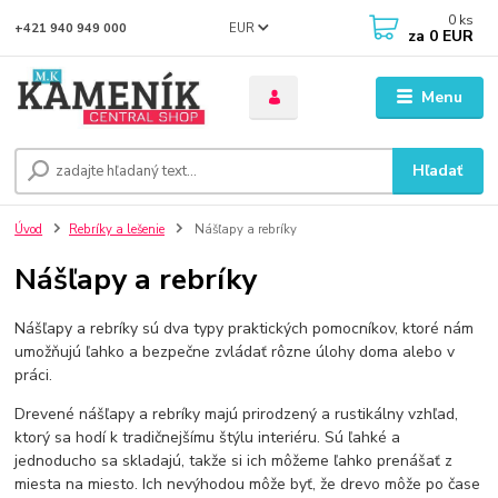
0
ks
EUR
+421 940 949 000
za
0 EUR
Menu
Hľadať
Úvod
Rebríky a lešenie
Nášľapy a rebríky
Nášľapy a rebríky
Nášľapy a rebríky sú dva typy praktických pomocníkov, ktoré nám
umožňujú ľahko a bezpečne zvládať rôzne úlohy doma alebo v
práci.
Drevené nášľapy a rebríky majú prirodzený a rustikálny vzhľad,
ktorý sa hodí k tradičnejšímu štýlu interiéru. Sú ľahké a
jednoducho sa skladajú, takže si ich môžeme ľahko prenášať z
miesta na miesto. Ich nevýhodou môže byť, že drevo môže po čase