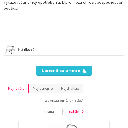
vykazovať známky opotrebenia, ktoré môžu ohroziť bezpečnosť pri
používaní.
Hliníkové
Upresniť parametre
Najnovšie
Najlacnejšie
Najdrahšie
Zobrazujem 1-24 z 257
strana
z 11
ďalšie