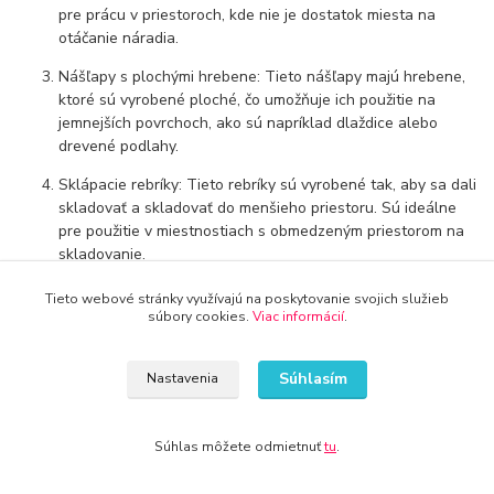
pre prácu v priestoroch, kde nie je dostatok miesta na
otáčanie náradia.
Nášľapy s plochými hrebene: Tieto nášľapy majú hrebene,
ktoré sú vyrobené ploché, čo umožňuje ich použitie na
jemnejších povrchoch, ako sú napríklad dlaždice alebo
drevené podlahy.
Sklápacie rebríky: Tieto rebríky sú vyrobené tak, aby sa dali
skladovať a skladovať do menšieho priestoru. Sú ideálne
pre použitie v miestnostiach s obmedzeným priestorom na
skladovanie.
Teleskopické rebríky: Tieto rebríky majú viacero častí, ktoré
Tieto webové stránky využívajú na poskytovanie svojich služieb
sa môžu vysúvať a zasúvať do seba, čo z nich robí veľmi
súbory cookies.
Viac informácií
.
prenosné a pohodlné pre prácu na rôznych výškach.
Rebríky s plošinami: Tieto rebríky majú integrované plošiny,
Súhlasím
Nastavenia
ktoré umožňujú používateľovi stáť a pracovať v pohodlnom
postavení na určitej výške. Sú ideálne pre prácu, ktorá
vyžaduje dlhšiu dobu v stoji.
Súhlas môžete odmietnuť
tu
.
Rebríky na schody: Tieto rebríky majú konštrukciu, ktorá