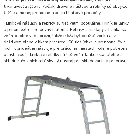
rebríkov, je často ošetrené špeciálnymi látkami, aby bola ich
trvanlivosť zvýšená. Avšak, drevené nášľapy a rebríky sú obvykle
ťažšie a menej prenosné ako ich hliníkové protipóly.
Hliníkové nášľapy a rebríky sú tiež veľmi populárne. Hliník je ľahký
a pritom extrémne pevný materiál. Rebríky a nášľapy z hliníka sú
veľmi odolné voči korózii, takže môžu byť použité vonku aj v
daždivom alebo vlhkém prostredí. Sú tiež ľahké a prenosné, čo z
nich robí ideálne nástroje pre prácu na miestach, kde je potrebná
pohyblivosť. Hliníkové rebríky sú tiež veľmi ľahko skladateľné a
skladné, čo z nich robí skvelý nástroj pre skladovanie a prepravu.