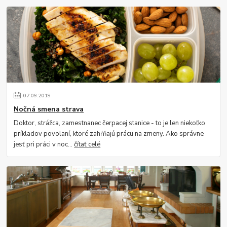
07
.
09
.
2019
Nočná smena strava
Doktor, strážca, zamestnanec čerpacej stanice - to je len niekoľko
príkladov povolaní, ktoré zahŕňajú prácu na zmeny. Ako správne
jesť pri práci v noc...
čítať celé