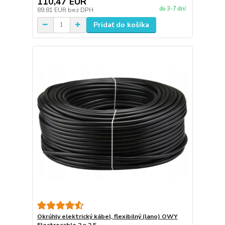
110,47 EUR
do 3-7 dní
89,81 EUR
bez DPH
Pridať do košíka
Okrúhly elektrický kábel, flexibilný (lano) OWY