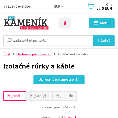
0
ks
EUR
+421 940 949 000
za
0 EUR
Menu
Hľadať
Úvod
Elektrina a príslušenstvo
Izolačné rúrky a káble
Izolačné rúrky a káble
Upresniť parametre
Najnovšie
Najlacnejšie
Najdrahšie
Zobrazujem 1-24 z 205
strana
z 9
ďalšie