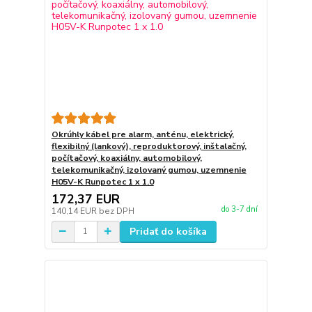
Okrúhly kábel pre alarm, anténu, elektrický,
flexibilný (lankový), reproduktorový, inštalačný,
počítačový, koaxiálny, automobilový,
telekomunikačný, izolovaný gumou, uzemnenie
H05V-K Runpotec 1 x 1.0
172,37 EUR
do 3-7 dní
140,14 EUR
bez DPH
Pridať do košíka