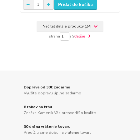
Pridať do košíka
Načítať ďalšie produkty (24)
strana
z 9
ďalšie
Doprava od 30€ zadarmo
Využite dopravu úplne zadarmo
8 rokov na trhu
Značka Kameník Vás presvedčí o kvalite
30 dní na vrátenie tovaru
Predĺžili sme dobu na vrátenie tovaru