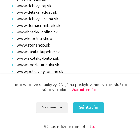
www.detsky-raj.sk
www.detskaradost.sk
www.detsky-hrdina.sk
www.domaci-milacik.sk
www.hracky-online.sk
www.kupelna.shop
www.stonshop.sk
www.sanita-kupelne.sk
www.skolsky-batoh.sk
www.sportaturistika.sk
www.potraviny-online.sk
www.zlatnictvo-online.sk
www.rybarstvo-kamenik.sk
Tieto webové stránky využívajú na poskytovanie svojich služieb
súbory cookies.
Viac informácií
.
DOM, ZÁHRADA
Súhlasím
Nastavenia
www.dm-drogeria.sk
Súhlas môžete odmietnuť
tu
.
www.kvalitnytovar.sk
www.najvypredaj.sk