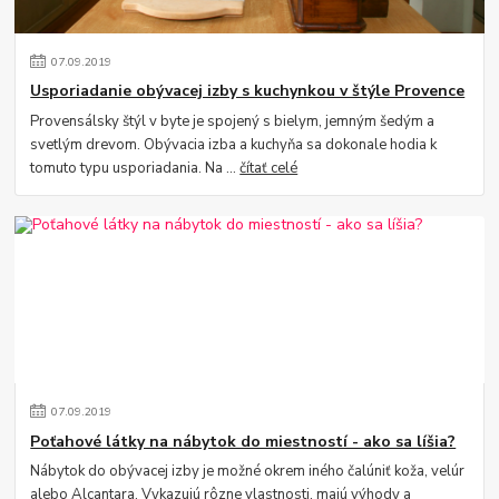
07
.
09
.
2019
Usporiadanie obývacej izby s kuchynkou v štýle Provence
Provensálsky štýl v byte je spojený s bielym, jemným šedým a
svetlým drevom. Obývacia izba a kuchyňa sa dokonale hodia k
tomuto typu usporiadania. Na ...
čítať celé
07
.
09
.
2019
Poťahové látky na nábytok do miestností - ako sa líšia?
Nábytok do obývacej izby je možné okrem iného čalúniť koža, velúr
alebo Alcantara. Vykazujú rôzne vlastnosti, majú výhody a