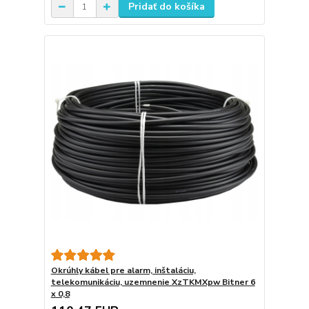
Pridať do košíka
Okrúhly kábel pre alarm, inštaláciu,
telekomunikáciu, uzemnenie XzTKMXpw Bitner 6
x 0,8