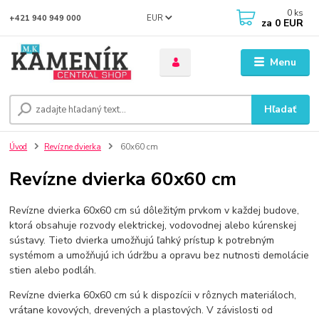
0
ks
EUR
+421 940 949 000
za
0 EUR
Menu
Hľadať
Úvod
Revízne dvierka
60x60 cm
Revízne dvierka 60x60 cm
Revízne dvierka 60x60 cm sú dôležitým prvkom v každej budove,
ktorá obsahuje rozvody elektrickej, vodovodnej alebo kúrenskej
sústavy. Tieto dvierka umožňujú ľahký prístup k potrebným
systémom a umožňujú ich údržbu a opravu bez nutnosti demolácie
stien alebo podláh.
Revízne dvierka 60x60 cm sú k dispozícii v rôznych materiáloch,
vrátane kovových, drevených a plastových. V závislosti od