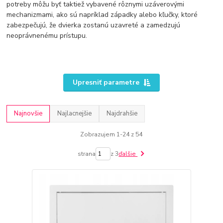
potreby môžu byť taktiež vybavené rôznymi uzáverovými
mechanizmami, ako sú napríklad západky alebo kľučky, ktoré
zabezpečujú, že dvierka zostanú uzavreté a zamedzujú
neoprávnenému prístupu.
Upresniť parametre
Najnovšie
Najlacnejšie
Najdrahšie
Zobrazujem 1-24 z 54
strana
z 3
ďalšie