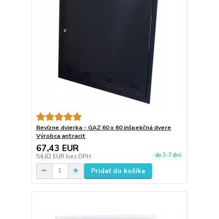
Revízne dvierka - GAZ 60 x 60 inšpekčná dvere
Výrobca antracit
67,43 EUR
do 3-7 dní
54,82 EUR
bez DPH
Pridať do košíka