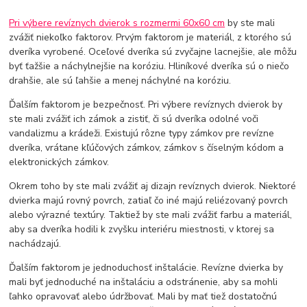
Pri výbere revíznych dvierok s rozmermi 60x60 cm
by ste mali
zvážiť niekoľko faktorov. Prvým faktorom je materiál, z ktorého sú
dveríka vyrobené. Oceľové dveríka sú zvyčajne lacnejšie, ale môžu
byť ťažšie a náchylnejšie na koróziu. Hliníkové dveríka sú o niečo
drahšie, ale sú ľahšie a menej náchylné na koróziu.
Ďalším faktorom je bezpečnosť. Pri výbere revíznych dvierok by
ste mali zvážiť ich zámok a zistiť, či sú dveríka odolné voči
vandalizmu a krádeži. Existujú rôzne typy zámkov pre revízne
dveríka, vrátane kľúčových zámkov, zámkov s číselným kódom a
elektronických zámkov.
Okrem toho by ste mali zvážiť aj dizajn revíznych dvierok. Niektoré
dvierka majú rovný povrch, zatiaľ čo iné majú reliézovaný povrch
alebo výrazné textúry. Taktiež by ste mali zvážiť farbu a materiál,
aby sa dveríka hodili k zvyšku interiéru miestnosti, v ktorej sa
nachádzajú.
Ďalším faktorom je jednoduchosť inštalácie. Revízne dvierka by
mali byť jednoduché na inštaláciu a odstránenie, aby sa mohli
ľahko opravovať alebo údržbovať. Mali by mať tiež dostatočnú