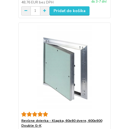
do 3-7 dní
48,76 EUR
bez DPH
Pridať do košíka
Revízne dvierka - Klapka, 60x60 dvere, 600x600
Double G-K