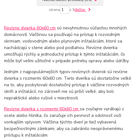
strana
z 3
ďalšie
Revízne dvierka 60x60 cm
sú nevyhnutnou súčasťou mnohých
domácností. Väčšinou sa používajú na prístup k rozvodným
skriniam, vodovodným alebo plynovým inštaláciám, ktoré sa
nachádzajú v stene alebo pod podlahou. Revízne dvierka
umožňujú rýchly a jednoduchý prístup k týmto inštaláciám, čo
môže byť veľmi užitočné v prípade potreby opravy alebo údržby.
Jedným z najpopulárnejších typov revíznych dvierok sú revízne
dvierka s rozmermi 60x60 cm. Tieto dveríka sú dostatočne veľké
na to, aby poskytovali dostatočný prístup k väčšine rozvodných
skríň a inštalácií, no zároveň nie sú príliš veľké, aby boli
nepraktické alebo rušivé v miestnosti.
Revízne dvierka s rozmermi 60x60 cm
sa zvyčajne vyrábajú z
ocele alebo hliníka, čo zaručuje ich pevnosť a odolnosť voči
vonkajším vplyvom. Väčšina týchto dverí je tiež vybavená
bezpečnostnými zámkami, aby sa zabránilo neoprávnenému
prístupu k inštaláciám.