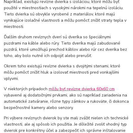
Napríklad, existujú revízne dvierka s izoláciou, ktoré môžu byť
použité v miestnostiach s vysokými nárokmi na tepelnú izoláciu.
Tieto dvierka sú obvykle vyrobené z materiálov, ktoré majú
vynikajúce izolačné vlastnosti a môžu pomôcť znížiť straty tepla v
miestnosti.
Ďalším druhom revíznych dverí sú dveríka so špeciálnymi
puzdrami na káble alebo rúry. Tieto dveríka majú zabudované
puzdrá, ktoré umožňujú prechod káblov alebo rúr cez dveríka bez
toho, aby bolo nutné ich odpojiť alebo prerušiť.
Okrem toho existujú revízne dvierka s dvojitými stenami, ktoré
môžu pomôcť znížiť hluk a izolovať miestnosti pred vonkajšími
vplyvmi.
V niektorých prípadoch
môžu byť revízne dvierka 60x60 cm
vybavené aj dodatočnými prvkami, ako sú napríklad zariadenia na
automatické zatváranie, rôzne typy zámkov a rukoväte, či dokonca
bezpečnostné kamery alebo senzory.
Pri výbere revíznych dvierok by ste mali zvážiť nielen ich technické
vlastnosti, ale aj spôsob ich použitia. Je dôležité zvoliť vhodný typ
dvierok pre konkrétny účel a zabezpečiť ich správne inštalovanie