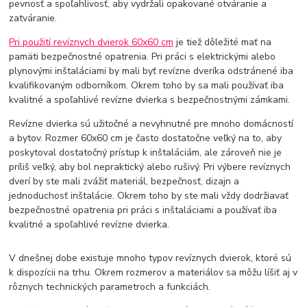
pevnosť a spoľahlivosť, aby vydržali opakované otváranie a
zatváranie.
Pri použití revíznych dvierok 60x60 cm
je tiež dôležité mať na
pamäti bezpečnostné opatrenia. Pri práci s elektrickými alebo
plynovými inštaláciami by mali byť revízne dveríka odstránené iba
kvalifikovaným odborníkom. Okrem toho by sa mali používať iba
kvalitné a spoľahlivé revízne dvierka s bezpečnostnými zámkami.
Revízne dvierka sú užitočné a nevyhnutné pre mnoho domácností
a bytov. Rozmer 60x60 cm je často dostatočne veľký na to, aby
poskytoval dostatočný prístup k inštaláciám, ale zároveň nie je
príliš veľký, aby bol nepraktický alebo rušivý. Pri výbere revíznych
dverí by ste mali zvážiť materiál, bezpečnosť, dizajn a
jednoduchosť inštalácie. Okrem toho by ste mali vždy dodržiavať
bezpečnostné opatrenia pri práci s inštaláciami a používať iba
kvalitné a spoľahlivé revízne dvierka.
V dnešnej dobe existuje mnoho typov revíznych dvierok, ktoré sú
k dispozícii na trhu. Okrem rozmerov a materiálov sa môžu líšiť aj v
rôznych technických parametroch a funkciách.