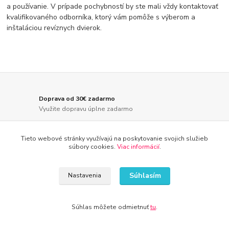
a používanie. V prípade pochybností by ste mali vždy kontaktovať
kvalifikovaného odborníka, ktorý vám pomôže s výberom a
inštaláciou revíznych dvierok.
Doprava od 30€ zadarmo
Využite dopravu úplne zadarmo
8 rokov na trhu
Tieto webové stránky využívajú na poskytovanie svojich služieb
Značka Kameník Vás presvedčí o kvalite
súbory cookies.
Viac informácií
.
30 dní na vrátenie tovaru
Predĺžili sme dobu na vrátenie tovaru
Súhlasím
Nastavenia
Rýchle doručenie tovaru
Vaša spokojnosť je pre nás prvoradá
Súhlas môžete odmietnuť
tu
.