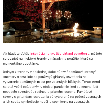
Ak hľadáte ďalšiu
inšpiráciu na využitie girland osvetlenia
, môžete
sa pozrieť na niektoré trendy a nápady na použitie, ktoré sú
momentálne populárne.
Jedným z trendov v poslednej dobe sú tzv. "pamäťové stromy"
(memory trees), kde sa používajú girlandy osvetlenia na
vytvorenie pamätných miest pre zosnulých blízkych. Tento trend
sa stal veľmi obľúbeným v období pandémie, keď sa mnoho ľudí
nevedelo stretávať s rodinou a priateľmi osobne. Pamäťové
stromy s girlandami osvetlenia sú vytvorené na počesť zosnulých
a ich svetlo symbolizuje naději a spomienky na zosnulých.