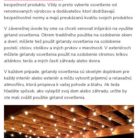
bezpečnosť produktu. Vždy si preto vyberte osvetlenie od
renomovaných výrobcov a dodávateľov, ktorí dodržiavajú
bezpečnostné normy a majú preukázanú kvalitu svojich produktov.
V záverečnej úvode by sme sa chceli venovať inšpirácii na využitie
girland osvetlenia. Okrem tradičného použitia na ozdobenie okien
a dverí, môžete tiež použiť girlandy osvetlenia na ozdobenie
postelí, stolov, stolíkov a iných prvkov v miestnosti. V exteriéroch
môžete girlandy osvetlenia použiť na ozdobenie stromov, kríkov,
altánkov, terás a iných častí záhrady alebo dvora.
V každom prípade, girlandy osvetlenia sú skvelým doplnkom pre
každý interiér alebo exteriér a môžu vytvoriť príjemnú a relaxačnú
atmosféru, ktorá prispieva k vašej pohode a blahu. Ak teda
hľadáte spôsob, ako vylepšiť svoj dom alebo záhradu, určite by
ste mali zvážiť použitie girland osvetlenia.