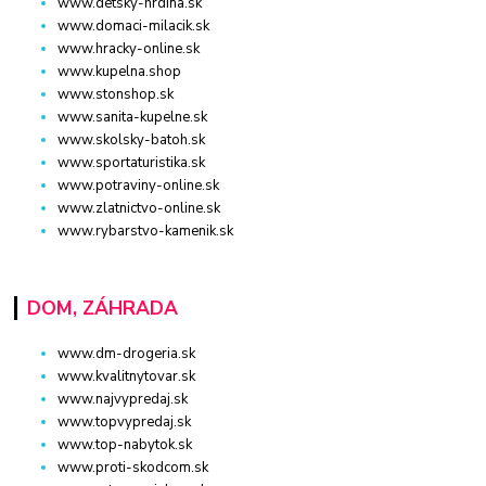
www.detsky-hrdina.sk
www.domaci-milacik.sk
www.hracky-online.sk
www.kupelna.shop
www.stonshop.sk
www.sanita-kupelne.sk
www.skolsky-batoh.sk
www.sportaturistika.sk
www.potraviny-online.sk
www.zlatnictvo-online.sk
www.rybarstvo-kamenik.sk
DOM, ZÁHRADA
www.dm-drogeria.sk
www.kvalitnytovar.sk
www.najvypredaj.sk
www.topvypredaj.sk
www.top-nabytok.sk
www.proti-skodcom.sk