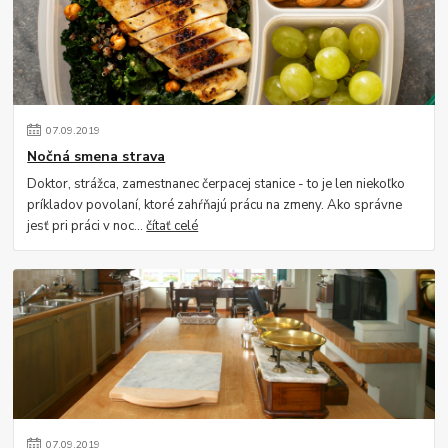
07
.
09
.
2019
Nočná smena strava
Doktor, strážca, zamestnanec čerpacej stanice - to je len niekoľko
príkladov povolaní, ktoré zahŕňajú prácu na zmeny. Ako správne
jesť pri práci v noc...
čítať celé
07
.
09
.
2019