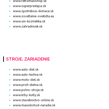
www.retromaxishop.sk
www.superpredajca.sk
www.spotrebice-domace.sk
www.osvetlenie-svietidla.eu
www.uni-kozmetika.sk
www.zahradnicek.sk
STROJE, ZARIADENIE
www.auto-diel.sk
www.auto-techna.sk
www.moto-diel.sk
www.profi-dielna.sk
www.polno-stroje.sk
www.krby-kotly.sk
www.stavebnictvo-online.sk
www.maxiobchod-naradie.sk