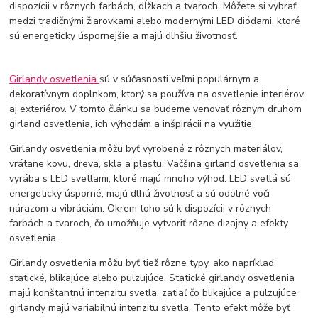
dispozícii v rôznych farbách, dĺžkach a tvaroch. Môžete si vybrať
medzi tradičnými žiarovkami alebo modernými LED diódami, ktoré
sú energeticky úspornejšie a majú dlhšiu životnosť.
Girlandy osvetlenia
sú v súčasnosti veľmi populárnym a
dekoratívnym doplnkom, ktorý sa používa na osvetlenie interiérov
aj exteriérov. V tomto článku sa budeme venovať rôznym druhom
girland osvetlenia, ich výhodám a inšpirácii na využitie.
Girlandy osvetlenia môžu byť vyrobené z rôznych materiálov,
vrátane kovu, dreva, skla a plastu. Väčšina girland osvetlenia sa
vyrába s LED svetlami, ktoré majú mnoho výhod. LED svetlá sú
energeticky úsporné, majú dlhú životnosť a sú odolné voči
nárazom a vibráciám. Okrem toho sú k dispozícii v rôznych
farbách a tvaroch, čo umožňuje vytvoriť rôzne dizajny a efekty
osvetlenia.
Girlandy osvetlenia môžu byť tiež rôzne typy, ako napríklad
statické, blikajúce alebo pulzujúce. Statické girlandy osvetlenia
majú konštantnú intenzitu svetla, zatiaľ čo blikajúce a pulzujúce
girlandy majú variabilnú intenzitu svetla. Tento efekt môže byť