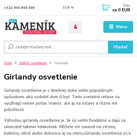
0
ks
EUR
+421 940 949 000
za
0 EUR
Menu
Hľadať
Úvod
Svetlá, osvetlenie
Girlandy
Girlandy osvetlenie
Girlandy osvetlenie je v dnešnej dobe veľmi populárnym
spôsobom, ako ozdobiť dom či byt. Tieto svetelné reťaze sa
využívajú nielen počas Vianoc, ale aj na oslavy a rôzne iné
príležitosti.
Výhodou girlandy osvetlenia je, že sú veľmi flexibilné a dajú sa
umiestniť takmer kdekoľvek. Môžete ich zavesiť na stromy,
balkóny, okná alebo dokonca aj na stenu.Girlandy osvetlenia sú k