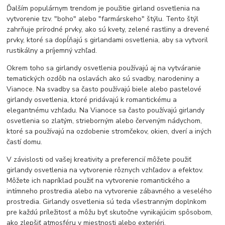
Ďalším populárnym trendom je použitie girland osvetlenia na
vytvorenie tzv. "boho" alebo "farmárskeho" štýlu. Tento štýl
zahrňuje prírodné prvky, ako sú kvety, zelené rastliny a drevené
prvky, ktoré sa dopĺňajú s girlandami osvetlenia, aby sa vytvoril
rustikálny a príjemný vzhľad.
Okrem toho sa girlandy osvetlenia používajú aj na vytváranie
tematických ozdôb na oslavách ako sú svadby, narodeniny a
Vianoce. Na svadby sa často používajú biele alebo pastelové
girlandy osvetlenia, ktoré pridávajú k romantickému a
elegantnému vzhľadu. Na Vianoce sa často používajú girlandy
osvetlenia so zlatým, strieborným alebo červeným nádychom,
ktoré sa používajú na ozdobenie stromčekov, okien, dverí a iných
častí domu.
V závislosti od vašej kreativity a preferencií môžete použiť
girlandy osvetlenia na vytvorenie rôznych vzhľadov a efektov.
Môžete ich napríklad použiť na vytvorenie romantického a
intímneho prostredia alebo na vytvorenie zábavného a veselého
prostredia. Girlandy osvetlenia sú teda všestranným doplnkom
pre každú príležitosť a môžu byť skutočne vynikajúcim spôsobom,
ako zlepšiť atmosféru v miestnosti alebo exteriéri.