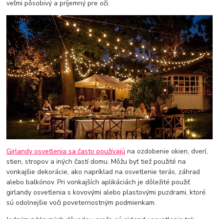
veľmi pôsobivý a príjemný pre oči.
Girlandy osvetlenia sa často používajú
na ozdobenie okien, dverí,
stien, stropov a iných častí domu. Môžu byť tiež použité na
vonkajšie dekorácie, ako napríklad na osvetlenie terás, záhrad
alebo balkónov. Pri vonkajších aplikáciách je dôležité použiť
girlandy osvetlenia s kovovými alebo plastovými puzdrami, ktoré
sú odolnejšie voči poveternostným podmienkam.