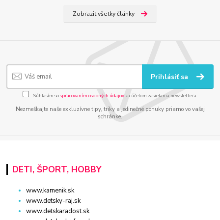
Zobraziť všetky články
Prihlásiť sa
Súhlasím so
spracovaním osobných údajov
za účelom zasielania newslettera.
Nezmeškajte naše exkluzívne tipy, triky a jedinečné ponuky priamo vo vašej
schránke.
DETI, ŠPORT, HOBBY
www.kamenik.sk
www.detsky-raj.sk
www.detskaradost.sk