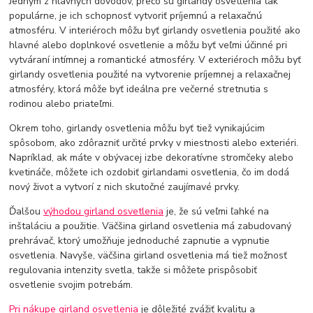
Jedným z hlavných dôvodov, prečo sú girlandy osvetlenia tak
populárne, je ich schopnosť vytvoriť príjemnú a relaxačnú
atmosféru. V interiéroch môžu byť girlandy osvetlenia použité ako
hlavné alebo doplnkové osvetlenie a môžu byť veľmi účinné pri
vytváraní intímnej a romantické atmosféry. V exteriéroch môžu byť
girlandy osvetlenia použité na vytvorenie príjemnej a relaxačnej
atmosféry, ktorá môže byť ideálna pre večerné stretnutia s
rodinou alebo priateľmi.
Okrem toho, girlandy osvetlenia môžu byť tiež vynikajúcim
spôsobom, ako zdôrazniť určité prvky v miestnosti alebo exteriéri.
Napríklad, ak máte v obývacej izbe dekoratívne stromčeky alebo
kvetináče, môžete ich ozdobiť girlandami osvetlenia, čo im dodá
nový život a vytvorí z nich skutočné zaujímavé prvky.
Ďalšou
výhodou girland osvetlenia
je, že sú veľmi ľahké na
inštaláciu a použitie. Väčšina girland osvetlenia má zabudovaný
prehrávač, ktorý umožňuje jednoduché zapnutie a vypnutie
osvetlenia. Navyše, väčšina girland osvetlenia má tiež možnosť
regulovania intenzity svetla, takže si môžete prispôsobiť
osvetlenie svojim potrebám.
Pri nákupe girland osvetlenia
je dôležité zvážiť kvalitu a