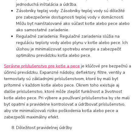
jednoduchá inštalácia a údržba.
Zásobníky teplej vody: Zásobníky teplej vody sú dôležité
pre zabezpečenie dostupnosti teplej vody v domácnosti.
Môžu byť nainštalované ako súčasť kotle alebo pece alebo
ako samostatné zariadenie.
Regulačné zariadenia: Regulačné zariadenia slúžia na
reguláciu teploty vody alebo plynu v kotle alebo pece. Ich
úlohou je minimalizovať spotrebu energie a zabezpečiť
optimálnu prevádzku kotla alebo pece.
Správne príslušenstvo pre kotle a pece
je kľúčové pre bezpečnú a
účinnú prevádzku. Expanzné nádoby, deflektory, filtre, ventily a
termostaty sú základnými príslušenstvom, ktoré by mali byť
prítomné v každom kotle alebo pece. Okrem toho existuje aj
ďalšie príslušenstvo, ktoré môže zlepšiť funkčnosť a životnosť
kotle alebo pece. Pri výbere a používaní príslušenstva by ste mali
byť opatrní a pravidelne kontrolovať a údržbovať príslušenstvo,
aby ste minimalizovali riziko poškodenia kotla alebo pece a
zabezpečili maximálny efekt.
Dôležitosť pravidelnej údržby