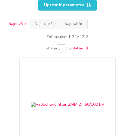
Upresniť parametre
Najnovšie
Najlacnejšie
Najdrahšie
Zobrazujem 1-24 z 1218
strana
z 51
ďalšie