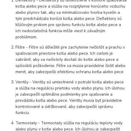
Deflektory - Deflektory sú umiestnené v komore spaľovania
kotla alebo pece a slúžia na rozptýlenie horúceho vzduchu
alebo plynov tak, aby sa minimalizovalo tvorba kyselín a
tým predchádzalo korózii kotla alebo pece. Deflektory sú
kľúčovým prvkom pre správnu funkciu kotle alebo pece a
ich nedostatočná funkcia môže viesť k závažným
problémom.
Filtre - Filtre sú dôležité pre zachytenie nečistôt a prachu v
spaľovacom priestore kotla alebo pece. Ich cieľom je
zabrániť, aby sa nečistoty dostali do kotle alebo pece a
spôsobili poškodenie. Filtre sa musia pravidelne čistiť alebo
meniť, aby zabezpečili efektívnu ochranu kotla alebo pece.
Ventily - Ventily sú umiestnené v potrubí kotla alebo pece
a slúžia na reguláciu prietoku vody alebo plynu. Ich úlohou
je zabezpečiť optimálne podmienky pre spaľovanie a
prevádzku kotla alebo pece. Ventily musia byť pravidelne
kontrolované a údržbované, aby zabezpečili správnu
funkciu.
Termostaty - Termostaty slúžia na reguláciu teploty vody
alebo plynu v kotle alebo pece. Ich úlohou je zabezpečiť