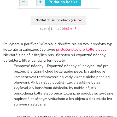
Pridať do košíka
Načítať ďalšie produkty (24)
strana
z 51
ďalšie
Pri výbere a používaní kúrenia je dôležité nielen zvoliť správny typ
kotle ale aj zabezpečiť správne
príslušenstvo pre kotle a pece.
Niektoré z najdôležitejších príslušenstva sú expanzné nádoby,
deflektory, filtre, ventily a termostaty.
Expanzné nádoby - Expanzné nádoby sú nevyhnutné pre
bezpečný a účinný chod kotla alebo pece. Ich úlohou je
kompenzovať rozťahovanie sa vody v kotle alebo pece pri
ohrievaní. Ak by neboli použité, tlak v systéme by sa
zvyšoval a v konečnom dôsledku by mohlo dôjsť k
poškodeniu kotla alebo pece. Expanzné nádoby sú zvyčajne
naplnené stlačeným vzduchom a ich objem a tlak musia byť
správne nastavené.