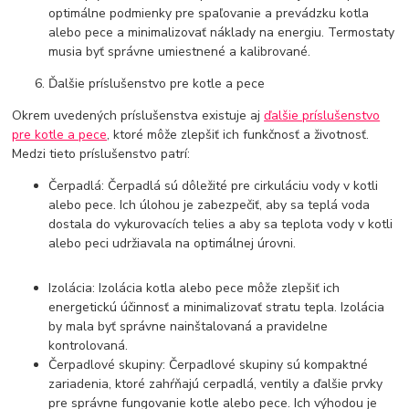
optimálne podmienky pre spaľovanie a prevádzku kotla
alebo pece a minimalizovať náklady na energiu. Termostaty
musia byť správne umiestnené a kalibrované.
Ďalšie príslušenstvo pre kotle a pece
Okrem uvedených príslušenstva existuje aj
ďalšie príslušenstvo
pre kotle a pece
, ktoré môže zlepšiť ich funkčnosť a životnosť.
Medzi tieto príslušenstvo patrí:
Čerpadlá: Čerpadlá sú dôležité pre cirkuláciu vody v kotli
alebo pece. Ich úlohou je zabezpečiť, aby sa teplá voda
dostala do vykurovacích telies a aby sa teplota vody v kotli
alebo peci udržiavala na optimálnej úrovni.
Izolácia: Izolácia kotla alebo pece môže zlepšiť ich
energetickú účinnosť a minimalizovať stratu tepla. Izolácia
by mala byť správne nainštalovaná a pravidelne
kontrolovaná.
Čerpadlové skupiny: Čerpadlové skupiny sú kompaktné
zariadenia, ktoré zahŕňajú cerpadlá, ventily a ďalšie prvky
pre správne fungovanie kotle alebo pece. Ich výhodou je