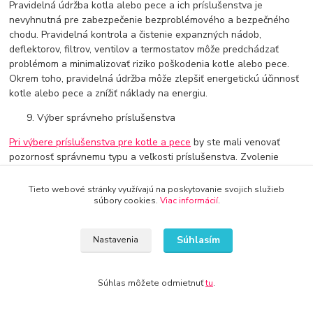
Pravidelná údržba kotla alebo pece a ich príslušenstva je
nevyhnutná pre zabezpečenie bezproblémového a bezpečného
chodu. Pravidelná kontrola a čistenie expanzných nádob,
deflektorov, filtrov, ventilov a termostatov môže predchádzať
problémom a minimalizovať riziko poškodenia kotle alebo pece.
Okrem toho, pravidelná údržba môže zlepšiť energetickú účinnosť
kotle alebo pece a znížiť náklady na energiu.
Výber správneho príslušenstva
Pri výbere príslušenstva pre kotle a pece
by ste mali venovať
pozornosť správnemu typu a veľkosti príslušenstva. Zvolenie
nesprávneho typu alebo veľkosti môže spôsobiť problémy a
poškodenie kotle alebo pece. Preto by ste mali venovať pozornosť
Tieto webové stránky využívajú na poskytovanie svojich služieb
návodu na použitie kotle alebo pece a zvoliť príslušenstvo, ktoré
súbory cookies.
Viac informácií
.
je odporúčané výrobcom.
Príslušenstvo pre kotle a pece je kľúčové pre ich bezproblémovú a
Súhlasím
Nastavenia
bezpečnú prevádzku. Expanzné nádoby, deflektory, filtre, ventily a
termostaty sú základnými príslušenstvom, ktoré by mali byť
prítomné v každom kotle alebo pece. Okrem toho, existuje aj
Súhlas môžete odmietnuť
tu
.
ďalšie príslušenstvo, ktoré môže zlepšiť funkčnosť a životnosť