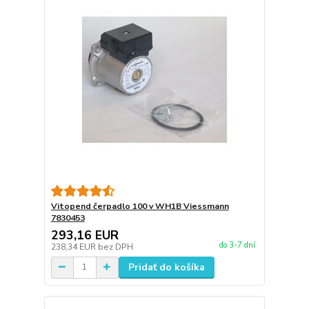
Vitopend čerpadlo 100 v WH1B Viessmann
7830453
293,16 EUR
do 3-7 dní
238,34 EUR
bez DPH
Pridať do košíka