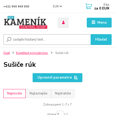
0
ks
EUR
+421 940 949 000
za
0 EUR
Menu
Hľadať
Úvod
Kúpeľňové príslušenstvo
Sušiče rúk
Sušiče rúk
Upresniť parametre
Najnovšie
Najlacnejšie
Najdrahšie
Zobrazujem 1-7 z 7
strana
z 1