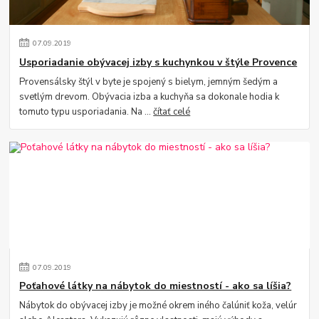
07
.
09
.
2019
Usporiadanie obývacej izby s kuchynkou v štýle Provence
Provensálsky štýl v byte je spojený s bielym, jemným šedým a
svetlým drevom. Obývacia izba a kuchyňa sa dokonale hodia k
tomuto typu usporiadania. Na ...
čítať celé
07
.
09
.
2019
Poťahové látky na nábytok do miestností - ako sa líšia?
Nábytok do obývacej izby je možné okrem iného čalúniť koža, velúr