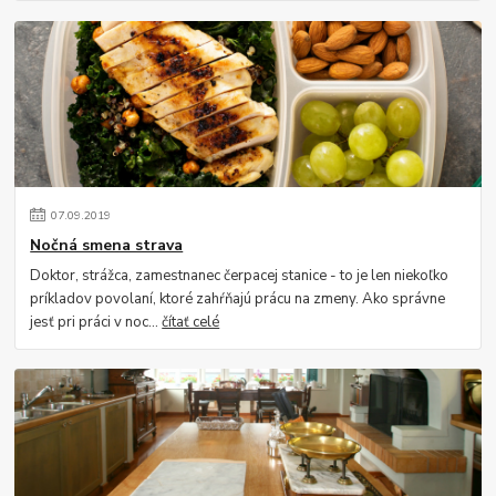
07
.
09
.
2019
Nočná smena strava
Doktor, strážca, zamestnanec čerpacej stanice - to je len niekoľko
príkladov povolaní, ktoré zahŕňajú prácu na zmeny. Ako správne
jesť pri práci v noc...
čítať celé