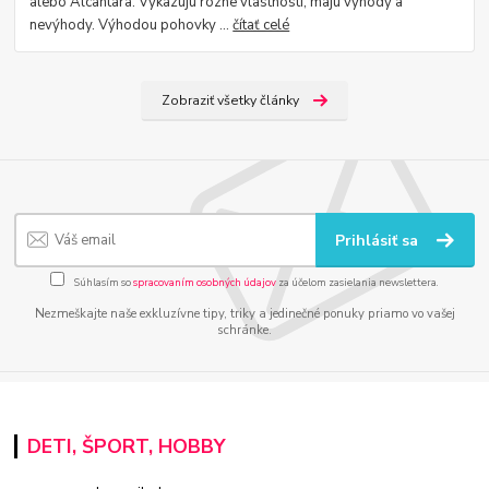
alebo Alcantara. Vykazujú rôzne vlastnosti, majú výhody a
nevýhody. Výhodou pohovky ...
čítať celé
Zobraziť všetky články
Prihlásiť sa
Súhlasím so
spracovaním osobných údajov
za účelom zasielania newslettera.
Nezmeškajte naše exkluzívne tipy, triky a jedinečné ponuky priamo vo vašej
schránke.
DETI, ŠPORT, HOBBY