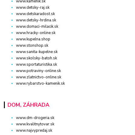
www.kamenik.sk
www.detsky-raj.sk
www.detskaradost.sk
www.detsky-hrdina.sk
www.domaci-milacik.sk
www.hracky-online.sk
www.kupelna.shop
www.stonshop.sk
www.sanita-kupelne.sk
www.skolsky-batoh.sk
www.sportaturistika.sk
www.potraviny-online.sk
www.zlatnictvo-online.sk
www.rybarstvo-kamenik.sk
DOM, ZÁHRADA
www.dm-drogeria.sk
www.kvalitnytovar.sk
www.najvypredaj.sk