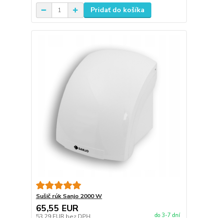
Pridať do košíka
Sušič rúk Sanjo 2000 W
65,55 EUR
do 3-7 dní
53,29 EUR
bez DPH