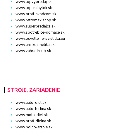
www.topvypredaj.sk
www.top-nabytok.sk
www.proti-skodcom.sk
www.retromaxishop.sk
www.superpredajca.sk
www.spotrebice-domace.sk
www.osvetlenie-svietidla.eu
www.uni-kozmetika.sk
www.zahradnicek.sk
STROJE, ZARIADENIE
www.auto-diel.sk
www.auto-techna.sk
www.moto-diel.sk
www.profi-dielna.sk
www.polno-stroje.sk