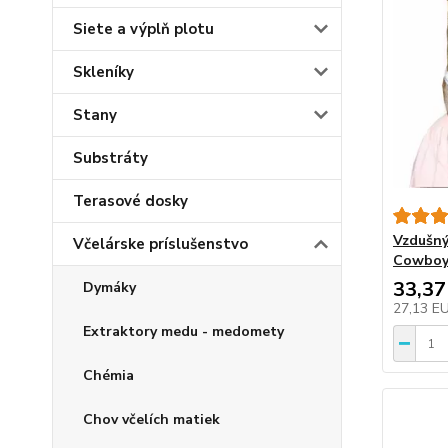
Siete a výplň plotu
Skleníky
Stany
Substráty
Terasové dosky
Vzdušný 
Včelárske príslušenstvo
Cowbo
33,37
Dymáky
27,13 E
Extraktory medu - medomety
Chémia
Chov včelích matiek