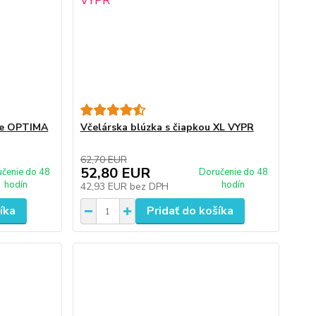
ce OPTIMA
Včelárska blúzka s čiapkou XL VYPR
62,70 EUR
52,80 EUR
čenie do 48
Doručenie do 48
hodín
hodín
42,93 EUR
bez DPH
íka
Pridať do košíka