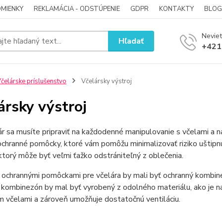
MIENKY
REKLAMÁCIA - ODSTÚPENIE
GDPR
KONTAKTY
BLOG
Neviet
Hľadať
+421
čelárske príslušenstvo
Včelársky výstroj
ársky výstroj
r sa musíte pripraviť na každodenné manipulovanie s včelami a na
ochranné pomôcky, ktoré vám pomôžu minimalizovať riziko uštipnu
torý môže byť veľmi ťažko odstrániteľný z oblečenia.
ochrannými pomôckami pre včelára by mali byť ochranný kombinez
kombinezón by mal byť vyrobený z odolného materiálu, ako je nap
m včelami a zároveň umožňuje dostatočnú ventiláciu.