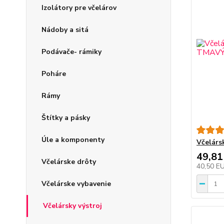
Izolátory pre včelárov
Nádoby a sitá
Podávače- rámiky
Poháre
Rámy
Štítky a pásky
Úle a komponenty
Včelárs
49,81
Včelárske drôty
40,50 E
Včelárske vybavenie
Včelársky výstroj