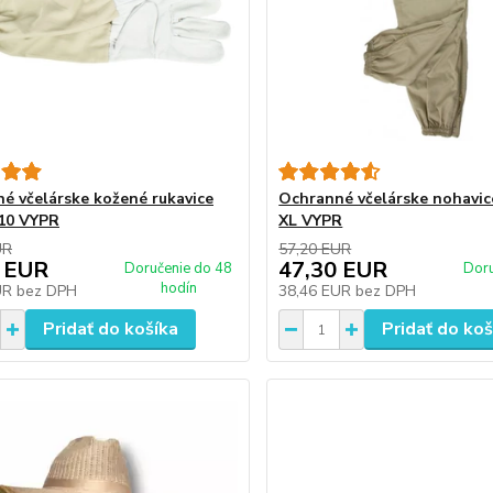
é včelárske kožené rukavice
Ochranné včelárske nohavi
 10 VYPR
XL VYPR
UR
57,20 EUR
 EUR
47,30 EUR
Doručenie do 48
Doru
hodín
UR
bez DPH
38,46 EUR
bez DPH
Pridať do košíka
Pridať do koš