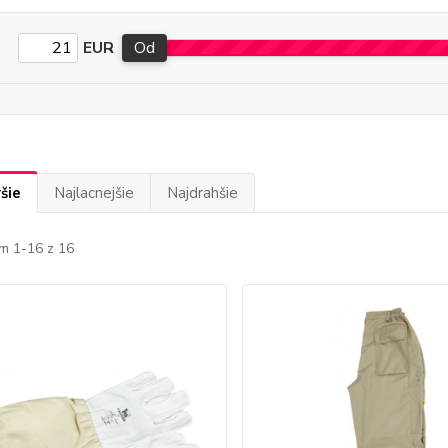
EUR
Od
šie
Najlacnejšie
Najdrahšie
m 1-16 z 16