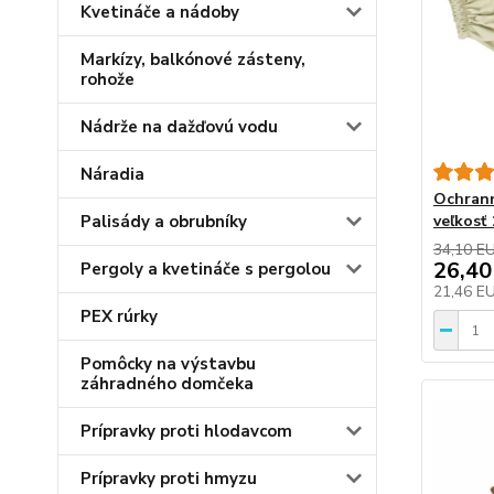
Kvetináče a nádoby
Markízy, balkónové zásteny,
rohože
Nádrže na dažďovú vodu
Náradia
Ochrann
Palisády a obrubníky
veľkosť
34,10 E
26,40
Pergoly a kvetináče s pergolou
21,46 E
PEX rúrky
Pomôcky na výstavbu
záhradného domčeka
Prípravky proti hlodavcom
Prípravky proti hmyzu