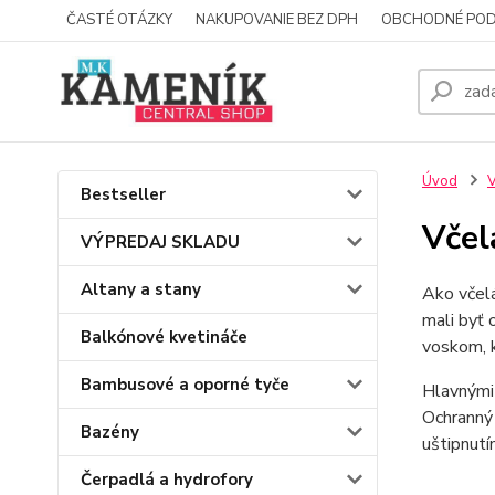
ČASTÉ OTÁZKY
NAKUPOVANIE BEZ DPH
OBCHODNÉ POD
Úvod
V
Bestseller
Včel
VÝPREDAJ SKLADU
Altany a stany
Ako včelá
mali byť 
Balkónové kvetináče
voskom, k
Bambusové a oporné tyče
Hlavnými 
Ochranný 
Bazény
uštipnutí
Čerpadlá a hydrofory