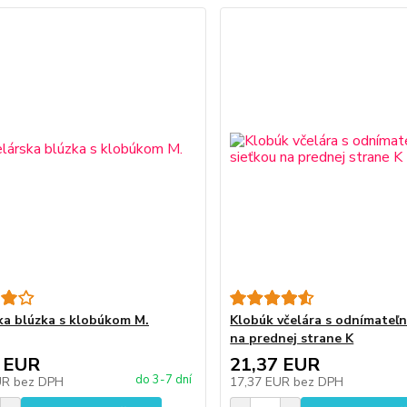
ka blúzka s klobúkom M.
Klobúk včelára s odnímateľn
na prednej strane K
 EUR
21,37 EUR
do 3-7 dní
UR
bez DPH
17,37 EUR
bez DPH