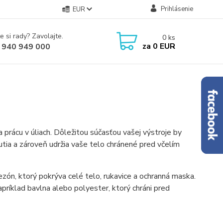
Prihlásenie
EUR
e si rady? Zavolajte.
0
ks
za
0 EUR
 940 949 000
 prácu v úliach. Dôležitou súčasťou vašej výstroje by
tia a zároveň udržia vaše telo chránené pred včelím
ón, ktorý pokrýva celé telo, rukavice a ochranná maska.
ríklad bavlna alebo polyester, ktorý chráni pred