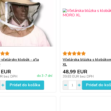
včelársky klobúk - a'la
Včelárska blúzka s klobúk
y
XL
 EUR
48,99 EUR
do 3-7 dní
UR
bez DPH
39,83 EUR
bez DPH
Pridať do košíka
Pridať do koš