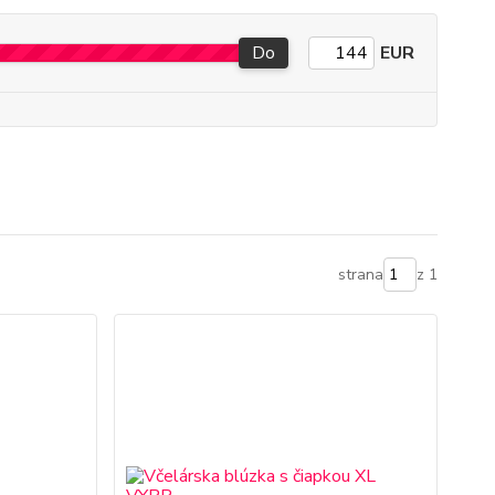
Do
EUR
strana
z 1