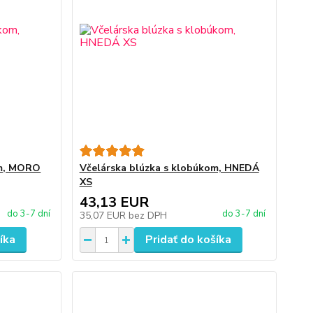
om, MORO
Včelárska blúzka s klobúkom, HNEDÁ
XS
43,13 EUR
do 3-7 dní
do 3-7 dní
35,07 EUR
bez DPH
íka
Pridať do košíka