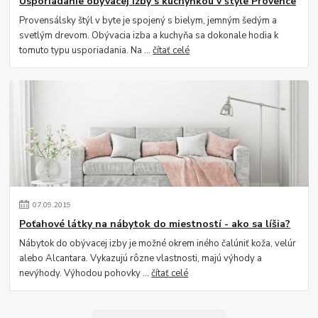
Usporiadanie obývacej izby s kuchynkou v štýle Provence
Provensálsky štýl v byte je spojený s bielym, jemným šedým a
svetlým drevom. Obývacia izba a kuchyňa sa dokonale hodia k
tomuto typu usporiadania. Na ...
čítať celé
07
.
09
.
2019
Poťahové látky na nábytok do miestností - ako sa líšia?
Nábytok do obývacej izby je možné okrem iného čalúniť koža, velúr
alebo Alcantara. Vykazujú rôzne vlastnosti, majú výhody a
nevýhody. Výhodou pohovky ...
čítať celé