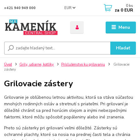
0
ks
EUR
+421 940 949 000
za
0 EUR
Menu
Hľadať
Úvod
Grily, udiarne, kotlíky
Príslušenstvo ku grilovaniu
Grilovacie
zástery
Grilovacie zástery
Grilovanie je obľúbenou letnou aktivitou, ktorá sa stáva súčasťou
mnohých rodinných osláv a stretnutí s priateľmi. Pri grilovaní je
dôležité chrániť sa pred horúcim olejom a inými nebezpečnými
faktormi, ktoré môžu spôsobiť popáleniny alebo iné zranenia.
Preto sú zásterky pri grilovaní veľmi dôležité. Zásterky sú
ochranné plachty, ktoré sa nosia na prednej časti tela a chránia