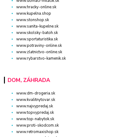
www.domaci-milacik.sk
www.hracky-online.sk
www.kupelna.shop
www.stonshop.sk
www.sanita-kupelne.sk
www.skolsky-batoh.sk
www.sportaturistika.sk
www.potraviny-online.sk
www.zlatnictvo-online.sk
www.rybarstvo-kamenik.sk
DOM, ZÁHRADA
www.dm-drogeria.sk
www.kvalitnytovar.sk
www.najvypredaj.sk
www.topvypredaj.sk
www.top-nabytok.sk
www.proti-skodcom.sk
www.retromaxishop.sk