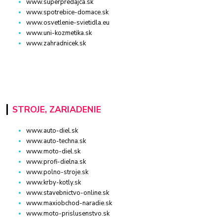
www.superpredajca.sk
www.spotrebice-domace.sk
www.osvetlenie-svietidla.eu
www.uni-kozmetika.sk
www.zahradnicek.sk
STROJE, ZARIADENIE
www.auto-diel.sk
www.auto-techna.sk
www.moto-diel.sk
www.profi-dielna.sk
www.polno-stroje.sk
www.krby-kotly.sk
www.stavebnictvo-online.sk
www.maxiobchod-naradie.sk
www.moto-prislusenstvo.sk