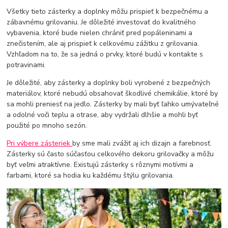
Všetky tieto zásterky a doplnky môžu prispieť k bezpečnému a
zábavnému grilovaniu. Je dôležité investovať do kvalitného
vybavenia, ktoré bude nielen chrániť pred popáleninami a
znečistením, ale aj prispieť k celkovému zážitku z grilovania.
Vzhľadom na to, že sa jedná o prvky, ktoré budú v kontakte s
potravinami.
Je dôležité, aby zásterky a doplnky boli vyrobené z bezpečných
materiálov, ktoré nebudú obsahovať škodlivé chemikálie, ktoré by
sa mohli preniesť na jedlo. Zásterky by mali byť ľahko umývateľné
a odolné voči teplu a otrase, aby vydržali dlhšie a mohli byť
použité po mnoho sezón.
Pri výbere zásteriek
by sme mali zvážiť aj ich dizajn a farebnosť.
Zásterky sú často súčasťou celkového dekoru grilovačky a môžu
byť veľmi atraktívne. Existujú zásterky s rôznymi motívmi a
farbami, ktoré sa hodia ku každému štýlu grilovania.