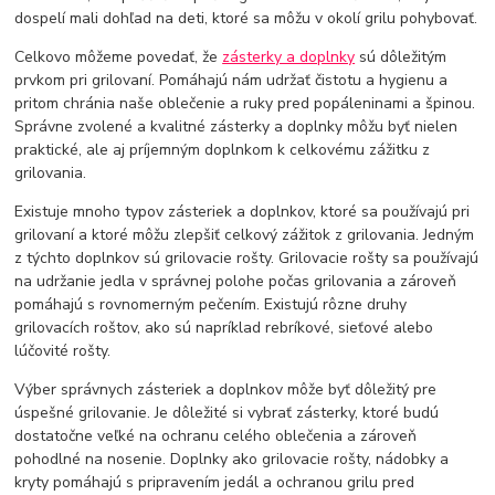
dospelí mali dohľad na deti, ktoré sa môžu v okolí grilu pohybovať.
Celkovo môžeme povedať, že
zásterky a doplnky
sú dôležitým
prvkom pri grilovaní. Pomáhajú nám udržať čistotu a hygienu a
pritom chránia naše oblečenie a ruky pred popáleninami a špinou.
Správne zvolené a kvalitné zásterky a doplnky môžu byť nielen
praktické, ale aj príjemným doplnkom k celkovému zážitku z
grilovania.
Existuje mnoho typov zásteriek a doplnkov, ktoré sa používajú pri
grilovaní a ktoré môžu zlepšiť celkový zážitok z grilovania. Jedným
z týchto doplnkov sú grilovacie rošty. Grilovacie rošty sa používajú
na udržanie jedla v správnej polohe počas grilovania a zároveň
pomáhajú s rovnomerným pečením. Existujú rôzne druhy
grilovacích roštov, ako sú napríklad rebríkové, sieťové alebo
lúčovité rošty.
Výber správnych zásteriek a doplnkov môže byť dôležitý pre
úspešné grilovanie. Je dôležité si vybrať zásterky, ktoré budú
dostatočne veľké na ochranu celého oblečenia a zároveň
pohodlné na nosenie. Doplnky ako grilovacie rošty, nádobky a
kryty pomáhajú s pripravením jedál a ochranou grilu pred