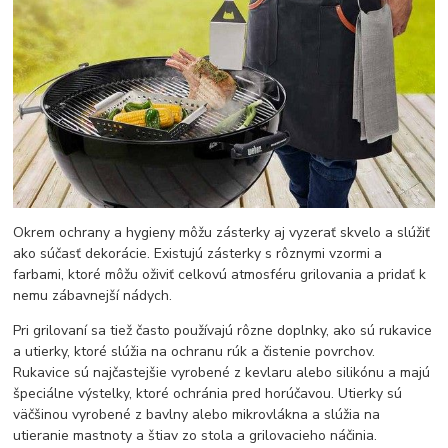
Okrem ochrany a hygieny môžu zásterky aj vyzerať skvelo a slúžiť
ako súčasť dekorácie. Existujú zásterky s rôznymi vzormi a
farbami, ktoré môžu oživiť celkovú atmosféru grilovania a pridať k
nemu zábavnejší nádych.
Pri grilovaní sa tiež často používajú rôzne doplnky, ako sú rukavice
a utierky, ktoré slúžia na ochranu rúk a čistenie povrchov.
Rukavice sú najčastejšie vyrobené z kevlaru alebo silikónu a majú
špeciálne výstelky, ktoré ochránia pred horúčavou. Utierky sú
väčšinou vyrobené z bavlny alebo mikrovlákna a slúžia na
utieranie mastnoty a štiav zo stola a grilovacieho náčinia.