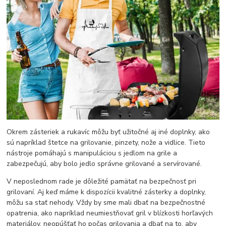
Okrem zásteriek a rukavíc môžu byť užitočné aj iné doplnky, ako
sú napríklad štetce na grilovanie, pinzety, nože a vidlice. Tieto
nástroje pomáhajú s manipuláciou s jedlom na grile a
zabezpečujú, aby bolo jedlo správne grilované a servírované.
V neposlednom rade je dôležité pamätať na bezpečnosť pri
grilovaní. Aj keď máme k dispozícii kvalitné zásterky a doplnky,
môžu sa stať nehody. Vždy by sme mali dbať na bezpečnostné
opatrenia, ako napríklad neumiestňovať gril v blízkosti horľavých
materiálov, neopúšťať ho počas grilovania a dbať na to, aby