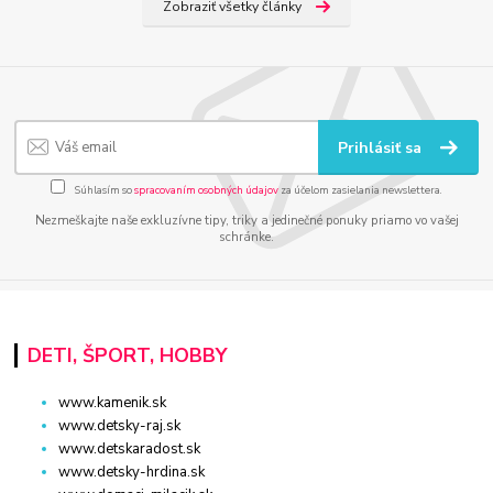
Zobraziť všetky články
Prihlásiť sa
Súhlasím so
spracovaním osobných údajov
za účelom zasielania newslettera.
Nezmeškajte naše exkluzívne tipy, triky a jedinečné ponuky priamo vo vašej
schránke.
DETI, ŠPORT, HOBBY
www.kamenik.sk
www.detsky-raj.sk
www.detskaradost.sk
www.detsky-hrdina.sk