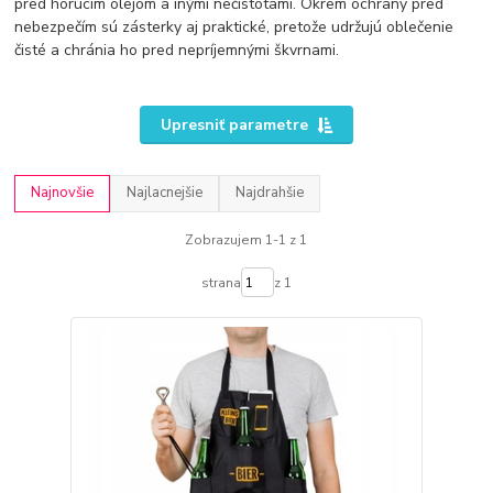
pred horúcim olejom a inými nečistotami. Okrem ochrany pred
nebezpečím sú zásterky aj praktické, pretože udržujú oblečenie
čisté a chránia ho pred nepríjemnými škvrnami.
Upresniť parametre
Najnovšie
Najlacnejšie
Najdrahšie
Zobrazujem 1-1 z 1
strana
z 1