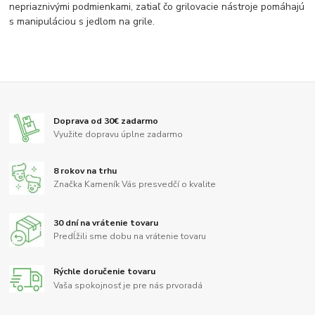
nepriaznivými podmienkami, zatiaľ čo grilovacie nástroje pomáhajú
s manipuláciou s jedlom na grile.
Doprava od 30€ zadarmo
Využite dopravu úplne zadarmo
8 rokov na trhu
Značka Kameník Vás presvedčí o kvalite
30 dní na vrátenie tovaru
Predĺžili sme dobu na vrátenie tovaru
Rýchle doručenie tovaru
Vaša spokojnosť je pre nás prvoradá