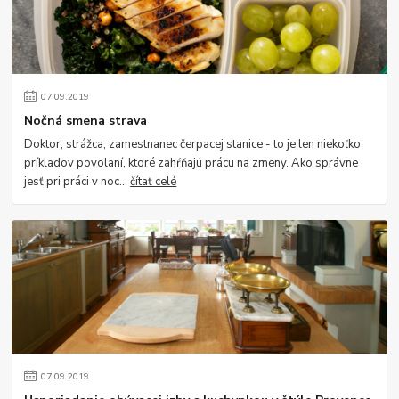
07
.
09
.
2019
Nočná smena strava
Doktor, strážca, zamestnanec čerpacej stanice - to je len niekoľko
príkladov povolaní, ktoré zahŕňajú prácu na zmeny. Ako správne
jesť pri práci v noc...
čítať celé
07
.
09
.
2019