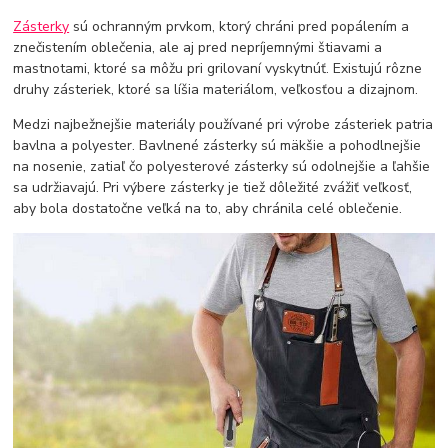
Zásterky
sú ochranným prvkom, ktorý chráni pred popálením a
znečistením oblečenia, ale aj pred nepríjemnými štiavami a
mastnotami, ktoré sa môžu pri grilovaní vyskytnúť. Existujú rôzne
druhy zásteriek, ktoré sa líšia materiálom, veľkosťou a dizajnom.
Medzi najbežnejšie materiály používané pri výrobe zásteriek patria
bavlna a polyester. Bavlnené zásterky sú mäkšie a pohodlnejšie
na nosenie, zatiaľ čo polyesterové zásterky sú odolnejšie a ľahšie
sa udržiavajú. Pri výbere zásterky je tiež dôležité zvážiť veľkosť,
aby bola dostatočne veľká na to, aby chránila celé oblečenie.