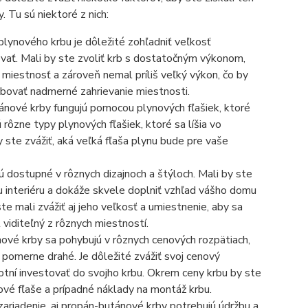
 Tu sú niektoré z nich:
plynového krbu je dôležité zohľadniť veľkosť
ovať. Mali by ste zvoliť krb s dostatočným výkonom,
 miestnosť a zároveň nemal príliš veľký výkon, čo by
ovať nadmerné zahrievanie miestnosti.
ánové krby fungujú pomocou plynových fľašiek, ktoré
 rôzne typy plynových fľašiek, ktoré sa líšia vo
y ste zvážiť, aká veľká fľaša plynu bude pre vaše
 dostupné v rôznych dizajnoch a štýloch. Mali by ste
mu interiéru a dokáže skvele doplniť vzhľad vášho domu
te mali zvážiť aj jeho veľkosť a umiestnenie, aby sa
 viditeľný z rôznych miestností.
vé krby sa pohybujú v rôznych cenových rozpätiach,
 pomerne drahé. Je dôležité zvážiť svoj cenový
hotní investovať do svojho krbu. Okrem ceny krbu by ste
nové fľaše a prípadné náklady na montáž krbu.
zariadenie, aj propán-butánové krby potrebujú údržbu a