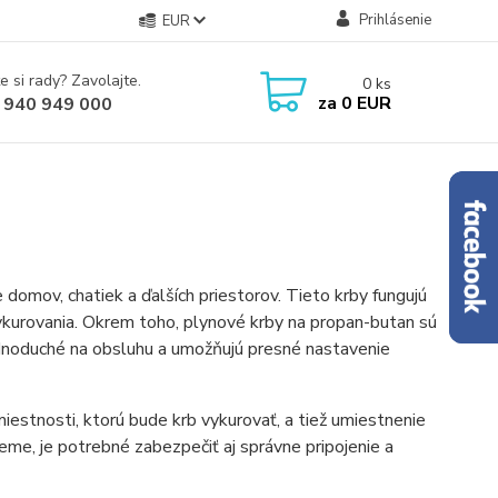
Prihlásenie
EUR
e si rady? Zavolajte.
0
ks
za
0 EUR
 940 949 000
domov, chatiek a ďalších priestorov. Tieto krby fungujú
vykurovania. Okrem toho, plynové krby na propan-butan sú
jednoduché na obsluhu a umožňujú presné nastavenie
iestnosti, ktorú bude krb vykurovať, a tiež umiestnenie
eme, je potrebné zabezpečiť aj správne pripojenie a