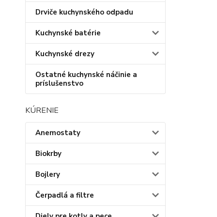
Drviče kuchynského odpadu
Kuchynské batérie
Kuchynské drezy
Ostatné kuchynské náčinie a
príslušenstvo
KÚRENIE
Anemostaty
Biokrby
Bojlery
Čerpadlá a filtre
Diely pre kotly a pece