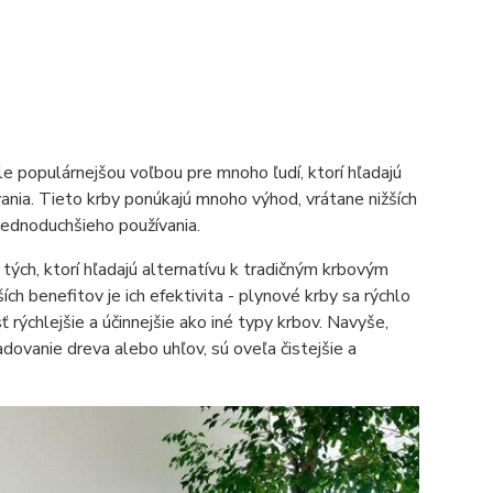
le populárnejšou voľbou pre mnoho ľudí, ktorí hľadajú
nia. Tieto krby ponúkajú mnoho výhod, vrátane nižších
 jednoduchšieho používania.
tých, ktorí hľadajú alternatívu k tradičným krbovým
h benefitov je ich efektivita - plynové krby sa rýchlo
 rýchlejšie a účinnejšie ako iné typy krbov. Navyše,
dovanie dreva alebo uhľov, sú oveľa čistejšie a