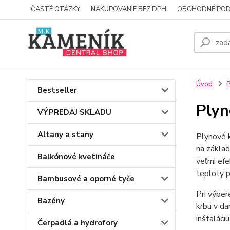
ČASTÉ OTÁZKY
NAKUPOVANIE BEZ DPH
OBCHODNÉ POD
Úvod
P
Bestseller
Plyn
VÝPREDAJ SKLADU
Altany a stany
Plynové k
na základ
Balkónové kvetináče
veľmi efe
teploty p
Bambusové a oporné tyče
Pri výber
Bazény
krbu v da
inštaláciu
Čerpadlá a hydrofory