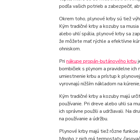
podľa vašich potrieb a zabezpečiť, a
Okrem toho, plynové krby sú tiež výho
Kým tradičné krby a kozuby sa musia 
alebo uhlí spália, plynové krby sa z
že môžete mať rýchle a efektívne kúr
ohniskom.
Pri
nákupe propán-butánového krbu
j
bombičiek s plynom a pravidelne ich 
umiestnenie krbu a prístup k plynovej
vyrovnajú nižším nákladom na kúrenie,
Kým tradičné krby a kozuby majú urči
používanie. Pri dreve alebo uhli sa mu
ich správne použili a udržiavali. Na 
na používanie a údržbu.
Plynové krby majú tiež rôzne funkcie a
Mnoho z nich má termostaty, časovač