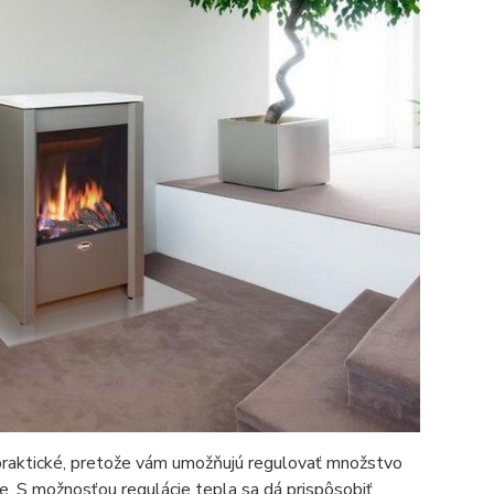
praktické, pretože vám umožňujú regulovať množstvo
je. S možnosťou regulácie tepla sa dá prispôsobiť