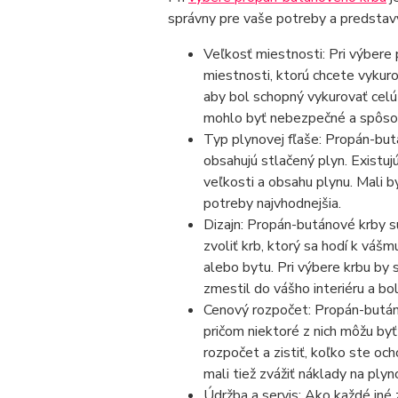
správny pre vaše potreby a predstavy.
Veľkosť miestnosti: Pri výbere 
miestnosti, ktorú chcete vykur
aby bol schopný vykurovať celú
mohlo byť nebezpečné a spôsob
Typ plynovej fľaše: Propán-but
obsahujú stlačený plyn. Existujú
veľkosti a obsahu plynu. Mali b
potreby najvhodnejšia.
Dizajn: Propán-butánové krby sú
zvoliť krb, ktorý sa hodí k váš
alebo bytu. Pri výbere krbu by s
zmestil do vášho interiéru a bol
Cenový rozpočet: Propán-butáno
pričom niektoré z nich môžu byť
rozpočet a zistiť, koľko ste oc
mali tiež zvážiť náklady na ply
Údržba a servis: Ako každé iné 