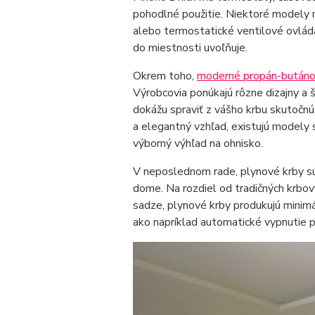
pohodlné použitie. Niektoré modely ma
alebo termostatické ventilové ovlád
do miestnosti uvoľňuje.
Okrem toho,
moderné propán-butáno
Výrobcovia ponúkajú rôzne dizajny a š
dokážu spraviť z vášho krbu skutočnú
a elegantný vzhľad, existujú modely 
výborný výhľad na ohnisko.
V neposlednom rade, plynové krby s
dome. Na rozdiel od tradičných krbov
sadze, plynové krby produkujú minim
ako napríklad automatické vypnutie pr