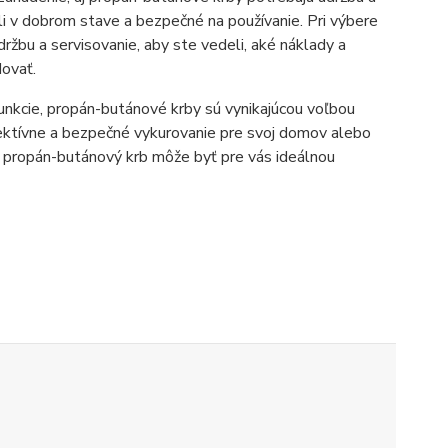
li v dobrom stave a bezpečné na používanie. Pri výbere
údržbu a servisovanie, aby ste vedeli, aké náklady a
dovať.
unkcie, propán-butánové krby sú vynikajúcou voľbou
efektívne a bezpečné vykurovanie pre svoj domov alebo
, propán-butánový krb môže byť pre vás ideálnou