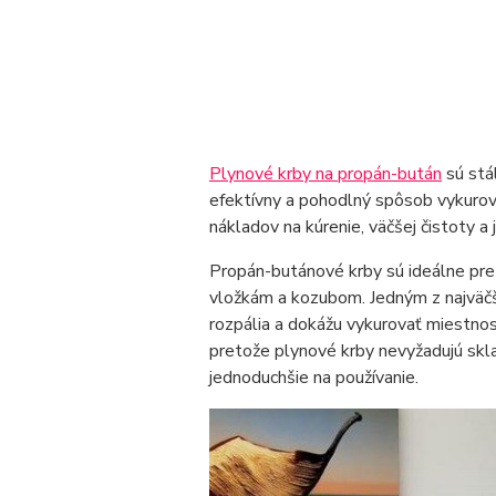
Plynové krby na propán-bután
sú stá
efektívny a pohodlný spôsob vykurova
nákladov na kúrenie, väčšej čistoty a
Propán-butánové krby sú ideálne pre 
vložkám a kozubom. Jedným z najväčšíc
rozpália a dokážu vykurovať miestnosť
pretože plynové krby nevyžadujú skla
jednoduchšie na používanie.