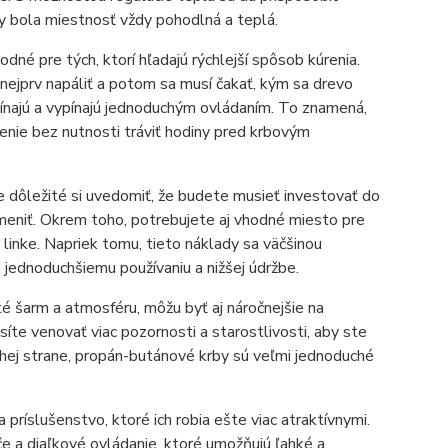
by bola miestnosť vždy pohodlná a teplá.
dné pre tých, ktorí hľadajú rýchlejší spôsob kúrenia.
nejprv napáliť a potom sa musí čakať, kým sa drevo
apínajú a vypínajú jednoduchým ovládaním. To znamená,
enie bez nutnosti tráviť hodiny pred krbovým
e dôležité si uvedomiť, že budete musieť investovať do
meniť. Okrem toho, potrebujete aj vhodné miesto pre
 linke. Napriek tomu, tieto náklady sa väčšinou
 jednoduchšiemu používaniu a nižšej údržbe.
té šarm a atmosféru, môžu byť aj náročnejšie na
síte venovať viac pozornosti a starostlivosti, aby ste
druhej strane, propán-butánové krby sú veľmi jednoduché
 príslušenstvo, ktoré ich robia ešte viac atraktívnymi.
e a diaľkové ovládanie, ktoré umožňujú ľahké a