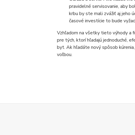
pravidelné servisovanie, aby bo
krbu by ste mali zvážiť aj jeho 
časové investície to bude vyža
Vzhľadom na všetky tieto výhody a f
pre tých, ktorí hľadajú jednoduché, 
byt. Ak hľadáte nový spôsob kúrenia
voľbou.