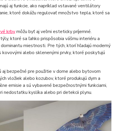
jú aj funkcie, ako napríklad vstavané ventilátory
anie, ktoré dokážu regulovať množstvo tepla, ktoré sa
vé krby
môžu byť aj veľmi esteticky príjemné.
týly, ktoré sa ľahko prispôsobia vášmu interiéru a
 dominantu miestnosti. Pre tých, ktorí hľadajú moderný
s kovovými alebo sklenenými prvky, ktoré poskytujú
ú aj bezpečné pre použitie v dome alebo bytovom
ých vložiek alebo kozubov, ktoré produkujú dym a
álne emisie a sú vybavené bezpečnostnými funkciami,
i nedostatku kyslíka alebo pri detekcii plynu.