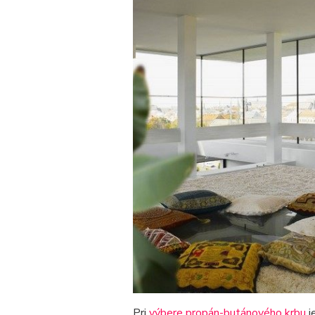
Pri
výbere propán-butánového krbu
j