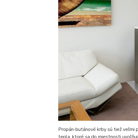
Propán-butánové krby sú tiež veľmi 
tepla, ktoré sa do miestnosti uvoľňu