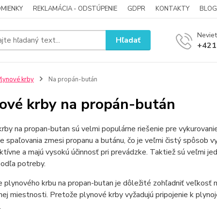
MIENKY
REKLAMÁCIA - ODSTÚPENIE
GDPR
KONTAKTY
BLOG
Neviet
Hľadať
+421
lynové krby
Na propán-bután
ové krby na propán-bután
rby na propan-butan sú velmi populárne riešenie pre vykurovanie 
e spaľovania zmesi propanu a butánu, čo je veľmi čistý spôsob 
ktívne a majú vysokú účinnosť pri prevádzke. Taktiež sú veľmi 
odľa potreby.
e plynového krbu na propan-butan je dôležité zohľadniť veľkosť m
nej miestnosti. Pretože plynové krby vyžadujú pripojenie k plynoj
.