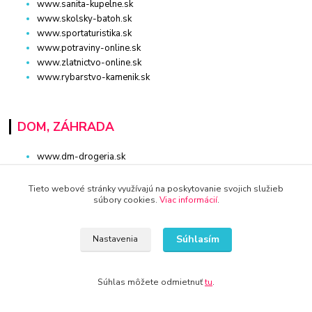
www.sanita-kupelne.sk
www.skolsky-batoh.sk
www.sportaturistika.sk
www.potraviny-online.sk
www.zlatnictvo-online.sk
www.rybarstvo-kamenik.sk
DOM, ZÁHRADA
www.dm-drogeria.sk
www.kvalitnytovar.sk
www.najvypredaj.sk
Tieto webové stránky využívajú na poskytovanie svojich služieb
súbory cookies.
Viac informácií
.
www.topvypredaj.sk
www.top-nabytok.sk
www.proti-skodcom.sk
Súhlasím
Nastavenia
www.retromaxishop.sk
www.superpredajca.sk
www.spotrebice-domace.sk
Súhlas môžete odmietnuť
tu
.
www.osvetlenie-svietidla.eu
www.uni-kozmetika.sk