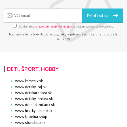
Prihlásiť sa
Súhlasím so
spracovaním osobných údajov
za účelom zasielania newslettera.
Nezmeškajte naše exkluzívne tipy, triky a jedinečné ponuky priamo vo vašej
schránke.
DETI, ŠPORT, HOBBY
www.kamenik.sk
www.detsky-raj.sk
www.detskaradost.sk
www.detsky-hrdina.sk
www.domaci-milacik.sk
www.hracky-online.sk
www.kupelna.shop
www.stonshop.sk