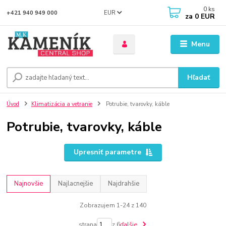
0
ks
EUR
+421 940 949 000
za
0 EUR
Menu
Hľadať
Úvod
Klimatizácia a vetranie
Potrubie, tvarovky, káble
Potrubie, tvarovky, káble
Upresniť parametre
Najnovšie
Najlacnejšie
Najdrahšie
Zobrazujem 1-24 z 140
strana
z 6
ďalšie