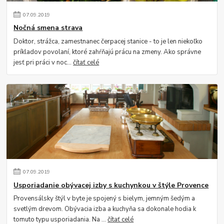
07
.
09
.
2019
Nočná smena strava
Doktor, strážca, zamestnanec čerpacej stanice - to je len niekoľko
príkladov povolaní, ktoré zahŕňajú prácu na zmeny. Ako správne
jesť pri práci v noc...
čítať celé
07
.
09
.
2019
Usporiadanie obývacej izby s kuchynkou v štýle Provence
Provensálsky štýl v byte je spojený s bielym, jemným šedým a
svetlým drevom. Obývacia izba a kuchyňa sa dokonale hodia k
tomuto typu usporiadania. Na ...
čítať celé