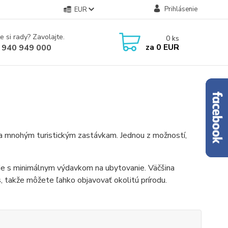
Prihlásenie
EUR
e si rady? Zavolajte.
0
ks
za
0 EUR
 940 949 000
ďaka mnohým turistickým zastávkam. Jednou z možností,
rode s minimálnym výdavkom na ubytovanie. Väčšina
s, takže môžete ľahko objavovať okolitú prírodu.