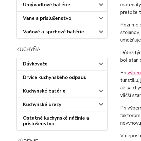
materiály
Umývadlové batérie
pretože 
Vane a príslušenstvo
Pozrime s
Vaňové a sprchové batérie
stojanov,
umožňuje 
KUCHYŇA
Dôležitým
bol stan 
Dávkovače
Pri
výbere
Drviče kuchynského odpadu
turistiku
ak sa chy
Kuchynské batérie
väčší stan
Kuchynské drezy
Pri výber
faktorom 
Ostatné kuchynské náčinie a
nevyhovuj
príslušenstvo
V neposl