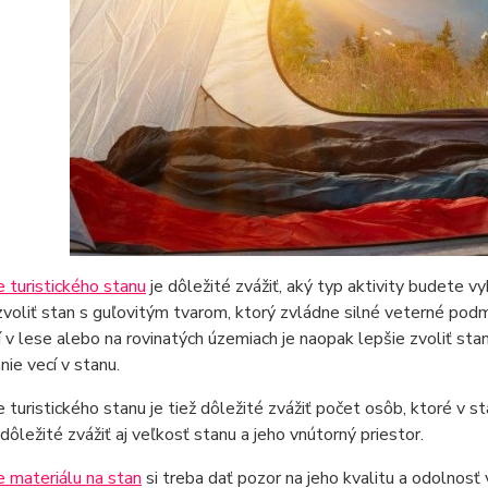
 turistického stanu
je dôležité zvážiť, aký typ aktivity budete v
zvoliť stan s guľovitým tvarom, ktorý zvládne silné veterné podm
 v lese alebo na rovinatých územiach je naopak lepšie zvoliť s
nie vecí v stanu.
e turistického stanu je tiež dôležité zvážiť počet osôb, ktoré v s
 dôležité zvážiť aj veľkosť stanu a jeho vnútorný priestor.
e materiálu na stan
si treba dať pozor na jeho kvalitu a odolnos