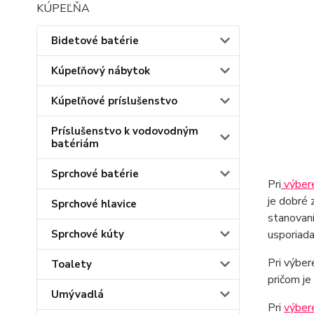
KÚPEĽŇA
Bidetové batérie
Kúpeľňový nábytok
Kúpeľňové príslušenstvo
Príslušenstvo k vodovodným
batériám
Sprchové batérie
Pri
výbere
je dobré 
Sprchové hlavice
stanovaní
usporiada
Sprchové kúty
Pri výber
Toalety
pričom je
Umývadlá
Pri
výber