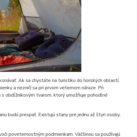
ykonávať. Ak sa chystáte na turistiku do horských oblastí,
ienky a nezničí sa pri prvom veternom náraze. Pri
tan s obdĺžnikovým tvarom, ktorý umožňuje pohodlné
tanu budú prespať. Existujú stany pre jednu až štyri osoby,
ť voči poveternostným podmienkam. Väčšinou sa používajú