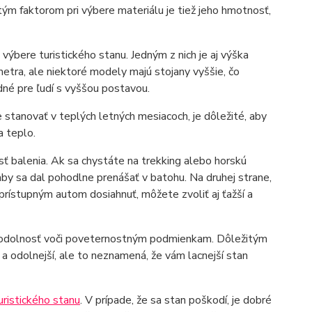
tým faktorom pri výbere materiálu je tiež jeho hmotnosť,
 výbere turistického stanu. Jedným z nich je aj výška
metra, ale niektoré modely majú stojany vyššie, čo
dné pre ľudí s vyššou postavou.
 stanovať v teplých letných mesiacoch, je dôležité, aby
a teplo.
sť balenia. Ak sa chystáte na trekking alebo horskú
 aby sa dal pohodlne prenášať v batohu. Na druhej strane,
prístupným autom dosiahnuť, môžete zvoliť aj ťažší a
u a odolnosť voči poveternostným podmienkam. Dôležitým
 a odolnejší, ale to neznamená, že vám lacnejší stan
uristického stanu
. V prípade, že sa stan poškodí, je dobré