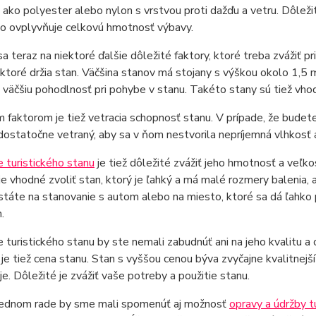
 ako polyester alebo nylon s vrstvou proti dažďu a vetru. Dôleži
to ovplyvňuje celkovú hmotnosť výbavy.
a teraz na niektoré ďalšie dôležité faktory, ktoré treba zvážiť pri
 ktoré držia stan. Väčšina stanov má stojany s výškou okolo 1,5 
väčšiu pohodlnosť pri pohybe v stanu. Takéto stany sú tiež vho
 faktorom je tiež vetracia schopnosť stanu. V prípade, že budete
dostatočne vetraný, aby sa v ňom nestvorila nepríjemná vlhkosť 
 turistického stanu
je tiež dôležité zvážiť jeho hmotnosť a veľko
, je vhodné zvoliť stan, ktorý je ľahký a má malé rozmery balenia,
státe na stanovanie s autom alebo na miesto, ktoré sa dá ľahko 
.
e turistického stanu by ste nemali zabudnúť ani na jeho kvalit
je tiež cena stanu. Stan s vyššou cenou býva zvyčajne kvalitnejší
e. Dôležité je zvážiť vaše potreby a použitie stanu.
ednom rade by sme mali spomenúť aj možnosť
opravy a údržby t