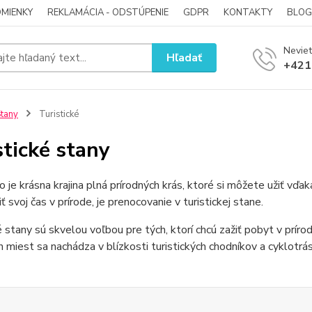
MIENKY
REKLAMÁCIA - ODSTÚPENIE
GDPR
KONTAKTY
BLOG
Neviet
Hľadať
+421
tany
Turistické
stické stany
 je krásna krajina plná prírodných krás, ktoré si môžete užiť v
ť svoj čas v prírode, je prenocovanie v turistickej stane.
é stany sú skvelou voľbou pre tých, ktorí chcú zažiť pobyt v prí
 miest sa nachádza v blízkosti turistických chodníkov a cyklotrá