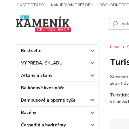
ČASTÉ OTÁZKY
NAKUPOVANIE BEZ DPH
OBCHODNÉ POD
Úvod
S
Bestseller
Turi
VÝPREDAJ SKLADU
Altany a stany
Slovensko
ako strávi
Balkónové kvetináče
Turistick
Bambusové a oporné tyče
stanových
Bazény
Čerpadlá a hydrofory