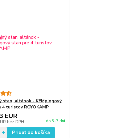
ý stan, altánok - KEMpingový
e 4 turistov ROYOKAMP
63 EUR
do 3-7 dní
EUR
bez DPH
Pridať do košíka