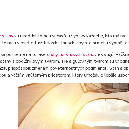
é stany
sú neoddeliteľnou súčasťou výbavy každého, kto má radi 
 ste mali vedieť o turistických stanoch, aby ste si mohli vybrať t
 sa pozrieme na to, aké
druhy turistických stanov
existujú. Väčši
stany s obdĺžnikovým tvarom. Tie s guľovitým tvarom sú vhodné p
ázal prispôsobiť zmenám poveternostných podmienok. Stan s ob
iou a väčším vnútorným priestorom, ktorý umožňuje lepšie uspori