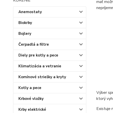
KÚRENIE
mať možno
nepríjem
Anemostaty
Biokrby
Bojlery
Čerpadlá a filtre
Diely pre kotly a pece
Klimatizácia a vetranie
Komínové striešky a kryty
Kotly a pece
Výber spr
ktorý vyh
Krbové vložky
Existuje
Krby elektrické