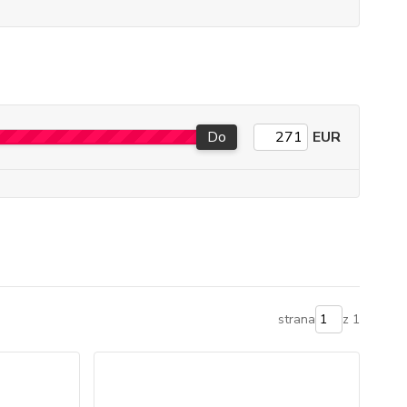
Do
EUR
strana
z 1