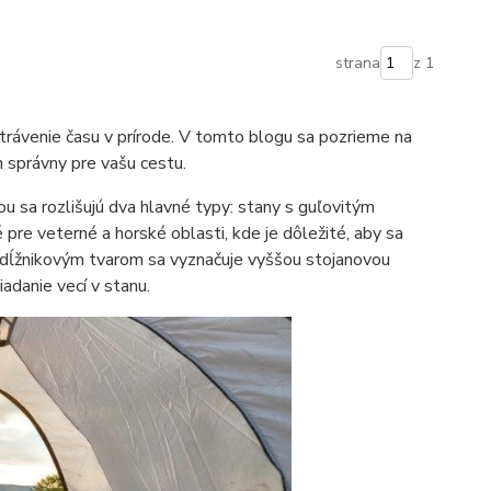
strana
z 1
trávenie času v prírode. V tomto blogu sa pozrieme na
en správny pre vašu cestu.
nou sa rozlišujú dva hlavné typy: stany s guľovitým
re veterné a horské oblasti, kde je dôležité, aby sa
dĺžnikovým tvarom sa vyznačuje vyššou stojanovou
adanie vecí v stanu.