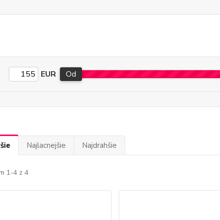
EUR
Od
šie
Najlacnejšie
Najdrahšie
m 1-4 z 4