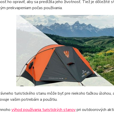
sť ho opraviť, aby sa predĺžila jeho životnosť. Tiež je dôležité st
ným prekvapeniam počas používania.
ávneho turistického stanu môže byť pre niekoho ťažkou úlohou, ale
ovuje vašim potrebám a použitiu.
 mnoho
výhod používania turistických stanov
pri outdoorových akti