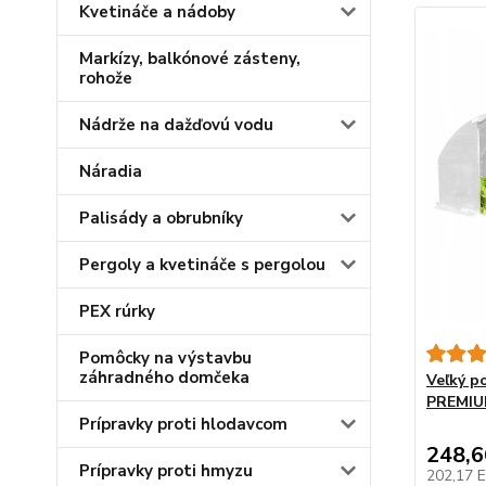
Kvetináče a nádoby
Markízy, balkónové zásteny,
rohože
Nádrže na dažďovú vodu
Náradia
Palisády a obrubníky
Pergoly a kvetináče s pergolou
PEX rúrky
Pomôcky na výstavbu
záhradného domčeka
Veľký p
PREMIUM
Prípravky proti hlodavcom
248,
Prípravky proti hmyzu
202,17 