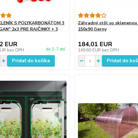
KLENÍK S POLYKARBONÁTOM 3
Záhradný stôl so sklenenou
AN" 2x3 PRE RAJČINKY + 3
150x90 čierny
52 EUR
184,01 EUR
do 3-7 dní
EUR
bez DPH
149,60 EUR
bez DPH
Pridať do košíka
Pridať do koš