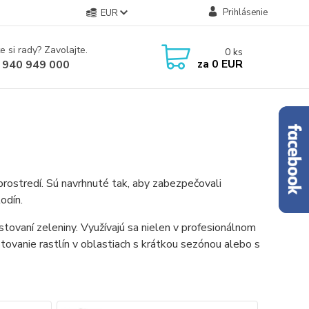
Prihlásenie
EUR
e si rady? Zavolajte.
0
ks
za
0 EUR
 940 949 000
 prostredí. Sú navrhnuté tak, aby zabezpečovali
odín.
tovaní zeleniny. Využívajú sa nielen v profesionálnom
tovanie rastlín v oblastiach s krátkou sezónou alebo s