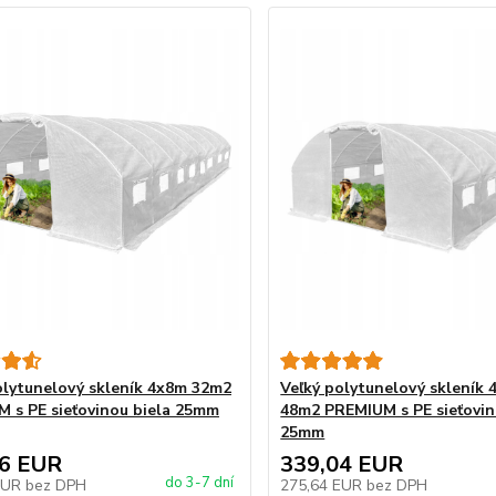
olytunelový skleník 4x8m 32m2
Veľký polytunelový skleník
 s PE sieťovinou biela 25mm
48m2 PREMIUM s PE sieťovin
25mm
66 EUR
339,04 EUR
do 3-7 dní
EUR
bez DPH
275,64 EUR
bez DPH