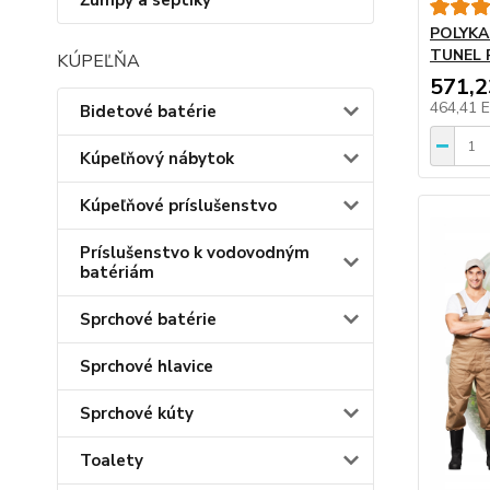
Žumpy a septiky
POLYKA
TUNEL 
KÚPEĽŇA
571,
464,41 
Bidetové batérie
Kúpeľňový nábytok
Kúpeľňové príslušenstvo
Príslušenstvo k vodovodným
batériám
Sprchové batérie
Sprchové hlavice
Sprchové kúty
Toalety