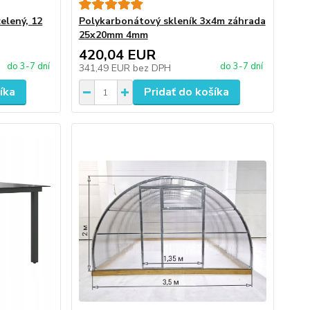
elený, 12
Polykarbonátový skleník 3x4m záhrada
25x20mm 4mm
420,04 EUR
do 3-7 dní
do 3-7 dní
341,49 EUR
bez DPH
íka
Pridať do košíka