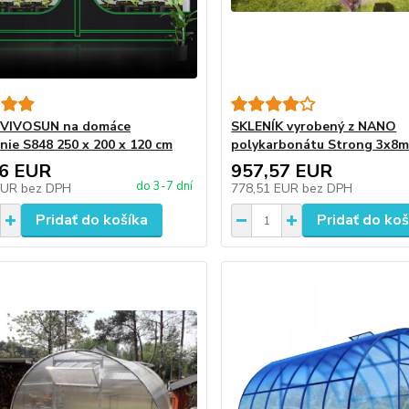
k VIVOSUN na domáce
SKLENÍK vyrobený z NANO
nie S848 250 x 200 x 120 cm
polykarbonátu Strong 3x8
66 EUR
957,57 EUR
do 3-7 dní
EUR
bez DPH
778,51 EUR
bez DPH
Pridať do košíka
Pridať do koš