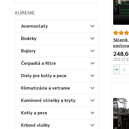
KÚRENIE
Anemostaty
Biokrby
Sklení
pestova
Bojlery
248,
202,17 
Čerpadlá a filtre
Diely pre kotly a pece
Klimatizácia a vetranie
Komínové striešky a kryty
Kotly a pece
Krbové vložky