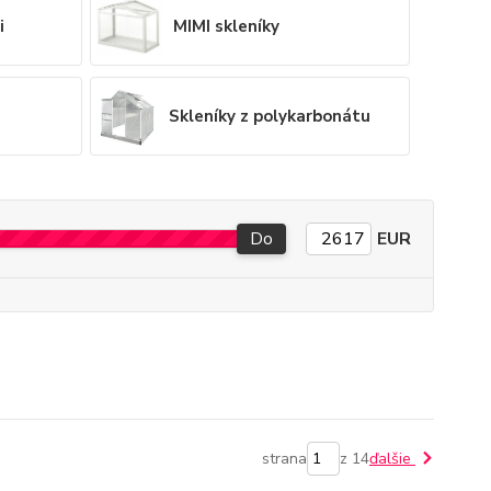
i
MIMI skleníky
Skleníky z polykarbonátu
Do
EUR
strana
z 14
ďalšie