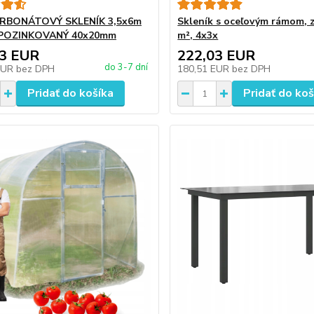
RBONÁTOVÝ SKLENÍK 3,5x6m
Skleník s oceľovým rámom, z
POZINKOVANÝ 40x20mm
m², 4x3x
23 EUR
222,03 EUR
do 3-7 dní
EUR
bez DPH
180,51 EUR
bez DPH
Pridať do košíka
Pridať do koš