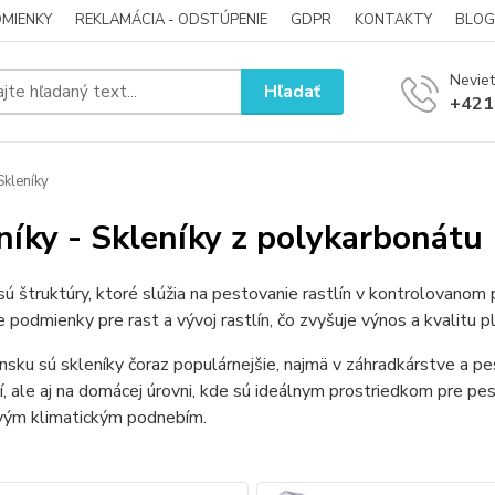
MIENKY
REKLAMÁCIA - ODSTÚPENIE
GDPR
KONTAKTY
BLOG
Neviet
Hľadať
+421
kleníky
níky - Skleníky z polykarbonátu
sú štruktúry, ktoré slúžia na pestovanie rastlín v kontrolovanom
 podmienky pre rast a vývoj rastlín, čo zvyšuje výnos a kvalitu pl
sku sú skleníky čoraz populárnejšie, najmä v záhradkárstve a pes
, ale aj na domácej úrovni, kde sú ideálnym prostriedkom pre pes
ivým klimatickým podnebím.