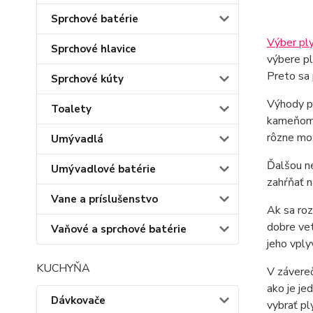
Sprchové batérie
Výber pl
Sprchové hlavice
výbere pl
Preto sa 
Sprchové kúty
Výhody pl
Toalety
kameňom. 
rôzne mož
Umývadlá
Ďalšou ne
Umývadlové batérie
zahŕňať n
Vane a príslušenstvo
Ak sa ro
dobre vet
Vaňové a sprchové batérie
jeho vply
KUCHYŇA
V závere
ako je je
Dávkovače
vybrať pl