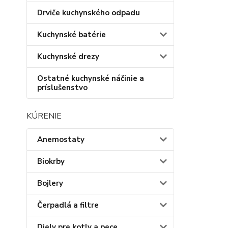
Drviče kuchynského odpadu
Kuchynské batérie
Kuchynské drezy
Ostatné kuchynské náčinie a
príslušenstvo
KÚRENIE
Anemostaty
Biokrby
Bojlery
Čerpadlá a filtre
Diely pre kotly a pece