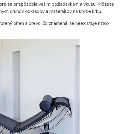
ktoré sa prispôsobia vašim požiadavkám a vkusu. Môžete
nych druhov obkladov a materiálov na krytie krbu.
rený oheň a drevo, čo znamená, že neexistuje riziko