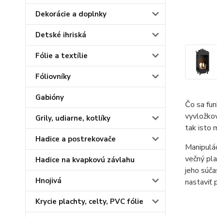
Dekorácie a doplnky
Detské ihriská
Fólie a textílie
Fóliovníky
Gabióny
Čo sa fun
vyvložko
Grily, udiarne, kotlíky
tak isto 
Hadice a postrekovače
Manipulá
večný pla
Hadice na kvapkovú závlahu
jeho súča
Hnojivá
nastaviť
Krycie plachty, celty, PVC fólie