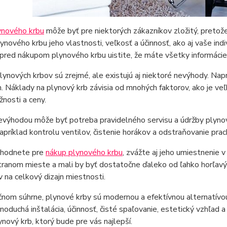
ynového krbu
môže byť pre niektorých zákazníkov zložitý, pretože 
ynového krbu jeho vlastnosti, veľkosť a účinnosť, ako aj vaše ind
pred nákupom plynového krbu uistite, že máte všetky informácie
ynových krbov sú zrejmé, ale existujú aj niektoré nevýhody. Napr
Náklady na plynový krb závisia od mnohých faktorov, ako je veľ
nosti a ceny.
výhodou môže byť potreba pravidelného servisu a údržby plynov
apríklad kontrolu ventilov, čistenie horákov a odstraňovanie prach
zhodnete pre
nákup plynového krbu
, zvážte aj jeho umiestnenie 
ranom mieste a mali by byť dostatočne ďaleko od ľahko horľavýc
v na celkový dizajn miestnosti.
čnom súhrne, plynové krby sú modernou a efektívnou alternatív
dnoduchá inštalácia, účinnosť, čisté spaľovanie, estetický vzhľad
ynový krb, ktorý bude pre vás najlepší.