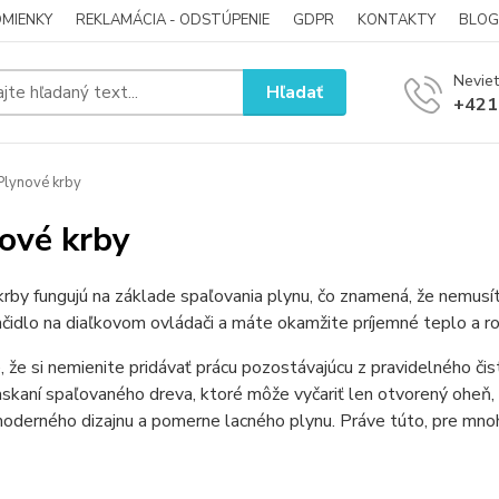
MIENKY
REKLAMÁCIA - ODSTÚPENIE
GDPR
KONTAKTY
BLOG
Neviet
Hľadať
+421
lynové krby
ové krby
rby fungujú na základe spaľovania plynu, čo znamená, že nemusíte
lačidlo na diaľkovom ovládači a máte okamžite príjemné teplo a r
, že si nemienite pridávať prácu pozostávajúcu z pravidelného čis
raskaní spaľovaného dreva, ktoré môže vyčariť len otvorený oheň,
moderného dizajnu a pomerne lacného plynu. Práve túto, pre mnoh