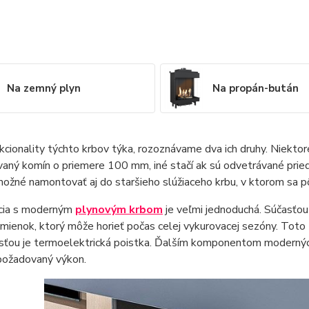
Na zemný plyn
Na propán-bután
kcionality týchto krbov týka, rozoznávame dva ich druhy. Niekto
vaný komín o priemere 100 mm, iné stačí ak sú odvetrávané pri
možné namontovať aj do staršieho slúžiaceho krbu, v ktorom sa 
cia s moderným
plynovým krbom
je veľmi jednoduchá. Súčasťou
mienok, ktorý môže horieť počas celej vykurovacej sezóny. Toto 
sťou je termoelektrická poistka. Ďalším komponentom moderných 
 požadovaný výkon.