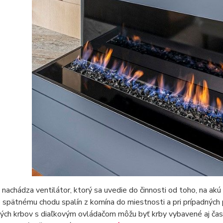
 nachádza ventilátor, ktorý sa uvedie do činnosti od toho, na akú
 spätnému chodu spalín z komína do miestnosti a pri prípadných
ých krbov s diaľkovým ovládačom môžu byť krby vybavené aj čas