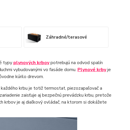
Záhradné/terasové
ré typy
plynových krbov
potrebujú na odvod spalín
educhmi vybudovanými vo fasáde domu.
Plynové krby
je
pôvodne kúrilo drevom.
 každého krbu je totiž termostat, piezozapaľovač a
zariadenie zaisťuje aj bezpečnú prevádzku krbu, pretože
krbov je aj diaľkový ovládač, na ktorom si dokážete