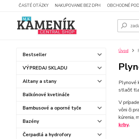
ČASTÉ OTÁZKY
NAKUPOVANIE BEZ DPH
OBCHODNÉ POD
Úvod
P
Bestseller
Plyn
VÝPREDAJ SKLADU
Altany a stany
Plynové k
stlačiť t
Balkónové kvetináče
V prípade
Bambusové a oporné tyče
vôni či p
kúrenia, 
Bazény
krby
.
Čerpadlá a hydrofory