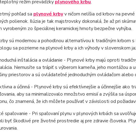
 teplotný režim prevádzky
plynového krbu
.
letmý pohľad sa
plynové krby
v ničom nelíšia od krbov na pevné p
ých polienok. Ilúzia je tak majstrovsky dokonalá, že až pri skú
m vyrobeným zo špeciálnej keramickej hmoty bezpečne vyhýba.
krby sú modernou a pohodlnou alternatívou k tradičným krbom s
logu sa pozrieme na plynové krby a ich výhody v slovenskom ja
noduchá inštalácia a ovládanie - Plynové krby majú oproti tradi
talácia. Nemusíte sa trápiť s výberom kameňa, jeho montážou a 
šiny priestorov a sú ovládateľné jednoduchým ovládačom alebo 
ktívna a účinná - Plynové krby sú efektívnejšie a účinnejšie ako 
ľovania, aby sa minimalizovalo množstvo emisií a zvýšila sa úspo
onu, čo znamená, že ich môžete používať v závislosti od požiadav
té spaľovanie - Pri spaľovaní plynu v plynových krbách sa uvoľňuj
li byť škodlivé pre životné prostredie aj pre zdravie človeka. Pl
urovania.