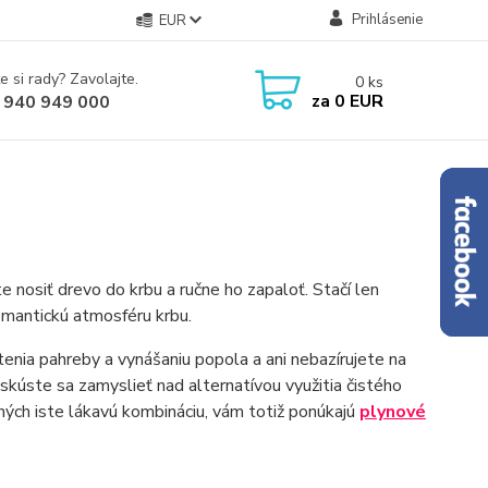
Prihlásenie
EUR
e si rady? Zavolajte.
0
ks
za
0 EUR
 940 949 000
 nosiť drevo do krbu a ručne ho zapaloť. Stačí len
omantickú atmosféru krbu.
tenia pahreby a vynášaniu popola a ani nebazírujete na
 skúste sa zamyslieť nad alternatívou využitia čistého
ých iste lákavú kombináciu, vám totiž ponúkajú
plynové