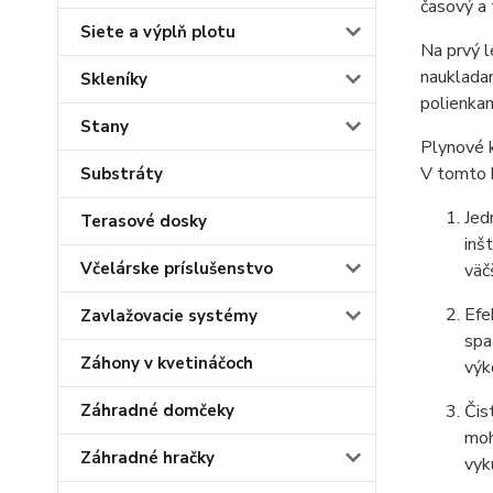
časový a
Siete a výplň plotu
Na prvý 
naukladan
Skleníky
polienka
Stany
Plynové 
V tomto b
Substráty
Jed
Terasové dosky
inš
Včelárske príslušenstvo
väč
Efe
Zavlažovacie systémy
spa
Záhony v kvetináčoch
výk
Čis
Záhradné domčeky
moh
Záhradné hračky
vyk