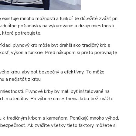
existuje mnoho možností a funkcií. Je dôležité zvážiť pri
ividuálne požiadavky na vykurovanie a dizajn miestnosti.
, ktoré potrebujete.
íklad, plynový krb môže byť drahší ako tradičný krb s
kosť, výkon a funkcie. Pred nákupom si preto porovnajte
ého krbu, aby bol bezpečný a efektívny. To môže
u a nečistôt z krbu.
v miestnosti. Plynové krby by mali byť inštalované na
h materiálov. Pri výbere umiestnenia krbu tiež zvážte
ou k tradičným krbom s kameňom. Ponúkajú mnoho výhod,
 a bezpečnosť. Ak zvážite všetky tieto faktory, môžete si