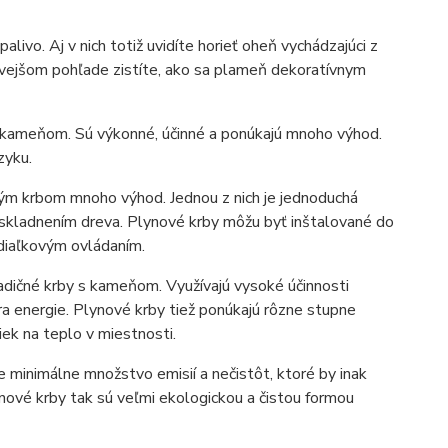
alivo. Aj v nich totiž uvidíte horieť oheň vychádzajúci z
mavejšom pohľade zistíte, ako sa plameň dekoratívnym
 kameňom. Sú výkonné, účinné a ponúkajú mnoho výhod.
zyku.
čným krbom mnoho výhod. Jednou z nich je jednoduchá
uskladnením dreva. Plynové krby môžu byť inštalované do
diaľkovým ovládaním.
tradičné krby s kameňom. Využívajú vysoké účinnosti
ra energie. Plynové krby tiež ponúkajú rôzne stupne
iek na teplo v miestnosti.
e minimálne množstvo emisií a nečistôt, ktoré by inak
ynové krby tak sú veľmi ekologickou a čistou formou