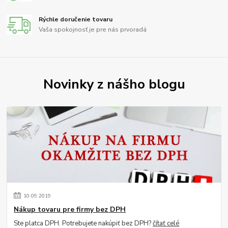
Rýchle doručenie tovaru
Vaša spokojnosť je pre nás prvoradá
Novinky z nášho blogu
10
.
09
.
2019
Nákup tovaru pre firmy bez DPH
Ste platca DPH. Potrebujete nakúpiť bez DPH?
čítať celé