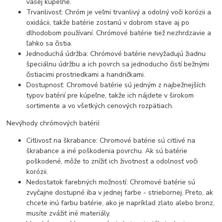
vašej kúpeľne.
Trvanlivosť: Chróm je veľmi trvanlivý a odolný voči korózii a
oxidácii, takže batérie zostanú v dobrom stave aj po
dlhodobom používaní. Chrómové batérie tiež nezhrdzavie a
ľahko sa čistia.
Jednoduchá údržba: Chrómové batérie nevyžadujú žiadnu
špeciálnu údržbu a ich povrch sa jednoducho čistí bežnými
čistiacimi prostriedkami a handričkami.
Dostupnosť: Chromové batérie sú jedným z najbežnejších
typov batérií pre kúpeľne, takže ich nájdete v širokom
sortimente a vo všetkých cenových rozpätiach.
Nevýhody chrómových batérií:
Citlivosť na škrabance: Chromové batérie sú citlivé na
škrabance a iné poškodenia povrchu. Ak sú batérie
poškodené, môže to znížiť ich životnosť a odolnosť voči
korózii.
Nedostatok farebných možností: Chromové batérie sú
zvyčajne dostupné iba v jednej farbe - striebornej. Preto, ak
chcete inú farbu batérie, ako je napríklad zlato alebo bronz,
musíte zvážiť iné materiály.