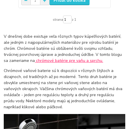
Pridať do košíka
strana
z 1
V dnešnej dobe existuje veľa rôznych typov kúpeľňových batérií,
ale jedným z najpopulárnejších materiálov pre výrobu batérií je
chróm. Chrómové batérie sú obľúbené kvôli svojmu vzhľadu,
trvácnej povrchovej úprave a jednoduchej údržbe. V tomto blogu
sa zameriame na
chrómové batérie pre vaňu a sprchu.
Chrómové vaňové baterie sú k dispozícii v rôznych štýloch a
dizajnoch, od tradičných až po moderné. Tento druh batérie je
obvykle umiestnený na stene pri vaňovej stene alebo na
vaňových okrajoch. Väčšina chrómových vaňových batérií má dva
ovládače - jeden pre reguláciu teploty a druhý pre reguláciu
prúdu vody. Niektoré modely majú aj jednoduchšie ovládanie,
napríklad klikové alebo páčkové.