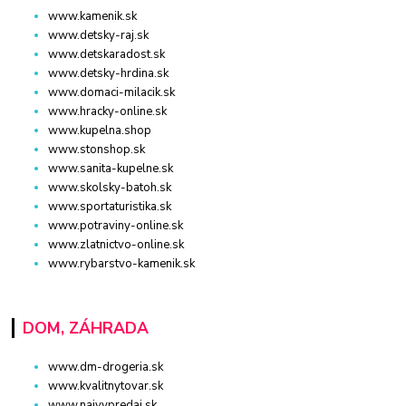
www.kamenik.sk
www.detsky-raj.sk
www.detskaradost.sk
www.detsky-hrdina.sk
www.domaci-milacik.sk
www.hracky-online.sk
www.kupelna.shop
www.stonshop.sk
www.sanita-kupelne.sk
www.skolsky-batoh.sk
www.sportaturistika.sk
www.potraviny-online.sk
www.zlatnictvo-online.sk
www.rybarstvo-kamenik.sk
DOM, ZÁHRADA
www.dm-drogeria.sk
www.kvalitnytovar.sk
www.najvypredaj.sk