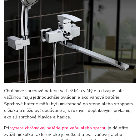
Chrómové sprchové baterie sa tiež líšia v štýle a dizajne, ale
väčšinou majú jednoduchšie ovládanie ako vaňové batérie.
Sprchové baterie môžu byť umiestnené na stene alebo stropnom
držiaku a môžu byť dodávané aj s rôznymi doplnkovými prvkami,
ako sú sprchové hlavice a hadice.
Pri
výbere chrómovej batérie pre vaňu alebo sprchu
je dôležité
zvážiť niekoľko faktorov, ako je veľkosť a tvar vaňovej alebo