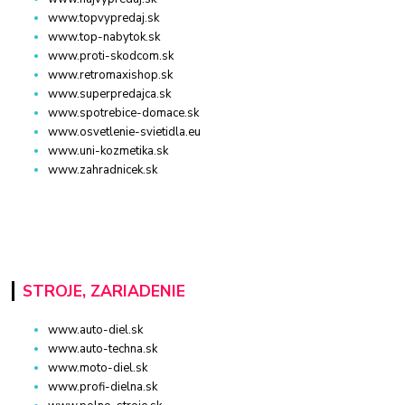
www.topvypredaj.sk
www.top-nabytok.sk
www.proti-skodcom.sk
www.retromaxishop.sk
www.superpredajca.sk
www.spotrebice-domace.sk
www.osvetlenie-svietidla.eu
www.uni-kozmetika.sk
www.zahradnicek.sk
STROJE, ZARIADENIE
www.auto-diel.sk
www.auto-techna.sk
www.moto-diel.sk
www.profi-dielna.sk