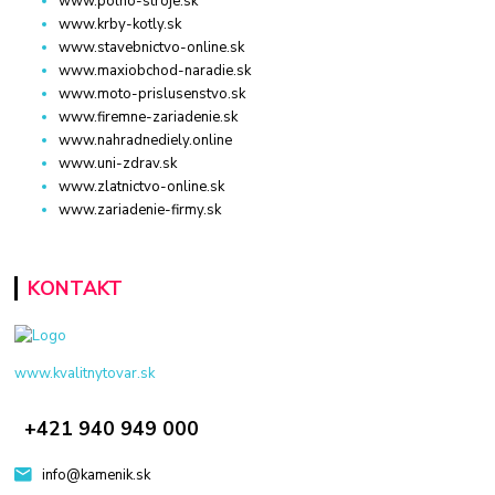
www.polno-stroje.sk
www.krby-kotly.sk
www.stavebnictvo-online.sk
www.maxiobchod-naradie.sk
www.moto-prislusenstvo.sk
www.firemne-zariadenie.sk
www.nahradnediely.online
www.uni-zdrav.sk
www.zlatnictvo-online.sk
www.zariadenie-firmy.sk
KONTAKT
www.kvalitnytovar.sk
+421 940 949 000
info@kamenik.sk