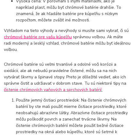
Vysoká cena: V porovnaní s inými materiálmi, ako je
napríklad plast, môžu byť chrómové batérie drahšie. To
znamená, že ak hľadáte batérie pre kúpeľňu s nízkym
rozpočtom, môžete zvážiť iné možnosti.
Vzhľadom na tieto výhody a nevýhody si musíte sami vybrať, či sú
chrómové batérie pre vašu kúpeľňu
správnou voľbou. Ak máte
radi moderný a lesklý vzhľad, chrómové batérie môžu byť ideálnou
voľbou.
Chrómové batérie sú veľmi trvanlivé a odolné voči korózii a
oxidácii, ale ak nebudú pravidelne čistené, môžu sa na nich
vytvárať škvrny a špinavé stopy. Preto je dôležité vedieť, ako ich
správne čistiť a udržiavať v dobrom stave. Tu sú niektoré tipy na
čistenie chrómových vaňových a sprchových batérií:
Použite jemný čistiaci prostriedok: Na čistenie chrómových
batérií by ste mali použiť mierne čistiace prostriedky, ktoré
neobsahujú abrazívne látky. Abrazívne čistiace prostriedky
môžu poškodiť povrch a zanechať trvácne škvrny. Na
čistenie chrómových batérií môžete použiť bežné čistiace
prostriedky na okná alebo kúpeľňu, ktoré sú šetrné k