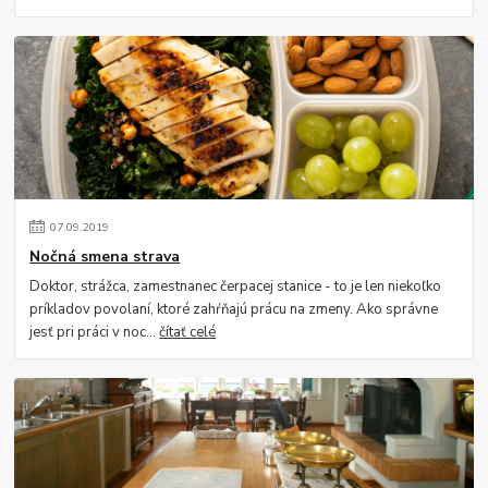
07
.
09
.
2019
Nočná smena strava
Doktor, strážca, zamestnanec čerpacej stanice - to je len niekoľko
príkladov povolaní, ktoré zahŕňajú prácu na zmeny. Ako správne
jesť pri práci v noc...
čítať celé