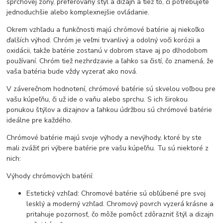
sprchovej zóny, preferovaný štýl a dizajn a tiež to, či potrebujete
jednoduchšie alebo komplexnejšie ovládanie.
Okrem vzhľadu a funkčnosti majú chrómové batérie aj niekoľko
ďalších výhod. Chróm je veľmi trvanlivý a odolný voči korózii a
oxidácii, takže batérie zostanú v dobrom stave aj po dlhodobom
používaní. Chróm tiež nezhrdzavie a ľahko sa čistí, čo znamená, že
vaša batéria bude vždy vyzerať ako nová.
V záverečnom hodnotení, chrómové batérie sú skvelou voľbou pre
vašu kúpeľňu, či už ide o vaňu alebo sprchu. S ich širokou
ponukou štýlov a dizajnov a ľahkou údržbou sú chrómové batérie
ideálne pre každého.
Chrómové batérie majú svoje výhody a nevýhody, ktoré by ste
mali zvážiť pri výbere batérie pre vašu kúpeľňu. Tu sú niektoré z
nich:
Výhody chrómových batérií:
Estetický vzhľad: Chromové batérie sú obľúbené pre svoj
lesklý a moderný vzhľad. Chromový povrch vyzerá krásne a
pritahuje pozornosť, čo môže pomôcť zdôrazniť štýl a dizajn