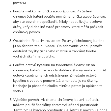
povrchu.
Použite mekkú handričku alebo špongiu: Pri čistení
chrómových batérií použite jemnú handričku alebo špongiu,
aby ste povrch neopoškodili. Nikdy nepoužívajte oceľové
drôty, kefy alebo iné tvrdé predmety, ktoré môžu poškodiť
chrómový povrch.
Opláchnite čistiacim roztokom: Po umytí chrómovej batérie
ju opláchnite teplou vodou. Oplachovanie vodou pomôže
odstrániť zvyšky čistiaceho roztoku a zabrániť tvorbe
vodných škvŕn na povrchu.
Použite octovú kyselinu na tvrdohlavé škvrny: Ak na
chrómovej batérii zostanú tvrdohlavé škvrny, môžete použiť
octovú kyselinu na ich odstránenie. Zmiešajte octovú
kyselinu s vodou v pomere 1:1 a naneste ju na škvrny.
Nechajte ju pôsobiť niekoľko minút a potom ju opláchnite
vodou.
Vyleštite povrch: Ak chcete chrómovej batérii dať lesk,
môžete použiť špeciálny chrómový leštiaci prostriedok.
Tento typ leštiaceho prostriedku je šetrný k povrchu a dodá