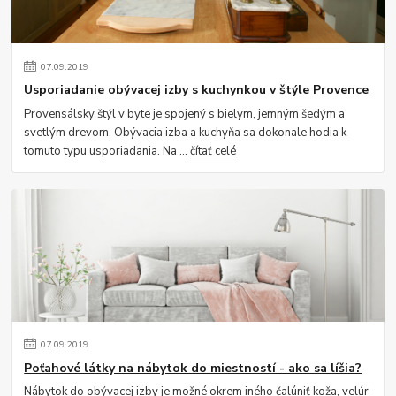
07
.
09
.
2019
Usporiadanie obývacej izby s kuchynkou v štýle Provence
Provensálsky štýl v byte je spojený s bielym, jemným šedým a
svetlým drevom. Obývacia izba a kuchyňa sa dokonale hodia k
tomuto typu usporiadania. Na ...
čítať celé
07
.
09
.
2019
Poťahové látky na nábytok do miestností - ako sa líšia?
Nábytok do obývacej izby je možné okrem iného čalúniť koža, velúr