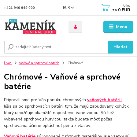
0
ks
EUR
+421 940 949 000
za
0 EUR
Menu
Hľadať
Úvod
Vaňové a sprchové batérie
Chrómové
Chrómové - Vaňové a sprchové
batérie
Pripravili sme pre Vás ponuku chrómových
vaňových batérii
-
líšia sa od sprchovacích batérii tým, že majú zabudovaný kohútik,
ktorý umožňuje okamžité napustenie vane vodou. Sú tiež
vybavené sprchovou hlavicou, takže budete môcť počas
sprchovania účinne opláchnuť penu z vlasov.
Vaňové batérie
sú vyrobené z rôznych materiálov, ale všetky sú