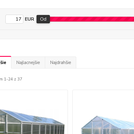
EUR
Od
šie
Najlacnejšie
Najdrahšie
m 1-24 z 37