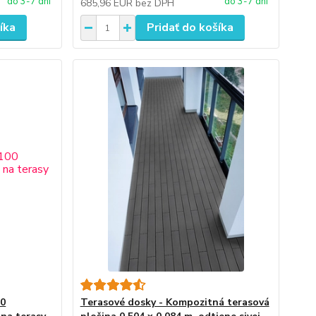
do 3-7 dní
do 3-7 dní
685,96 EUR
bez DPH
íka
Pridať do košíka
00
Terasové dosky - Kompozitná terasová