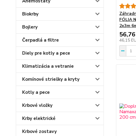
Anemostaty
Záhrad
Biokrby
FÓLIA 
2x3m 6
Bojlery
56,76
Čerpadlá a filtre
46,15 E
Diely pre kotly a pece
Klimatizácia a vetranie
Komínové striešky a kryty
Kotly a pece
Krbové vložky
Krby elektrické
Krbové zostavy