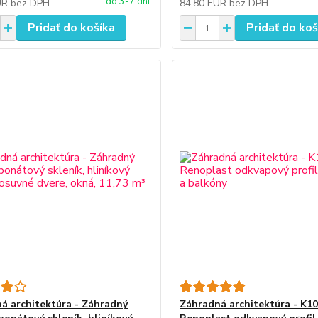
do 3-7 dní
UR
bez DPH
84,80 EUR
bez DPH
Pridať do košíka
Pridať do koš
á architektúra - Záhradný
Záhradná architektúra - K1