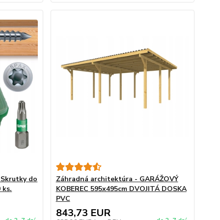
 Skrutky do
Záhradná architektúra - GARÁŽOVÝ
 ks.
KOBEREC 595x495cm DVOJITÁ DOSKA
PVC
843,73 EUR