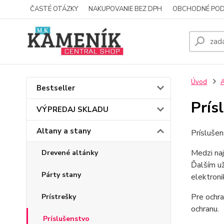
ČASTÉ OTÁZKY
NAKUPOVANIE BEZ DPH
OBCHODNÉ POD
Úvod
A
Bestseller
Prís
VÝPREDAJ SKLADU
Altany a stany
Príslušen
Medzi naj
Drevené altánky
Ďalším už
Párty stany
elektroni
Pre ochra
Prístrešky
ochranu.
Príslušenstvo