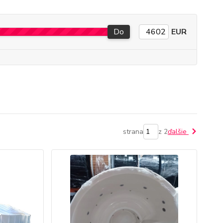
Do
EUR
strana
z 2
ďalšie