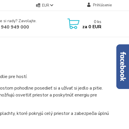
Prihlásenie
EUR
e si rady? Zavolajte.
0
ks
za
0 EUR
 940 949 000
lie pre hostí.
ostom pohodlne posedieť si a užívať si jedlo a pitie.
ožňujú osvetliť priestor a poskytnúť energiu pre
achty, ktoré pokryjú celý priestor a zabezpečia úplnú