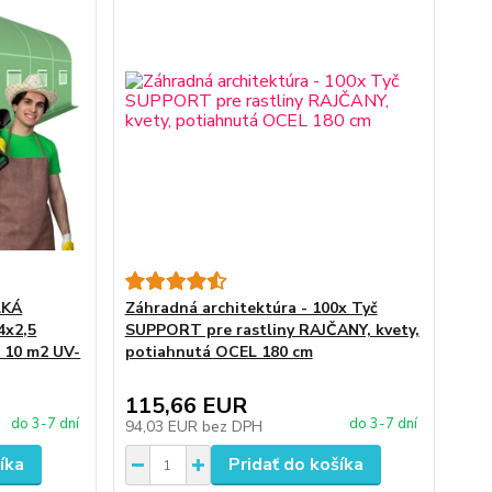
ĽKÁ
Záhradná architektúra - 100x Tyč
x2,5
SUPPORT pre rastliny RAJČANY, kvety,
 10 m2 UV-
potiahnutá OCEL 180 cm
115,66 EUR
do 3-7 dní
do 3-7 dní
94,03 EUR
bez DPH
íka
Pridať do košíka