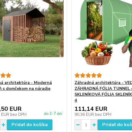
á architektúra - Moderná
Záhradná architektúra - VE
ň s domčekom na náradie
ZÁHRADNÁ FÓLIA TUNNEL 4
SKLENÍKOVÁ FÓLIA SKLENÍK
4
,50 EUR
111,14 EUR
do 3-7 dní
1 EUR
bez DPH
90,36 EUR
bez DPH
Pridať do košíka
Pridať do koš