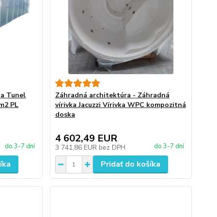
ia Tunel
Záhradná architektúra - Záhradná
1m2 PL
vírivka Jacuzzi Vírivka WPC kompozitná
doska
4 602,49 EUR
do 3-7 dní
do 3-7 dní
3 741,86 EUR
bez DPH
íka
Pridať do košíka