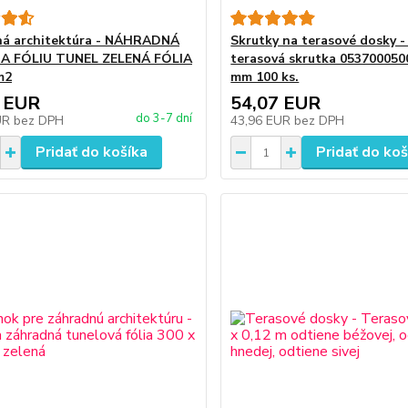
ná architektúra - NÁHRADNÁ
Skrutky na terasové dosky -
NA FÓLIU TUNEL ZELENÁ FÓLIA
terasová skrutka 053700050
m2
mm 100 ks.
 EUR
54,07 EUR
do 3-7 dní
UR
bez DPH
43,96 EUR
bez DPH
Pridať do košíka
Pridať do koš