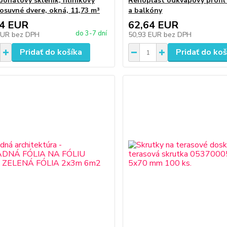
bonátový skleník, hliníkový
Renoplast odkvapový profil
posuvné dvere, okná, 11,73 m³
a balkóny
54 EUR
62,64 EUR
do 3-7 dní
EUR
bez DPH
50,93 EUR
bez DPH
Pridať do košíka
Pridať do koš