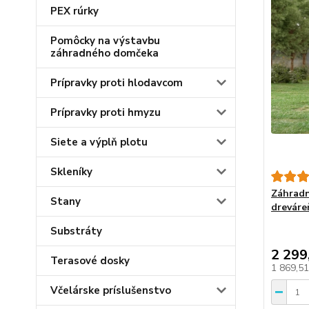
PEX rúrky
Pomôcky na výstavbu
záhradného domčeka
Prípravky proti hlodavcom
Prípravky proti hmyzu
Siete a výplň plotu
Skleníky
Záhradn
Stany
dreváre
Substráty
2 299
Terasové dosky
1 869,5
Včelárske príslušenstvo