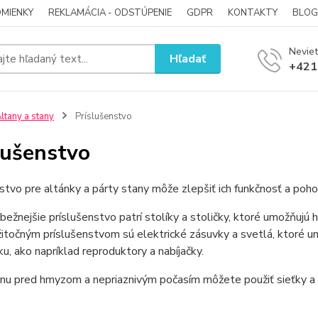
MIENKY
REKLAMÁCIA - ODSTÚPENIE
GDPR
KONTAKTY
BLOG
Neviet
Hľadať
+421
ltany a stany
Príslušenstvo
lušenstvo
stvo pre altánky a párty stany môže zlepšiť ich funkčnosť a pohod
bežnejšie príslušenstvo patrí stolíky a stoličky, ktoré umožňujú h
itočným príslušenstvom sú elektrické zásuvky a svetlá, ktoré um
ku, ako napríklad reproduktory a nabíjačky.
nu pred hmyzom a nepriaznivým počasím môžete použiť sieťky a pl