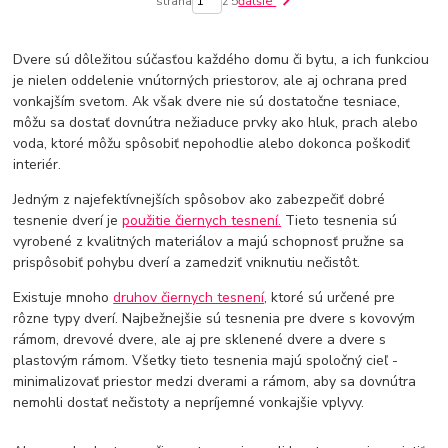
strana
z 5
ďalšie
Dvere sú dôležitou súčasťou každého domu či bytu, a ich funkciou
je nielen oddelenie vnútorných priestorov, ale aj ochrana pred
vonkajším svetom. Ak však dvere nie sú dostatočne tesniace,
môžu sa dostať dovnútra nežiaduce prvky ako hluk, prach alebo
voda, ktoré môžu spôsobiť nepohodlie alebo dokonca poškodiť
interiér.
Jedným z najefektívnejších spôsobov ako zabezpečiť dobré
tesnenie dverí je
použitie čiernych tesnení.
Tieto tesnenia sú
vyrobené z kvalitných materiálov a majú schopnosť pružne sa
prispôsobiť pohybu dverí a zamedziť vniknutiu nečistôt.
Existuje mnoho
druhov čiernych tesnení
, ktoré sú určené pre
rôzne typy dverí. Najbežnejšie sú tesnenia pre dvere s kovovým
rámom, drevové dvere, ale aj pre sklenené dvere a dvere s
plastovým rámom. Všetky tieto tesnenia majú spoločný cieľ -
minimalizovať priestor medzi dverami a rámom, aby sa dovnútra
nemohli dostať nečistoty a nepríjemné vonkajšie vplyvy.