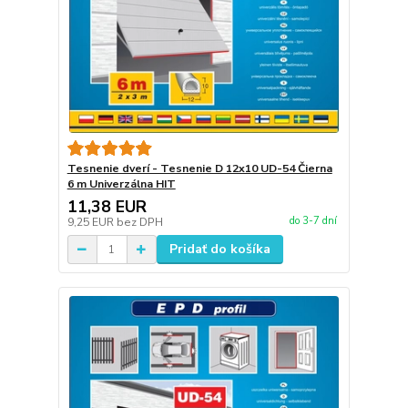
Tesnenie dverí - Tesnenie D 12x10 UD-54 Čierna
6 m Univerzálna HIT
11,38 EUR
do 3-7 dní
9,25 EUR
bez DPH
Pridať do košíka