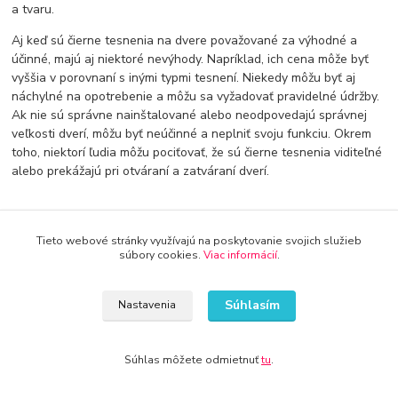
a tvaru.
Aj keď sú čierne tesnenia na dvere považované za výhodné a
účinné, majú aj niektoré nevýhody. Napríklad, ich cena môže byť
vyššia v porovnaní s inými typmi tesnení. Niekedy môžu byť aj
náchylné na opotrebenie a môžu sa vyžadovať pravidelné údržby.
Ak nie sú správne nainštalované alebo neodpovedajú správnej
veľkosti dverí, môžu byť neúčinné a neplniť svoju funkciu. Okrem
toho, niektorí ľudia môžu pociťovať, že sú čierne tesnenia viditeľné
alebo prekážajú pri otváraní a zatváraní dverí.
Tieto webové stránky využívajú na poskytovanie svojich služieb
súbory cookies.
Viac informácií
.
Doprava od 30€ zadarmo
Súhlasím
Nastavenia
Využite dopravu úplne zadarmo
8 rokov na trhu
Súhlas môžete odmietnuť
tu
.
Značka Kameník Vás presvedčí o kvalite