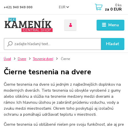
0
ks
EUR
+421 940 949 000
za
0 EUR
Menu
Hľadať
Úvod
Dvere
Tesnenie dverí
Čierne
Čierne tesnenia na dvere
Čierne tesnenia na dvere sú jedným z najbežnejších doplnkov na
moderných dverách. Tieto tesnenia sú obvykle vyrobené z gumy
alebo silikónu a slúžia na tesnenie medzery medzi dverami a
rámov. Ich hlavnou úlohou je zabrániť prúdeniu vzduchu, vody a
zvuku medzi miestnosťami. Okrem toho poskytujú aj izolačnú
ochranu a pomáhajú udržiavať teplotu v miestnosti.
Čierne tesnenia sú obľúbené nielen pre svoju funkčnosť, ale aj pre