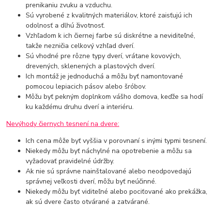
prenikaniu zvuku a vzduchu.
Sú vyrobené z kvalitných materiálov, ktoré zaisťujú ich
odolnosť a dlhú životnosť.
Vzhľadom k ich čiernej farbe sú diskrétne a neviditeľné,
takže nezničia celkový vzhľad dverí.
Sú vhodné pre rôzne typy dverí, vrátane kovových,
drevených, sklenených a plastových dverí.
Ich montáž je jednoduchá a môžu byť namontované
pomocou lepiacich pásov alebo šróbov.
Môžu byť pekným doplnkom vášho domova, keďže sa hodí
ku každému druhu dverí a interiéru.
Nevýhody čiernych tesnení na dvere:
Ich cena môže byť vyššia v porovnaní s inými typmi tesnení.
Niekedy môžu byť náchylné na opotrebenie a môžu sa
vyžadovať pravidelné údržby.
Ak nie sú správne nainštalované alebo neodpovedajú
správnej veľkosti dverí, môžu byť neúčinné.
Niekedy môžu byť viditeľné alebo pociťované ako prekážka,
ak sú dvere často otvárané a zatvárané.