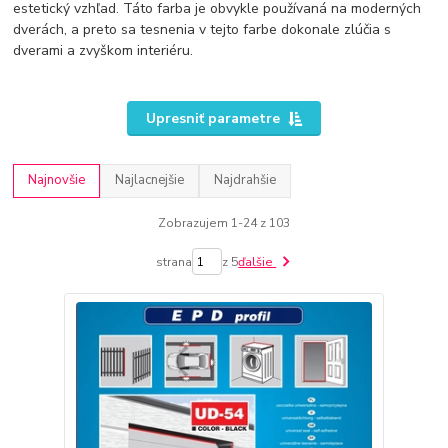
estetický vzhľad. Táto farba je obvykle používaná na moderných
dverách, a preto sa tesnenia v tejto farbe dokonale zlúčia s
dverami a zvyškom interiéru.
Upresniť parametre
Najnovšie
Najlacnejšie
Najdrahšie
Zobrazujem 1-24 z 103
strana
z 5
ďalšie