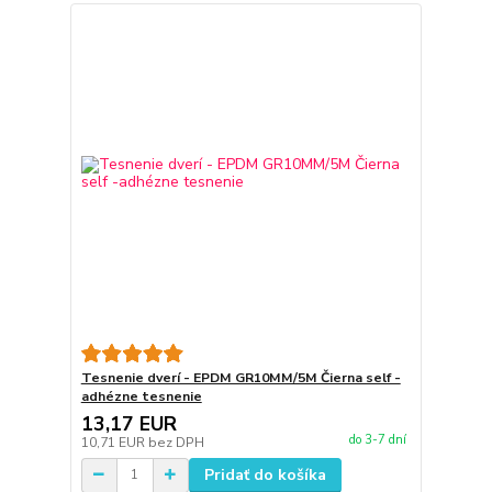
Tesnenie dverí - EPDM GR10MM/5M Čierna self -
adhézne tesnenie
13,17 EUR
do 3-7 dní
10,71 EUR
bez DPH
Pridať do košíka