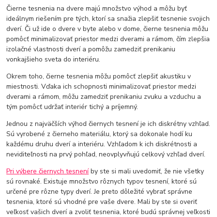
Čierne tesnenia na dvere majú množstvo výhod a môžu byť
ideálnym riešením pre tých, ktorí sa snažia zlepšiť tesnenie svojich
dverí. Či už ide o dvere v byte alebo v dome, čierne tesnenia môžu
pomôcť minimalizovať priestor medzi dverami a rámom, čím zlepšia
izolačné vlastnosti dverí a pomôžu zamedziť prenikaniu
vonkajšieho sveta do interiéru.
Okrem toho, čierne tesnenia môžu pomôcť zlepšiť akustiku v
miestnosti. Vďaka ich schopnosti minimalizovať priestor medzi
dverami a rámom, môžu zamedziť prenikaniu zvuku a vzduchu a
tým pomôcť udržať interiér tichý a príjemný.
Jednou z najväčších výhod čiernych tesnení je ich diskrétny vzhľad.
Sú vyrobené z čierneho materiálu, ktorý sa dokonale hodí ku
každému druhu dverí a interiéru. Vzhľadom k ich diskrétnosti a
neviditeľnosti na prvý pohľad, neovplyvňujú celkový vzhľad dverí.
Pri výbere čiernych tesnení
by ste si mali uvedomiť, že nie všetky
sú rovnaké. Existuje množstvo rôznych typov tesnení, ktoré sú
určené pre rôzne typy dverí. Je preto dôležité vybrať správne
tesnenia, ktoré sú vhodné pre vaše dvere. Mali by ste si overiť
veľkosť vašich dverí a zvoliť tesnenia, ktoré budú správnej veľkosti