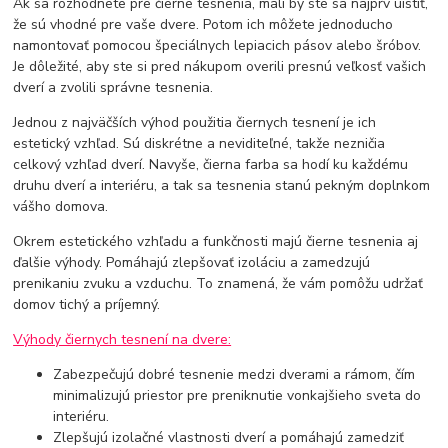
Ak sa rozhodnete pre čierne tesnenia, mali by ste sa najprv uistiť,
že sú vhodné pre vaše dvere. Potom ich môžete jednoducho
namontovať pomocou špeciálnych lepiacich pásov alebo šróbov.
Je dôležité, aby ste si pred nákupom overili presnú veľkosť vašich
dverí a zvolili správne tesnenia.
Jednou z najväčších výhod použitia čiernych tesnení je ich
estetický vzhľad. Sú diskrétne a neviditeľné, takže nezničia
celkový vzhľad dverí. Navyše, čierna farba sa hodí ku každému
druhu dverí a interiéru, a tak sa tesnenia stanú pekným doplnkom
vášho domova.
Okrem estetického vzhľadu a funkčnosti majú čierne tesnenia aj
ďalšie výhody. Pomáhajú zlepšovať izoláciu a zamedzujú
prenikaniu zvuku a vzduchu. To znamená, že vám pomôžu udržať
domov tichý a príjemný.
Výhody čiernych tesnení na dvere:
Zabezpečujú dobré tesnenie medzi dverami a rámom, čím
minimalizujú priestor pre preniknutie vonkajšieho sveta do
interiéru.
Zlepšujú izolačné vlastnosti dverí a pomáhajú zamedziť