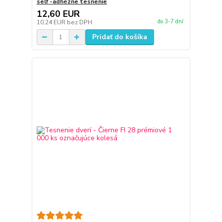
self -adhézne tesnenie
12,60 EUR
do 3-7 dní
10,24 EUR
bez DPH
Pridať do košíka