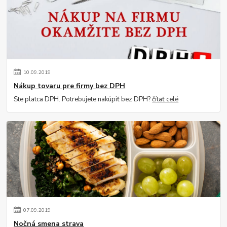
10
.
09
.
2019
Nákup tovaru pre firmy bez DPH
Ste platca DPH. Potrebujete nakúpiť bez DPH?
čítať celé
07
.
09
.
2019
Nočná smena strava