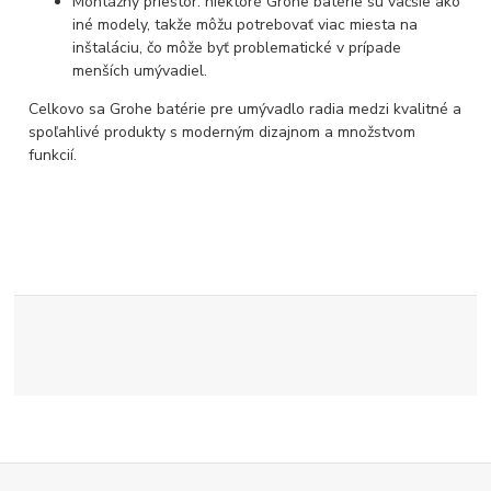
Montážný priestor: niektoré Grohe batérie sú väčšie ako
iné modely, takže môžu potrebovať viac miesta na
inštaláciu, čo môže byť problematické v prípade
menších umývadiel.
Celkovo sa Grohe batérie pre umývadlo radia medzi kvalitné a
spoľahlivé produkty s moderným dizajnom a množstvom
funkcií.