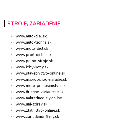
STROJE, ZARIADENIE
www.auto-diel.sk
www.auto-techna.sk
www.moto-diel.sk
www.profi-dielna.sk
www.polno-stroje.sk
www.krby-kotly.sk
www.stavebnictvo-online.sk
www.maxiobchod-naradie.sk
www.moto-prislusenstvo.sk
www.firemne-zariadenie.sk
www.nahradnediely.online
www.uni-zdrav.sk
www.zlatnictvo-online.sk
www.zariadenie-firmy.sk