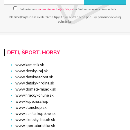
Súhlasím so
spracovaním osobných údajov
za účelom zasielania newslettera.
Nezmeškajte naše exkluzívne tipy, triky a jedinečné ponuky priamo vo vašej
schránke.
DETI, ŠPORT, HOBBY
www.kamenik.sk
www.detsky-raj.sk
www.detskaradost.sk
www.detsky-hrdina.sk
www.domaci-milacik.sk
www.hracky-online.sk
www.kupelna.shop
www.stonshop.sk
www.sanita-kupelne.sk
www.skolsky-batoh.sk
www.sportaturistika.sk