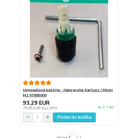
Umyvadlová batéria - Hansgrohe Kartusz / Mixer
M1 97685000
93,29 EUR
do 3-7 dní
75,85 EUR
bez DPH
Pridať do košíka
strana
z 1