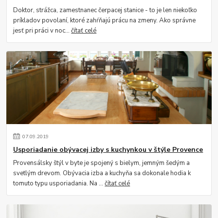
Doktor, strážca, zamestnanec čerpacej stanice - to je len niekoľko
príkladov povolaní, ktoré zahŕňajú prácu na zmeny. Ako správne
jesť pri práci v noc...
čítať celé
07
.
09
.
2019
Usporiadanie obývacej izby s kuchynkou v štýle Provence
Provensálsky štýl v byte je spojený s bielym, jemným šedým a
svetlým drevom. Obývacia izba a kuchyňa sa dokonale hodia k
tomuto typu usporiadania. Na ...
čítať celé