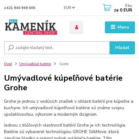
0
ks
EUR
+421 940 949 000
za
0 EUR
Menu
Hľadať
Úvod
Umývadlové batérie
Grohe
Umývadlové kúpeľňové batérie
Grohe
Grohe je jednou z vedúcich značiek v oblasti batérií pre kúpeľne a
kuchyne. Ich umývadlové kúpeľňové batérie sú známe svojou
spoľahlivosťou, výkonom a moderným dizajnom.
Jednou z kľúčových vlastností batérií Grohe je ich technológia.
Batérie sú vybavené technológiou GROHE SilkMove, ktorá
zaručuje hladký a presný pohyb ovládača batérie. Táto