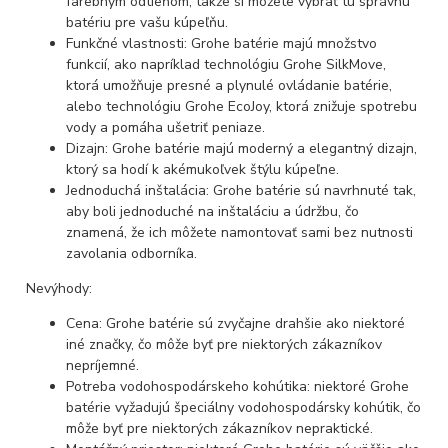
farebným odtieňom, takže si môžete vybrať tú správnu
batériu pre vašu kúpeľňu.
Funkčné vlastnosti: Grohe batérie majú množstvo
funkcií, ako napríklad technológiu Grohe SilkMove,
ktorá umožňuje presné a plynulé ovládanie batérie,
alebo technológiu Grohe EcoJoy, ktorá znižuje spotrebu
vody a pomáha ušetriť peniaze.
Dizajn: Grohe batérie majú moderný a elegantný dizajn,
ktorý sa hodí k akémukoľvek štýlu kúpeľne.
Jednoduchá inštalácia: Grohe batérie sú navrhnuté tak,
aby boli jednoduché na inštaláciu a údržbu, čo
znamená, že ich môžete namontovať sami bez nutnosti
zavolania odborníka.
Nevýhody:
Cena: Grohe batérie sú zvyčajne drahšie ako niektoré
iné značky, čo môže byť pre niektorých zákazníkov
nepríjemné.
Potreba vodohospodárskeho kohútika: niektoré Grohe
batérie vyžadujú špeciálny vodohospodársky kohútik, čo
môže byť pre niektorých zákazníkov nepraktické.