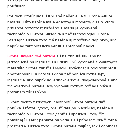
zaručuje, že batéria bude vyzerať nová aj po mnohých
použitiach.
Pre tých, ktorí hľadajú luxusné riešenie, je tu Grohe Allure
batéria. Táto batéria má elegantný a moderný dizajn, ktorý
pritiahne pozornosť každého. Batéria je vybavená
technológiou Grohe SilkMove a tiež technológiou Grohe
StarLight. Okrem toho má batéria aj množstvo doplnkov, ako
napríklad termostatický ventil a sprchovú hadicu.
Grohe umývadlové batérie
sú navrhnuté tak, aby boli
jednoduché na inštaláciu a údržbu. Sú vyrobené z kvalitných
materiálov, ktoré zaručujú vysokú trvácnosť a odolnosť proti
opotrebovaniu a korozií. Grohe tiež ponúka rôzne typy
inštalácie, ako napríklad jedno-dierkové, dvoj-dierkové alebo
troj-dierkové batérie, aby vyhoveli rôznym požiadavkám a
potrebám zákazníkov.
Okrem týchto funkčných vlastností, Grohe batérie tiež
ponúkajú rôzne výhody pre užívateľov. Napríklad, batérie s
technológiou Grohe EcoJoy znižujú spotrebu vody, čím
pomáhajú ušetriť peniaze na vode a sú prínosom pre životné
prostredie. Okrem toho, Grohe batérie majú vysokú odolnosť