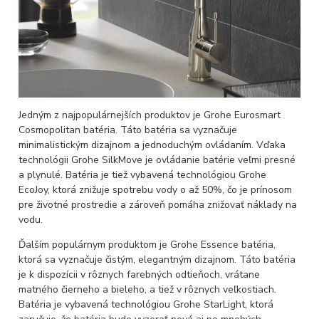
Jedným z najpopulárnejších produktov je Grohe Eurosmart
Cosmopolitan batéria. Táto batéria sa vyznačuje
minimalistickým dizajnom a jednoduchým ovládaním. Vďaka
technológii Grohe SilkMove je ovládanie batérie veľmi presné
a plynulé. Batéria je tiež vybavená technológiou Grohe
EcoJoy, ktorá znižuje spotrebu vody o až 50%, čo je prínosom
pre životné prostredie a zároveň pomáha znižovať náklady na
vodu.
Ďalším populárnym produktom je Grohe Essence batéria,
ktorá sa vyznačuje čistým, elegantným dizajnom. Táto batéria
je k dispozícii v rôznych farebných odtieňoch, vrátane
matného čierneho a bieleho, a tiež v rôznych veľkostiach.
Batéria je vybavená technológiou Grohe StarLight, ktorá