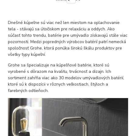
Dnešné kúpeľne sú viac než len miestom na oplachovanie
tela - stávajú sa útočiskom pre relaxáciu a oddych. Ako
súčasť tohto trendu, batérie pre umývadlo získavajú stále viac
pozornosti. Medzi popredných výrobcov batérií patrí nemecká
spoločnosť Grohe, ktorá ponúka širokú škálu produktov pre
všetky typy kúpeľní.
Grohe sa špecializuje na kúpeľňové batérie, ktoré sú
vyrobené s dôrazom na kvalitu, trvácnosť a dizajn. Ich
sortiment zahŕňa viac ako 30 modelov umývadlových batérií,
ktoré sú k dispozícii v rôznych veľkostiach, štýloch a
farebných odtieňoch.