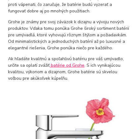
proti vápenati, čo zaručuje, že batérie budú vyzerať a
fungovať dobre aj po mnohých použitiach.
Grohe je známy pre svoj záväzok k dizajnu a vývoju nových
produktov. Vďaka tomu ponúka Grohe široký sortiment batérií
pre umývadlá, ktoré vyhovujú rôznym štýlom a požiadavkám.
Od minimalistických a jednoduchých batérií až po luxusné a
elegantné riešenia, Grohe ponúka niečo pre každého.
Ak hľadáte kvalitnú a spoľahlivú batériu pre váš umývadlo,
určite sa oplatí zvážiť
batérie od Grohe
. S ich vynikajúcou
kvalitou, výkonom a dizajnom, Grohe batérie sú skvelou
voľbou pre akúkoľvek kúpeľňu.