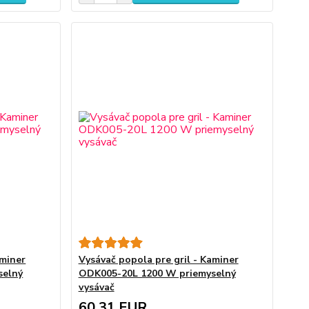
aminer
Vysávač popola pre gril - Kaminer
selný
ODK005-20L 1200 W priemyselný
vysávač
60,31 EUR