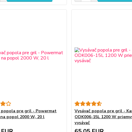
 popola pre gril - Powermat
Vysávač popola pre gril - K
 na popol 2000 W, 20 l
ODK006-15L 1200 W priemy
vysávač
 EUR
65,05 EUR