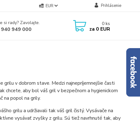
Prihlásenie
EUR
e si rady? Zavolajte.
0
ks
za
0 EUR
 940 949 000
nie grilu v dobrom stave. Medzi najnepríjemnejšie časti
, ak chcete, aby bol váš gril v bezpečnom a hygienickom
č na popol na grily.
ášho grilu a udržiavali tak váš gril čistý. Vysávače na
ívne vysávať zvyšky z grilu. Sú tiež navrhnuté tak, aby