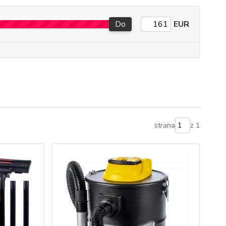
Do
EUR
strana
z 1