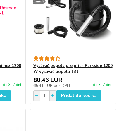
ibimex 1200
Vysávač popola pre gril - Parkside 1200
W vysávač popola 18 l
80,46 EUR
do 3-7 dní
do 3-7 dní
65,41 EUR
bez DPH
íka
Pridať do košíka