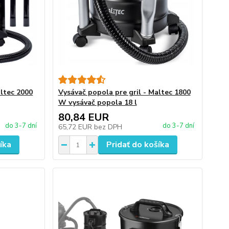
altec 2000
Vysávač popola pre gril - Maltec 1800
W vysávač popola 18 l
80,84 EUR
do 3-7 dní
do 3-7 dní
65,72 EUR
bez DPH
íka
Pridať do košíka