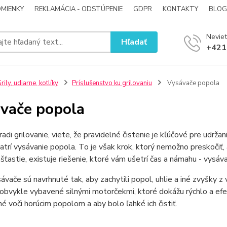
MIENKY
REKLAMÁCIA - ODSTÚPENIE
GDPR
KONTAKTY
BLOG
Neviet
Hľadať
+421
rily, udiarne, kotlíky
Príslušenstvo ku grilovaniu
Vysávače popola
vače popola
adi grilovanie, viete, že pravidelné čistenie je kľúčové pre udrža
patrí vysávanie popola. To je však krok, ktorý nemožno preskočiť
šťastie, existuje riešenie, ktoré vám ušetrí čas a námahu - vysáva
ávače sú navrhnuté tak, aby zachytili popol, uhlie a iné zvyšky z v
obvykle vybavené silnými motorčekmi, ktoré dokážu rýchlo a efekt
né voči horúcim popolom a aby bolo ľahké ich čistiť.