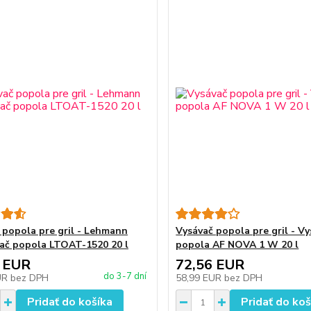
 popola pre gril - Lehmann
Vysávač popola pre gril - V
ač popola LTOAT-1520 20 l
popola AF NOVA 1 W 20 l
 EUR
72,56 EUR
do 3-7 dní
UR
bez DPH
58,99 EUR
bez DPH
Pridať do košíka
Pridať do koš