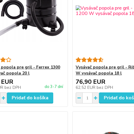
 popola pre gril - Ferrex 1300
Vysávač popola pre gril - R
ač popola 20 l
W vysávač popola 18 l
 EUR
76,90 EUR
do 3-7 dní
UR
bez DPH
62,52 EUR
bez DPH
Pridať do košíka
Pridať do koš