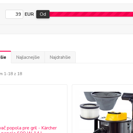
EUR
Od
šie
Najlacnejšie
Najdrahšie
m 1-18 z 18