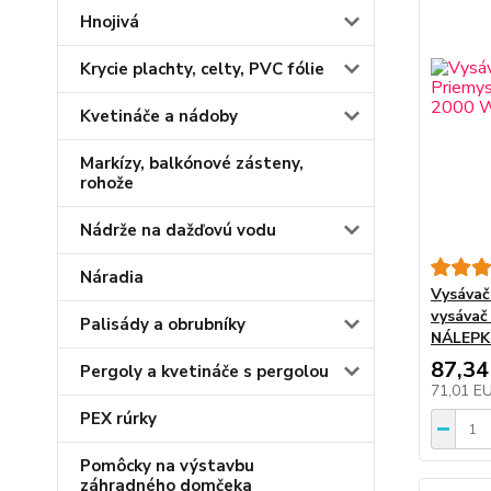
Hnojivá
Krycie plachty, celty, PVC fólie
Kvetináče a nádoby
Markízy, balkónové zásteny,
rohože
Nádrže na dažďovú vodu
Náradia
Vysávač
vysávač
Palisády a obrubníky
NÁLEPK
87,34
Pergoly a kvetináče s pergolou
71,01 E
PEX rúrky
Pomôcky na výstavbu
záhradného domčeka