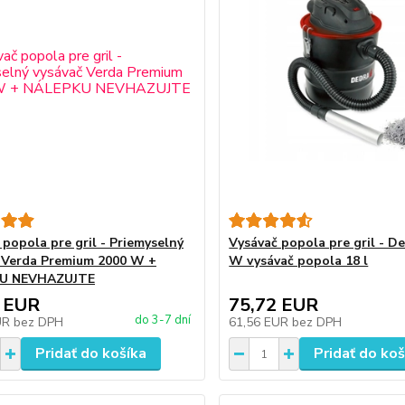
 popola pre gril - Priemyselný
Vysávač popola pre gril - D
 Verda Premium 2000 W +
W vysávač popola 18 l
U NEVHAZUJTE
 EUR
75,72 EUR
do 3-7 dní
UR
bez DPH
61,56 EUR
bez DPH
Pridať do košíka
Pridať do koš