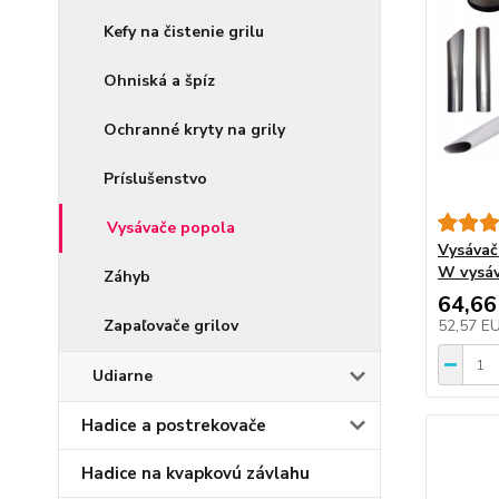
Kefy na čistenie grilu
Ohniská a špíz
Ochranné kryty na grily
Príslušenstvo
Vysávače popola
Vysávač
W vysáv
Záhyb
64,66
Zapaľovače grilov
52,57 E
Udiarne
Hadice a postrekovače
Hadice na kvapkovú závlahu