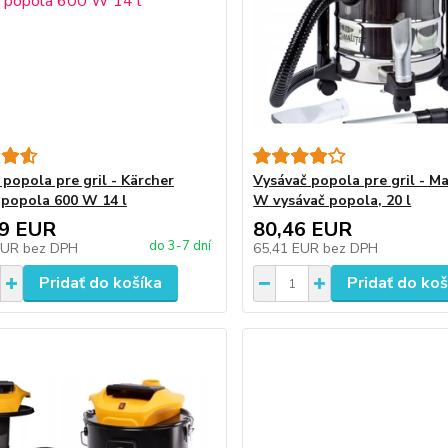
 popola pre gril - Kärcher
Vysávač popola pre gril - M
 popola 600 W 14 l
W vysávač popola, 20 l
49 EUR
80,46 EUR
do 3-7 dní
EUR
bez DPH
65,41 EUR
bez DPH
Pridať do košíka
Pridať do koš