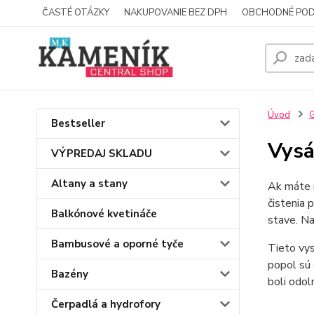
ČASTÉ OTÁZKY
NAKUPOVANIE BEZ DPH
OBCHODNÉ POD
Úvod
G
Bestseller
Vysá
VÝPREDAJ SKLADU
Altany a stany
Ak máte r
čistenia 
Balkónové kvetináče
stave. Na
Bambusové a oporné tyče
Tieto vys
popol sú 
Bazény
boli odol
Čerpadlá a hydrofory