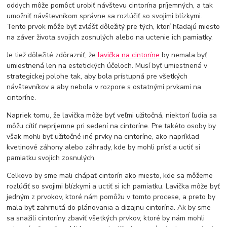
oddych môže pomôcť urobiť návštevu cintorína príjemných, a tak
umožniť návštevníkom správne sa rozlúčiť so svojimi blízkymi.
Tento prvok môže byť zvlášť dôležitý pre tých, ktorí hľadajú miesto
na záver života svojich zosnulých alebo na uctenie ich pamiatky.
Je tiež dôležité zdôrazniť, že
lavička na cintoríne
by nemala byť
umiestnená len na estetických účeloch. Musí byť umiestnená v
strategickej polohe tak, aby bola prístupná pre všetkých
návštevníkov a aby nebola v rozpore s ostatnými prvkami na
cintoríne.
Napriek tomu, že lavička môže byť veľmi užitočná, niektorí ľudia sa
môžu cítiť nepríjemne pri sedení na cintoríne. Pre takéto osoby by
však mohli byť užitočné iné prvky na cintoríne, ako napríklad
kvetinové záhony alebo záhrady, kde by mohli prísť a uctiť si
pamiatku svojich zosnulých.
Celkovo by sme mali chápať cintorín ako miesto, kde sa môžeme
rozlúčiť so svojimi blízkymi a uctiť si ich pamiatku. Lavička môže byť
jedným z prvokov, ktoré nám pomôžu v tomto procese, a preto by
mala byť zahrnutá do plánovania a dizajnu cintorína. Ak by sme
sa snažili cintoríny zbaviť všetkých prvkov, ktoré by nám mohli