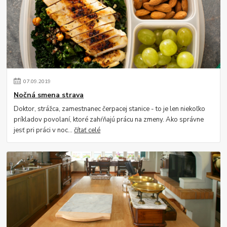
07
.
09
.
2019
Nočná smena strava
Doktor, strážca, zamestnanec čerpacej stanice - to je len niekoľko
príkladov povolaní, ktoré zahŕňajú prácu na zmeny. Ako správne
jesť pri práci v noc...
čítať celé