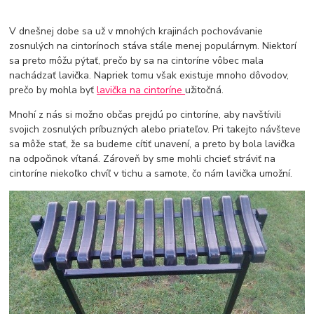
V dnešnej dobe sa už v mnohých krajinách pochovávanie
zosnulých na cintorínoch stáva stále menej populárnym. Niektorí
sa preto môžu pýtať, prečo by sa na cintoríne vôbec mala
nachádzať lavička. Napriek tomu však existuje mnoho dôvodov,
prečo by mohla byť
lavička na cintoríne
užitočná.
Mnohí z nás si možno občas prejdú po cintoríne, aby navštívili
svojich zosnulých príbuzných alebo priateľov. Pri takejto návšteve
sa môže stať, že sa budeme cítiť unavení, a preto by bola lavička
na odpočinok vítaná. Zároveň by sme mohli chcieť stráviť na
cintoríne niekoľko chvíľ v tichu a samote, čo nám lavička umožní.