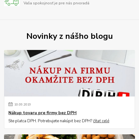
Vaša spokojnosť je pre nás prvoradá
Novinky z nášho blogu
10
.
09
.
2019
Nákup tovaru pre firmy bez DPH
Ste platca DPH. Potrebujete nakúpiť bez DPH?
čítať celé