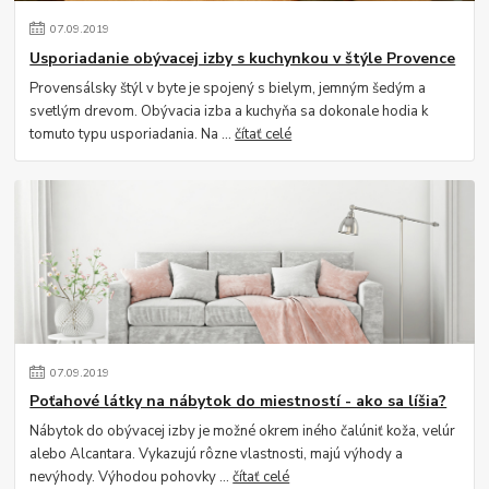
07
.
09
.
2019
Usporiadanie obývacej izby s kuchynkou v štýle Provence
Provensálsky štýl v byte je spojený s bielym, jemným šedým a
svetlým drevom. Obývacia izba a kuchyňa sa dokonale hodia k
tomuto typu usporiadania. Na ...
čítať celé
07
.
09
.
2019
Poťahové látky na nábytok do miestností - ako sa líšia?
Nábytok do obývacej izby je možné okrem iného čalúniť koža, velúr
alebo Alcantara. Vykazujú rôzne vlastnosti, majú výhody a
nevýhody. Výhodou pohovky ...
čítať celé