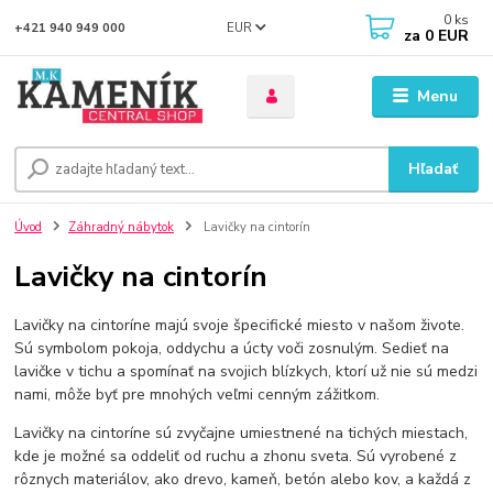
0
ks
EUR
+421 940 949 000
za
0 EUR
Menu
Hľadať
Úvod
Záhradný nábytok
Lavičky na cintorín
Lavičky na cintorín
Lavičky na cintoríne majú svoje špecifické miesto v našom živote.
Sú symbolom pokoja, oddychu a úcty voči zosnulým. Sedieť na
lavičke v tichu a spomínať na svojich blízkych, ktorí už nie sú medzi
nami, môže byť pre mnohých veľmi cenným zážitkom.
Lavičky na cintoríne sú zvyčajne umiestnené na tichých miestach,
kde je možné sa oddeliť od ruchu a zhonu sveta. Sú vyrobené z
rôznych materiálov, ako drevo, kameň, betón alebo kov, a každá z