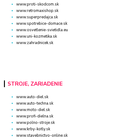
www.proti-skodcom.sk
www.retromaxishop.sk
www.superpredajca.sk
www.spotrebice-domace.sk
www.osvetlenie-svietidla.eu
www.uni-kozmetika.sk
www.zahradnicek.sk
STROJE, ZARIADENIE
www.auto-diel.sk
www.auto-techna.sk
www.moto-diel.sk
www.profi-dielna.sk
www.polno-stroje.sk
www.krby-kotly.sk
www.stavebnictvo-online.sk