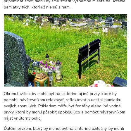
pripomínať smrť, mohli by sme stratiť významné miesta na uctenie
pamiatky tých, ktorí už nie sú s nami.
Okrem lavičiek by mohli byť na cintoríne aj iné prvky, ktoré by
pomohli návštevníkom relaxovať, reflektovať a uctiť si pamiatku
svojich zosnulých. Príkladom môžu byť fontány alebo iné vodné
prvky, ktoré by mohli pôsobiť upokojujúco a pomôcť návštevníkom
nájsť vnútorný pokoj.
Ďalším prvkom, ktorý by mohol byť na cintoríne užitočný, by mohli