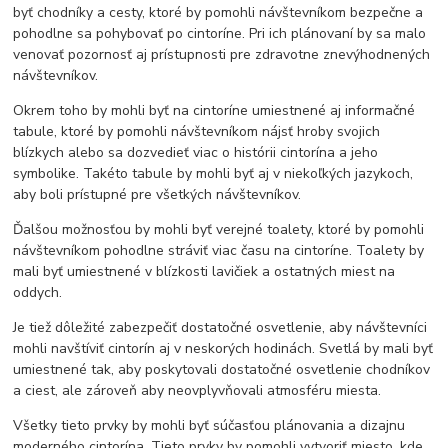
byť chodníky a cesty, ktoré by pomohli návštevníkom bezpečne a
pohodlne sa pohybovať po cintoríne. Pri ich plánovaní by sa malo
venovať pozornosť aj prístupnosti pre zdravotne znevýhodnených
návštevníkov.
Okrem toho by mohli byť na cintoríne umiestnené aj informačné
tabule, ktoré by pomohli návštevníkom nájsť hroby svojich
blízkych alebo sa dozvedieť viac o histórii cintorína a jeho
symbolike. Takéto tabule by mohli byť aj v niekoľkých jazykoch,
aby boli prístupné pre všetkých návštevníkov.
Ďalšou možnosťou by mohli byť verejné toalety, ktoré by pomohli
návštevníkom pohodlne stráviť viac času na cintoríne. Toalety by
mali byť umiestnené v blízkosti lavičiek a ostatných miest na
oddych.
Je tiež dôležité zabezpečiť dostatočné osvetlenie, aby návštevníci
mohli navštíviť cintorín aj v neskorých hodinách. Svetlá by mali byť
umiestnené tak, aby poskytovali dostatočné osvetlenie chodníkov
a ciest, ale zároveň aby neovplyvňovali atmosféru miesta.
Všetky tieto prvky by mohli byť súčasťou plánovania a dizajnu
moderného cintorína. Tieto prvky by pomohli vytvoriť miesto, kde