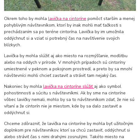
Okrem toho by mohla
lavička na cintoríne
pomôcť starším a menej
pohyblivým návštevníkom, ktorí by inak mohli mať ťažkosti s
prechádzaním sa po teréne cintorína. Lavička by im umožnila
oddýchnuť si a vziať si potrebný čas na navštívenie svojich
blízkych.
Lavička by mohla slúžiť aj ako miesto na rozmýšľanie, modlitbu
alebo na oddych v prírode. V mnohých prípadoch sú cintoríny
umiestnené v peknom a pokojnom prostredí, a preto by sa mnohí
návštevníci mohli chcieť zastaviť a stráviť tam nejaký čas.
Nakoniec by mohla
lavička na cintoríne slúžiť
aj ako symbol
pohostinnosti a súcitu s návštevníkmi. Ak by sme na cintoríne
vôbec lavičky nemali, mohlo by sa to návštevníkom zdať, že nie sú
vítaní a že cintorín nie je miestom, kde by sa dalo zastaviť a
oddýchnuť si.
Chceme zdôrazniť, že lavička na cintoríne by mohla byť užitočným
doplnkom pre návštevníkov, ktorí sa chcú zastaviť, oddýchnuť si
alebo stráviť čas s nimi drahými zosnulými. Takéto miesto na