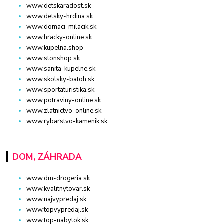
www.detskaradost.sk
www.detsky-hrdina.sk
www.domaci-milacik.sk
www.hracky-online.sk
www.kupelna.shop
www.stonshop.sk
www.sanita-kupelne.sk
www.skolsky-batoh.sk
www.sportaturistika.sk
www.potraviny-online.sk
www.zlatnictvo-online.sk
www.rybarstvo-kamenik.sk
DOM, ZÁHRADA
www.dm-drogeria.sk
www.kvalitnytovar.sk
www.najvypredaj.sk
www.topvypredaj.sk
www.top-nabytok.sk