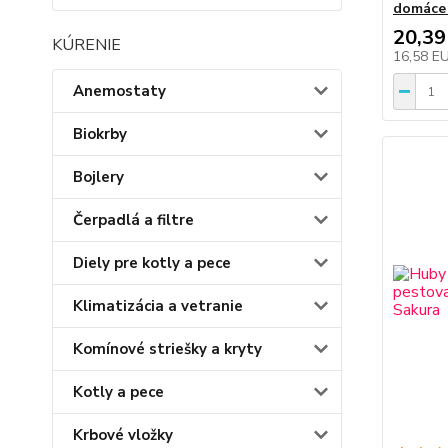
domáce 
20,39
KÚRENIE
16,58 E
Anemostaty
Biokrby
Bojlery
Čerpadlá a filtre
Diely pre kotly a pece
Klimatizácia a vetranie
Komínové striešky a kryty
Kotly a pece
Krbové vložky