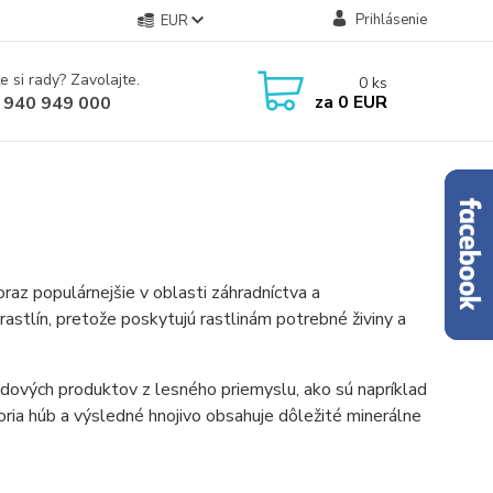
Prihlásenie
EUR
e si rady? Zavolajte.
0
ks
za
0 EUR
 940 949 000
raz populárnejšie v oblasti záhradníctva a
rastlín, pretože poskytujú rastlinám potrebné živiny a
adových produktov z lesného priemyslu, ako sú napríklad
ria húb a výsledné hnojivo obsahuje dôležité minerálne