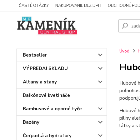
ČASTÉ OTÁZKY
NAKUPOVANIE BEZ DPH
OBCHODNÉ POD
Úvod
H
Bestseller
Hubo
VÝPREDAJ SKLADU
Altany a stany
Hubové hn
poľnohosp
Balkónové kvetináče
podporujú
Bambusové a oporné tyče
Hubové hn
piliny al
Bazény
látky a s
Čerpadlá a hydrofory