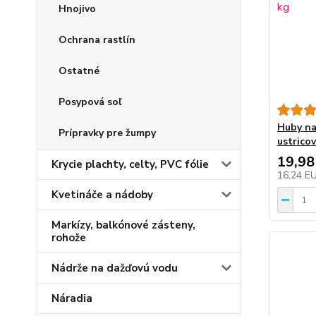
Hnojivo
Ochrana rastlín
Ostatné
Posypová soľ
Huby na
Prípravky pre žumpy
ustricov
19,98
Krycie plachty, celty, PVC fólie
16,24 E
Kvetináče a nádoby
Markízy, balkónové zásteny,
rohože
Nádrže na dažďovú vodu
Náradia