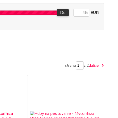
Do
EUR
strana
z 2
ďalšie