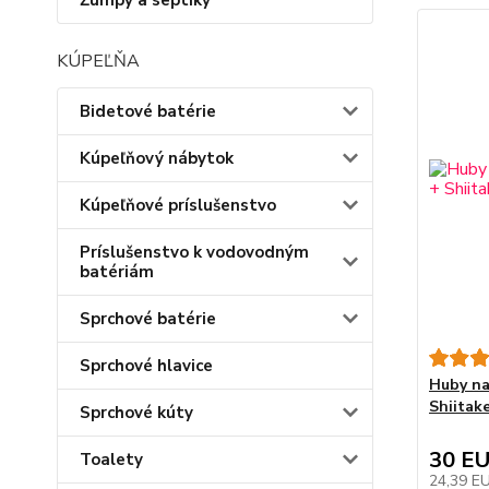
Žumpy a septiky
KÚPEĽŇA
Bidetové batérie
Kúpeľňový nábytok
Kúpeľňové príslušenstvo
Príslušenstvo k vodovodným
batériám
Sprchové batérie
Sprchové hlavice
Huby na
Shiitake
Sprchové kúty
30 E
Toalety
24,39 E