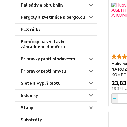
Palisády a obrubníky
Pergoly a kvetináče s pergolou
PEX rúrky
Pomôcky na výstavbu
záhradného domčeka
Prípravky proti hlodavcom
Huby na
NA RO
Prípravky proti hmyzu
KOMPO
23,83
Siete a výplň plotu
19,37 E
Skleníky
Stany
Substráty