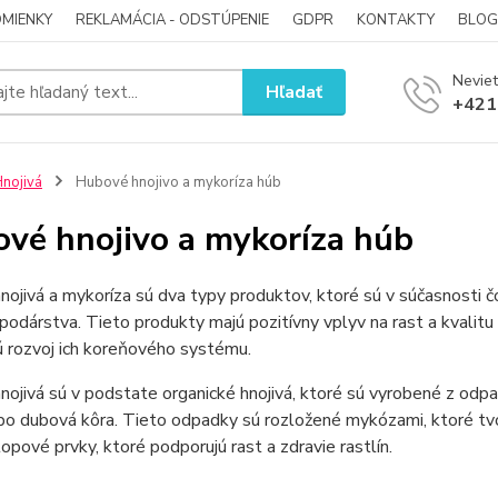
MIENKY
REKLAMÁCIA - ODSTÚPENIE
GDPR
KONTAKTY
BLOG
Neviet
Hľadať
+421
nojivá
Hubové hnojivo a mykoríza húb
vé hnojivo a mykoríza húb
ojivá a mykoríza sú dva typy produktov, ktoré sú v súčasnosti čo
odárstva. Tieto produkty majú pozitívny vplyv na rast a kvalitu 
 rozvoj ich koreňového systému.
ojivá sú v podstate organické hnojivá, ktoré sú vyrobené z odp
ebo dubová kôra. Tieto odpadky sú rozložené mykózami, ktoré tvo
topové prvky, ktoré podporujú rast a zdravie rastlín.